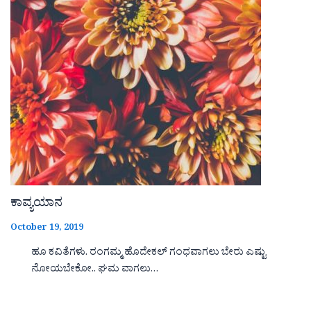
ಕಾವ್ಯಯಾನ
October 19, 2019
ಹೂ ಕವಿತೆಗಳು. ರಂಗಮ್ಮ ಹೊದೇಕಲ್ ಗಂಧವಾಗಲು ಬೇರು ಎಷ್ಟು
ನೋಯಬೇಕೋ.. ಘಮ ವಾಗಲು…