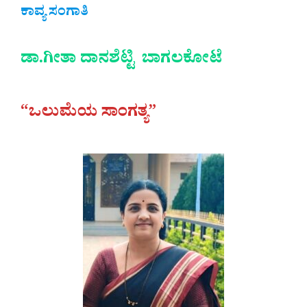
ಕಾವ್ಯ ಸಂಗಾತಿ
ಡಾ.ಗೀತಾ ದಾನಶೆಟ್ಟಿ ಬಾಗಲಕೋಟೆ
“ಒಲುಮೆಯ ಸಾಂಗತ್ಯ”