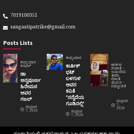
7019100351
sangaatipatrike@gmail.com
Posts Lists
ಕಾವ್ಯಯಾನ
ಕಾವ್ಯಯಾನ
ಅಂಕಣ
ಕಾರ್ತಿಕ್
ಗಝಲ್
ಸಂಗಾತಿ
ಭಟ್
ಜಯದೇವಿ
ಡಾ
ತಾಯಿ
ಬಳಗುಳಿ
ಲಿಗಾಡೆ
ಅನ್ನಪೂರ್ಣ
ಜೀವನ
ಅವರ
ಹಿರೇಮಠ
ನಿಮ್ಮೊಂದಿಗೆ
ಕವಿತೆ
ಅವರ
“ನನ್ನೆದೆಯ
ಗಜಲ್
August
ಗೂಡಿನಲ್ಲಿ”
7,
August
2026
7, 2026
August
7, 2026