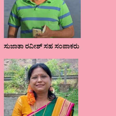
ಸುಜಾತಾ ರವೀಶ್ ಸಹ ಸಂಪಾಕರು