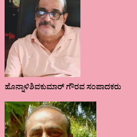
ಹೊನ್ನಾಳಿಶಿವಕುಮಾರ್ ಗೌರವ ಸಂಪಾದಕರು