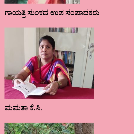
ಗಾಯತ್ರಿ ಸುಂಕದ ಉಪ ಸಂಪಾದಕರು
ಮಮತಾ ಕೆ.ಸಿ.