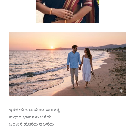
ಇರಬೇಕು ಒಲುಮೆಯ ಸಾಂಗತ್ಯ
ಮಧುರ ಭಾವಗಳು ಬೆಸೆದು
ಒಲವಿನ ಹೊನಲು ಹರಿಸಲು