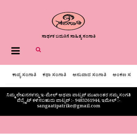
ಸಾರ್ಥಕ ಬದುಕಿಗೆ ಸಾಹಿತ್ಯ ಸಂಗಾತಿ
Menu
ಕಾವ್ಯ ಸಂಗಾತಿ
ಕಥಾ ಸಂಗಾತಿ
ಅನುವಾದ ಸಂಗಾತಿ
ಅಂಕಣ ಸಂಗಾ
ನಿಮ್ಮ ಲೇಖನಗಳನ್ನು ಇ-ಮೇಲ್ ಅಥವಾ ವಾಟ್ಸಪ್ ಮುಖಾಂತರ ನಮ್ಮ ಸಂಗತಿ
ವೆಬ್ಸೈಟ್ ಕಳಿಸಬಹುದು ವಾಟ್ಸಪ್‌ :- 9483261944, ಇಮೇಲ್ :-
sangaatipatrike@gmail.com