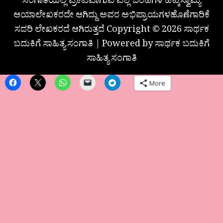
ಸಂಗಾತಿಯಲ್ಲಿ ಪ್ರಕಟವಾಗುವ ಎಲ್ಲ ಬರಹಗಳ ಹಕ್ಕುಸ್ವಾಮ್ಯ
ಆಯಾಲೇಖಕರದೇ ಆಗಿದ್ದು ಅವರ ಅಭಿಪ್ರಾಯಗಳಹೊಣೆಗಾರಿಕೆ
ಸದರಿ ಲೇಖಕರದೆ ಆಗಿರುತ್ತದೆ Copyright © 2026 ಸಾರ್ಥಕ
ಬದುಕಿಗೆ ಸಾಹಿತ್ಯ ಸಂಗಾತಿ | Powered by ಸಾರ್ಥಕ ಬದುಕಿಗೆ
ಸಾಹಿತ್ಯ ಸಂಗಾತಿ
More