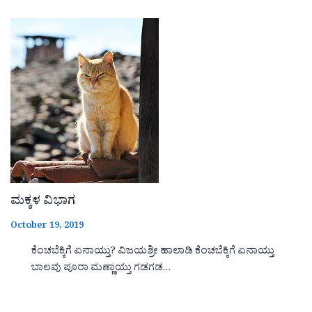
ಮಕ್ಕಳ ವಿಭಾಗ
October 19, 2019
ಕೆಂಚಬೆಕ್ಕಿಗೆ ಏನಾಯ್ತು? ವಿಜಯಶ್ರೀ ಹಾಲಾಡಿ ಕೆಂಚಬೆಕ್ಕಿಗೆ ಏನಾಯ್ತು
ಬಾಲವು ಪೂರಾ ಮಣ್ಣಾಯ್ತು ಗಡಗಡ…