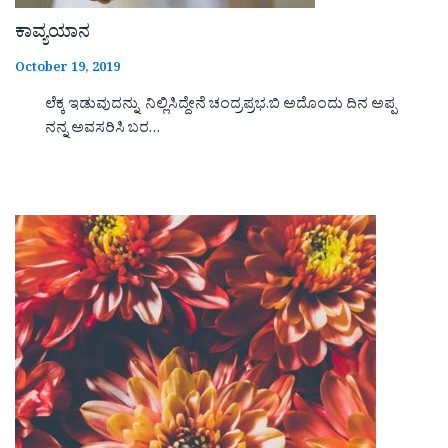
ಕಾವ್ಯಯಾನ
October 19, 2019
ಲೆಕ್ಕ ಇಡುವುದನ್ನು ನಿಲ್ಲಿಸಿದ್ದೇನೆ ಚಂದ್ರಪ್ರಭ.ಬಿ ಅದೊಂದು ದಿನ ಅಪ್ಪ
ನನ್ನ ಅವಸರಿಸಿ ಬರ…