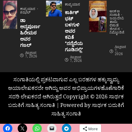
ಕಾವ್ಯಯಾನ
ಕಾವ್ಯಯಾನ
ಅಂಕಣ
ಕಾರ್ತಿಕ್
ಗಝಲ್
ಸಂಗಾತಿ
ಭಟ್
ಜಯದೇವಿ
ಡಾ
ತಾಯಿ
ಬಳಗುಳಿ
ಲಿಗಾಡೆ
ಅನ್ನಪೂರ್ಣ
ಜೀವನ
ಅವರ
ಹಿರೇಮಠ
ನಿಮ್ಮೊಂದಿಗೆ
ಕವಿತೆ
ಅವರ
“ನನ್ನೆದೆಯ
ಗಜಲ್
August
ಗೂಡಿನಲ್ಲಿ”
7,
August
2026
7, 2026
August
7, 2026
ಸಂಗಾತಿಯಲ್ಲಿ ಪ್ರಕಟವಾಗುವ ಎಲ್ಲ ಬರಹಗಳ ಹಕ್ಕುಸ್ವಾಮ್ಯ
ಆಯಾಲೇಖಕರದೇ ಆಗಿದ್ದು ಅವರ ಅಭಿಪ್ರಾಯಗಳಹೊಣೆಗಾರಿಕೆ
ಸದರಿ ಲೇಖಕರದೆ ಆಗಿರುತ್ತದೆ Copyright © 2026 ಸಾರ್ಥಕ
ಬದುಕಿಗೆ ಸಾಹಿತ್ಯ ಸಂಗಾತಿ | Powered by ಸಾರ್ಥಕ ಬದುಕಿಗೆ
ಸಾಹಿತ್ಯ ಸಂಗಾತಿ
More