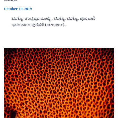
ಅಂಕಣ
October 19, 2019
ಮುಟ್ಟು! ಚಂದ್ರಪ್ರಭ ಮುಟ್ಟು .. ಮುಟ್ಟು.. ಮುಟ್ಟು.. ಪ್ರಜಾವಾಣಿ
ಭಾನುವಾರದ ಪುರವಣಿ (೨೩/೧೦/೧೯)…