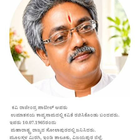
ಕವಿ ರಾಜೇಂದ್ರ ಪಾಟೀಲ್ ಅವರು
ಉಮಾತನಯ ಕಾವ್ಯನಾಮದಲ್ಲಿ ಕವಿತೆ ರಚಿಸಿಕೊಂಡು ಬಂದವರು.
ಇವರು 10.07.1965ರಂದು
ಮಹಾರಾಷ್ಟ್ರ ರಾಜ್ಯದ ಸೋಲಾಪುರದಲ್ಲಿ ಜನಿಸಿದರು.
ಮೂಲಸ್ಥಳ ಮಿರಗಿ, ಇಂಡಿ ತಾಲೂಕು, ವಿಜಯಪುರ ಜಿಲ್ಲೆ.