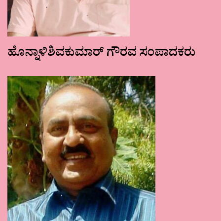
ಹೊನ್ನಾಳಿಶಿವಕುಮಾರ್ ಗೌರವ ಸಂಪಾದಕರು