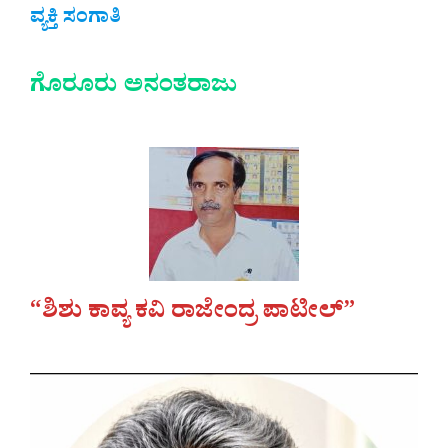
ವ್ಯಕ್ತಿ ಸಂಗಾತಿ
ಗೊರೂರು ಅನಂತರಾಜು
“ಶಿಶು ಕಾವ್ಯ ಕವಿ ರಾಜೇಂದ್ರ ಪಾಟೀಲ್”