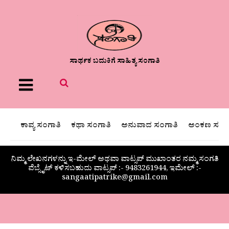
ಸಾರ್ಥಕ ಬದುಕಿಗೆ ಸಾಹಿತ್ಯ ಸಂಗಾತಿ
Menu
ಕಾವ್ಯ ಸಂಗಾತಿ
ಕಥಾ ಸಂಗಾತಿ
ಅನುವಾದ ಸಂಗಾತಿ
ಅಂಕಣ ಸಂಗಾ
ನಿಮ್ಮ ಲೇಖನಗಳನ್ನು ಇ-ಮೇಲ್ ಅಥವಾ ವಾಟ್ಸಪ್ ಮುಖಾಂತರ ನಮ್ಮ ಸಂಗತಿ
ವೆಬ್ಸೈಟ್ ಕಳಿಸಬಹುದು ವಾಟ್ಸಪ್‌ :- 9483261944, ಇಮೇಲ್ :-
sangaatipatrike@gmail.com