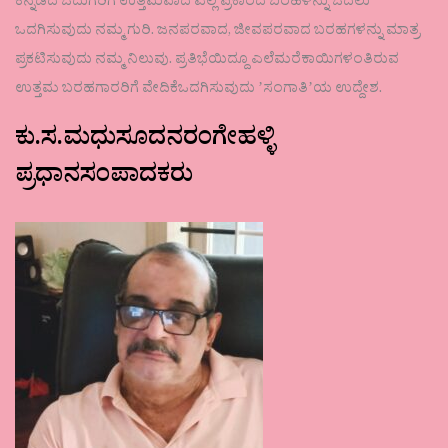
ಕನ್ನಡದ ಓದುಗರಿಗೆ ಉತ್ತಮವಾದ ಎಲ್ಲ ಪ್ರಕಾರದ ಬರಹಳನ್ನು ಓದಲು
ಒದಗಿಸುವುದು ನಮ್ಮ ಗುರಿ. ಜನಪರವಾದ, ಜೀವಪರವಾದ ಬರಹಗಳನ್ನು ಮಾತ್ರ
ಪ್ರಕಟಿಸುವುದು ನಮ್ಮ ನಿಲುವು. ಪ್ರತಿಭೆಯಿದ್ದೂ ಎಲೆಮರೆಕಾಯಿಗಳಂತಿರುವ
ಉತ್ತಮ ಬರಹಗಾರರಿಗೆ ವೇದಿಕೆಒದಗಿಸುವುದು ʼಸಂಗಾತಿʼಯ ಉದ್ದೇಶ.
ಕು.ಸ.ಮಧುಸೂದನರಂಗೇಹಳ್ಳಿ
ಪ್ರಧಾನಸಂಪಾದಕರು