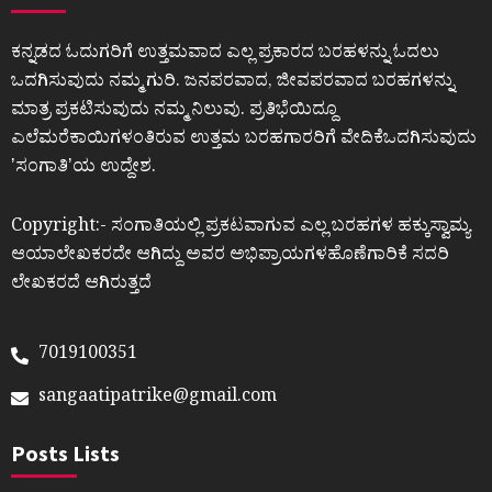
ಕನ್ನಡದ ಓದುಗರಿಗೆ ಉತ್ತಮವಾದ ಎಲ್ಲ ಪ್ರಕಾರದ ಬರಹಳನ್ನು ಓದಲು
ಒದಗಿಸುವುದು ನಮ್ಮ ಗುರಿ. ಜನಪರವಾದ, ಜೀವಪರವಾದ ಬರಹಗಳನ್ನು
ಮಾತ್ರ ಪ್ರಕಟಿಸುವುದು ನಮ್ಮ ನಿಲುವು. ಪ್ರತಿಭೆಯಿದ್ದೂ
ಎಲೆಮರೆಕಾಯಿಗಳಂತಿರುವ ಉತ್ತಮ ಬರಹಗಾರರಿಗೆ ವೇದಿಕೆಒದಗಿಸುವುದು
ʼಸಂಗಾತಿʼಯ ಉದ್ದೇಶ.
Copyright:- ಸಂಗಾತಿಯಲ್ಲಿ ಪ್ರಕಟವಾಗುವ ಎಲ್ಲ ಬರಹಗಳ ಹಕ್ಕುಸ್ವಾಮ್ಯ
ಆಯಾಲೇಖಕರದೇ ಆಗಿದ್ದು ಅವರ ಅಭಿಪ್ರಾಯಗಳಹೊಣೆಗಾರಿಕೆ ಸದರಿ
ಲೇಖಕರದೆ ಆಗಿರುತ್ತದೆ
7019100351
sangaatipatrike@gmail.com
Posts Lists