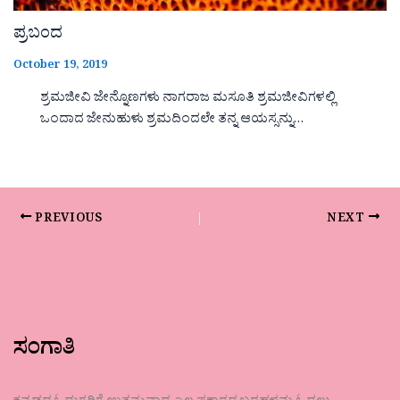
ಪ್ರಬಂದ
October 19, 2019
ಶ್ರಮಜೀವಿ ಜೇನ್ನೊಣಗಳು ನಾಗರಾಜ ಮಸೂತಿ ಶ್ರಮಜೀವಿಗಳಲ್ಲಿ
ಒಂದಾದ ಜೇನುಹುಳು ಶ್ರಮದಿಂದಲೇ ತನ್ನ ಆಯಸ್ಸನ್ನು…
PREVIOUS
NEXT
ಸಂಗಾತಿ