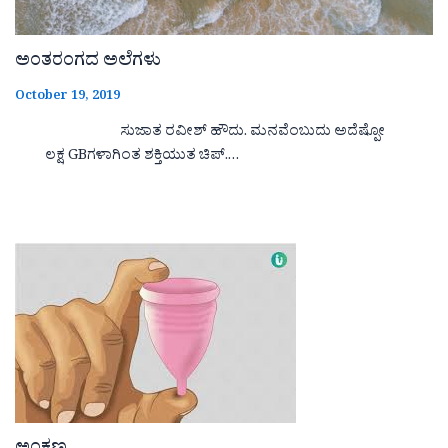
ಅಂತರಂಗದ ಅಲೆಗಳು
October 19, 2019
ಸುಜಾತ ರವೀಶ್ ಹೌದು. ಮನವೆಂಬುದು ಅದೆಷ್ಪೋ
ಲಕ್ಷ GBಗಳಾಗಿಂತ ಶಕ್ತಿಯುತ ಚಿಪ್.…