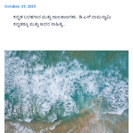
October 19, 2019
ಕನ್ನಡ ಬರಹಗಾರ ಮತ್ತು ಜಾಲತಾಣಗಳು. ಡಿ.ಎಸ್.ರಾಮಸ್ವಾಮಿ
ಕನ್ನಡಕ್ಕೂ ಮತ್ತು ಅದರ ಸಾಹಿತ್ಯ…