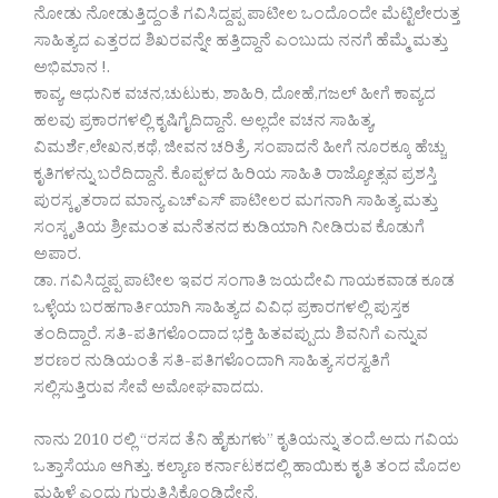
ನೋಡು ನೋಡುತ್ತಿದ್ದಂತೆ ಗವಿಸಿದ್ದಪ್ಪ ಪಾಟೀಲ ಒಂದೊಂದೇ ಮೆಟ್ಟಿಲೇರುತ್ತ
ಸಾಹಿತ್ಯದ ಎತ್ತರದ ಶಿಖರವನ್ನೇ ಹತ್ತಿದ್ದಾನೆ ಎಂಬುದು ನನಗೆ ಹೆಮ್ಮೆ ಮತ್ತು
ಅಭಿಮಾನ !.
ಕಾವ್ಯ, ಆಧುನಿಕ ವಚನ,ಚುಟುಕು, ಶಾಹಿರಿ, ದೋಹೆ,ಗಜಲ್ ಹೀಗೆ ಕಾವ್ಯದ
ಹಲವು ಪ್ರಕಾರಗಳಲ್ಲಿ ಕೃಷಿಗೈದಿದ್ದಾನೆ. ಅಲ್ಲದೇ ವಚನ ಸಾಹಿತ್ಯ,
ವಿಮರ್ಶೆ,ಲೇಖನ,ಕಥೆ, ಜೀವನ ಚರಿತ್ರೆ, ಸಂಪಾದನೆ ಹೀಗೆ ನೂರಕ್ಕೂ ಹೆಚ್ಚು
ಕೃತಿಗಳನ್ನು ಬರೆದಿದ್ದಾನೆ. ಕೊಪ್ಪಳದ ಹಿರಿಯ ಸಾಹಿತಿ ರಾಜ್ಯೋತ್ಸವ ಪ್ರಶಸ್ತಿ
ಪುರಸ್ಕೃತರಾದ ಮಾನ್ಯ ಎಚ್ಎಸ್ ಪಾಟೀಲರ ಮಗನಾಗಿ ಸಾಹಿತ್ಯ ಮತ್ತು
ಸಂಸ್ಕೃತಿಯ ಶ್ರೀಮಂತ ಮನೆತನದ ಕುಡಿಯಾಗಿ ನೀಡಿರುವ ಕೊಡುಗೆ
ಅಪಾರ.
ಡಾ. ಗವಿಸಿದ್ದಪ್ಪ ಪಾಟೀಲ ಇವರ ಸಂಗಾತಿ ಜಯದೇವಿ ಗಾಯಕವಾಡ ಕೂಡ
ಒಳ್ಳೆಯ ಬರಹಗಾರ್ತಿಯಾಗಿ ಸಾಹಿತ್ಯದ ವಿವಿಧ ಪ್ರಕಾರಗಳಲ್ಲಿ ಪುಸ್ತಕ
ತಂದಿದ್ದಾರೆ. ಸತಿ-ಪತಿಗಳೊಂದಾದ ಭಕ್ತಿ ಹಿತವಪ್ಪುದು ಶಿವನಿಗೆ ಎನ್ನುವ
ಶರಣರ ನುಡಿಯಂತೆ ಸತಿ-ಪತಿಗಳೊಂದಾಗಿ ಸಾಹಿತ್ಯ ಸರಸ್ವತಿಗೆ
ಸಲ್ಲಿಸುತ್ತಿರುವ ಸೇವೆ ಅಮೋಘವಾದದು.
ನಾನು 2010 ರಲ್ಲಿ “ರಸದ ತೆನಿ ಹೈಕುಗಳು” ಕೃತಿಯನ್ನು ತಂದೆ.ಅದು ಗವಿಯ
ಒತ್ತಾಸೆಯೂ ಆಗಿತ್ತು. ಕಲ್ಯಾಣ ಕರ್ನಾಟಕದಲ್ಲಿ ಹಾಯಿಕು ಕೃತಿ ತಂದ ಮೊದಲ
ಮಹಿಳೆ ಎಂದು ಗುರುತಿಸಿಕೊಂಡಿದ್ದೇನೆ.