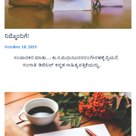
ನಿಮ್ಮೊಂದಿಗೆ!
October 18, 2019
ಸಂಪಾದಕರ ಮಾತು….. ಕು.ಸ.ಮಧುಸೂದನರಂಗೇನಹಳ್ಳಿ ಪ್ರಿಯರೆ,
‘ಸಂಗಾತಿ’ ಡಿಜಿಟಲ್ ಕನ್ನಡ ಸಾಹಿತ್ಯ ಪತ್ರಿಕೆಯನ್ನು…