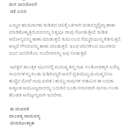
ಮಗ ಬಾರಿನೊಳಗೆ
ಚಿತೆ ಏರಿದ
ಎನ್ನುವ ಹಾಯಿಕುಗಳು ಕುಡಿತದ ಚಟಕ್ಕೆ ಒಳಗಾಗಿ ದುಡಿದದ್ದನ್ನೆಲ್ಲಾ ಹಾಳು
ಮಾಡಿಕೊಳ್ಳುತ್ತಿರುವವರನ್ನು ನಿತ್ಯವೂ ನಾವು ನೋಡುತ್ತೇವೆ. ಕುಡಿತ
ಆರೋಗ್ಯವನ್ನು ಹಾಳು ಮಾಡುತ್ತದೆ. ಕುಟುಂಬದ ನೆಮ್ಮದಿಯನ್ನು ಕೆಡಿಸುತ್ತದೆ.
ಅಲ್ಲದೆ ಗೌರವವನ್ನು ಹಾಳು ಮಾಡುತ್ತದೆ. ಇಂಥ ಚಟಗಳಿಂದ ಯುವಕರು
ದೂರ ಇರಬೇಕೆಂಬ ಸಂದೇಶವನ್ನು ಇವು ನೀಡುತ್ತವೆ.
ಇವತ್ತಿನ ತಾಂತ್ರಿಕ ಯುಗದಲ್ಲಿ ಮನುಷ್ಯ ತನ್ನ ಸುಖ ಸಂತೋಷಕ್ಕಾಗಿ ಏನೆಲ್ಲ
ಸಾಧನಗಳನ್ನು ಕಂಡು ಹಿಡಿದಿದ್ದಾನೆ.ಅದರೆ ಪ್ರತಿಯೊಬ್ಬ ಮನುಷ್ಯನಿಗೂ
ಹುಟ್ಟಿದ ಮೇಲೆ ಸಾವು ಖಚಿತ !.ಹುಟ್ಟು ಸಾವುಗಳ ನಡುವಿನ ಈ ಬದುಕು
ಅತ್ಯಂತ ಅಮೂಲ್ಯವಾದದ್ದು. ಬದುಕಿನ ಬಂಡಿ ಸರಾಗವಾಗಿ ಸಾಗಲು ಗಂಡ-
ಹೆಂಡತಿ ಅನ್ಯೋನ್ಯವಾಗಿ ಇರಬೇಕು.
ಈ ಜೀವನಕೆ
ದಾಂಪತ್ಯ ಸಾಮರಸ್ಯ
ಜೀವನೋತ್ಸಾಹ