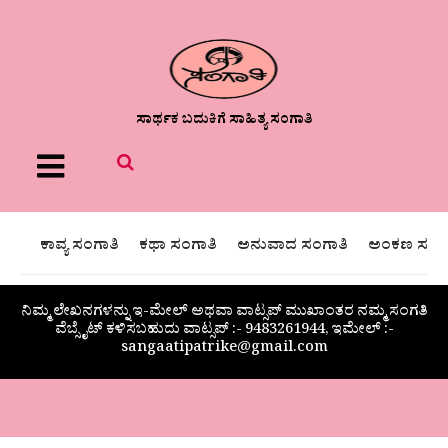
ಸಾರ್ಥಕ ಬದುಕಿಗೆ ಸಾಹಿತ್ಯ ಸಂಗಾತಿ
Menu
ಕಾವ್ಯ ಸಂಗಾತಿ
ಕಥಾ ಸಂಗಾತಿ
ಅನುವಾದ ಸಂಗಾತಿ
ಅಂಕಣ ಸಂಗಾ
ನಿಮ್ಮ ಲೇಖನಗಳನ್ನು ಇ-ಮೇಲ್ ಅಥವಾ ವಾಟ್ಸಪ್ ಮುಖಾಂತರ ನಮ್ಮ ಸಂಗತಿ
ವೆಬ್ಸೈಟ್ ಕಳಿಸಬಹುದು ವಾಟ್ಸಪ್‌ :- 9483261944, ಇಮೇಲ್ :-
sangaatipatrike@gmail.com