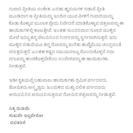
ಗುಲಾಬಿ ಪ್ರೀತಿಯ ಸಂಕೇತ. ಎರಡು ಹೃದಯಗಳ ನಡುವೆ ಪ್ರೀತಿ
ಮೂಡಿದಾಗ ಆ ಪ್ರೀತಿಯನ್ನು ಇಂದಿನ ಯುವ ಪೀಳಿಗೆ ಗುಲಾಬಿಯನ್ನು
ಕೊಡು ಕೊಳ್ಳುವ ಮೂಲಕ ಪ್ರೇಮ ನಿವೇದನೆ ಮಾಡಿಕೊಳ್ಳುವ ಚಿತ್ರಣವನ್ನು ಈ
ಹಾಯಿಕುಗಳಲ್ಲಿ ಕಾಣುತ್ತೇವೆ. ಇಂತಹ ಸುಂದರವಾದ ಗುಲಾಬಿ ಮುಳ್ಳಿನ
ಮೇಲೆ ಇದ್ದೂ ತನ್ನ ಚೆಲುವಿನಿಂದ ನಿಸರ್ಗವನ್ನು ಸ್ವರ್ಗವಾಗಿಸುತ್ತದೆ. ಇದು
ಮುಳ್ಳಿನ ನಡುವೆಯೂ ತನ್ನ ನೋವನ್ನು ಮರೆತು ಹುಣ್ಣಿಮೆಯ ಚಂದ್ರನಂತೆ
ನಗುತ್ತಿರುತ್ತದೆ. ಎಂತಹ ಕಷ್ಟದ ಸಮಯದಲ್ಲೂ ನೊಂದುಕೊಳ್ಳದೆ ಸದಾ
ನಗುವನ್ನು ಹಂಚಿಕೊಳ್ಳಬೇಕೆಂಬ ಸಂದೇಶವನ್ನು ಈ ಹಾಯಿಕುಗಳು
ನೀಡುತ್ತವೆ.
ಇಡೀ ಕೃತಿಯಲ್ಲಿ ಬಹುಪಾಲು ಹಾಯಿಕುಗಳು ಶ್ರಮಿಕ ವರ್ಗದವರು,
ಶೋಷಿತರು,ಅಸ್ಪೃಶ್ಯರು, ಹಿಂದುಳಿದ ಮತ್ತು ದಲಿತ ವರ್ಗದವರು
ಅನುಭವಿಸಿದ ಅನುಭವಿಸುತ್ತಿರುವ ನೋವಿನ ಚಿತ್ರಣವನ್ನು ನೀಡುತ್ತವೆ.
ನಿತ್ಯ ದುಡಿಮೆ
ಸುಖವೇ ಇಲ್ಲವೇನೋ
ದಲಿತರಿಗೆ