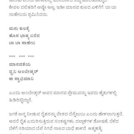
ಹಾರಿತು ಎಂದು ಹೇಳುವಲ್ಲಿ ಮನದಾಳದ ಕೆಚ್ಚು ಹೊರಹೊಮ್ಮಿದೆ.
ಕೇವಲ ದಲಿತರಿಗೆ ಅಷ್ಟೇ ಅಲ್ಲ, ಇಡೀ ಮಾನವ ಕುಲದ ಏಳಿಗೆಗೆ ಬಾ ಬಾ
ಸಾಹೇಬರು ಶ್ರಮಿಸಿದರು.
ಮನು ಕುಲಕ್ಕೆ
ಹೊಸ ಭಾಷ್ಯ ಬರೆದ
ಬಾ ಬಾ ಸಾಹೇಬ
*** *** ***
ಮಾನವತೆಯ
ಧ್ವನಿ ಅಂಬೇಡ್ಕರ್
ಈ ಸ್ವಾಭಿಮಾನಿ
ಎಂದು ಅಂಬೇಡ್ಕರ್ ಅವರ ಮಾನವ ಪ್ರೇಮವನ್ನು ಇವರು ಹೈಕುಗಳಲ್ಲಿ
ಹಿಡಿದಿಟ್ಟಿದ್ದಾರೆ.
ಜಗಕೆ ಅನ್ನ ನೀಡುವ ರೈತನನ್ನು ದೇಶದ ಬೆನ್ನೆಲುಬು ಎಂದು ಹೇಳಲಾಗುತ್ತದೆ.
ಆದರೆ ರೈತ ಎದುರಿಸುತ್ತಿರುವ ಸಂಕಷ್ಟಗಳು, ದಲ್ಲಾಳಿಗಳ ಶೋಷಣೆ, ಬೆಳೆದ
ಬೆಳೆಗೆ ಸರಿಯಾದ ಬೆಲೆ ಸಿಗದೆ ಸಾಲದ ಬಾಧೆ ತಾಳದೆ ಆತ್ಮಹತ್ಯೆ