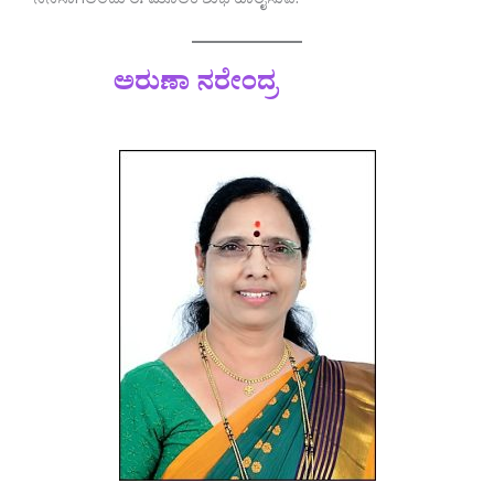
ನನಸಾಗಲೆಂದು ಈ ಮೂಲಕ ಶುಭ ಹಾರೈಸುವೆ.
ಅರುಣಾ ನರೇಂದ್ರ