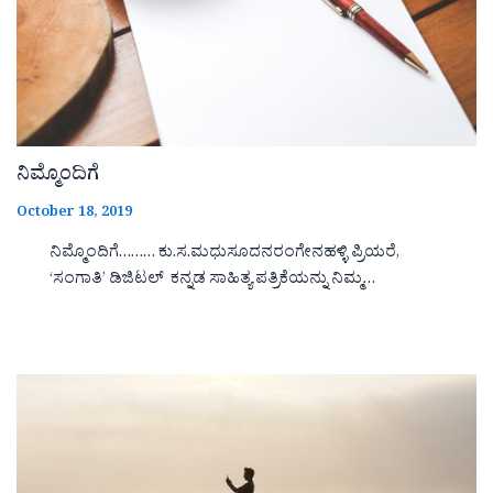
ನಿಮ್ಮೊಂದಿಗೆ
October 18, 2019
ನಿಮ್ಮೊಂದಿಗೆ……… ಕು.ಸ.ಮಧುಸೂದನರಂಗೇನಹಳ್ಳಿ ಪ್ರಿಯರೆ,
‘ಸಂಗಾತಿ’ ಡಿಜಿಟಲ್ ಕನ್ನಡ ಸಾಹಿತ್ಯ ಪತ್ರಿಕೆಯನ್ನು ನಿಮ್ಮ…