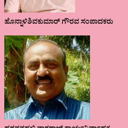
ಹೊನ್ನಾಳಿಶಿವಕುಮಾರ್ ಗೌರವ ಸಂಪಾದಕರು