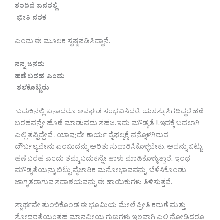
ತಂದಿದೆ ಜನರಲ್ಲಿ
ಭೀತಿ ನರಕ
ಎಂದು ಈ ಮೂಲಕ ಸ್ಪಷ್ಟಪಡಿಸಿದ್ದಾನೆ.
ನನ್ನ ಜನರು
ಹಣೆ ಬರಹ ಎಂದು
ತಲೆಕೊಟ್ಟರು
ಬದುಕಿನಲ್ಲಿ ಏನಾದರೂ ಅವಘಡ ಸಂಭವಿಸಿದರೆ, ಯಶಸ್ಸು ಸಿಗದಿದ್ದರೆ ಹಣೆ
ಬರಹವನ್ನೇ ಹೊಣೆ ಮಾಡುವದು ಸಹಜ.ಇದು ಮೌಢ್ಯತೆ !.ಇದಕ್ಕೆ ಬದಲಾಗಿ
ಎಲ್ಲಿ ತಪ್ಪಿದ್ದೇವೆ , ಯಾವುದೇ ಕಾರ್ಯ ವೈಫಲ್ಯಕ್ಕೆ ನನ್ನೊಳಗಿರುವ
ದೌರ್ಬಲ್ಯವೇನು ಎಂಬುದನ್ನು ಅರಿತು ಸುಧಾರಿಸಿಕೊಳ್ಳಬೇಕು. ಅದನ್ನು ಬಿಟ್ಟು
ಹಣೆ ಬರಹ ಎಂದು ತಮ್ಮ ಬದುಕನ್ನೇ ಹಾಳು ಮಾಡಿಕೊಳ್ಳುತ್ತಾರೆ. ಇಂಥ
ಮೌಡ್ಯತೆಯನ್ನು ಬಿಟ್ಟು ವೈಚಾರಿಕ ಮನೋಭಾವವನ್ನು ಬೆಳೆಸಿಕೊಂಡು
ಜಾಗೃತರಾಗುವ ಸದಾಶಯವನ್ನು ಈ ಹಾಯಿಕುಗಳು ತಿಳಿಸುತ್ತವೆ.
ಸ್ವಾರ್ಥವೇ ತುಂಬಿಕೊಂಡ ಈ ಭೂಮಿಯ ಮೇಲೆ ಪ್ರೀತಿ ಕರುಣೆ ಮತ್ತು
ಸೋದರತೆಯಂತಹ ಮಾನವೀಯ ಗುಣಗಳು ಇಲ್ಲವಾಗಿ ಎಲ್ಲಿ ನೋಡಿದರೂ