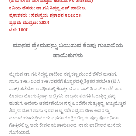
(ಐದುನೂರಾ ಮೂವತ್ತಾರು ಹಾಯಿಕುಗಳ ಸಂಕಲನ)
ಕವಿಯ ಹೆಸರು: ಡಾ.ಗವಿಸಿದ್ದಪ್ಪ ಎಚ್ ಪಾಟೀಲ.
ಪ್ರಕಾಶಕರು : ಸಮನ್ವಯ ಪ್ರಕಾಶನ ಕಲಬುರಗಿ
ಪ್ರಥಮ ಮುದ್ರಣ: 2023
ಬೆಲೆ: 100₹
ಮಾನವ ಪ್ರೇಮವನ್ನು ಬಯಸುವ ಕೆಂಪು ಗುಲಾಬಿಯ
ಹಾಯಿಕುಗಳು
ಮೈದುನ ಡಾ. ಗವಿಸಿದ್ದಪ್ಪ ಪಾಟೀಲ ನನ್ನ ಕಣ್ಣ ಮುಂದೆ ಬೆಳೆದ ಹುಡುಗ.
ನಾನು 1985 ರಿಂದ 1987ರವರೆಗೆ ಕೊಪ್ಪಳದಲ್ಲಿ ಶಿಕ್ಷಕರ ತರಬೇತಿ (ಟಿ ಸಿ
ಎಚ್) ಪಡೆದೆ.ಆ ಅವಧಿಯಲ್ಲಿ ಕೊಪ್ಪಳದ ಎಂ ಎಚ್ ಪಿ ಎಸ್ ಶಾಲೆಗೆ ಪಾಠ
ಕೊಡಲು ಹೋಗುತ್ತಿದ್ದಾಗ ಅಲ್ಲಿ ಗವಿ ನಾಲ್ಕನೇ ತರಗತಿ ಓದುತ್ತಿದ್ದ ಪುಟ್ಟ
ಹುಡುಗ. ಅದೇನು ಆಕರ್ಷಣೆಯೋ ನನ್ನ ಹಿಂದೆನೇ ಸುತ್ತುತ್ತಿದ್ದ. ಅಚ್ಚುಮೆಚ್ಚಿನ
ಶಿಷ್ಯನಾದ.ಆಗ ನಾನು ಇವರ ಅಣ್ಣ ನರೇಂದ್ರ ಪಾಟೀಲ ಅವರನ್ನು
ಮದುವೆಯಾಗುತ್ತೇನೆಂದು ನನಗೂ ಗೊತ್ತಿರಲಿಲ್ಲ,ಈ ಪುಟ್ಟ ಪೋರನಿಗೂ
ಗೊತ್ತಿರಲಿಲ್ಲ. ಅದು ಕೇವಲ ಋಣಾನುಬಂಧ. ನಾನು ಪಾಟೀಲರ ಮನೆಯ
ಸೊಸೆಯಾದೆ.