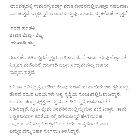
ದಾಂಪತ್ಯದಲ್ಲಿ ಸಾಮರಸ್ಯ ಇದ್ದಾಗ ಮಾತ್ರ ಜೀವನದಲ್ಲಿ ಉತ್ಸಾಹ ಸಹಜವಾಗಿ
ಮೂಡುತ್ತದೆ. ಇಲ್ಲದಿದ್ದರೆ ಸಂಸಾರ ಎನ್ನುವುದು ಸಾರವನ್ನು ಕಳೆದುಕೊಳ್ಳುತ್ತದೆ.
ಗಂಡ ಹೆಂಡತಿ
ಜೀವನ ಬೇವು- ಬೆಲ್ಲ
ಯುಗಾದಿ ಹಬ್ಬ
ಗಂಡ ಹೆಂಡತಿ ಒಬ್ಬರನ್ನೊಬ್ಬರು ಅರಿತು ನಡೆದರೆ ಜೀವನ ಬೇವು ಬೆಲ್ಲದಂತೆ.
ನಿತ್ಯವೂ ಮನೆಯಲ್ಲಿ ಯುಗಾದಿ ಹಬ್ಬದ ಸಂಭ್ರಮವನ್ನು ಕಾಣಲು
ಸಾಧ್ಯವಾಗುತ್ತದೆ.
ಕವಿ ಡಾ. ಗವಿಸಿದ್ದಪ್ಪ ಪಾಟೀಲ ‘ಕೆಂಪು ಗುಲಾಬಿಯ ಹಾಯಿಕುಗಳು’ ಕೃತಿಯಲ್ಲಿ
ಹೇಳದೆ ಇರುವ ವಿಷಯಗಳೇ ಇಲ್ಲ. ಸೃಷ್ಟಿಯ ಸೊಬಗಿನಲ್ಲಿ ಓಲಾಡಿದ್ದಾನೆ,
ಸೂರ್ಯ ಚಂದ್ರ ನಕ್ಷತ್ರಗಳನ್ನು ಮಾತಾಡಿಸಿದ್ದಾನೆ, ಅಸಮಾನತೆಗೆ
ಸಿಡಿದಿದ್ದಾನೆ, ಪ್ರೀತಿ- ಪ್ರೇಮ ಕನವರಿಕೆಯಲ್ಲಿ ಮೈಮನ ಮರೆತಿದ್ದಾನೆ.! ತಾನು
ಒಬ್ಬ ಕವಿಯಾಗಿ ಕವಿತೆಯ ಬಗ್ಗೆ ಬರೆಯದಿದ್ದರೆ ಹೇಗೆ ?ಬರಹ
ಅಪೂರ್ಣವೆನಿಸುತ್ತದೆ ಅಲ್ಲವೆ? ಅಂತೆಯೇ ಕಾವ್ಯವೆಂದರೆ ಏನು
ಎನ್ನುವುದನ್ನು ಬಹಳ ಸೊಗಸಾಗಿ ತಿಳಿಸಿದ್ದಾನೆ.