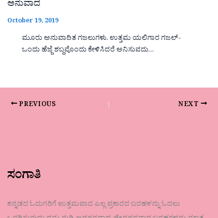
ಅನುವಾದ
October 19, 2019
ಮೂರು ಅನುವಾದಿತ ಗಜಲುಗಳು. ಉತ್ತಮ ಯಲಿಗಾರ ಗಜಲ್-
ಒಂದು ಹೆಜ್ಜೆ ಶಬ್ದವೊಂದು ಕೇಳಿಸಿದರೆ ಅನಿಸುವದು…
PREVIOUS
NEXT
ಸಂಗಾತಿ
ಕನ್ನಡದ ಓದುಗರಿಗೆ ಉತ್ತಮವಾದ ಎಲ್ಲ ಪ್ರಕಾರದ ಬರಹಳನ್ನು ಓದಲು