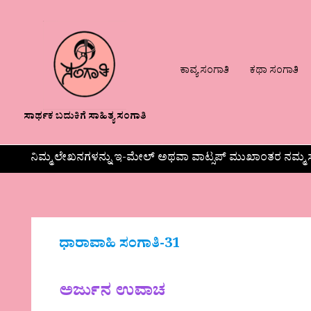
ಕಾವ್ಯ ಸಂಗಾತಿ
ಕಥಾ ಸಂಗಾತಿ
ಸಾರ್ಥಕ ಬದುಕಿಗೆ ಸಾಹಿತ್ಯ ಸಂಗಾತಿ
ನಿಮ್ಮ ಲೇಖನಗಳನ್ನು ಇ-ಮೇಲ್ ಅಥವಾ ವಾಟ್ಸಪ್ ಮುಖಾಂತರ ನಮ್ಮ ಸ
ಧಾರಾವಾಹಿ ಸಂಗಾತಿ-31
ಅರ್ಜುನ ಉವಾಚ