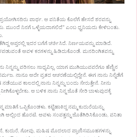
್ರಯೋಗಿಸದಿರು ಪಾರ್ಥ. ಆ ವನಿತೆಯ ಕೊಲೆಗೆ ಹೇಸದೆ ಶರವನ್ನು
ಸು. ಮುಂದೆ ನಿನಗೆ ಒಳ್ಳೆಯದಾಗಲಿದೆ” ಎಂಬ ಧ್ವನಿಯದು ಕೇಳಿಬಂತು.
ು.
ೆಗಿದ್ದ ಆಪ್ತರಲ್ಲಿ ಇದರ ಬಗೆಗೆ ಚರ್ಚಿಸಿದೆ. ನಿರ್ಣಯವನ್ನು ಮಾಡಿದೆ.
ೆ ಒಳಪಡುವಂತೆ ಅವಳ ಕರಗಳನ್ನು ಹಿಡಿದುಕೊಂಡೆ. ಮನದಿಂಗಿತವನ್ನು
ನಿನ್ನನ್ನು ವರಿಸಲು ಸಾಧ್ಯವಿಲ್ಲ. ಯಾಗ ಮುಗಿಯುವವರೆಗೂ ಹೆಣ್ಣಿನ
್ಣ ಧರ್ಮಜ. ನಾನೂ ಅದೇ ವ್ರತದ ಆಚರಣೆಯಲ್ಲಿದ್ದೇನೆ. ಈಗ ನಾನು ನಿನ್ನೆಡೆಗೆ
ಡೆಯುವ ಕಾಲದಲ್ಲಿ ನಾನು ನಿನ್ನನ್ನು ಬಂದು ಸೇರುತ್ತೇನೆ. ನೀನು
ು ನೀಗಿಕೊಳ್ಳಬೇಕು. ಆ ಬಳಿಕ ನಾನು ನಿನ್ನ ಜೊತೆ ಸೇರಿ ಬಾಳುವುದಕ್ಕೆ
ನ್ನ ಮಾತಿಗೆ ಒಪ್ಪಿಕೊಂಡಳು. ಕಟ್ಟಿಹಾಕಿದ್ದ ನಮ್ಮ ಕುದುರೆಯನ್ನು
ಿ ಅಲ್ಲಿಂದ ಹೊರಟೆ. ಅವಳು ಸಂಪತ್ತನ್ನು ಜೊತೆಗಿರಿಸಿಕೊಂಡು, ವನಿತಾ
ನೆ, ಕುದುರೆ, ಗೋವು, ಮಹಿಷ ಮೊದಲಾದ ಪ್ರಾಣಿಸಮೂಹಗಳನ್ನು