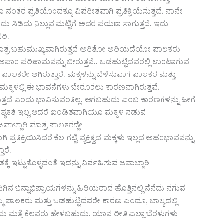
ತರ ಪ್ರತಿಯೊಂದಕ್ಕೂ ವಿಪರೀತವಾಗಿ ಪ್ರತಿಕ್ರಿಯೆಸುತ್ತದೆ. ನಾನೇ
ಿಡಿದು ನಿಲ್ಲುವ ಮಟ್ಟಿಗೆ ಅದರ ಪಯಣ ಸಾಗುತ್ತದೆ. ಇದು
ರಿ.
ತ್ರ ಬಹುಮುಖ್ಯವಾಗಿರುತ್ತದೆ ಅರಿತೋ ಅರಿಯದೆಯೋ ಪಾಲಕರು
ಪಾರ ಪರಿಣಾಮವನ್ನು ಬೀರುತ್ತವೆ.. ಒಡಹುಟ್ಟಿದವರಲ್ಲಿ ಉಂಟಾಗುವ
ಕರೇ ಆಗಿರುತ್ತಾರೆ. ಮಕ್ಕಳನ್ನು ಬೆಳೆಸುವಾಗ ಪಾಲಕರ ಮತ್ತು
್ಕಳಲ್ಲಿ ಈ ಭಾವನೆಗಳು ಬೇರೂರಲು ಕಾರಣವಾಗಿರುತ್ತವೆ.
ುತ್ತದೆ ಎಂದು ಭಾವಿಸುವಂತಿಲ್ಲ. ಆಗಬಹುದು ಎಂಬ ಕಾರಣಗಳನ್ನು ಹೀಗೆ
ಶ್ಯಕತೆ ಇಲ್ಲ,ಆದರೆ ಖಂಡಿತವಾಗಿಯೂ ಮಕ್ಕಳ ನಡುವೆ
ವಾಬ್ದಾರಿ ಮಾತ್ರ ಪಾಲಕರದ್ದೇ.
್ರತಿಕ್ರಿಯಿಸಿದರೆ ಕೆಲ ಗಟ್ಟಿ ವ್ಯಕ್ತಿತ್ವದ ಮಕ್ಕಳು ಇಲ್ಲದ ಅಹಂಭಾವವನ್ನು
ಾರೆ.
ೆ ಇಟ್ಟುಕೊಳ್ಳದಂತೆ ಇದನ್ನು ನಿರ್ವಹಿಸುವ ಜವಾಬ್ದಾರಿ
 ಭಿನ್ನಾಭಿಪ್ರಾಯಗಳನ್ನು ಹಿರಿಯರಾದ ಹೊತ್ತಿನಲ್ಲಿ ನೆನೆದು ನಗುವ
 ಪಾಲಕರು ಮತ್ತು ಒಡಹುಟ್ಟಿದವರೇ ಕಾರಣ ಎಂದೂ, ಬಾಲ್ಯದಲ್ಲಿ
ು ಮತ್ತೆ ಕೆಲವರು ಹೇಳಬಹುದು. ಯಾವ ರೀತಿ ಎಲ್ಲಾ ಬೆರಳುಗಳು