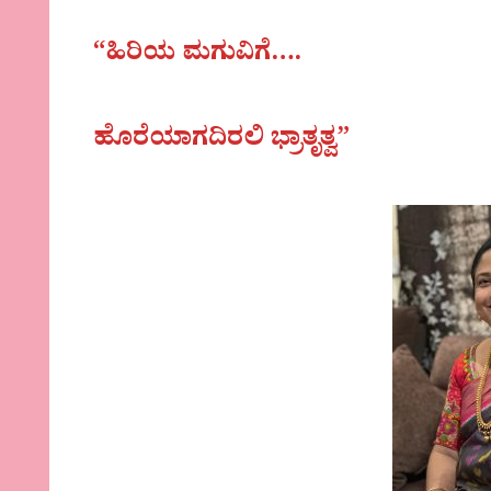
“ಹಿರಿಯ ಮಗುವಿಗೆ….
ಹೊರೆಯಾಗದಿರಲಿ ಭ್ರಾತೃತ್ವ”