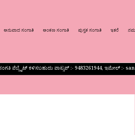
ಅನುವಾದ ಸಂಗಾತಿ
ಅಂಕಣ ಸಂಗಾತಿ
ಪುಸ್ತಕ ಸಂಗಾತಿ
ಇತರೆ
ನಮ್ಮ
ಂಗತಿ ವೆಬ್ಸೈಟ್ ಕಳಿಸಬಹುದು ವಾಟ್ಸಪ್‌ :- 9483261944, ಇಮೇಲ್ :-