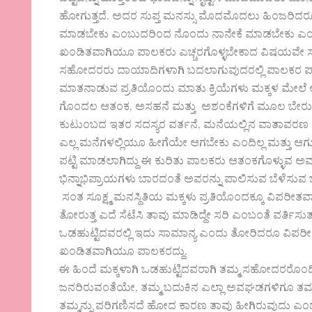
ಹೋಗುತ್ತದೆ. ಅದರ ಸುಪ್ತ ಮನಸ್ಸು ಮೊದಮೊದಲು ಹಿಂಜರಿದರೂ ನಂ
ಮಾಡಬೇಕು ಎಂಬುದರಿಂದ ನೊಂದು ನಾನೇಕೆ ಮಾಡಬೇಕು ಎಂದು ಸ
ಖಂಡಿತವಾಗಿಯೂ ಪಾಲಕರು ಎಚ್ಚರಗೊಳ್ಳಬೇಕಾದ ವಿಷಯವೇ ಸ
ಸಹೋದರರು ದಾಯಾದಿಗಳಾಗಿ ಬದಲಾಗುವುದರಲ್ಲಿ ಪಾಲಕರ ಪಾ
ಮಾತನಾಡುವ ಪ್ರತಿಯೊಂದು ಮಾತು ಕ್ರಿಯೆಗಳು ಮಕ್ಕಳ ಮೇಲೆ ಅ
ಗೊಂದಲ ಆತಂಕ, ಅಸಹನೆ ಮತ್ತು ಅಶಂಕೆಗಳಿಗೆ ಮೂಲ ಬೇರು ಪಾಲ
ಕುಟುಂಬದ ಇತರ ಸದಸ್ಯರ ವರ್ತನೆ, ಮನೆಯಲ್ಲಿನ ವಾತಾವರಣ ಮಕ
ಎಲ್ಲ ಮನೆಗಳಲ್ಲಿಯೂ ಹೀಗೆಯೇ ಆಗಬೇಕು ಎಂದಿಲ್ಲ ಮತ್ತು ಆಗ
ಪಟ್ಟಿ ಮಾಡಲಾಗಿದ್ದು ಈ ಕುರಿತು ಪಾಲಕರು ಆತಂಕಗೊಳ್ಳುವ ಅವ
ಭಿನ್ನಾಭಿಪ್ರಾಯಗಳು ಬಾರದಂತೆ ಅವರನ್ನು ಪಾಲಿಸುವ ಬೆಳೆಸುವ ಜ
ಸಂತ ಸೂಕ್ಷ್ಮ ಮನಸ್ಥಿತಿಯ ಮಕ್ಕಳು ಪ್ರತಿಯೊಂದಕ್ಕೂ ವಿಪರೀತವಾಗಿ ಪ
ತೋರುತ್ತ ಎದೆ ಸೆಟೆಸಿ ತಾವು ಮಾಡಿದ್ದೇ ಸರಿ ಎಂಬಂತೆ ವರ್ತಿಸುತ್ತ
ಒಡಹುಟ್ಟಿದವರಲ್ಲಿ ಇದು ಸಾಮಾನ್ಯ ಎಂದು ತೋರಿದರೂ ವಿಪರೀತಕ್ಕ
ಖಂಡಿತವಾಗಿಯೂ ಪಾಲಕರದ್ದು.
ಈ ಹಿಂದೆ ಮಕ್ಕಳಾಗಿ ಒಡಹುಟ್ಟಿದವರಾಗಿ ತಮ್ಮ ಸಹೋದರರೊಂದಿಗಿನ
ಜನರಿರುವಂತೆಯೇ, ತಮ್ಮ ಬದುಕಿನ ಎಲ್ಲಾ ಅವಘಡಗಳಿಗೂ ತಮ್ಮ
ತಮ್ಮನ್ನು ಪರಿಗಣಿಸದೆ ಹೋದ ಕಾರಣ ತಾವು ಹೀಗಿರುವುದು ಎಂದ