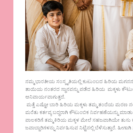
ನಮ್ಮ ಭಾರತೀಯ ಸಂಸ್ಕೃತಿಯಲ್ಲಿ ಕುಟುಂಬದ ಹಿರಿಯ ಮಗನನ್ನು ತ
ತಾಯಿಯ ನಂತರದ ಸ್ಥಾನವನ್ನು ಪಡೆದ ಹಿರಿಯ ಮಕ್ಕಳು ಕೌಟುಂಬ
ಅನಿವಾರ್ಯವಾಗುತ್ತದೆ.
ಮತ್ತೆ ಎಷ್ಟೋ ಬಾರಿ ಹಿರಿಯ ಮಕ್ಕಳು ತಮ್ಮ ತಂದೆಯ ಮರಣ ನ
ಮರೆತು ಕರ್ತವ್ಯ ಬದ್ಧರಾಗಿ ಕೌಟುಂಬಿಕ ನಿರ್ವಹಣೆಯನ್ನು ಮಾಡುತ
ಪಾಲಕರಿಗೆ ತಮ್ಮ ಕಿರಿಯ ಮಕ್ಕಳ ಮೇಲೆ ಸಹಜವಾಗಿಯೇ ತುಸು ಕಾಳಜ
ಜವಾಬ್ದಾರಿಗಳನ್ನು ನಿರ್ವಹಿಸುವ ನಿಟ್ಟಿನಲ್ಲಿ ಬೆಳೆಸುತ್ತಾರೆ. ಹೀ