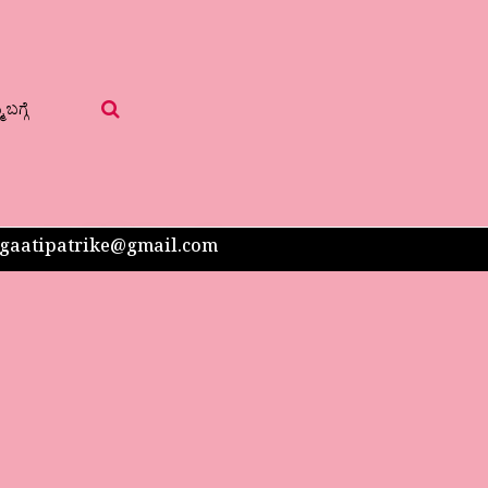
 ಬಗ್ಗೆ
 sangaatipatrike@gmail.com