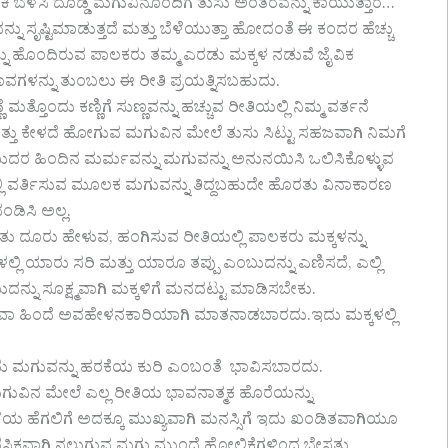
ಕಿ ಬೆಳೆಸಿ ದೊಡ್ಡ ಮಗುವಿನೊಂದಿಗೆ ತುಸು ಅಂತರವನ್ನು ಕಾಯುತ್ತಾರೆ…
 ಸೃಷ್ಟಿಮಾಡುತ್ತದೆ ಮತ್ತು ಬೆಳೆಯುತ್ತಾ ಹೋದಂತೆ ಈ ಕಂದರ ಹೆಚ್ಚು
ು ಹೊಂದಿರುವ ಪಾಲಕರು ತಮ್ಮ ಎರಡು ಮಕ್ಕಳ ನಡುವೆ ಜೈವಿಕ
ಹ ಭಾವಗಳನ್ನು ತುಂಬಲು ಈ ರೀತಿ ಪ್ರಯತ್ನಿಸಬಹುದು.
ಣೆ ಮತ್ತೊಂದು ಕಣ್ಣಿಗೆ ಸುಣ್ಣವನ್ನು ಹಚ್ಚುವ ರೀತಿಯಲ್ಲಿ ನಿಮ್ಮ ವರ್ತನೆ
ಮತ್ತು ಕೇಳದೆ ಹೋಗುವ ಮಗುವಿನ ಮೇಲೆ ತುಸು ಸಿಟ್ಟು ಸಹಜವಾಗಿ ನಿಮಗೆ
ಎಂಬುದರ ಹಿಂದಿನ ಮರ್ಮವನ್ನು ಮಗುವನ್ನು ಅನುನಯಿಸಿ ಒಲಿಸಿಕೊಳ್ಳುವ
 ವರ್ತಿಸುವ ಮೂಲಕ ಮಗುವನ್ನು ತಿದ್ದಬಹುದೇ ಹೊರತು ವಿನಾಕಾರಣ
ಂಡಿಸಿ ಅಲ್ಲ.
ರಿತು ದೂರು ಹೇಳುವ, ಹಂಗಿಸುವ ರೀತಿಯಲ್ಲಿ ಪಾಲಕರು ಮಕ್ಕಳನ್ನು
 ಯಾರು ಸರಿ ಮತ್ತು ಯಾರೂ ತಪ್ಪು ಎಂಬುದನ್ನು ಎಣಿಸದೆ, ಎಲ್ಲಿ
ಂಬುದನ್ನು ಸೂಕ್ಷ್ಮವಾಗಿ ಮಕ್ಕಳಿಗೆ ಮನದಟ್ಟು ಮಾಡಿಸಬೇಕು.
ವಾ ಹಿಂದೆ ಅವಹೇಳನಕಾರಿಯಾಗಿ ಮಾತನಾಡಬಾರದು.ಇದು ಮಕ್ಕಳಲ್ಲಿ
ಂದು ಮಗುವನ್ನು ಹರಕೆಯ ಕುರಿ ಎಂಬಂತೆ ಭಾವಿಸಬಾರದು.
ವಿನ ಮೇಲೆ ಎಲ್ಲ ರೀತಿಯ ಭಾವನಾತ್ಮಕ ಹೊರೆಯನ್ನು
ೆಯ ಹೆಗಲಿಗೆ ಅದಕ್ಕೂ ಮುಖ್ಯವಾಗಿ ಮನಸ್ಸಿಗೆ ಇದು ಖಂಡಿತವಾಗಿಯೂ
ಮಾನಸಿಕವಾಗಿ ನಲುಗುವ ಮಗು ಮುಂದೆ ಹೋಲಿಕೆಗಳಿಂದ ಬೇಸತ್ತು