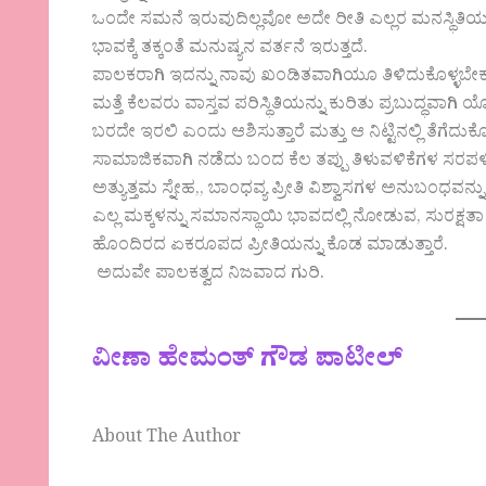
ಒಂದೇ ಸಮನೆ ಇರುವುದಿಲ್ಲವೋ ಅದೇ ರೀತಿ ಎಲ್ಲರ ಮನಸ್ಥಿತಿಯೂ 
ಭಾವಕ್ಕೆ ತಕ್ಕಂತೆ ಮನುಷ್ಯನ ವರ್ತನೆ ಇರುತ್ತದೆ.
ಪಾಲಕರಾಗಿ ಇದನ್ನು ನಾವು ಖಂಡಿತವಾಗಿಯೂ ತಿಳಿದುಕೊಳ್ಳಬೇಕ
ಮತ್ತೆ ಕೆಲವರು ವಾಸ್ತವ ಪರಿಸ್ಥಿತಿಯನ್ನು ಕುರಿತು ಪ್ರಬುದ್ಧವಾ
ಬರದೇ ಇರಲಿ ಎಂದು ಆಶಿಸುತ್ತಾರೆ ಮತ್ತು ಆ ನಿಟ್ಟಿನಲ್ಲಿ ತೆಗೆದು
ಸಾಮಾಜಿಕವಾಗಿ ನಡೆದು ಬಂದ ಕೆಲ ತಪ್ಪು ತಿಳುವಳಿಕೆಗಳ ಸರಪಳಿಯ
ಅತ್ಯುತ್ತಮ ಸ್ನೇಹ,, ಬಾಂಧವ್ಯ ಪ್ರೀತಿ ವಿಶ್ವಾಸಗಳ ಅನುಬಂಧವನ್ನು 
ಎಲ್ಲ ಮಕ್ಕಳನ್ನು ಸಮಾನಸ್ಥಾಯಿ ಭಾವದಲ್ಲಿ ನೋಡುವ, ಸುರಕ್ಷತ
ಹೊಂದಿರದ ಏಕರೂಪದ ಪ್ರೀತಿಯನ್ನು ಕೊಡ ಮಾಡುತ್ತಾರೆ.
ಅದುವೇ ಪಾಲಕತ್ವದ ನಿಜವಾದ ಗುರಿ.
ವೀಣಾ ಹೇಮಂತ್ ಗೌಡ ಪಾಟೀಲ್
About The Author