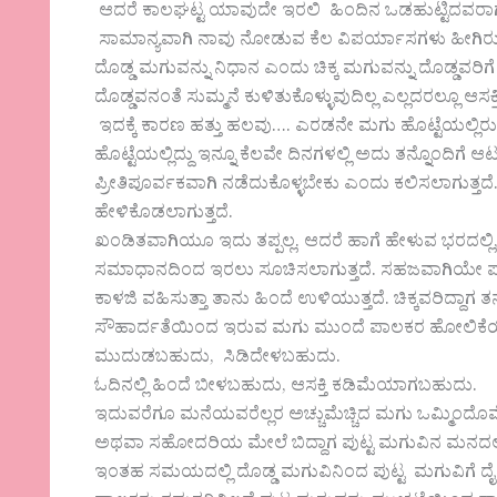
ಆದರೆ ಕಾಲಘಟ್ಟ ಯಾವುದೇ ಇರಲಿ ಹಿಂದಿನ ಒಡಹುಟ್ಟಿದವರಾ
ಸಾಮಾನ್ಯವಾಗಿ ನಾವು ನೋಡುವ ಕೆಲ ವಿಪರ್ಯಾಸಗಳು ಹೀಗಿರುತ್
ದೊಡ್ಡ ಮಗುವನ್ನು ನಿಧಾನ ಎಂದು ಚಿಕ್ಕ ಮಗುವನ್ನು ದೊಡ್ಡವರಿಗೆ 
ದೊಡ್ಡವನಂತೆ ಸುಮ್ಮನೆ ಕುಳಿತುಕೊಳ್ಳುವುದಿಲ್ಲ ಎಲ್ಲದರಲ್ಲೂ ಆಸಕ್
ಇದಕ್ಕೆ ಕಾರಣ ಹತ್ತು ಹಲವು…. ಎರಡನೇ ಮಗು ಹೊಟ್ಟೆಯಲ್ಲಿರ
ಹೊಟ್ಟೆಯಲ್ಲಿದ್ದು ಇನ್ನೂ ಕೆಲವೇ ದಿನಗಳಲ್ಲಿ ಅದು ತನ್ನೊಂದಿಗ
ಪ್ರೀತಿಪೂರ್ವಕವಾಗಿ ನಡೆದುಕೊಳ್ಳಬೇಕು ಎಂದು ಕಲಿಸಲಾಗುತ್
ಹೇಳಿಕೊಡಲಾಗುತ್ತದೆ.
ಖಂಡಿತವಾಗಿಯೂ ಇದು ತಪ್ಪಲ್ಲ. ಆದರೆ ಹಾಗೆ ಹೇಳುವ ಭರದಲ್ಲ
ಸಮಾಧಾನದಿಂದ ಇರಲು ಸೂಚಿಸಲಾಗುತ್ತದೆ. ಸಹಜವಾಗಿಯೇ ಪಾಲ
ಕಾಳಜಿ ವಹಿಸುತ್ತಾ ತಾನು ಹಿಂದೆ ಉಳಿಯುತ್ತದೆ. ಚಿಕ್ಕವರಿದ್ದಾಗ 
ಸೌಹಾರ್ದತೆಯಿಂದ ಇರುವ ಮಗು ಮುಂದೆ ಪಾಲಕರ ಹೋಲಿಕೆಯಿ
ಮುದುಡಬಹುದು, ಸಿಡಿದೇಳಬಹುದು.
ಓದಿನಲ್ಲಿ ಹಿಂದೆ ಬೀಳಬಹುದು, ಆಸಕ್ತಿ ಕಡಿಮೆಯಾಗಬಹುದು.
ಇದುವರೆಗೂ ಮನೆಯವರೆಲ್ಲರ ಅಚ್ಚುಮೆಚ್ಚಿದ ಮಗು ಒಮ್ಮಿಂದೊಮ್ಮ
ಅಥವಾ ಸಹೋದರಿಯ ಮೇಲೆ ಬಿದ್ದಾಗ ಪುಟ್ಟ ಮಗುವಿನ ಮನದಲ್ಲಿ 
ಇಂತಹ ಸಮಯದಲ್ಲಿ ದೊಡ್ಡ ಮಗುವಿನಿಂದ ಪುಟ್ಟ ಮಗುವಿಗೆ