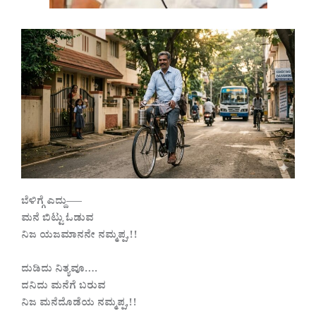
ಬೆಳಿಗ್ಗೆ ಎದ್ದು—–
ಮನೆ ಬಿಟ್ಟು ಓಡುವ
ನಿಜ ಯಜಮಾನನೇ ನಮ್ಮಪ್ಪ,!!
ದುಡಿದು ನಿತ್ಯವೂ….
ದನಿದು ಮನೆಗೆ ಬರುವ
ನಿಜ ಮನೆದೊಡೆಯ ನಮ್ಮಪ್ಪ,!!