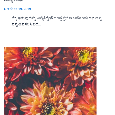
ಕಾವ್ಯಯಾನ
October 19, 2019
ಲೆಕ್ಕ ಇಡುವುದನ್ನು ನಿಲ್ಲಿಸಿದ್ದೇನೆ ಚಂದ್ರಪ್ರಭ.ಬಿ ಅದೊಂದು ದಿನ ಅಪ್ಪ
ನನ್ನ ಅವಸರಿಸಿ ಬರ…