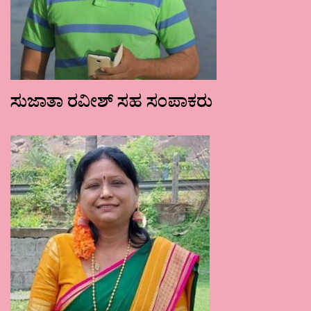
ಸುಜಾತಾ ರವೀಶ್ ಸಹ ಸಂಪಾಕರು