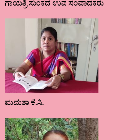
ಗಾಯತ್ರಿ ಸುಂಕದ ಉಪ ಸಂಪಾದಕರು
ಮಮತಾ ಕೆ.ಸಿ.