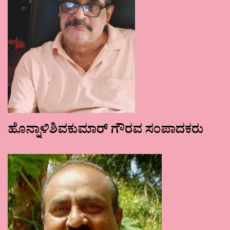
ಹೊನ್ನಾಳಿಶಿವಕುಮಾರ್ ಗೌರವ ಸಂಪಾದಕರು