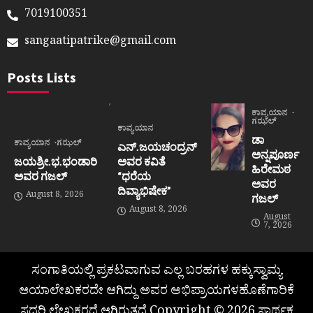
7019100351
sangaatipatrike@gmail.com
Posts Lists
ಕಾವ್ಯಯಾನ
ಗಝಲ್
ಕಾವ್ಯಯಾನ
ಡಾ
ಕಾವ್ಯಯಾನ
ಗಝಲ್
ಎನ್.ಜಯಚಂದ್ರನ್
ಅನ್ನಪೂರ್ಣ
ಜಯಶ್ರೀ.ಭ.ಭಂಡಾರಿ
ಅವರ ಕವಿತೆ
ಹಿರೇಮಠ
ಅವರ ಗಜಲ್
“ಧರೆಯ
ಅವರ
ದಿವ್ಯಾಭಿಷೇಕ”
August 8, 2026
ಗಜಲ್
August 8, 2026
August
7, 2026
ಸಂಗಾತಿಯಲ್ಲಿ ಪ್ರಕಟವಾಗುವ ಎಲ್ಲ ಬರಹಗಳ ಹಕ್ಕುಸ್ವಾಮ್ಯ
ಆಯಾಲೇಖಕರದೇ ಆಗಿದ್ದು ಅವರ ಅಭಿಪ್ರಾಯಗಳಹೊಣೆಗಾರಿಕೆ