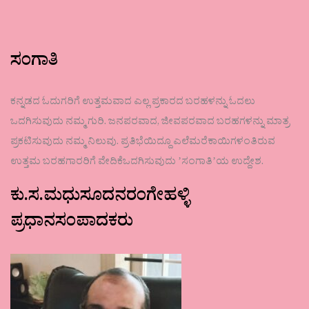
ಸಂಗಾತಿ
ಕನ್ನಡದ ಓದುಗರಿಗೆ ಉತ್ತಮವಾದ ಎಲ್ಲ ಪ್ರಕಾರದ ಬರಹಳನ್ನು ಓದಲು
ಒದಗಿಸುವುದು ನಮ್ಮ ಗುರಿ. ಜನಪರವಾದ, ಜೀವಪರವಾದ ಬರಹಗಳನ್ನು ಮಾತ್ರ
ಪ್ರಕಟಿಸುವುದು ನಮ್ಮ ನಿಲುವು. ಪ್ರತಿಭೆಯಿದ್ದೂ ಎಲೆಮರೆಕಾಯಿಗಳಂತಿರುವ
ಉತ್ತಮ ಬರಹಗಾರರಿಗೆ ವೇದಿಕೆಒದಗಿಸುವುದು ʼಸಂಗಾತಿʼಯ ಉದ್ದೇಶ.
ಕು.ಸ.ಮಧುಸೂದನರಂಗೇಹಳ್ಳಿ
ಪ್ರಧಾನಸಂಪಾದಕರು