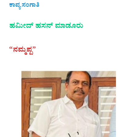
ಕಾವ್ಯ ಸಂಗಾತಿ
ಹಮೀದ್‌ ಹಸನ್‌ ಮಾಡೂರು
“ನಮ್ಮಪ್ಪ”