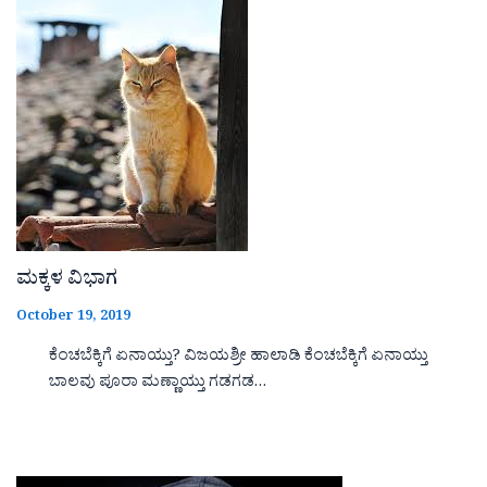
ಮಕ್ಕಳ ವಿಭಾಗ
October 19, 2019
ಕೆಂಚಬೆಕ್ಕಿಗೆ ಏನಾಯ್ತು? ವಿಜಯಶ್ರೀ ಹಾಲಾಡಿ ಕೆಂಚಬೆಕ್ಕಿಗೆ ಏನಾಯ್ತು
ಬಾಲವು ಪೂರಾ ಮಣ್ಣಾಯ್ತು ಗಡಗಡ…