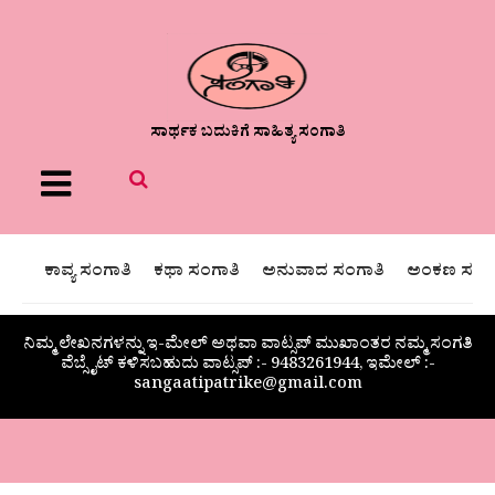
ಸಾರ್ಥಕ ಬದುಕಿಗೆ ಸಾಹಿತ್ಯ ಸಂಗಾತಿ
Menu
ಕಾವ್ಯ ಸಂಗಾತಿ
ಕಥಾ ಸಂಗಾತಿ
ಅನುವಾದ ಸಂಗಾತಿ
ಅಂಕಣ ಸಂಗಾ
ನಿಮ್ಮ ಲೇಖನಗಳನ್ನು ಇ-ಮೇಲ್ ಅಥವಾ ವಾಟ್ಸಪ್ ಮುಖಾಂತರ ನಮ್ಮ ಸಂಗತಿ
ವೆಬ್ಸೈಟ್ ಕಳಿಸಬಹುದು ವಾಟ್ಸಪ್‌ :- 9483261944, ಇಮೇಲ್ :-
sangaatipatrike@gmail.com