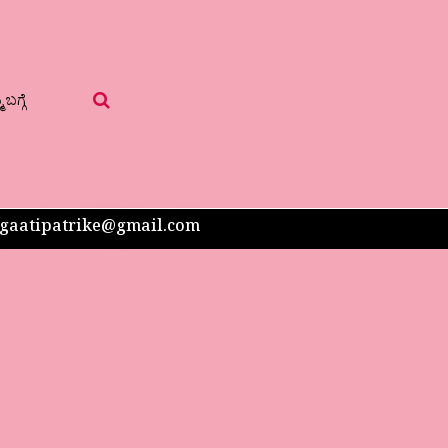
 ಬಗ್ಗೆ
 sangaatipatrike@gmail.com