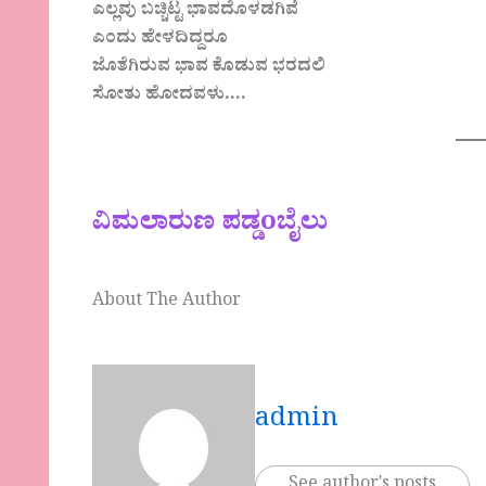
ಎಲ್ಲವು ಬಚ್ಚಿಟ್ಟ ಭಾವದೊಳಡಗಿವೆ
ಎಂದು ಹೇಳದಿದ್ದರೂ
ಜೊತೆಗಿರುವ ಭಾವ ಕೊಡುವ ಭರದಲಿ
ಸೋತು ಹೋದವಳು….
ವಿಮಲಾರುಣ ಪಡ್ಡoಬೈಲು
About The Author
admin