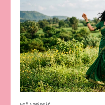
ಬಚ್ಚಿಟ್ಟ ಬಣ್ಣದ ಧಿರಿಸಿಗೆ