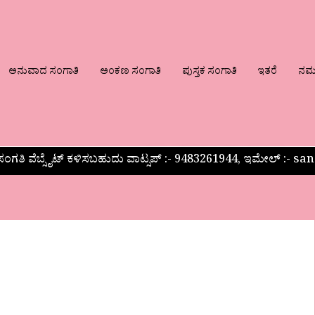
ಅನುವಾದ ಸಂಗಾತಿ
ಅಂಕಣ ಸಂಗಾತಿ
ಪುಸ್ತಕ ಸಂಗಾತಿ
ಇತರೆ
ನಮ್ಮ
ಂಗತಿ ವೆಬ್ಸೈಟ್ ಕಳಿಸಬಹುದು ವಾಟ್ಸಪ್‌ :- 9483261944, ಇಮೇಲ್ :-