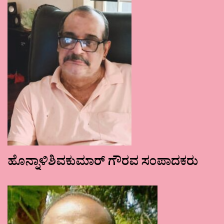
ಹೊನ್ನಾಳಿಶಿವಕುಮಾರ್ ಗೌರವ ಸಂಪಾದಕರು