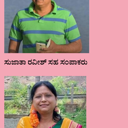
ಸುಜಾತಾ ರವೀಶ್ ಸಹ ಸಂಪಾಕರು