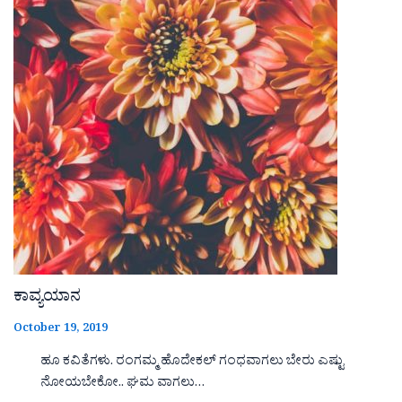
ಕಾವ್ಯಯಾನ
October 19, 2019
ಹೂ ಕವಿತೆಗಳು. ರಂಗಮ್ಮ ಹೊದೇಕಲ್ ಗಂಧವಾಗಲು ಬೇರು ಎಷ್ಟು
ನೋಯಬೇಕೋ.. ಘಮ ವಾಗಲು…