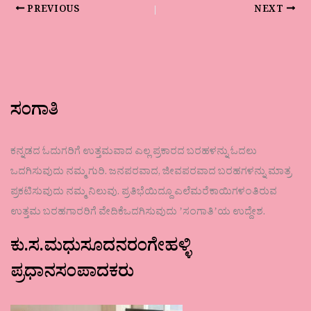
PREVIOUS
NEXT
ಸಂಗಾತಿ
ಕನ್ನಡದ ಓದುಗರಿಗೆ ಉತ್ತಮವಾದ ಎಲ್ಲ ಪ್ರಕಾರದ ಬರಹಳನ್ನು ಓದಲು
ಒದಗಿಸುವುದು ನಮ್ಮ ಗುರಿ. ಜನಪರವಾದ, ಜೀವಪರವಾದ ಬರಹಗಳನ್ನು ಮಾತ್ರ
ಪ್ರಕಟಿಸುವುದು ನಮ್ಮ ನಿಲುವು. ಪ್ರತಿಭೆಯಿದ್ದೂ ಎಲೆಮರೆಕಾಯಿಗಳಂತಿರುವ
ಉತ್ತಮ ಬರಹಗಾರರಿಗೆ ವೇದಿಕೆಒದಗಿಸುವುದು ʼಸಂಗಾತಿʼಯ ಉದ್ದೇಶ.
ಕು.ಸ.ಮಧುಸೂದನರಂಗೇಹಳ್ಳಿ
ಪ್ರಧಾನಸಂಪಾದಕರು