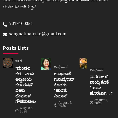
ಆಯಾಲೇಖಕರದೇ ಆಗಿದ್ದು ಅವರ ಅಭಿಪ್ರಾಯಗಳಹೊಣೆಗಾರಿಕೆ ಸದರಿ
ಲೇಖಕರದೆ ಆಗಿರುತ್ತದೆ
7019100351
sangaatipatrike@gmail.com
Posts Lists
ಇತರೆ
ಕಾವ್ಯಯಾನ
“ಮಂಡಲ
ಕಾವ್ಯಯಾನ
ಕಲೆ….ಎಂಬ
ಉಷಾರಾಣಿ
ನಾಗರಾಜ ಬಿ.
ಅದ್ವಿತೀಯ
ಗುರುಪ್ರಸಾದ್
ನಾಯ್ಕ ಕವಿತೆ
ಕಲಾ ರಚನೆ”‌
ಕೊಡಗು
“ಯಾನ
ವೀಣಾ
“ಹಾರಿತು
ಹೊರಟಾಗ…..”
ಹೇಮಂತ್‌
ವಿಮಾನ”
August 6,
ಗೌಡಪಾಟೀಲ
August 6,
2026
2026
August 6,
2026