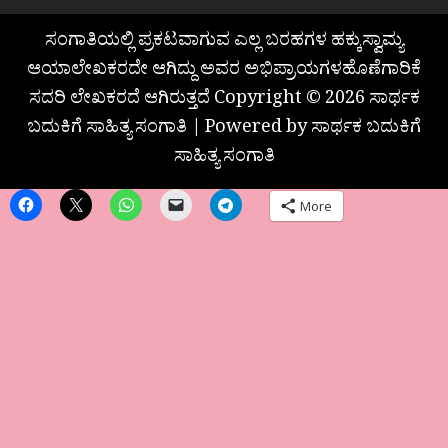
ಸಂಗಾತಿಯಲ್ಲಿ ಪ್ರಕಟವಾಗುವ ಎಲ್ಲ ಬರಹಗಳ ಹಕ್ಕುಸ್ವಾಮ್ಯ
ಆಯಾಲೇಖಕರದೇ ಆಗಿದ್ದು ಅವರ ಅಭಿಪ್ರಾಯಗಳಹೊಣೆಗಾರಿಕೆ
ಸದರಿ ಲೇಖಕರದೆ ಆಗಿರುತ್ತದೆ Copyright © 2026 ಸಾರ್ಥಕ
ಬದುಕಿಗೆ ಸಾಹಿತ್ಯ ಸಂಗಾತಿ | Powered by ಸಾರ್ಥಕ ಬದುಕಿಗೆ
ಸಾಹಿತ್ಯ ಸಂಗಾತಿ
More