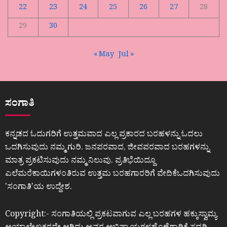
22
23
24
25
26
27
28
29
30
« May
Jul »
ಸಂಗಾತಿ
ಕನ್ನಡದ ಓದುಗರಿಗೆ ಉತ್ತಮವಾದ ಎಲ್ಲ ಪ್ರಕಾರದ ಬರಹಳನ್ನು ಓದಲು
ಒದಗಿಸುವುದು ನಮ್ಮ ಗುರಿ. ಜನಪರವಾದ, ಜೀವಪರವಾದ ಬರಹಗಳನ್ನು
ಮಾತ್ರ ಪ್ರಕಟಿಸುವುದು ನಮ್ಮ ನಿಲುವು. ಪ್ರತಿಭೆಯಿದ್ದೂ
ಎಲೆಮರೆಕಾಯಿಗಳಂತಿರುವ ಉತ್ತಮ ಬರಹಗಾರರಿಗೆ ವೇದಿಕೆಒದಗಿಸುವುದು
ʼಸಂಗಾತಿʼಯ ಉದ್ದೇಶ.
Copyright:- ಸಂಗಾತಿಯಲ್ಲಿ ಪ್ರಕಟವಾಗುವ ಎಲ್ಲ ಬರಹಗಳ ಹಕ್ಕುಸ್ವಾಮ್ಯ