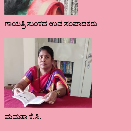
ಗಾಯತ್ರಿ ಸುಂಕದ ಉಪ ಸಂಪಾದಕರು
ಮಮತಾ ಕೆ.ಸಿ.