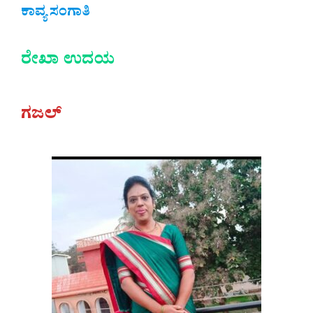
ಕಾವ್ಯ ಸಂಗಾತಿ
ರೇಖಾ ಉದಯ
ಗಜಲ್