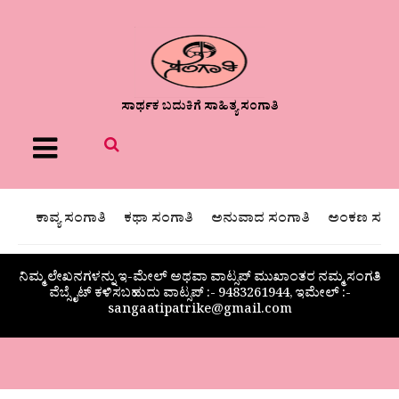
ಸಾರ್ಥಕ ಬದುಕಿಗೆ ಸಾಹಿತ್ಯ ಸಂಗಾತಿ
Menu
ಕಾವ್ಯ ಸಂಗಾತಿ
ಕಥಾ ಸಂಗಾತಿ
ಅನುವಾದ ಸಂಗಾತಿ
ಅಂಕಣ ಸಂಗಾ
ನಿಮ್ಮ ಲೇಖನಗಳನ್ನು ಇ-ಮೇಲ್ ಅಥವಾ ವಾಟ್ಸಪ್ ಮುಖಾಂತರ ನಮ್ಮ ಸಂಗತಿ
ವೆಬ್ಸೈಟ್ ಕಳಿಸಬಹುದು ವಾಟ್ಸಪ್‌ :- 9483261944, ಇಮೇಲ್ :-
sangaatipatrike@gmail.com