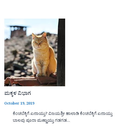
ಮಕ್ಕಳ ವಿಭಾಗ
October 19, 2019
ಕೆಂಚಬೆಕ್ಕಿಗೆ ಏನಾಯ್ತು? ವಿಜಯಶ್ರೀ ಹಾಲಾಡಿ ಕೆಂಚಬೆಕ್ಕಿಗೆ ಏನಾಯ್ತು
ಬಾಲವು ಪೂರಾ ಮಣ್ಣಾಯ್ತು ಗಡಗಡ…