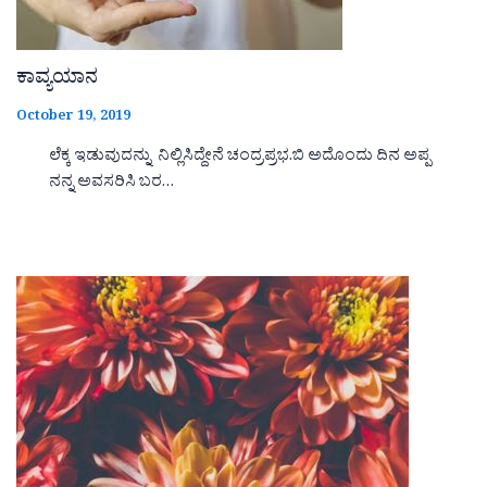
ಕಾವ್ಯಯಾನ
October 19, 2019
ಲೆಕ್ಕ ಇಡುವುದನ್ನು ನಿಲ್ಲಿಸಿದ್ದೇನೆ ಚಂದ್ರಪ್ರಭ.ಬಿ ಅದೊಂದು ದಿನ ಅಪ್ಪ
ನನ್ನ ಅವಸರಿಸಿ ಬರ…