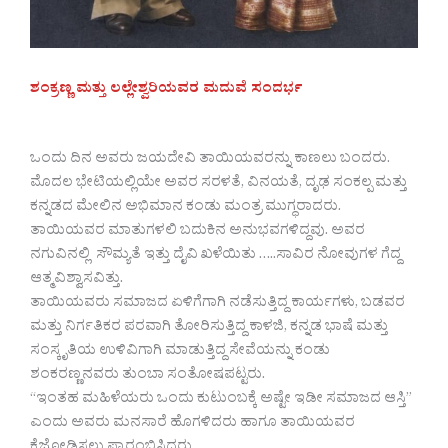
ಶಂಕ್ರಣ್ಣ ಮತ್ತು ಲಲ್ಲೇಶ್ವರಿಯವರ ಮದುವೆ ಸಂದರ್ಭ
ಒಂದು ದಿನ ಅವರು ಜಯದೇವಿ ತಾಯಿಯವರನ್ನು ಕಾಣಲು ಬಂದರು.
ಮೊದಲ ಭೇಟಿಯಲ್ಲಿಯೇ ಅವರ ಸರಳತೆ, ವಿನಯತೆ, ದೃಢ ಸಂಕಲ್ಪ ಮತ್ತು
ಕನ್ನಡದ ಮೇಲಿನ ಅಭಿಮಾನ ಕಂಡು ಮಂತ್ರ ಮುಗ್ಧರಾದರು.
ತಾಯಿಯವರ ಮಾತುಗಳಲಿ ಬದುಕಿನ ಅನುಭವಗಳಿದ್ದವು. ಅವರ
ನಗುವಿನಲ್ಲಿ ಸೌಮ್ಯತೆ ಇತ್ತು ದೈವಿ ಖಳೆಯಿತು …..ಸಾವಿರ ನೋವುಗಳ ಗೆದ್ದ
ಆತ್ಮವಿಶ್ವಾಸವಿತ್ತು.
ತಾಯಿಯವರು ಸಮಾಜದ ಏಳಿಗೆಗಾಗಿ ನಡೆಸುತ್ತಿದ್ದ ಕಾರ್ಯಗಳು, ಬಡವರ
ಮತ್ತು ನಿರ್ಗತಿಕರ ಪರವಾಗಿ ತೋರಿಸುತ್ತಿದ್ದ ಕಾಳಜಿ, ಕನ್ನಡ ಭಾಷೆ ಮತ್ತು
ಸಂಸ್ಕೃತಿಯ ಉಳಿವಿಗಾಗಿ ಮಾಡುತ್ತಿದ್ದ ಸೇವೆಯನ್ನು ಕಂಡು
ಶಂಕರಣ್ಣನವರು ತುಂಬಾ ಸಂತೋಷಪಟ್ಟರು.
“ಇಂತಹ ಮಹಿಳೆಯರು ಒಂದು ಕುಟುಂಬಕ್ಕೆ‌ ಅಷ್ಟೇ ಇಡೀ ಸಮಾಜದ ಆಸ್ತಿ”
ಎಂದು ಅವರು ಮನಸಾರೆ ಹೊಗಳಿದರು ಹಾಗೂ ತಾಯಿಯವರ