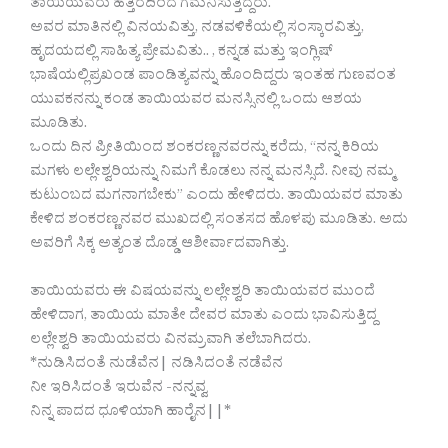
ತಾಯಿಯವರು ಹತ್ತಿರದಿಂದ ಗಮನಿಸುತ್ತಿದ್ದರು.
ಅವರ ಮಾತಿನಲ್ಲಿ ವಿನಯವಿತ್ತು, ನಡವಳಿಕೆಯಲ್ಲಿ ಸಂಸ್ಕಾರವಿತ್ತು,
ಹೃದಯದಲ್ಲಿ ಸಾಹಿತ್ಯ ಪ್ರೇಮವಿತು.. , ಕನ್ನಡ ಮತ್ತು ಇಂಗ್ಲಿಷ್
ಭಾಷೆಯಲ್ಲಿಪ್ರಖಂಡ ಪಾಂಡಿತ್ಯವನ್ನು ಹೊಂದಿದ್ದರು ಇಂತಹ ಗುಣವಂತ
ಯುವಕನನ್ನು ಕಂಡ ತಾಯಿಯವರ ಮನಸ್ಸಿನಲ್ಲಿ ಒಂದು ಆಶಯ
ಮೂಡಿತು.
ಒಂದು ದಿನ ಪ್ರೀತಿಯಿಂದ ಶಂಕರಣ್ಣನವರನ್ನು ಕರೆದು, “ನನ್ನ ಕಿರಿಯ
ಮಗಳು ಲಲ್ಲೇಶ್ವರಿಯನ್ನು ನಿಮಗೆ ಕೊಡಲು ನನ್ನ ಮನಸ್ಸಿದೆ. ನೀವು ನಮ್ಮ
ಕುಟುಂಬದ ಮಗನಾಗಬೇಕು” ಎಂದು ಹೇಳಿದರು. ತಾಯಿಯವರ ಮಾತು
ಕೇಳಿದ ಶಂಕರಣ್ಣನವರ ಮುಖದಲ್ಲಿ ಸಂತಸದ ಹೊಳಪು ಮೂಡಿತು. ಅದು
ಅವರಿಗೆ ಸಿಕ್ಕ ಅತ್ಯಂತ ದೊಡ್ಡ ಆಶೀರ್ವಾದವಾಗಿತ್ತು.
ತಾಯಿಯವರು ಈ ವಿಷಯವನ್ನು ಲಲ್ಲೇಶ್ವರಿ ತಾಯಿಯವರ ಮುಂದೆ
ಹೇಳಿದಾಗ, ತಾಯಿಯ ಮಾತೇ ದೇವರ ಮಾತು ಎಂದು ಭಾವಿಸುತ್ತಿದ್ದ
ಲಲ್ಲೇಶ್ವರಿ ತಾಯಿಯವರು ವಿನಮ್ರವಾಗಿ ತಲೆಬಾಗಿದರು.
*ನುಡಿಸಿದಂತೆ ನುಡೆವೆನ| ನಡಿಸಿದಂತೆ ನಡೆವೆನ
ನೀ ಇರಿಸಿದಂತೆ ಇರುವೆನ -ನನ್ನವ್ವ
ನಿನ್ನ ಪಾದದ ಧೂಳಿಯಾಗಿ ಹಾರೈನ||*