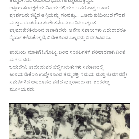
ತಮ್ಮದೇ ಸಾಧನೆಯೆಂದು ಭಾವಿಸಿ ಹೆಮ್ಮೆಪಡುತ್ತಿದ್ದರು.
ಆಸ್ತಿಯ ಸಂರಕ್ಷಣೆಯ ವಿಷಯದಲ್ಲಿಯೂ ಅವರ ಪಾತ್ರ ಅಪಾರ.
ಪೂರ್ವಜರು ಕಟ್ಟಿದ ಆಸ್ತಿಯನ್ನು ಸಂಪತ್ತು……..ಅದು ಕುಟುಂಬದ ಗೌರವ
ಮತ್ತು ಪರಂಪರೆಯ ಸಂಕೇತವೆಂದು ಭಾವಿಸಿ ಅತ್ಯಂತ
ಪ್ರಾಮಾಣಿಕತೆಯಿಂದ ಕಾಪಾಡಿದರು. ಅನೇಕ ಸವಾಲುಗಳು ಎದುರಾದರೂ
ಧೈರ್ಯ ಕಳೆದುಕೊಳ್ಳದೆ, ವಿವೇಕದಿಂದ ಎಲ್ಲವನ್ನು ನಿರ್ವಹಿಸಿದರು.
ತಾಯಿಯ ಮಾತಿಗೆ ಓಗೊಟ್ಟು, ಬಂದ ಸಂಕಟಗಳಿಗೆ ಪರಿಹಾರವಾಗಿ ನಿಂತ
ಮಗನಾದರು.
ಜಯದೇವಿ ತಾಯಿಯವರ ಹೆಜ್ಜೆ ಗುರುತುಗಳು ಸಮಾಜದಲ್ಲಿ
ಉಳಿಯಬೇಕೆಂಬ ಉದ್ದೇಶದಿಂದ ತಮ್ಮ ಶಕ್ತಿ, ಸಮಯ ಮತ್ತು ಜೀವನವನ್ನೇ
ಸಮರ್ಪಿಸಿದ ಅಪರೂಪದ ಪಡೆದ ಪುತ್ರರಾದರು ಡಾ. ಶಂಕರಣ್ಣ
ಮೂಗಿಯವರು.