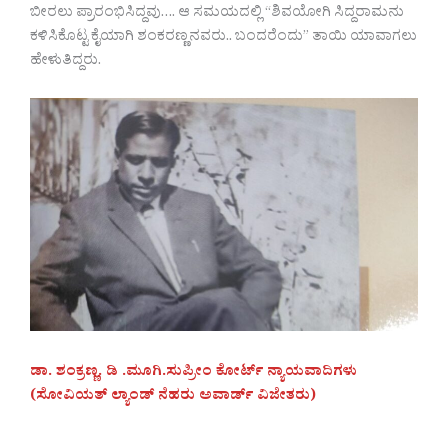
ಬೀರಲು ಪ್ರಾರಂಭಿಸಿದ್ದವು…. ಆ ಸಮಯದಲ್ಲಿ “ಶಿವಯೋಗಿ ಸಿದ್ದರಾಮನು
ಕಳಿಸಿಕೊಟ್ಟ ಕೈಯಾಗಿ ಶಂಕರಣ್ಣನವರು.. ಬಂದರೆಂದು” ತಾಯಿ ಯಾವಾಗಲು
ಹೇಳುತಿದ್ದರು.
ಡಾ. ಶಂಕ್ರಣ್ಣ. ಡಿ .ಮೂಗಿ.ಸುಪ್ರೀಂ ಕೋರ್ಟ್ ನ್ಯಾಯವಾದಿಗಳು
(ಸೋವಿಯತ್ ಲ್ಯಾಂಡ್ ನೆಹರು ಅವಾರ್ಡ್ ವಿಜೇತರು)