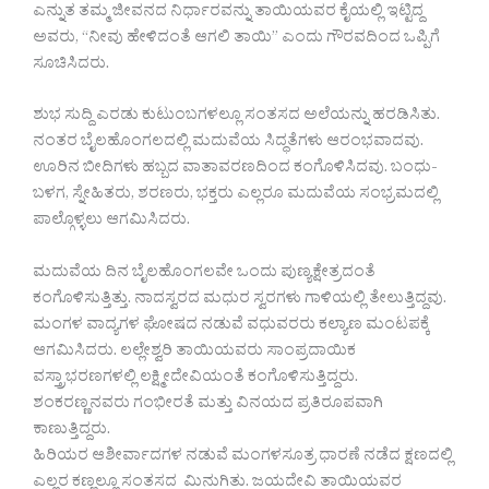
ಎನ್ನುತ ತಮ್ಮ ಜೀವನದ ನಿರ್ಧಾರವನ್ನು ತಾಯಿಯವರ ಕೈಯಲ್ಲಿ ಇಟ್ಟಿದ್ದ
ಅವರು, “ನೀವು ಹೇಳಿದಂತೆ ಆಗಲಿ ತಾಯಿ” ಎಂದು ಗೌರವದಿಂದ ಒಪ್ಪಿಗೆ
ಸೂಚಿಸಿದರು.
ಶುಭ ಸುದ್ದಿ ಎರಡು ಕುಟುಂಬಗಳಲ್ಲೂ ಸಂತಸದ ಅಲೆಯನ್ನು ಹರಡಿಸಿತು.
ನಂತರ ಬೈಲಹೊಂಗಲದಲ್ಲಿ ಮದುವೆಯ ಸಿದ್ಧತೆಗಳು ಆರಂಭವಾದವು.
ಊರಿನ ಬೀದಿಗಳು ಹಬ್ಬದ ವಾತಾವರಣದಿಂದ ಕಂಗೊಳಿಸಿದವು. ಬಂಧು-
ಬಳಗ, ಸ್ನೇಹಿತರು, ಶರಣರು, ಭಕ್ತರು ಎಲ್ಲರೂ ಮದುವೆಯ ಸಂಭ್ರಮದಲ್ಲಿ
ಪಾಲ್ಗೊಳ್ಳಲು ಆಗಮಿಸಿದರು.
ಮದುವೆಯ ದಿನ ಬೈಲಹೊಂಗಲವೇ ಒಂದು ಪುಣ್ಯಕ್ಷೇತ್ರದಂತೆ
ಕಂಗೊಳಿಸುತ್ತಿತ್ತು. ನಾದಸ್ವರದ ಮಧುರ ಸ್ವರಗಳು ಗಾಳಿಯಲ್ಲಿ ತೇಲುತ್ತಿದ್ದವು.
ಮಂಗಳ ವಾದ್ಯಗಳ ಘೋಷದ ನಡುವೆ ವಧುವರರು ಕಲ್ಯಾಣ ಮಂಟಪಕ್ಕೆ
ಆಗಮಿಸಿದರು. ಲಲ್ಲೇಶ್ವರಿ ತಾಯಿಯವರು ಸಾಂಪ್ರದಾಯಿಕ
ವಸ್ತ್ರಾಭರಣಗಳಲ್ಲಿ ಲಕ್ಷ್ಮೀದೇವಿಯಂತೆ ಕಂಗೊಳಿಸುತ್ತಿದ್ದರು.
ಶಂಕರಣ್ಣನವರು ಗಂಭೀರತೆ ಮತ್ತು ವಿನಯದ ಪ್ರತಿರೂಪವಾಗಿ
ಕಾಣುತ್ತಿದ್ದರು.
ಹಿರಿಯರ ಆಶೀರ್ವಾದಗಳ ನಡುವೆ ಮಂಗಳಸೂತ್ರ ಧಾರಣೆ ನಡೆದ ಕ್ಷಣದಲ್ಲಿ
ಎಲ್ಲರ ಕಣ್ಣಲ್ಲೂ ಸಂತಸದ ಮಿನುಗಿತು. ಜಯದೇವಿ ತಾಯಿಯವರ