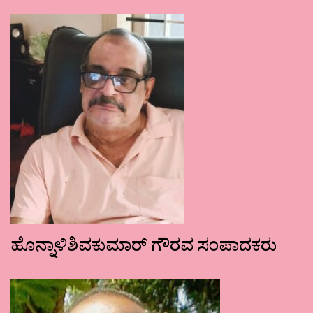
ಹೊನ್ನಾಳಿಶಿವಕುಮಾರ್ ಗೌರವ ಸಂಪಾದಕರು