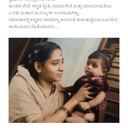
ಕೈಜೋಡಿಸಲು ಪ್ರಾರಂಭಿಸಿದರು.
ಅಂದಿನ ಭೇಟಿ ಕನ್ನಡ ಪ್ರೀತಿ, ಸಮಾಜಸೇವೆ ಮತ್ತು ಮಾನವೀಯತೆಯ
ಎರಡು ಮಹಾನ ಮನಸ್ಸುಗಳ ಸಂಗಮವಾಗಿತ್ತು.
ಗಡಿನಾಡಿನಲ್ಲಿ ಕನ್ನಡದ ದೀಪವನ್ನು ಆರದಂತೆ ಕಾಪಾಡುತ್ತಿರುವ ಜಯದೇವಿ
ತಾಯಿಯವರ ಜೊತೆಯಾದರು….