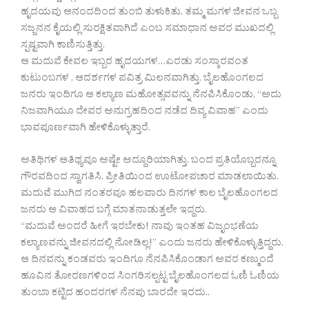
ಹೃದಯವು ಆನಂದದಿಂದ ತುಂಬಿ ತುಳುಕಿತು. ತಮ್ಮ ಮಗಳ ಜೀವನ ಒಬ್ಬ
ಸಜ್ಜನನ ಕೈಯಲ್ಲಿ ಸುರಕ್ಷಿತವಾಗಿದೆ ಎಂಬ ಸಮಾಧಾನ ಅವರ ಮುಖದಲ್ಲಿ
ಸ್ಪಷ್ಟವಾಗಿ ಕಾಣಿಸುತ್ತಿತ್ತು.
ಆ ಮದುವೆ ಕೇವಲ ಇಬ್ಬರ ಹೃದಯಗಳ…ಎರಡು ಸಂಸ್ಕಾರವಂತ
ಕುಟುಂಬಗಳ , ಆದರ್ಶಗಳ ಪವಿತ್ರ ಮಿಲನವಾಗಿತ್ತು. ಬೈಲಹೊಂಗಲದ
ಜನರು ಇಂದಿಗೂ ಆ ಕಲ್ಯಾಣ ಮಹೋತ್ಸವವನ್ನು ನೆನಪಿಸಿಕೊಂಡು, “ಅದು
ನಿಜವಾಗಿಯೂ ದೇವರ ಅನುಗ್ರಹದಿಂದ ನಡೆದ ದಿವ್ಯ ವಿವಾಹ” ಎಂದು
ಭಾವಪೂರ್ಣವಾಗಿ ಹೇಳಿಕೊಳ್ಳುತ್ತಾರೆ.
ಅತಿಥಿಗಳ ಆತಿಥ್ಯವೂ ಅಷ್ಟೇ ಅದ್ದೂರಿಯಾಗಿತ್ತು. ಬಂದ ಪ್ರತಿಯೊಬ್ಬರನ್ನೂ
ಗೌರವದಿಂದ ಸ್ವಾಗತಿಸಿ, ಪ್ರೀತಿಯಿಂದ ಊಟೋಪಚಾರ ಮಾಡಲಾಯಿತು.
ಮದುವೆ ಮುಗಿದ ನಂತರವೂ ಹಲವಾರು ದಿನಗಳ ಕಾಲ ಬೈಲಹೊಂಗಲದ
ಜನರು ಆ ವಿವಾಹದ ಬಗ್ಗೆ ಮಾತನಾಡುತ್ತಲೇ ಇದ್ದರು.
“ಮದುವೆ ಅಂದರೆ ಹೀಗೆ ಇರಬೇಕು! ನಾವು ಇಂತಹ ವಿಜೃಂಭಣೆಯ
ಕಲ್ಯಾಣವನ್ನು ಜೀವನದಲ್ಲಿ ನೋಡಿಲ್ಲ!” ಎಂದು ಜನರು ಹೇಳಿಕೊಳ್ಳುತ್ತಿದ್ದರು.
ಆ ದಿನವನ್ನು ಕಂಡವರು ಇಂದಿಗೂ ನೆನಪಿಸಿಕೊಂಡಾಗ ಅವರ ಕಣ್ಮುಂದೆ
ಹೂವಿನ ತೋರಣಗಳಿಂದ ಸಿಂಗರಿಸಲ್ಪಟ್ಟ ಬೈಲಹೊಂಗಲದ ಓಣಿ ಓಣಿಯ
ತುಂಬಾ ಕಟ್ಟಿದ ಹಂದರಗಳ ನೆನಪು ಬಾರದೇ ಇರದು..