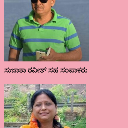
ಸುಜಾತಾ ರವೀಶ್ ಸಹ ಸಂಪಾಕರು