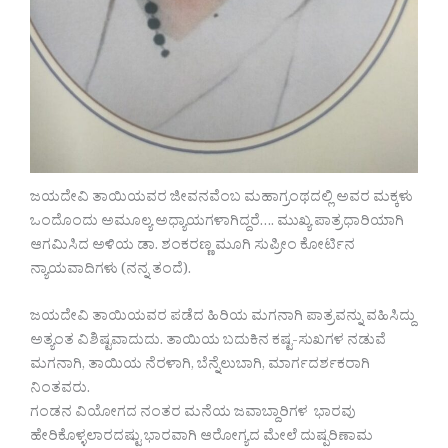
ಜಯದೇವಿ ತಾಯಿಯವರ ಜೀವನವೆಂಬ ಮಹಾಗ್ರಂಥದಲ್ಲಿ ಅವರ ಮಕ್ಕಳು
ಒಂದೊಂದು ಅಮೂಲ್ಯ ಅಧ್ಯಾಯಗಳಾಗಿದ್ದರೆ…. ಮುಖ್ಯ ಪಾತ್ರಧಾರಿಯಾಗಿ
ಆಗಮಿಸಿದ ಅಳಿಯ ಡಾ. ಶಂಕರಣ್ಣ ಮೂಗಿ ಸುಪ್ರೀಂ ಕೋರ್ಟಿನ
ನ್ಯಾಯವಾದಿಗಳು (ನನ್ನ ತಂದೆ).
ಜಯದೇವಿ ತಾಯಿಯವರ ಪಡೆದ ಹಿರಿಯ ಮಗನಾಗಿ ಪಾತ್ರವನ್ನು ವಹಿಸಿದ್ದು
ಅತ್ಯಂತ ವಿಶಿಷ್ಟವಾದುದು. ತಾಯಿಯ ಬದುಕಿನ ಕಷ್ಟ-ಸುಖಗಳ ನಡುವೆ
ಮಗನಾಗಿ, ತಾಯಿಯ ನೆರಳಾಗಿ, ಬೆನ್ನೆಲುಬಾಗಿ, ಮಾರ್ಗದರ್ಶಕರಾಗಿ
ನಿಂತವರು.
ಗಂಡನ ವಿಯೋಗದ ನಂತರ ಮನೆಯ ಜವಾಬ್ದಾರಿಗಳ ಭಾರವು
ಹೇರಿಕೊಳ್ಳಲಾರದಷ್ಟು ಭಾರವಾಗಿ ಆರೋಗ್ಯದ ಮೇಲೆ ದುಷ್ಪರಿಣಾಮ