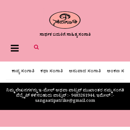
ಸಾರ್ಥಕ ಬದುಕಿಗೆ ಸಾಹಿತ್ಯ ಸಂಗಾತಿ
Menu
ಕಾವ್ಯ ಸಂಗಾತಿ
ಕಥಾ ಸಂಗಾತಿ
ಅನುವಾದ ಸಂಗಾತಿ
ಅಂಕಣ ಸಂಗಾ
ನಿಮ್ಮ ಲೇಖನಗಳನ್ನು ಇ-ಮೇಲ್ ಅಥವಾ ವಾಟ್ಸಪ್ ಮುಖಾಂತರ ನಮ್ಮ ಸಂಗತಿ
ವೆಬ್ಸೈಟ್ ಕಳಿಸಬಹುದು ವಾಟ್ಸಪ್‌ :- 9483261944, ಇಮೇಲ್ :-
sangaatipatrike@gmail.com