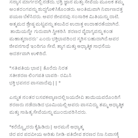
ಸನ್ಯಾಸ ಮಾರ್ಗದಲ್ಲಿ ನಡೆದು, ಭಕ್ತಿ, ಜ್ಞಾನ ಮತ್ತು ಸೇವೆಯ ಮೂಲಕ ತಮ್ಮ
ಅಂತರಂಗವನ್ನು ಶುದ್ಧಗೊಳಿಸಿಕೊಂಡರು. ಅಂತಿಮವಾಗಿ ನಿರ್ವಾಣದತ್ತ
ಪಯಣ ಬೆಳೆಸಿದರು. ಅವರ ಜೀವನವು ಸಂಸಾರಿಕ ಮಿತಿಯನ್ನು ದಾಟಿ,
ಆತ್ಮಮದ ಶ್ರೇಷ್ಠ ಮಟ್ಟವನ್ನು ತಲುಪಿದ ಉದಾತ್ತ ಉದಾಹರಣೆಯಾಗಿದೆ.
ತಾಯಿಯನ್ನೇ ಗುರುವಾಗಿ ಸ್ವೀಕರಿಸಿ ಶರಣರ ವೈರಾಗ್ಯವನ್ನು ಕಂಡ
ಮಹಾತ್ಮರಾದರು” ಎಂದು ಭಕ್ತಿಭಾವದಿಂದ ಸ್ಮರಿಸ ಬಹುದಾಗಿದೆ.ಅವರ
ಜೀವನಗಾಥೆ ಇಂದಿಗೂ ಸೇವೆ, ತ್ಯಾಗ ಮತ್ತು ಆಧ್ಯಾತ್ಮಿಕ ಸಾಧನೆಯ
ಆದರ್ಶವಾಗಿ ಉಳಿದಿದೆ.
*ಸತಿಪತಿಯ ಭಾವ| ತೊರೆದು ನಿರತ
ಸತೀಶರಣ ಲಿಂಗಪತಿ ಬಾವದಿ- ರಮಿಸಿ
ಭಕ್ತಿ ಭವನದ ವಾಸವಾದೆವು|| *
ಎನ್ನುತ ನಂತರ ಬಸವಕಲ್ಯಾಣದಲ್ಲಿ ಜಯದೇವಿ ತಾಯಿಯವರೊಂದಿಗೆ
ಶರಣರು ನಡೆದಾಡಿದ ಭೂಮಿಯಲ್ಲಿ ಅವರು ವಾಸವಿದ್ದು, ತಮ್ಮ ಆಧ್ಯಾತ್ಮಿಕ
ಮತ್ತು ಸಾಹಿತ್ಯ ಸೇವೆಯನ್ನು ಮುಂದುವರಿಸಿದರು.
*ಕರೆದ್ಧ್ಯೊದರು ಕೈಹಿಡಿದು| ಅರಮನೆ ಆಧ್ಯಾತ್ಮ
ಚಿರ ಪರ ಪದವೀಯ ಅರಿತು ನೀಡಿ-ಪತಿದೇವ ಶರಣರ ನಿಜ ನಿವಾಸಕ್ಕೆ