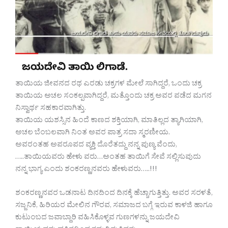
ತಾಯಿಯ ಜೀವನದ ರಥ ಎರಡು ಚಕ್ರಗಳ ಮೇಲೆ ಸಾಗಿದ್ದರೆ, ಒಂದು ಚಕ್ರ
ತಾಯಿಯ ಅಚಲ ಸಂಕಲ್ಪವಾಗಿದ್ದರೆ, ಮತ್ತೊಂದು ಚಕ್ರ ಅವರ ಪಡೆದ ಮಗನ
ನಿಸ್ವಾರ್ಥ ಸಹಕಾರವಾಗಿತ್ತು.
ತಾಯಿಯ ಯಶಸ್ಸಿನ ಹಿಂದೆ ಕಾಣದ ಶಕ್ತಿಯಾಗಿ, ಮಾತಿಲ್ಲದ ತ್ಯಾಗಿಯಾಗಿ,
ಅಚಲ ಬೆಂಬಲವಾಗಿ ನಿಂತ ಅವರ ಪಾತ್ರ ಸದಾ ಸ್ಮರಣೀಯ.
ಅವರಂತಹ ಅಪರೂಪದ ವ್ಯಕ್ತಿ ದೊರೆತದ್ದು ನನ್ನ ಪುಣ್ಯ ವೆಂದು,
…..ತಾಯಿಯವರು ಹೇಳು ವರು…ಅಂತಹ ತಾಯಿಗೆ ಸೇವೆ ಸಲ್ಲಿಸುವುದು
ನನ್ನ ಭಾಗ್ಯ ಎಂದು ಶಂಕರಣ್ಣನವರು ಹೇಳುವರು…..!!!
ಶಂಕರಣ್ಣನವರ ಒಡನಾಟ ದಿನದಿಂದ ದಿನಕ್ಕೆ ಹೆಚ್ಚಾಗುತ್ತಿತ್ತು. ಅವರ ಸರಳತೆ,
ಸಜ್ಜನಿಕೆ, ಹಿರಿಯರ ಮೇಲಿನ ಗೌರವ, ಸಮಾಜದ ಬಗ್ಗೆ ಇರುವ ಕಾಳಜಿ ಹಾಗೂ
ಕುಟುಂಬದ ಜವಾಬ್ದಾರಿ ವಹಿಸಿಕೊಳ್ಳವ ಗುಣಗಳನ್ನು ಜಯದೇವಿ