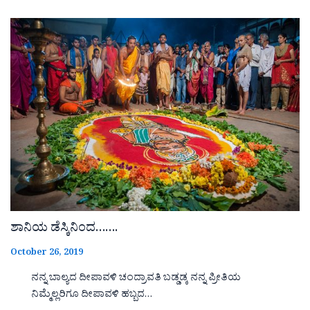
ಶಾನಿಯ ಡೆಸ್ಕಿನಿಂದ…….
October 26, 2019
ನನ್ನ ಬಾಲ್ಯದ ದೀಪಾವಳಿ ಚಂದ್ರಾವತಿ ಬಡ್ಡಡ್ಕ ನನ್ನ ಪ್ರೀತಿಯ
ನಿಮ್ಮೆಲ್ಲರಿಗೂ ದೀಪಾವಳಿ ಹಬ್ಬದ…