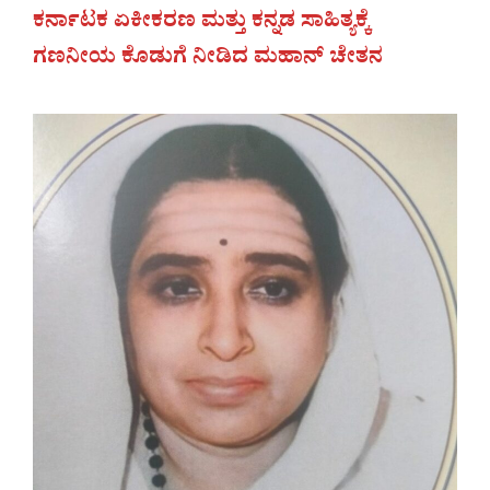
ಕರ್ನಾಟಕ ಏಕೀಕರಣ ಮತ್ತು ಕನ್ನಡ ಸಾಹಿತ್ಯಕ್ಕೆ
ಗಣನೀಯ ಕೊಡುಗೆ ನೀಡಿದ ಮಹಾನ್‌ ಚೇತನ