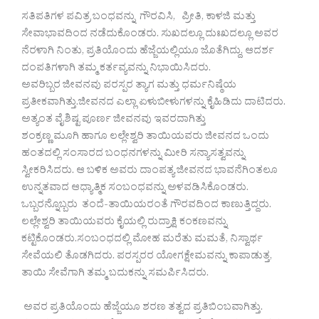
ಸತಿಪತಿಗಳ ಪವಿತ್ರ ಬಂಧವನ್ನು ಗೌರವಿಸಿ, ಪ್ರೀತಿ, ಕಾಳಜಿ ಮತ್ತು
ಸೇವಾಭಾವದಿಂದ ನಡೆದುಕೊಂಡರು. ಸುಖದಲ್ಲೂ ದುಃಖದಲ್ಲೂ ಅವರ
ನೆರಳಾಗಿ ನಿಂತು, ಪ್ರತಿಯೊಂದು ಹೆಜ್ಜೆಯಲ್ಲಿಯೂ ಜೊತೆಗಿದ್ದು, ಆದರ್ಶ
ದಂಪತಿಗಳಾಗಿ ತಮ್ಮ ಕರ್ತವ್ಯವನ್ನು ನಿಭಾಯಿಸಿದರು.
ಅವರಿಬ್ಬರ ಜೀವನವು ಪರಸ್ಪರ ತ್ಯಾಗ ಮತ್ತು ಧರ್ಮನಿಷ್ಠೆಯ
ಪ್ರತೀಕವಾಗಿತ್ತು.ಜೀವನದ ಎಲ್ಲಾ ಏಳುಬೀಳುಗಳನ್ನು ಕೈಹಿಡಿದು ದಾಟಿದರು.
ಅತ್ಯಂತ ವೈಶಿಷ್ಟ ಪೂರ್ಣ ಜೀವನವು ಇವರದಾಗಿತ್ತು
ಶಂಕ್ರಣ್ಣ ಮೂಗಿ ಹಾಗೂ ಲ‌ಲ್ಲೇಶ್ವರಿ ತಾಯಿಯವರು ಜೀವನದ ಒಂದು
ಹಂತದಲ್ಲಿ ಸಂಸಾರದ ಬಂಧನಗಳನ್ನು ಮೀರಿ ಸನ್ಯಾಸತ್ವವನ್ನು
ಸ್ವೀಕರಿಸಿದರು. ಆ ಬಳಿಕ ಅವರು ದಾಂಪತ್ಯ ಜೀವನದ ಭಾವನೆಗಿಂತಲೂ
ಉನ್ನತವಾದ ಆಧ್ಯಾತ್ಮಿಕ ಸಂಬಂಧವನ್ನು ಅಳವಡಿಸಿಕೊಂಡರು.
ಒಬ್ಬರನ್ನೊಬ್ಬರು ತಂದೆ-ತಾಯಿಯರಂತೆ ಗೌರವದಿಂದ ಕಾಣುತ್ತಿದ್ದರು.
ಲಲ್ಲೇಶ್ವರಿ ತಾಯಿಯವರು ಕೈಯಲ್ಲಿ ರುದ್ರಾಕ್ಷಿ ಕಂಕಣವನ್ನು
ಕಟ್ಟಿಕೊಂಡರು.ಸಂಬಂಧದಲ್ಲಿ ಮೋಹ ಮರೆತು ಮಮತೆ, ನಿಸ್ವಾರ್ಥ
ಸೇವೆಯಲಿ ತೊಡಗಿದರು. ಪರಸ್ಪರರ ಯೋಗಕ್ಷೇಮವನ್ನು ಕಾಪಾಡುತ್ತ,
ತಾಯಿ ಸೇವೆಗಾಗಿ ತಮ್ಮ ಬದುಕನ್ನು ಸಮರ್ಪಿಸಿದರು.
ಅವರ ಪ್ರತಿಯೊಂದು ಹೆಜ್ಜೆಯೂ ಶರಣ ತತ್ವದ ಪ್ರತಿಬಿಂಬವಾಗಿತ್ತು.