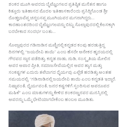
ಶಂಕರ ಮೂಗಿ ಅವರದು ಬೈಲ್ಹೊಂಗಲದ ಪ್ರತಿಷ್ಠಿತ ಮನೆತನ ಹಾಗೂ
ಕಿತ್ತೂರು ಇತಿಹಾಸದ ಮೊದಲ ಇತಿಹಾಸಕಾರೆಂದು ಪ್ರಸಿದ್ಧಿಗೊಂಡ ಶ್ರೀ
ದೊಡ್ಡಭಾವೆಪ್ಪ ಚನ್ನಬಸಪ್ಪ ಮೂಗಿಯವರ ಮಗನಾಗಿದ್ದರು…
ಕಾರಣಾಂತರದಿಂದ ಬೈಲ್ಹೊಂಗಲವನ್ನು ಬಿಟ್ಟು ಸೊಲ್ಲಾಪುರದಲ್ಲಿ ಕೆಲಸಕ್ಕಾಗಿ
ಬರಬೇಕಾದ ಸಂದರ್ಭ ಬಂತು…
ಸೊಲ್ಲಾಪುರದ ಗಡಿನಾಡಿನ ಮಣ್ಣಿನಲ್ಲಿ ಕನ್ನಡದ ಕಂಪು ಹರಡುತ್ತಿದ್ದ
ದಿನಗಳಲ್ಲಿ, “ಜಯದೇವಿ ತಾಯಿ” ಎಂಬ ಹೆಸರೇ ಅನೇಕರ ಹೃದಯದಲ್ಲಿ
ಗೌರವದ ಸ್ಥಾನ ಪಡೆದಿತ್ತು. ಕನ್ನಡ ನಾಡು, ನುಡಿ, ಸಂಸ್ಕೃತಿಯ ಮೇಲಿನ
ಅವರ ಅಪಾರ ಪ್ರೀತಿ, ಸಮಾಜಸೇವೆಯಲ್ಲಿನ ಅವರ ತ್ಯಾಗ ಮತ್ತು
ಸಂಕಷ್ಟಗಳ ಎದುರು ತಲೆಬಾಗದ ಧೈರ್ಯವು ಎಲ್ಲೆಡೆ ಹರಡಿತ್ತು.ಅಂತಹ
ಸಮಯದಲ್ಲಿ, “ಗಡಿನಾಡಿನಲ್ಲಿ ಜಯದೇವಿ ತಾಯಿ ಎಂಬ ಕನ್ನಡತಿ ಇದ್ದಾರೆ.
ನಿಷ್ಠಾವಂತೆ, ಧೈರ್ಯವಂತೆ, ಜನರ ಕಷ್ಟಗಳಿಗೆ ಸ್ಪಂದಿಸುವ ಅಪರೂಪದ
ಮಹಿಳೆ” ಎಂಬ ಮಾತುಗಳನ್ನು ಕೇಳಿದ ಶಂಕರಣ್ಣನವರ ಮನಸ್ಸಿನಲ್ಲಿ
ಅವರನ್ನು ಒಮ್ಮೆ ಭೇಟಿಯಾಗಬೇಕೆಂಬ ಹಂಬಲ ಮೂಡಿತು.