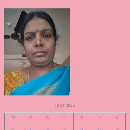
June 2026
M
T
W
T
F
S
S