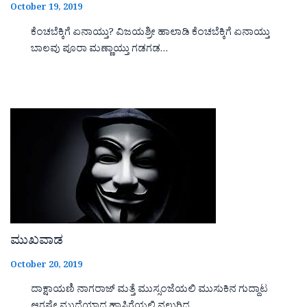
October 19, 2019
ಕೆಂಚಬೆಕ್ಕಿಗೆ ಏನಾಯ್ತು? ವಿಜಯಶ್ರೀ ಹಾಲಾಡಿ ಕೆಂಚಬೆಕ್ಕಿಗೆ ಏನಾಯ್ತು
ಬಾಲವು ಪೂರಾ ಮಣ್ಣಾಯ್ತು ಗಡಗಡ…
ಮುಖವಾಡ
October 20, 2019
ದಾಕ್ಷಾಯಣಿ ನಾಗರಾಜ್ ಮತ್ತೆ ಮುಸ್ಸಂಜೆಯಲಿ ಮುಸುಕಿನ ಗುದ್ದಾಟ