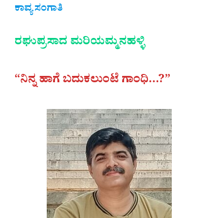
ಕಾವ್ಯ ಸಂಗಾತಿ
ರಘುಪ್ರಸಾದ ಮರಿಯಮ್ಮನಹಳ್ಳಿ
“ನಿನ್ನ ಹಾಗೆ ಬದುಕಲುಂಟೆ ಗಾಂಧಿ…?”