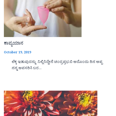
ಕಾವ್ಯಯಾನ
October 19, 2019
ಲೆಕ್ಕ ಇಡುವುದನ್ನು ನಿಲ್ಲಿಸಿದ್ದೇನೆ ಚಂದ್ರಪ್ರಭ.ಬಿ ಅದೊಂದು ದಿನ ಅಪ್ಪ
ನನ್ನ ಅವಸರಿಸಿ ಬರ…