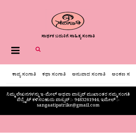
ಸಾರ್ಥಕ ಬದುಕಿಗೆ ಸಾಹಿತ್ಯ ಸಂಗಾತಿ
Menu
ಕಾವ್ಯ ಸಂಗಾತಿ
ಕಥಾ ಸಂಗಾತಿ
ಅನುವಾದ ಸಂಗಾತಿ
ಅಂಕಣ ಸಂಗಾ
ನಿಮ್ಮ ಲೇಖನಗಳನ್ನು ಇ-ಮೇಲ್ ಅಥವಾ ವಾಟ್ಸಪ್ ಮುಖಾಂತರ ನಮ್ಮ ಸಂಗತಿ
ವೆಬ್ಸೈಟ್ ಕಳಿಸಬಹುದು ವಾಟ್ಸಪ್‌ :- 9483261944, ಇಮೇಲ್ :-
sangaatipatrike@gmail.com