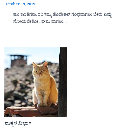
October 19, 2019
ಹೂ ಕವಿತೆಗಳು. ರಂಗಮ್ಮ ಹೊದೇಕಲ್ ಗಂಧವಾಗಲು ಬೇರು ಎಷ್ಟು
ನೋಯಬೇಕೋ.. ಘಮ ವಾಗಲು…
ಮಕ್ಕಳ ವಿಭಾಗ