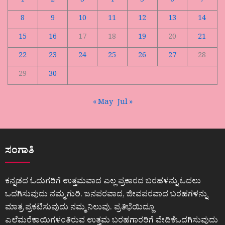
1
2
3
4
5
6
7
8
9
10
11
12
13
14
15
16
17
18
19
20
21
22
23
24
25
26
27
28
29
30
« May
Jul »
ಸಂಗಾತಿ
ಕನ್ನಡದ ಓದುಗರಿಗೆ ಉತ್ತಮವಾದ ಎಲ್ಲ ಪ್ರಕಾರದ ಬರಹಳನ್ನು ಓದಲು
ಒದಗಿಸುವುದು ನಮ್ಮ ಗುರಿ. ಜನಪರವಾದ, ಜೀವಪರವಾದ ಬರಹಗಳನ್ನು
ಮಾತ್ರ ಪ್ರಕಟಿಸುವುದು ನಮ್ಮ ನಿಲುವು. ಪ್ರತಿಭೆಯಿದ್ದೂ
ಎಲೆಮರೆಕಾಯಿಗಳಂತಿರುವ ಉತ್ತಮ ಬರಹಗಾರರಿಗೆ ವೇದಿಕೆಒದಗಿಸುವುದು