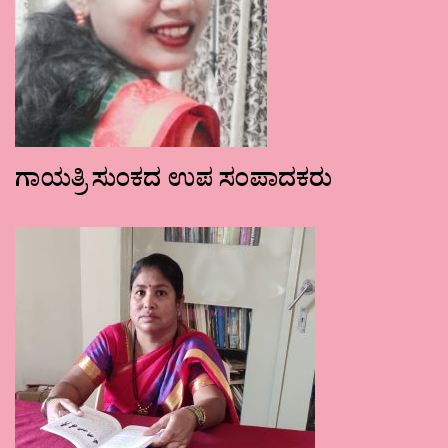
ಗಾಯತ್ರಿ ಸುಂಕದ ಉಪ ಸಂಪಾದಕರು