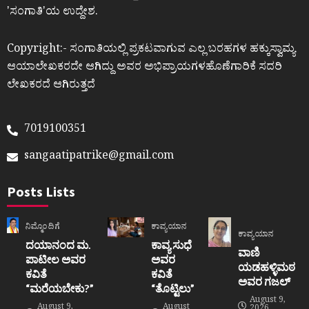
ʼಸಂಗಾತಿʼಯ ಉದ್ದೇಶ.
Copyright:- ಸಂಗಾತಿಯಲ್ಲಿ ಪ್ರಕಟವಾಗುವ ಎಲ್ಲ ಬರಹಗಳ ಹಕ್ಕುಸ್ವಾಮ್ಯ
ಆಯಾಲೇಖಕರದೇ ಆಗಿದ್ದು ಅವರ ಅಭಿಪ್ರಾಯಗಳಹೊಣೆಗಾರಿಕೆ ಸದರಿ
ಲೇಖಕರದೆ ಆಗಿರುತ್ತದೆ
7019100351
sangaatipatrike@gmail.com
Posts Lists
ನಿಮ್ಮೊಂದಿಗೆ
ಕಾವ್ಯಯಾನ
ಕಾವ್ಯಯಾನ
ದಯಾನಂದ ಮ.
ಕಾವ್ಯ ಸುಧೆ
ವಾಣಿ
ಪಾಟೀಲ ಅವರ
ಅವರ
ಯಡಹಳ್ಳಿಮಠ
ಕವಿತೆ
ಕವಿತೆ
ಅವರ ಗಜಲ್
“ಮರೆಯಬೇಕು?”
“ತೊಟ್ಟಿಲು”
August 9,
August 9,
August