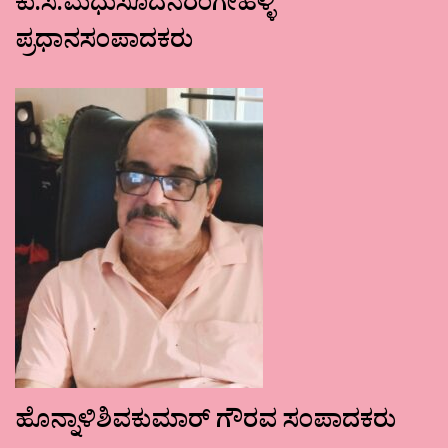
ಕು.ಸ.ಮಧುಸೂದನರಂಗೇಹಳ್ಳಿ
ಪ್ರಧಾನಸಂಪಾದಕರು
ಹೊನ್ನಾಳಿಶಿವಕುಮಾರ್ ಗೌರವ ಸಂಪಾದಕರು