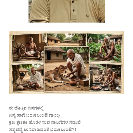
ಈ ಹೊತ್ತಿನ ದಿನಗಳಲ್ಲಿ
ನಿನ್ನ ಹಾಗೆ ಬದುಕಲುಂಟೆ ಗಾಂಧಿ
ಕ್ಷಣ ಕ್ಷಣಕೂ ಹೊರಳಿಸುವ ನಾಲಗೆಗಳ ನಡುವೆ
ಸತ್ಯವನ್ನೆ ಉಸಿರಾಡಿದಂತೆ ಬದುಕಲುಂಟೆ?!