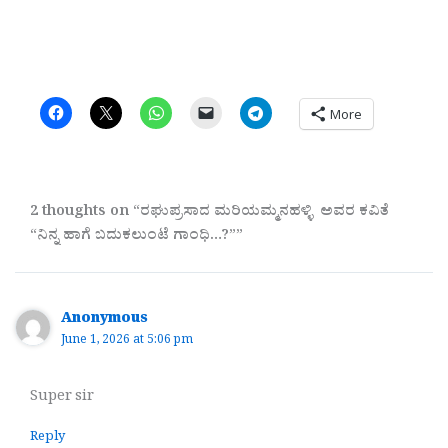
More
2 thoughts on “ರಘುಪ್ರಸಾದ ಮರಿಯಮ್ಮನಹಳ್ಳಿ ಅವರ ಕವಿತೆ
“ನಿನ್ನ ಹಾಗೆ ಬದುಕಲುಂಟೆ ಗಾಂಧಿ…?””
Anonymous
June 1, 2026 at 5:06 pm
Super sir
Reply