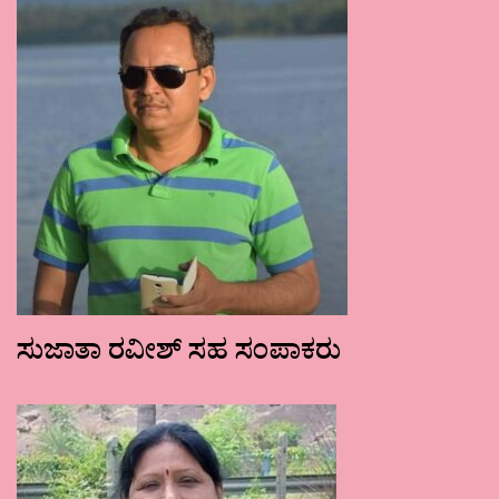
ಸುಜಾತಾ ರವೀಶ್ ಸಹ ಸಂಪಾಕರು