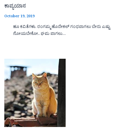
ಕಾವ್ಯಯಾನ
October 19, 2019
ಹೂ ಕವಿತೆಗಳು. ರಂಗಮ್ಮ ಹೊದೇಕಲ್ ಗಂಧವಾಗಲು ಬೇರು ಎಷ್ಟು
ನೋಯಬೇಕೋ.. ಘಮ ವಾಗಲು…