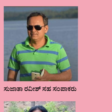
ಸುಜಾತಾ ರವೀಶ್ ಸಹ ಸಂಪಾಕರು