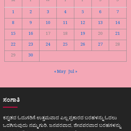
M
T
W
T
F
S
S
1
2
3
4
5
6
7
8
9
10
11
12
13
14
15
16
17
18
19
20
21
22
23
24
25
26
27
28
29
30
« May
Jul »
ಸಂಗಾತಿ
ಕನ್ನಡದ ಓದುಗರಿಗೆ ಉತ್ತಮವಾದ ಎಲ್ಲ ಪ್ರಕಾರದ ಬರಹಳನ್ನು ಓದಲು
ಒದಗಿಸುವುದು ನಮ್ಮ ಗುರಿ. ಜನಪರವಾದ, ಜೀವಪರವಾದ ಬರಹಗಳನ್ನು