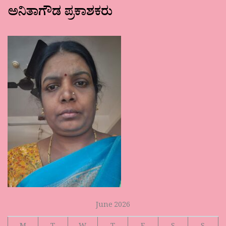
ಅನಿತಾಗೌಡ ಪ್ರಕಾಶಕರು
June 2026