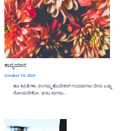
ಕಾವ್ಯಯಾನ
October 19, 2019
ಹೂ ಕವಿತೆಗಳು. ರಂಗಮ್ಮ ಹೊದೇಕಲ್ ಗಂಧವಾಗಲು ಬೇರು ಎಷ್ಟು
ನೋಯಬೇಕೋ.. ಘಮ ವಾಗಲು…