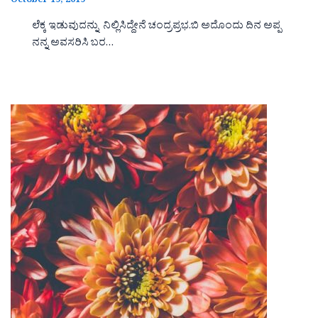
October 19, 2019
ಲೆಕ್ಕ ಇಡುವುದನ್ನು ನಿಲ್ಲಿಸಿದ್ದೇನೆ ಚಂದ್ರಪ್ರಭ.ಬಿ ಅದೊಂದು ದಿನ ಅಪ್ಪ
ನನ್ನ ಅವಸರಿಸಿ ಬರ…