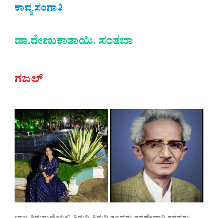
ಕಾವ್ಯ ಸಂಗಾತಿ
ಡಾ.ರೇಣುಕಾತಾಯಿ. ಸಂತಬಾ
ಗಜಲ್