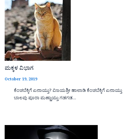
ಮಕ್ಕಳ ವಿಭಾಗ
October 19, 2019
ಕೆಂಚಬೆಕ್ಕಿಗೆ ಏನಾಯ್ತು? ವಿಜಯಶ್ರೀ ಹಾಲಾಡಿ ಕೆಂಚಬೆಕ್ಕಿಗೆ ಏನಾಯ್ತು
ಬಾಲವು ಪೂರಾ ಮಣ್ಣಾಯ್ತು ಗಡಗಡ…