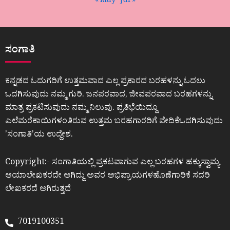
« May
Jul »
ಸಂಗಾತಿ
ಕನ್ನಡದ ಓದುಗರಿಗೆ ಉತ್ತಮವಾದ ಎಲ್ಲ ಪ್ರಕಾರದ ಬರಹಳನ್ನು ಓದಲು
ಒದಗಿಸುವುದು ನಮ್ಮ ಗುರಿ. ಜನಪರವಾದ, ಜೀವಪರವಾದ ಬರಹಗಳನ್ನು
ಮಾತ್ರ ಪ್ರಕಟಿಸುವುದು ನಮ್ಮ ನಿಲುವು. ಪ್ರತಿಭೆಯಿದ್ದೂ
ಎಲೆಮರೆಕಾಯಿಗಳಂತಿರುವ ಉತ್ತಮ ಬರಹಗಾರರಿಗೆ ವೇದಿಕೆಒದಗಿಸುವುದು
ʼಸಂಗಾತಿʼಯ ಉದ್ದೇಶ.
Copyright:- ಸಂಗಾತಿಯಲ್ಲಿ ಪ್ರಕಟವಾಗುವ ಎಲ್ಲ ಬರಹಗಳ ಹಕ್ಕುಸ್ವಾಮ್ಯ
ಆಯಾಲೇಖಕರದೇ ಆಗಿದ್ದು ಅವರ ಅಭಿಪ್ರಾಯಗಳಹೊಣೆಗಾರಿಕೆ ಸದರಿ
ಲೇಖಕರದೆ ಆಗಿರುತ್ತದೆ
7019100351