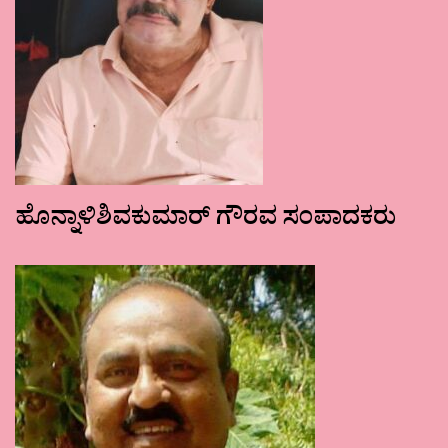
ಹೊನ್ನಾಳಿಶಿವಕುಮಾರ್ ಗೌರವ ಸಂಪಾದಕರು