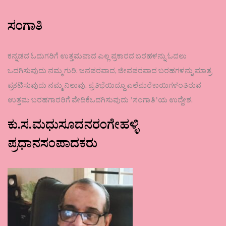
ಸಂಗಾತಿ
ಕನ್ನಡದ ಓದುಗರಿಗೆ ಉತ್ತಮವಾದ ಎಲ್ಲ ಪ್ರಕಾರದ ಬರಹಳನ್ನು ಓದಲು
ಒದಗಿಸುವುದು ನಮ್ಮ ಗುರಿ. ಜನಪರವಾದ, ಜೀವಪರವಾದ ಬರಹಗಳನ್ನು ಮಾತ್ರ
ಪ್ರಕಟಿಸುವುದು ನಮ್ಮ ನಿಲುವು. ಪ್ರತಿಭೆಯಿದ್ದೂ ಎಲೆಮರೆಕಾಯಿಗಳಂತಿರುವ
ಉತ್ತಮ ಬರಹಗಾರರಿಗೆ ವೇದಿಕೆಒದಗಿಸುವುದು ʼಸಂಗಾತಿʼಯ ಉದ್ದೇಶ.
ಕು.ಸ.ಮಧುಸೂದನರಂಗೇಹಳ್ಳಿ
ಪ್ರಧಾನಸಂಪಾದಕರು