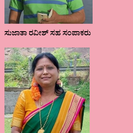
ಸುಜಾತಾ ರವೀಶ್ ಸಹ ಸಂಪಾಕರು