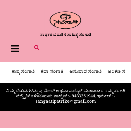
ಸಾರ್ಥಕ ಬದುಕಿಗೆ ಸಾಹಿತ್ಯ ಸಂಗಾತಿ
Menu
ಕಾವ್ಯ ಸಂಗಾತಿ
ಕಥಾ ಸಂಗಾತಿ
ಅನುವಾದ ಸಂಗಾತಿ
ಅಂಕಣ ಸಂಗಾ
ನಿಮ್ಮ ಲೇಖನಗಳನ್ನು ಇ-ಮೇಲ್ ಅಥವಾ ವಾಟ್ಸಪ್ ಮುಖಾಂತರ ನಮ್ಮ ಸಂಗತಿ
ವೆಬ್ಸೈಟ್ ಕಳಿಸಬಹುದು ವಾಟ್ಸಪ್‌ :- 9483261944, ಇಮೇಲ್ :-
sangaatipatrike@gmail.com