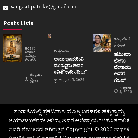
sangaatipatrike@gmail.com
Posts Lists
ಕಾವ್ಯಯಾನ
ಗಝಲ್
ಅಂಕಣ
ಕಾವ್ಯಯಾನ
ಸಂಗಾತಿ
ಹಮೀದಾ
ಸಾವಿಲ್ಲದ
ಅಮು ಭಾವಜೀವಿ
ಶರಣರು
ಬೇಗಂ
ಮುಸ್ಟೂರು ಅವರ
ದೇಸಾಯಿ
ಕವಿತೆ”ಕಾಡಿಸದಿರು”
ಅವರ
August
6,
ಗಜಲ್
August 5, 2026
2026
August
5, 2026
ಸಂಗಾತಿಯಲ್ಲಿ ಪ್ರಕಟವಾಗುವ ಎಲ್ಲ ಬರಹಗಳ ಹಕ್ಕುಸ್ವಾಮ್ಯ
ಆಯಾಲೇಖಕರದೇ ಆಗಿದ್ದು ಅವರ ಅಭಿಪ್ರಾಯಗಳಹೊಣೆಗಾರಿಕೆ
ಸದರಿ ಲೇಖಕರದೆ ಆಗಿರುತ್ತದೆ Copyright © 2026 ಸಾರ್ಥಕ