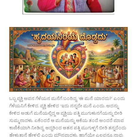
ಒಬ್ಬ ವ್ಯಕ್ತಿ ಅವನ ಗೆಳೆಯನ ಮನೆಗೆ ಬಂದಿದ್ದ. ‘ಈ ಮನೆ ಯಾರದು?’ ಎಂದು
ಗೆಳೆಯನಿಗೆ ಕೇಳಿದ. ವ್ಯಕ್ತಿ ಹೇಳಿದ ‘ಇದು ನನ್ನದೇ ಮನೆ ಎಂದು. ಅದನ್ನು
ಕೇಳಿದ ಅಡುಗೆ ಮನೆಯಲ್ಲಿದ್ದ ಆ ವ್ಯಕ್ತಿಯ ಪತ್ನಿ ಮುಗುಳುನಗೆಯನ್ನು ಬೀರಿ
ಸುಮ್ಮನಾದಳು. ಏಕೆಂದರೆ ಆ ಮನೆಯನ್ನು ಆಕೆಯ ತಂದೆ ಅಂದರೆ ಮಾವ
ಕಾಣಿಕೆಯಾಗಿ ನೀಡಿದ್ದ. ಆದ್ದರಿಂದ ಆತನ ಪತ್ನಿ ಮುಗುಳ್ನಗೆ ಬೀರಿ ತನ್ನದೆಂದು
ಹೇಳುತ್ತಾನೆ ಹೇಳಲಿ ಎಂದು ಮೌನವಾದಳು. ಹಾಗೆಯೇ ಎಲ್ಲವನ್ನೂ ನಾವು