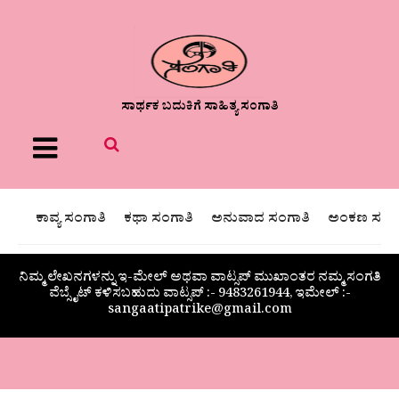
ಸಾರ್ಥಕ ಬದುಕಿಗೆ ಸಾಹಿತ್ಯ ಸಂಗಾತಿ
Menu
ಕಾವ್ಯ ಸಂಗಾತಿ
ಕಥಾ ಸಂಗಾತಿ
ಅನುವಾದ ಸಂಗಾತಿ
ಅಂಕಣ ಸಂಗಾ
ನಿಮ್ಮ ಲೇಖನಗಳನ್ನು ಇ-ಮೇಲ್ ಅಥವಾ ವಾಟ್ಸಪ್ ಮುಖಾಂತರ ನಮ್ಮ ಸಂಗತಿ
ವೆಬ್ಸೈಟ್ ಕಳಿಸಬಹುದು ವಾಟ್ಸಪ್‌ :- 9483261944, ಇಮೇಲ್ :-
sangaatipatrike@gmail.com