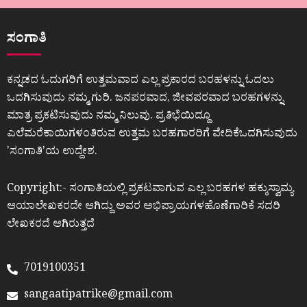
ಸಂಗಾತಿ
ಕನ್ನಡದ ಓದುಗರಿಗೆ ಉತ್ತಮವಾದ ಎಲ್ಲ ಪ್ರಕಾರದ ಬರಹಳನ್ನು ಓದಲು
ಒದಗಿಸುವುದು ನಮ್ಮ ಗುರಿ. ಜನಪರವಾದ, ಜೀವಪರವಾದ ಬರಹಗಳನ್ನು
ಮಾತ್ರ ಪ್ರಕಟಿಸುವುದು ನಮ್ಮ ನಿಲುವು. ಪ್ರತಿಭೆಯಿದ್ದೂ
ಎಲೆಮರೆಕಾಯಿಗಳಂತಿರುವ ಉತ್ತಮ ಬರಹಗಾರರಿಗೆ ವೇದಿಕೆಒದಗಿಸುವುದು
ʼಸಂಗಾತಿʼಯ ಉದ್ದೇಶ.
Copyright:- ಸಂಗಾತಿಯಲ್ಲಿ ಪ್ರಕಟವಾಗುವ ಎಲ್ಲ ಬರಹಗಳ ಹಕ್ಕುಸ್ವಾಮ್ಯ
ಆಯಾಲೇಖಕರದೇ ಆಗಿದ್ದು ಅವರ ಅಭಿಪ್ರಾಯಗಳಹೊಣೆಗಾರಿಕೆ ಸದರಿ
ಲೇಖಕರದೆ ಆಗಿರುತ್ತದೆ
7019100351
sangaatipatrike@gmail.com