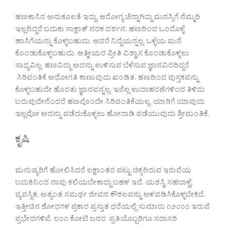
ಹಣಕಾಸಿನ ಅನುಕೂಲತೆ ಇದ್ದು, ಆರೋಗ್ಯ ಚೆನ್ನಾಗಿದ್ದು ಮನಸ್ಸಿಗೆ ನೆಮ್ಮದಿ
ಇಲ್ಲದಿದ್ದರೆ ಬದುಕು ಸಾಕ್ಷಾತ್ ನರಕ ದರ್ಶನ. ಹಣದಿಂದ ಒಂದೊಳ್ಳೆ
ಹಾಸಿಗೆಯನ್ನು ಕೊಳ್ಳಬಹುದು. ಆದರೆ ನಿದ್ದೆಯನ್ನಲ್ಲ. ಒಳ್ಳೆಯ ಮನೆ
ಕೊಂಡುಕೊಳ್ಳಬಹುದು. ಆತ್ಮೀಯರ ಪ್ರೀತಿ ವಿಶ್ವಾಸ ಕೊಂಡುಕೊಳ್ಳಲು
ಸಾಧ್ಯವಿಲ್ಲ. ಹಣವಿದ್ದು ಅದನ್ನು ಉಳಿಸುವ ಬೆಳೆಸುವ ಜ್ಞಾನವಿರದಿದ್ದರೆ
ಸಿರಿವಂತಿಕೆ ಅಧೋಗತಿ ಕಾಣುವುದು ಖಂಡಿತ. ಹಣದಿಂದ ಪುಸ್ತಕವನ್ನು
ಕೊಳ್ಳಬಹುದೇ ಹೊರತು ಜ್ಞಾನವನ್ನಲ್ಲ. ಇವೆಲ್ಲ ಉದಾಹರಣೆಗಳಿಂದ ತಿಳಿದು
ಬರುವುದೇನೆಂದರೆ ಹಣವೊಂದೇ ಸಿರಿವಂತಿಕೆಯಲ್ಲ. ಯಾರಿಗೆ ಯಾವುದು
ಇಲ್ಲವೋ ಅದನ್ನು ಪಡೆದುಕೊಳ್ಳಲು ಹೋರಾಡಿ ಪಡೆಯುವುದು ಶ್ರೀಮಂತಿಕೆ.
ಕೃಷಿ
ಮನುಷ್ಯರಿಗೆ ಹೋಲಿಸಿದರೆ ಲಕ್ಷಾಂತರ ಪಟ್ಟು ಚಿಕ್ಕದಿರುವ ಇರುವೆಯ
ಬದುಕಿನಿಂದ ನಾವು ಕಲಿಯಬೇಕಾದ್ದು ಬಹಳ ಇದೆ. ಯಶಸ್ವಿ ಸಹಬಾಳ್ವೆ,
ವ್ಯವಸ್ಥಿತ, ಅತ್ಯಂತ ಸಮರ್ಥ ಜೀವನ ಕೌಶಲವನ್ನು ಅಳವಡಿಸಿಕೊಳ್ಳಬೇಕಿದೆ.
ಇತ್ತೀಚಿನ ಶೋಧಗಳ ಪ್ರಕಾರ ಪ್ರಸ್ತುತ ಧರೆಯಲ್ಲಿ ಸುಮಾರು ೧೨೦೦೦ ಇರುವೆ
ಪ್ರಭೇದಗಳಿವೆ. ೮೦೧ ಕೋಟಿ ಜನರ ಪ್ರತಿಯೊಬ್ಬರಿಗೂ ಸರಾಸರಿ