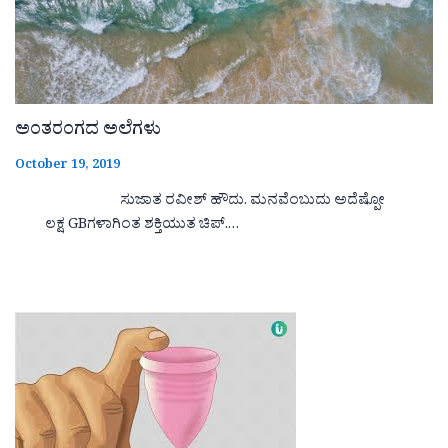
ಅಂತರಂಗದ ಅಲೆಗಳು
October 19, 2019
ಸುಜಾತ ರವೀಶ್ ಹೌದು. ಮನವೆಂಬುದು ಅದೆಷ್ಪೋ
ಲಕ್ಷ GBಗಳಾಗಿಂತ ಶಕ್ತಿಯುತ ಚಿಪ್.…