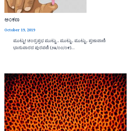
ಅಂಕಣ
October 19, 2019
ಮುಟ್ಟು! ಚಂದ್ರಪ್ರಭ ಮುಟ್ಟು .. ಮುಟ್ಟು.. ಮುಟ್ಟು.. ಪ್ರಜಾವಾಣಿ
ಭಾನುವಾರದ ಪುರವಣಿ (೨೩/೧೦/೧೯)…