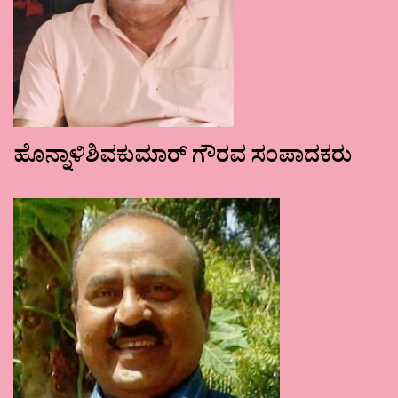
ಹೊನ್ನಾಳಿಶಿವಕುಮಾರ್ ಗೌರವ ಸಂಪಾದಕರು