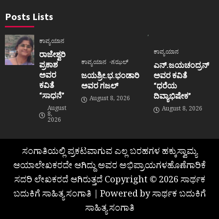
Posts Lists
ಕಾವ್ಯಯಾನ
ಕಾವ್ಯಯಾನ
ರಾಜೇಶ್ವರಿ
ಕಾವ್ಯಯಾನ
ಗಝಲ್
ಪ್ರಕಾಶ
ಎನ್.ಜಯಚಂದ್ರನ್
ಅವರ
ಜಯಶ್ರೀ.ಭ.ಭಂಡಾರಿ
ಅವರ ಕವಿತೆ
ಕವಿತೆ
ಅವರ ಗಜಲ್
“ಧರೆಯ
“ಸಾಧನೆ”
ದಿವ್ಯಾಭಿಷೇಕ”
August 8, 2026
August
August 8, 2026
8,
2026
ಸಂಗಾತಿಯಲ್ಲಿ ಪ್ರಕಟವಾಗುವ ಎಲ್ಲ ಬರಹಗಳ ಹಕ್ಕುಸ್ವಾಮ್ಯ
ಆಯಾಲೇಖಕರದೇ ಆಗಿದ್ದು ಅವರ ಅಭಿಪ್ರಾಯಗಳಹೊಣೆಗಾರಿಕೆ
ಸದರಿ ಲೇಖಕರದೆ ಆಗಿರುತ್ತದೆ Copyright © 2026 ಸಾರ್ಥಕ
ಬದುಕಿಗೆ ಸಾಹಿತ್ಯ ಸಂಗಾತಿ | Powered by ಸಾರ್ಥಕ ಬದುಕಿಗೆ
ಸಾಹಿತ್ಯ ಸಂಗಾತಿ