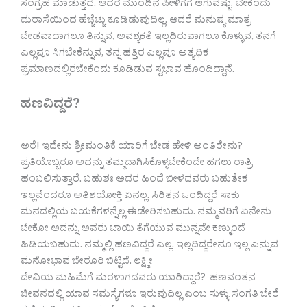
ಸಂಗ್ರಹ ಮಾಡುತ್ತದೆ. ಆದರೆ ಮುಂದಿನ ಪೀಳಿಗೆಗೆ ಆಗುವಷ್ಟು ಬೇಕೆಂದು
ದುರಾಸೆಯಿಂದ ಹೆಚ್ಚೆಚ್ಚು ಕೂಡಿಡುವುದಿಲ್ಲ. ಆದರೆ ಮನುಷ್ಯ ಮಾತ್ರ
ಬೇಡವಾದಾಗಲೂ ತಿನ್ನುವ, ಅವಶ್ಯಕತೆ ಇಲ್ಲದಿರುವಾಗಲೂ ಕೊಳ್ಳುವ, ತನಗೆ
ಎಲ್ಲವೂ ಸಿಗಬೇಕೆನ್ನುವ, ತನ್ನ ಹತ್ತಿರ ಎಲ್ಲವೂ ಅತ್ಯಧಿಕ
ಪ್ರಮಾಣದಲ್ಲಿರಬೇಕೆಂದು ಕೂಡಿಡುವ ಸ್ವಭಾವ ಹೊಂದಿದ್ದಾನೆ.
ಹಣವಿದ್ದರೆ?
ಅರೆ! ಇದೇನು ಶ್ರೀಮಂತಿಕೆ ಯಾರಿಗೆ ಬೇಡ ಹೇಳಿ ಅಂತಿರೇನು?
ಪ್ರತಿಯೊಬ್ಬರೂ ಅದನ್ನು ತಮ್ಮದಾಗಿಸಿಕೊಳ್ಳಬೇಕೆಂದೇ ಹಗಲು ರಾತ್ರಿ
ಹಂಬಲಿಸುತ್ತಾರೆ. ಬಹುಶಃ ಅದರ ಹಿಂದೆ ಬೀಳದವರು ಬಹುತೇಕ
ಇಲ್ಲವೆಂದರೂ ಅತಿಶಯೋಕ್ತಿ ಏನಲ್ಲ. ಸಿರಿತನ ಒಂದಿದ್ದರೆ ಸಾಕು
ಮನದಲ್ಲಿಯ ಬಯಕೆಗಳನ್ನೆಲ್ಲ ಈಡೇರಿಸಬಹುದು. ನಮ್ಮವರಿಗೆ ಏನೇನು
ಬೇಕೋ ಅದನ್ನು ಅವರು ಬಾಯಿ ತೆಗೆಯುವ ಮುನ್ನವೇ ಕಣ್ಮುಂದೆ
ಹಿಡಿಯಬಹುದು. ನಮ್ಮಲ್ಲಿ ಹಣವಿದ್ದರೆ ಎಲ್ಲ. ಇಲ್ಲದಿದ್ದರೇನೂ ಇಲ್ಲ ಎನ್ನುವ
ಮನೋಭಾವ ಬೇರೂರಿ ಬಿಟ್ಟಿದೆ. ಲಕ್ಷ್ಮೀ
ದೇವಿಯ ಮಹಿಮೆಗೆ ಮರಳಾಗದವರು ಯಾರಿದ್ದಾರೆ? ಹಣವಂತನ
ಜೀವನದಲ್ಲಿ ಯಾವ ಸಮಸ್ಯೆಗಳೂ ಇರುವುದಿಲ್ಲ ಎಂಬ ಸುಳ್ಳು ಸಂಗತಿ ಬೇರೆ