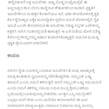
ಹನ್ನೆರಡುವರೆ ಲಕ್ಷ ಇರುವೆಗಳು. ಇಷ್ಟು ದೊಡ್ಡ ಸಂಖ್ಯೆಯಲ್ಲಿವೆ. ಈ
ಅಲ್ಪಗಾತ್ರದ ಜೀವಿ ಬೆರಗು ಹುಟ್ಟಿಸುವ ಕೌತುಕಗಳಿಂದ ಕೂಡಿದೆ. ಪ್ರಕೃತಿಗೆ
ಇರುವೆಗಳಿಂದ ಮಹತ್ತರ ಕೊಡುಗೆಯೂ ಇದೆ. ಇಡೀ ಜೀವಲೋಕದಲ್ಲಿ ಕೃಷಿ
ಕೆಲಸ ಕೈಗೊಳ್ಳುವ ಏಕೈಕ ಮನುಷ್ಯೇತರ ಪ್ರಭೇದ ಇರುವೆ ಲೋಕದಲ್ಲಿದೆ. ರೈತ
ಇರುವೆ ಎಂದೇ ಹೆಸರಾಗಿರುವ ಈ ಇರುವೆಗಳು ನಿಧಿಷ್ಟ ಸಸ್ಯಗಳ ಎಲೆಗಳನ್ನು
ಕತ್ತರಿಸಿ ಸಾಗಿಸಿ ಗೂಡಿನಲ್ಲಿ ರಾಶಿ ಹಾಕುತ್ತವೆ. ಆ ಎಲೆ ರಾಶಿಯ ಮೇಲೆ ವಿಶಿಷ್ಟ
ಶಿಲೀಂದ್ರಗಳನ್ನು ಬಿಟ್ಟು ಆಹಾರ ತಯಾರಿಸಿಕೊಳ್ಳುತ್ತವೆ. ಆಧುನಿಕ ಮನುಷ್ಯ
ಪ್ರಕೃತಿ ಪ್ರೇಮಿಯಾಗಿ ಬಾಳಬೇಕಿದೆ.
ಕಾರಣ
ಪರಿಸರ ಸ್ನೇಹಿ ಬದುಕನ್ನು ಬದುಕುವ ಇರುವೆಗಳಂತೆ ನಾವು ಆಪತ್ಕಾಲಕ್ಕೆ
ಮಾತ್ರ ಕೂಡಿಡುವ ಸ್ವಭಾವವನ್ನು ಬೆಳೆಸಿಕೊಳ್ಳಬೇಕು. ನಮ್ಮ ಬಳಿ ಎಷ್ಟು
ಹಣವಿದೆ ಎಂದು ನಮಗೆ ತಿಳಿರುತ್ತದೆ. ಆದರೆ ನಮ್ಮ ಬಳಿ ಎಷ್ಟು ಸಮಯವಿದೆ
ಎಂದು ನಮಗೆ ತಿಳಿದಿಲ್ಲ. ಸಮಯ ಬರುವ ಮುನ್ನ ಶ್ರೀಮಂತಿಕೆಯ
ಭ್ರಮೆಯಲ್ಲಿ ಬದುಕುವುದನ್ನು ಬಿಡಬೇಕು. ಜಗತ್ತಿನ ಎಲ್ಲ ಸಮಸ್ಯೆಗಳಿಗೆ
ಎಲ್ಲವೂ ನನಗೆ ಬೇಕು ಎಂಬ ಭಾನೆಯೇ ಕಾರಣವಾಗಿದೆ. ಈ ಭಾವ
ನಾಶವಾದಾಗ ಮಾತ್ರ ಉತ್ತಮ ಸಮಾಜದ ನಿರ್ಮಾಣ ಸಾಧ್ಯ. ಮನಸ್ಸು