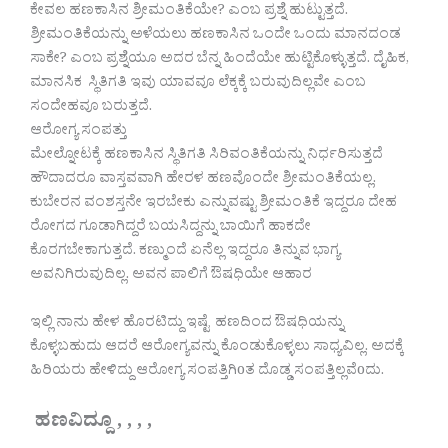
ಕೇವಲ ಹಣಕಾಸಿನ ಶ್ರೀಮಂತಿಕೆಯೇ? ಎಂಬ ಪ್ರಶ್ನೆ ಹುಟ್ಟುತ್ತದೆ.
ಶ್ರೀಮಂತಿಕೆಯನ್ನು ಅಳೆಯಲು ಹಣಕಾಸಿನ ಒಂದೇ ಒಂದು ಮಾನದಂಡ
ಸಾಕೇ? ಎಂಬ ಪ್ರಶ್ನೆಯೂ ಅದರ ಬೆನ್ನ ಹಿಂದೆಯೇ ಹುಟ್ಟಿಕೊಳ್ಳುತ್ತದೆ. ದೈಹಿಕ,
ಮಾನಸಿಕ ಸ್ಥಿತಿಗತಿ ಇವು ಯಾವವೂ ಲೆಕ್ಕಕ್ಕೆ ಬರುವುದಿಲ್ಲವೇ ಎಂಬ
ಸಂದೇಹವೂ ಬರುತ್ತದೆ.
ಆರೋಗ್ಯ ಸಂಪತ್ತು
ಮೇಲ್ನೋಟಕ್ಕೆ ಹಣಕಾಸಿನ ಸ್ಥಿತಿಗತಿ ಸಿರಿವಂತಿಕೆಯನ್ನು ನಿರ್ಧರಿಸುತ್ತದೆ
ಹೌದಾದರೂ ವಾಸ್ತವವಾಗಿ ಹೇರಳ ಹಣವೊಂದೇ ಶ್ರೀಮಂತಿಕೆಯಲ್ಲ.
ಕುಬೇರನ ವಂಶಸ್ತನೇ ಇರಬೇಕು ಎನ್ನುವಷ್ಟು ಶ್ರೀಮಂತಿಕೆ ಇದ್ದರೂ ದೇಹ
ರೋಗದ ಗೂಡಾಗಿದ್ದರೆ ಬಯಸಿದ್ದನ್ನು ಬಾಯಿಗೆ ಹಾಕದೇ
ಕೊರಗಬೇಕಾಗುತ್ತದೆ. ಕಣ್ಮುಂದೆ ಏನೆಲ್ಲ ಇದ್ದರೂ ತಿನ್ನುವ ಭಾಗ್ಯ
ಅವನಿಗಿರುವುದಿಲ್ಲ. ಅವನ ಪಾಲಿಗೆ ಔಷಧಿಯೇ ಆಹಾರ
ಇಲ್ಲಿ ನಾನು ಹೇಳ ಹೊರಟಿದ್ದು ಇಷ್ಟೆ ಹಣದಿಂದ ಔಷಧಿಯನ್ನು
ಕೊಳ್ಳಬಹುದು ಆದರೆ ಆರೋಗ್ಯವನ್ನು ಕೊಂಡುಕೊಳ್ಳಲು ಸಾಧ್ಯವಿಲ್ಲ. ಅದಕ್ಕೆ
ಹಿರಿಯರು ಹೇಳಿದ್ದು ಆರೋಗ್ಯ ಸಂಪತ್ತಿಗಿoತ ದೊಡ್ಡ ಸಂಪತ್ತಿಲ್ಲವೆoದು.
ಹಣವಿದ್ದೂ , , , ,