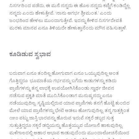
ನಿಸರ್ಗದಿಂದ ಪಡೆದು, ಈ ಮನೆ ನನ್ನದು ಈ ಹೊಲ ನನ್ನದು ಕಣ್ಣಿಗೆ ಕಂಡಿದ್ದೆಲ್ಲ
ನನ್ನದು ಎಂದು ಹೇಳುತ್ತೇವೆ. ‘ನಾನು ಆಗರ್ಭ ಶ್ರೀಮಂತ.’ ಎಂದು
ಜಂಭದಿoದ ಹೇಳಲು ಮುಂದಾಗುತ್ತೇವೆ. ಇದನ್ನು ಕೇಳಿದ ನಿಸರ್ಗದೇವತೆ
ಮರಳು ಮಾನವ ಏನೂ ತಿಳಿಯದೇ ಹೇಳುತ್ತಾನೆಂದು ಮೌನ ವಹಿಸುತ್ತಾಳೆ.
ಕೂಡಿಡುವ ಸ್ವಭಾವ
ಬರುವಾಗ ಏನೂ ತಂದಿಲ್ಲ ಹೋಗುವಾಗ ಏನೂ ಒಯ್ಯುವುದಿಲ್ಲ ಅಂತ
ಗೊತ್ತಿದ್ದರೂ ಭೂಮಾತೆಯ ಗರ್ಭವನ್ನು ಬಗೆದು ಕಾಡುಗಳನ್ನು ಕಡಿದು
ಪ್ರಾಣಿಗಳನ್ನು ತನ್ನ ಲಾಭಕ್ಕೆ ಉಪಯೋಗಿಸಿಕೊಂಡು ಸ್ವಾರ್ಥ ಜೀವನ
ನಡೆಸುವ ಪ್ರಕೃತಿ ಮಾತೆ ಮುನಿಸಿಕೊಂಡಾಗ ಮನುಷ್ಯನದ್ದು ಏನೂ
ನಡೆಯುವುದಿಲ್ಲ. ಸೃಷ್ಟಿಯಲ್ಲಿರುವ ಯಾವ ಪ್ರಾಣಿಗಳು ತನಗೆ ಹೊಟ್ಟೆ ತುಂಬಿದ
ಮೇಲೆ ಯಾವ ಪ್ರಾಣಿಗಳನ್ನು ಭೇಟಿ ಆಡಲು ಹೋಗುವುದಿಲ್ಲ. ತನ್ನ ಗಾತ್ರಕ್ಕಿಂತ
೧೫೦ ಪಟ್ಟು ಜಾಸ್ತಿ ಭಾರವನ್ನು ಹೊರುವ ಇರುವೆ ಸಕ್ಕರೆ ಡಬ್ಬದ ಸುತ್ತ
ಸುತ್ತುತ್ತಿದ್ದರೂ ಸಕ್ಕರೆ ಡಬ್ಬಿಯನ್ನು ಹೊತ್ತಯ್ಯುವ ಯೋಜನೆ ಹಾಕುವುದಿಲ್ಲ.
ಮಳೆಗಾಲದಲ್ಲಿ ಆಹಾರ ಅಭಾವ ಕಾಡುವುದೆಂದು ಮುಂದಾಲೋಚನೆಯಿoದ