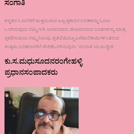
ಸಂಗಾತಿ
ಕನ್ನಡದ ಓದುಗರಿಗೆ ಉತ್ತಮವಾದ ಎಲ್ಲ ಪ್ರಕಾರದ ಬರಹಳನ್ನು ಓದಲು
ಒದಗಿಸುವುದು ನಮ್ಮ ಗುರಿ. ಜನಪರವಾದ, ಜೀವಪರವಾದ ಬರಹಗಳನ್ನು ಮಾತ್ರ
ಪ್ರಕಟಿಸುವುದು ನಮ್ಮ ನಿಲುವು. ಪ್ರತಿಭೆಯಿದ್ದೂ ಎಲೆಮರೆಕಾಯಿಗಳಂತಿರುವ
ಉತ್ತಮ ಬರಹಗಾರರಿಗೆ ವೇದಿಕೆಒದಗಿಸುವುದು ʼಸಂಗಾತಿʼಯ ಉದ್ದೇಶ.
ಕು.ಸ.ಮಧುಸೂದನರಂಗೇಹಳ್ಳಿ
ಪ್ರಧಾನಸಂಪಾದಕರು