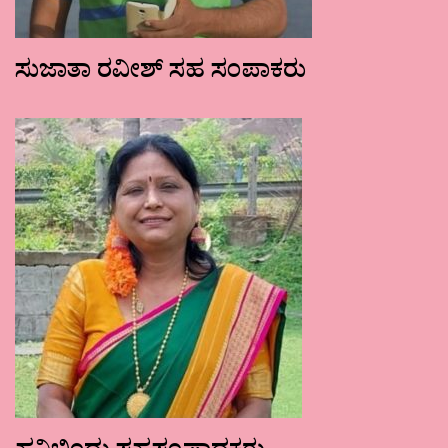
ಸುಜಾತಾ ರವೀಶ್ ಸಹ ಸಂಪಾಕರು