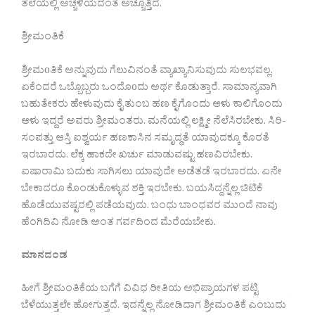
ತಲೆಯಲ್ಲಿ ಅಚ್ಚಳಿಯದಂತೆ ಅಚ್ಚೊತ್ತಿದೆ.
ಶ್ರೀಮಂತಿಕೆ
ಶ್ರೀಮoತಿಕೆ ಅನ್ನುವುದು ಗೆಲುವಿನಂತೆ ವ್ಯಾಖ್ಯಾನಿಸುವುದು ಸುಲಭವಲ್ಲ.
ಏಕೆಂದರೆ ಒಬ್ಬೊಬ್ಬರು ಒಂದೊoದು ಅರ್ಥ ಕೊಡುತ್ತಾರೆ. ಸಾಮಾನ್ಯವಾಗಿ
ಬಹುತೇಕರು ಹೇಳುವುದು ಕೈ ತುಂಬ ಹಣ ಕೈಗೊಂದು ಆಳು ಕಾಲಿಗೊಂದು
ಆಳು ಇದ್ದರೆ ಅವರು ಶ್ರೀಮಂತರು. ಮನೆಯಲ್ಲಿ ಲಕ್ಷ್ಮೀ ನೆಲೆಸಿರಬೇಕು. ಸಿರಿ-
ಸಂಪತ್ತು ಆಸ್ತಿ ಐಶ್ವರ್ಯ ಹಣಕಾಸಿನ ಸಮೃದ್ಧತೆ ಯಾವುದಕ್ಕೂ ಕೊರತೆ
ಇರಬಾರದು. ಲೆಕ್ಕ ಹಾಕದೇ ಖರ್ಚು ಮಾಡುವಷ್ಟು ಹಣವಿರಬೇಕು.
ಐಷಾರಾಮಿ ಬದುಕು ಸಾಗಿಸಲು ಯಾವುದೇ ಅಡೆತಡೆ ಇರಬಾರದು. ಏನೇ
ಬೇಕಾದರೂ ಕೊಂಡುಕೊಳ್ಳುವ ಶಕ್ತಿ ಇರಬೇಕು. ಬಯಸಿದ್ದನ್ನೆಲ್ಲ ಚಿಟಿಕೆ
ಹೊಡೆಯುವಷ್ಟರಲ್ಲಿ ಪಡೆಯವುದು. ಬಂಧು ಬಾಂಧವರ ಮುಂದೆ ನಾವು
ಹೆಂಗಿದಿವಿ ನೋಡಿ ಅಂತ ಗರ್ವದಿಂದ ಮೆರೆಯಬೇಕು.
ಮಾನದಂಡ
ಹೀಗೆ ಶ್ರೀಮಂತಿಕೆಯ ಬಗೆಗೆ ವಿವಿಧ ರೀತಿಯ ಅಭಿಪ್ರಾಯಗಳ ಪಟ್ಟಿ
ಬೆಳೆಯುತ್ತಲೇ ಹೋಗುತ್ತದೆ. ಇದನ್ನೆಲ್ಲ ನೋಡಿದಾಗ ಶ್ರೀಮಂತಿಕೆ ಎಂಬುದು