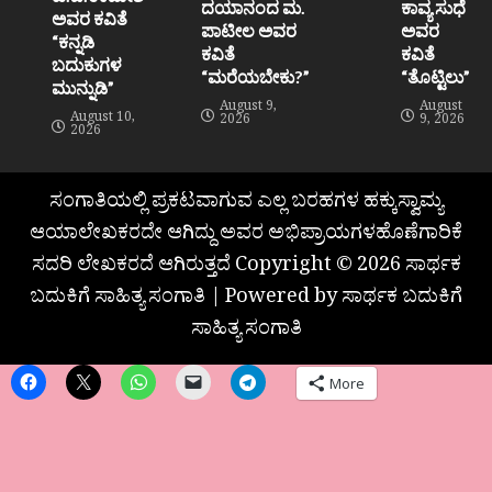
ದಯಾನಂದ ಮ.
ಕಾವ್ಯ ಸುಧೆ
ಅವರ ಕವಿತೆ
ಪಾಟೀಲ ಅವರ
ಅವರ
“ಕನ್ನಡಿ
ಕವಿತೆ
ಕವಿತೆ
ಬದುಕುಗಳ
“ಮರೆಯಬೇಕು?”
“ತೊಟ್ಟಿಲು”
ಮುನ್ನುಡಿ”
August 9,
August
August 10,
2026
9, 2026
2026
ಸಂಗಾತಿಯಲ್ಲಿ ಪ್ರಕಟವಾಗುವ ಎಲ್ಲ ಬರಹಗಳ ಹಕ್ಕುಸ್ವಾಮ್ಯ
ಆಯಾಲೇಖಕರದೇ ಆಗಿದ್ದು ಅವರ ಅಭಿಪ್ರಾಯಗಳಹೊಣೆಗಾರಿಕೆ
ಸದರಿ ಲೇಖಕರದೆ ಆಗಿರುತ್ತದೆ Copyright © 2026 ಸಾರ್ಥಕ
ಬದುಕಿಗೆ ಸಾಹಿತ್ಯ ಸಂಗಾತಿ | Powered by ಸಾರ್ಥಕ ಬದುಕಿಗೆ
ಸಾಹಿತ್ಯ ಸಂಗಾತಿ
More