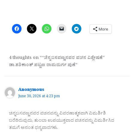
More
4 thoughts on ““ಚೆನ್ನಬಸವಣ್ಣನವರ ವಚನ ವಿಶ್ಲೇಷಣೆ”
ಡಾ.ಶಶಿಕಾಂತ್‌ ಪಟ್ಟಣ ರಾಮದುರ್ಗ ಪುಣೆ”
Anonymous
June 30, 2026 at 4:23 pm
ಚನ್ನಬಸವಣ್ಣನವರ ವಚನವನ್ನು ವಿವರಣಾತ್ಮಕವಾಗಿ ವಿಮರ್ಶಿಶಿ
ಬರೆದಿರುವುದು, ತುಂಬಾ ಉಪಯುಕ್ತವಾದ ವಚನವನ್ನು ವಿಮರ್ಶಿಸಿದ
ತಮಗೆ ಅನಂತ ಧನ್ಯವಾದಗಳು.