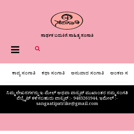
ಸಾರ್ಥಕ ಬದುಕಿಗೆ ಸಾಹಿತ್ಯ ಸಂಗಾತಿ
Menu
ಕಾವ್ಯ ಸಂಗಾತಿ
ಕಥಾ ಸಂಗಾತಿ
ಅನುವಾದ ಸಂಗಾತಿ
ಅಂಕಣ ಸಂಗಾ
ನಿಮ್ಮ ಲೇಖನಗಳನ್ನು ಇ-ಮೇಲ್ ಅಥವಾ ವಾಟ್ಸಪ್ ಮುಖಾಂತರ ನಮ್ಮ ಸಂಗತಿ
ವೆಬ್ಸೈಟ್ ಕಳಿಸಬಹುದು ವಾಟ್ಸಪ್‌ :- 9483261944, ಇಮೇಲ್ :-
sangaatipatrike@gmail.com