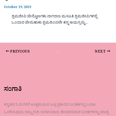
October 19, 2019
ಶ್ರಮಜೀವಿ ಜೇನ್ನೊಣಗಳು ನಾಗರಾಜ ಮಸೂತಿ ಶ್ರಮಜೀವಿಗಳಲ್ಲಿ
ಒಂದಾದ ಜೇನುಹುಳು ಶ್ರಮದಿಂದಲೇ ತನ್ನ ಆಯಸ್ಸನ್ನು…
PREVIOUS
NEXT
ಸಂಗಾತಿ
ಕನ್ನಡದ ಓದುಗರಿಗೆ ಉತ್ತಮವಾದ ಎಲ್ಲ ಪ್ರಕಾರದ ಬರಹಳನ್ನು ಓದಲು
ಒದಗಿಸುವುದು ನಮ್ಮ ಗುರಿ. ಜನಪರವಾದ, ಜೀವಪರವಾದ ಬರಹಗಳನ್ನು ಮಾತ್ರ