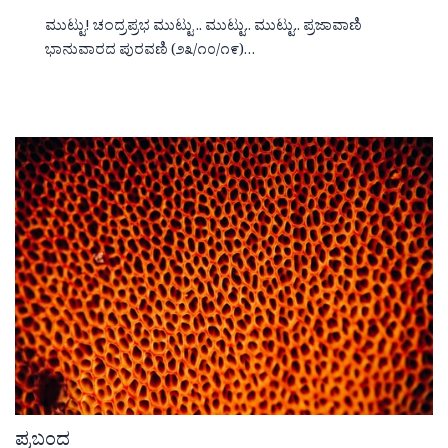
ಮುಟ್ಟು! ಚಂದ್ರಪ್ರಭ ಮುಟ್ಟು .. ಮುಟ್ಟು.. ಮುಟ್ಟು.. ಪ್ರಜಾವಾಣಿ
ಭಾನುವಾರದ ಪುರವಣಿ (೨೩/೧೦/೧೯)…
ಪ್ರಬಂದ