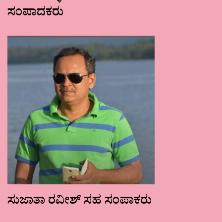
ಸಂಪಾದಕರು
ಸುಜಾತಾ ರವೀಶ್ ಸಹ ಸಂಪಾಕರು