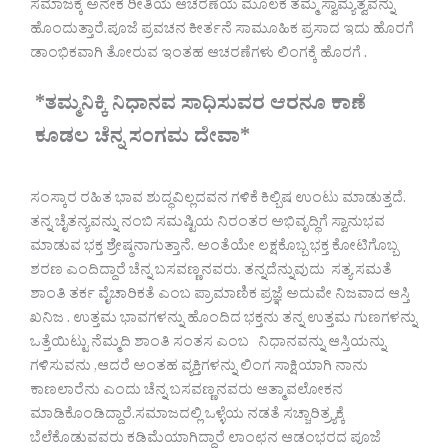
ಸಮಾಜಕ್ಕೆ ಅನೇಕ ರೀತಿಯ ಆಚರಣೆಯ ಮೂಲಕ ತಮ್ಮ ಸ್ವಾಮ್ಯತ್ವವನ್ನು
ಹೊಂದುತ್ತಾರೆ.ಪೂಜೆ ಪ್ರವಚನ ಕೀರ್ತನೆ ಸಾಮೂಹಿಕ ಪ್ರಸಾದ ಇದು ಹೊರಗೆ
ಡಾಂಭಿಕವಾಗಿ ತೋರುವ ಇಂತಹ ಆಚರಣೆಗಳು ಲಿಂಗಕ್ಕೆ ಹೊರಗೆ .
*ತಮ್ಮನಿಕ್ಕಿ ನಿಧಾನವ ಸಾಧಿಸುವರ ಆರನೂ ಕಾಣೆ
ಕೂಡಲ ಚೆನ್ನ ಸಂಗಮ ದೇವಾ*
ಸಂಸ್ಕಾರ ರಹಿತ ಭಾವ ಶುದ್ಧವಿಲ್ಲದವನ ಗಳಿಕೆ ಕಿಲ್ಬಿಷ ಉಂಟು ಮಾಡುತ್ತದೆ.
ತನ್ನ ಚೈತನ್ಯವನ್ನು ನಂಬಿ ಸಮಷ್ಟಿಯ ನಿರಂತರ ಅಭಿವೃದ್ಧಿಗೆ ಸ್ವಾನುಭವ
ಮಾಡುವ ಭಕ್ತ ಶ್ರೇಷ್ಠನಾಗುತ್ತಾನೆ. ಅಂತೆಯೇ ಲಕ್ಷಕೊಬ್ಬ ಭಕ್ತ ಕೋಟಿಗೊಬ್ಬ
ಶರಣ ಎಂದಿದ್ದಾರೆ ಚೆನ್ನ ಬಸವಣ್ಣನವರು. ತನ್ನದೆನ್ನುವುದು ಸತ್ಯ ಸಮತೆ
ಶಾಂತಿ ತರ್ಕ ವೈಚಾರಿಕತೆ ಎಂಬ ಪ್ರಾಮಾಣಿಕ ಪ್ರಜ್ಞೆ ಅದುವೇ ನಿಜವಾದ ಆಸ್ತಿ
ಖನಿಜ . ಉತ್ತಮ ಭಾವಗಳನ್ನು ಹೊಂದಿದ ಭಕ್ತನು ತನ್ನ ಉತ್ತಮ ಗುಣಗಳನ್ನು
ಒತ್ತೆಯಿಟ್ಟು ನೆಮ್ಮದಿ ಶಾಂತಿ ಸಂತಸ ಎಂಬ ನಿಧಾನವನ್ನು ಆಸ್ತಿಯನ್ನು
ಗಳಿಸುವನು ,ಆದರೆ ಅಂತಹ ವ್ಯಕ್ತಿಗಳನ್ನು ಲಿಂಗ ಸಾಕ್ಷಿಯಾಗಿ ನಾನು
ಕಾಣಲಾರೆನು ಎಂದು ಚೆನ್ನ ಬಸವಣ್ಣನವರು ಆತ್ಮಾವಲೋಕನ
ಮಾಡಿಕೊಂಡಿದ್ದಾರೆ.ಸಮಾಜದಲ್ಲಿ ಒಳ್ಳೆಯ ನಡತೆ ಸಚ್ಚಾರಿತ್ರ್ಯಕ್ಕೆ
ಬೆಲೆಕೊಡುವವರು ಕಡಿಮೆಯಾಗಿದ್ದಾರೆ ಲಾಂಛನ ಆಡಂಭರದ ಪೂಜೆ