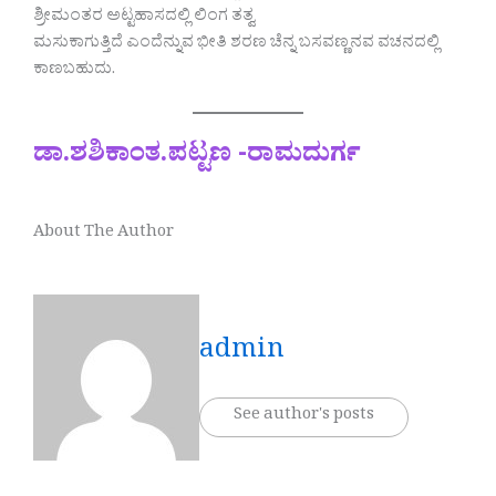
ಶ್ರೀಮಂತರ ಅಟ್ಟಹಾಸದಲ್ಲಿ ಲಿಂಗ ತತ್ವ
ಮಸುಕಾಗುತ್ತಿದೆ ಎಂದೆನ್ನುವ ಭೀತಿ ಶರಣ ಚೆನ್ನ ಬಸವಣ್ಣನವ ವಚನದಲ್ಲಿ
ಕಾಣಬಹುದು.
ಡಾ.ಶಶಿಕಾಂತ.ಪಟ್ಟಣ -ರಾಮದುರ್ಗ
About The Author
admin
See author's posts