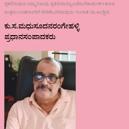
ಪ್ರಕಟಿಸುವುದು ನಮ್ಮ ನಿಲುವು. ಪ್ರತಿಭೆಯಿದ್ದೂ ಎಲೆಮರೆಕಾಯಿಗಳಂತಿರುವ
ಉತ್ತಮ ಬರಹಗಾರರಿಗೆ ವೇದಿಕೆಒದಗಿಸುವುದು ʼಸಂಗಾತಿʼಯ ಉದ್ದೇಶ.
ಕು.ಸ.ಮಧುಸೂದನರಂಗೇಹಳ್ಳಿ
ಪ್ರಧಾನಸಂಪಾದಕರು