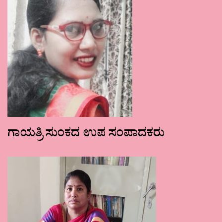
ಗಾಯತ್ರಿ ಸುಂಕದ ಉಪ ಸಂಪಾದಕರು