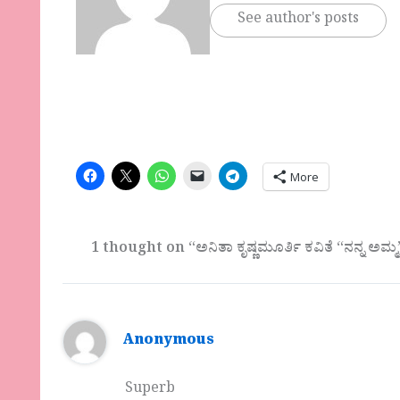
See author's posts
More
1 thought on “ಅನಿತಾ ಕೃಷ್ಣಮೂರ್ತಿ ಕವಿತೆ “ನನ್ನ ಅಮ್ಮ
Anonymous
Superb