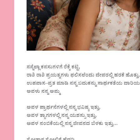
ನನ್ನೆಲ್ಲಾ ಕನಸುಗಳಿಗೆ ರೆಕ್ಕೆ ಕಟ್ಟಿ,
ರಾಶಿ ರಾಶಿ ಪ್ರಯತ್ನಗಳು ಫಲಿಸಲೆಂದು ದೇವರಲ್ಲಿ ಹರಕೆ ಹೊತ್ತು
ಉಪವಾಸ–ವ್ರತ ಮಾಡಿ ನನ್ನ ಬದುಕನ್ನು ಸಾರ್ಥಕತೆಯ ದಾರಿ
ಅವಳು ನನ್ನ ಅಮ್ಮ
ಅವಳ ಪ್ರಾರ್ಥನೆಗಳಲ್ಲಿ ನನ್ನ ಭವಿಷ್ಯ ಇತ್ತು,
ಅವಳ ತ್ಯಾಗಗಳಲ್ಲಿ ನನ್ನ ಯಶಸ್ಸು ಇತ್ತು,
ಅವಳ ನಂಬಿಕೆಯಲ್ಲಿ ನನ್ನ ಜೀವನದ ಬೆಳಕು ಇತ್ತು…