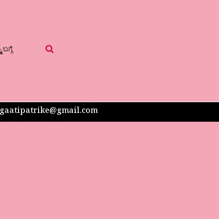
 ಬಗ್ಗೆ
 sangaatipatrike@gmail.com