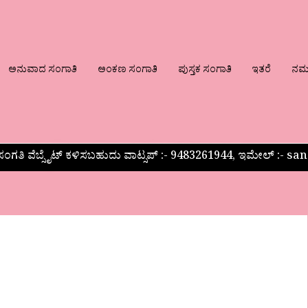
ಅನುವಾದ ಸಂಗಾತಿ
ಅಂಕಣ ಸಂಗಾತಿ
ಪುಸ್ತಕ ಸಂಗಾತಿ
ಇತರೆ
ನಮ್ಮ
ಂಗತಿ ವೆಬ್ಸೈಟ್ ಕಳಿಸಬಹುದು ವಾಟ್ಸಪ್‌ :- 9483261944, ಇಮೇಲ್ :-