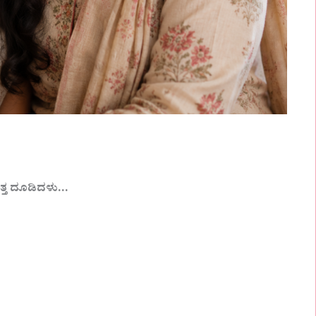
,
ಯತ್ತ ದೂಡಿದಳು…