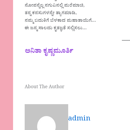
ನೋವನ್ನೆಲ್ಲ ನಗುವಿನಲ್ಲಿ ಮರೆಮಾಚಿ,
ತನ್ನ ಕನಸುಗಳನ್ನೇ ತ್ಯಾಗಮಾಡಿ,
ನಮ್ಮ ಬದುಕಿಗೆ ಬೆಳಕಾದ ಮಹಾತಾಯಿಗೆ…
ಈ ಜನ್ಮ ಸಾಲದು ಕೃತಜ್ಞತೆ ಸಲ್ಲಿಸಲು…
ಅನಿತಾ ಕೃಷ್ಣಮೂರ್ತಿ
About The Author
admin