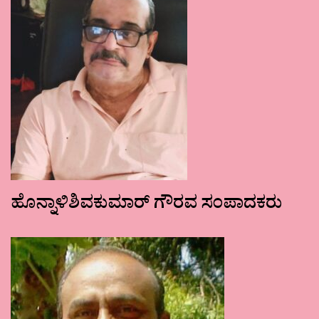
ಹೊನ್ನಾಳಿಶಿವಕುಮಾರ್ ಗೌರವ ಸಂಪಾದಕರು