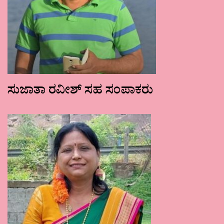
ಸುಜಾತಾ ರವೀಶ್ ಸಹ ಸಂಪಾಕರು