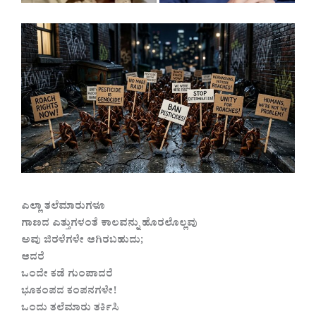
ಎಲ್ಲಾ ತಲೆಮಾರುಗಳೂ
ಗಾಣದ ಎತ್ತುಗಳಂತೆ ಕಾಲವನ್ನು ಹೊರಲೊಲ್ಲವು
ಅವು ಜಿರಳೆಗಳೇ ಆಗಿರಬಹುದು;
ಆದರೆ
ಒಂದೇ ಕಡೆ ಗುಂಪಾದರೆ
ಭೂಕಂಪದ ಕಂಪನಗಳೇ!
ಒಂದು ತಲೆಮಾರು ತರ್ಕಿಸಿ