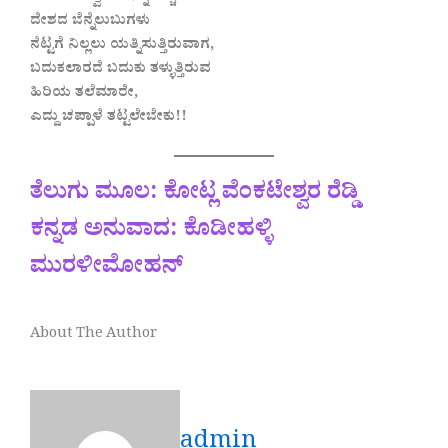
ದೇಶದ ಬೆನ್ನೆಲುಬುಗಳು
ನೆಟ್ಟಗೆ ನಿಲ್ಲಲು ಯತ್ನಿಸುತ್ತಿರುವಾಗ,
ಬದುಕಲಾರದೆ ಬದುಕು ತಳ್ಳುತ್ತಿರುವ
ಹಿರಿಯ ತಲೆಮಾರೇ,
ಎದ್ದು ಚಪ್ಪಾಳೆ ತಟ್ಟಲೇಬೇಕು!!
ತೆಲುಗು ಮೂಲ: ಕೋಟ್ಲ ವೆಂಕಟೇಶ್ವರ ರೆಡ್ಡಿ
ಕನ್ನಡ ಅನುವಾದ: ಕೊಡೀಹಳ್ಳಿ
ಮುರಳೀಮೋಹನ್
About The Author
admin