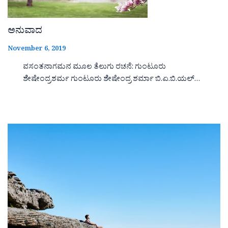
ಅನುವಾದ
November 6, 2019
ವಸಂತನಾಗಮನ ಮೂಲ ತೆಲುಗು ರಚನೆ: ಗುಂಟೂರು
ಶೇಷೇಂದ್ರಶರ್ಮ ಗುಂಟೂರು ಶೇಷೇಂದ್ರ ಶರ್ಮಾ ಬಿ.ಏ.ಬಿ.ಯಲ್…