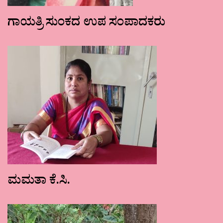
ಗಾಯತ್ರಿ ಸುಂಕದ ಉಪ ಸಂಪಾದಕರು
ಮಮತಾ ಕೆ.ಸಿ.