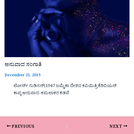
ಅನುವಾದ ಸಂಗಾತಿ
December 21, 2019
ಲೋರ್ನ್ ಗುಡಿಸನ್(1947 ಜಮೈಕಾ ದೇಶದ ಕವಿಯಿತ್ರಿ ಕೆರಿಬಿಯನ್
ಕಾವ್ಯ ಅನುವಾದ-ಕಮಲಾಕರ ಕಡವೆ
PREVIOUS
NEXT