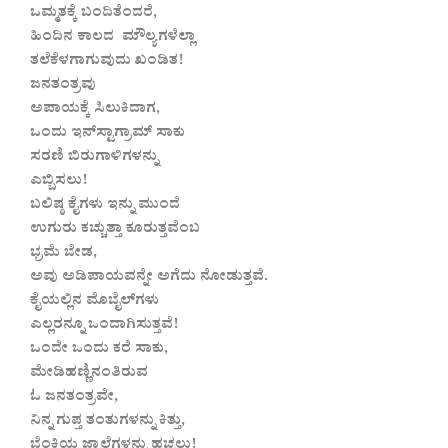
ಒಮ್ಮತಕ್ಕೆ ಬಂದಿತೆಂದರೆ,
ಹಿಂದಿನ ಕಾಲದ ಮೌಲ್ಯಗಳೆಲ್ಲಾ
ತಲೆಕೆಳಗಾಗುವುದು ಖಂಡಿತ!
ಜನತಂತ್ರವು
ಅಪಾಯಕ್ಕೆ ಸಿಲುಕಿದಾಗ,
ಒಂದು ಇನ್‌ಸ್ಟಾಗ್ರಾಮ್ ಸಾಕು
ಸರಣಿ ಬಿರುಗಾಳಿಗಳನ್ನು
ಎಬ್ಬಿಸಲು!
ಬಲಿಷ್ಠ ಕೈಗಳು ಇನ್ನು ಮುಂದೆ
ಉಗುರು ಕಚ್ಚುತ್ತಾ ಕೂರುತ್ತವೆಂಬ
ಭ್ರಮೆ ಬೇಡ,
ಅವು ಅಡಿಪಾಯವನ್ನೇ ಅಗೆದು ನೋಡುತ್ತವೆ.
ಕೈಯಲ್ಲಿನ ಮೊಬೈಲ್‌ಗಳು
ಎಲ್ಲರನ್ನೂ ಒಂದಾಗಿಸುತ್ತವೆ!
ಒಂದೇ ಒಂದು ಕರೆ ಸಾಕು,
ಮೇಡಿಹಣ್ಣಿನಂತಿರುವ
ಓ ಜನತಂತ್ರವೇ,
ನಿನ್ನ ಗುಪ್ತ ತಂತುಗಳನ್ನು ಕಿತ್ತು,
ಬೆಂಕಿಯ ಜ್ವಾಲೆಗಳನ್ನು ಹಚ್ಚಲು!