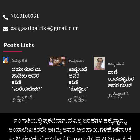
7019100351
sangaatipatrike@gmail.com
Posts Lists
ನಿಮ್ಮೊಂದಿಗೆ
ಕಾವ್ಯಯಾನ
ಕಾವ್ಯಯಾನ
ದಯಾನಂದ ಮ.
ಕಾವ್ಯ ಸುಧೆ
ವಾಣಿ
ಪಾಟೀಲ ಅವರ
ಅವರ
ಯಡಹಳ್ಳಿಮಠ
ಕವಿತೆ
ಕವಿತೆ
ಅವರ ಗಜಲ್
“ಮರೆಯಬೇಕು?”
“ತೊಟ್ಟಿಲು”
August 9,
August 9,
August
2026
2026
9, 2026
ಸಂಗಾತಿಯಲ್ಲಿ ಪ್ರಕಟವಾಗುವ ಎಲ್ಲ ಬರಹಗಳ ಹಕ್ಕುಸ್ವಾಮ್ಯ
ಆಯಾಲೇಖಕರದೇ ಆಗಿದ್ದು ಅವರ ಅಭಿಪ್ರಾಯಗಳಹೊಣೆಗಾರಿಕೆ