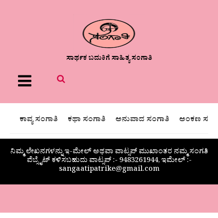
ಸಾರ್ಥಕ ಬದುಕಿಗೆ ಸಾಹಿತ್ಯ ಸಂಗಾತಿ
Menu
ಕಾವ್ಯ ಸಂಗಾತಿ
ಕಥಾ ಸಂಗಾತಿ
ಅನುವಾದ ಸಂಗಾತಿ
ಅಂಕಣ ಸಂಗಾ
ನಿಮ್ಮ ಲೇಖನಗಳನ್ನು ಇ-ಮೇಲ್ ಅಥವಾ ವಾಟ್ಸಪ್ ಮುಖಾಂತರ ನಮ್ಮ ಸಂಗತಿ
ವೆಬ್ಸೈಟ್ ಕಳಿಸಬಹುದು ವಾಟ್ಸಪ್‌ :- 9483261944, ಇಮೇಲ್ :-
sangaatipatrike@gmail.com