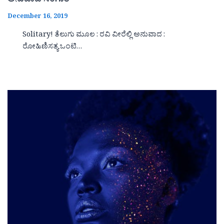
ಅನುವಾದ ಸಂಗಾತಿ
December 16, 2019
Solitary! ತೆಲುಗು ಮೂಲ : ರವಿ ವೀರೆಲ್ಲಿ ಅನುವಾದ :
ರೋಹಿಣಿಸತ್ಯ ಒಂಟಿ…