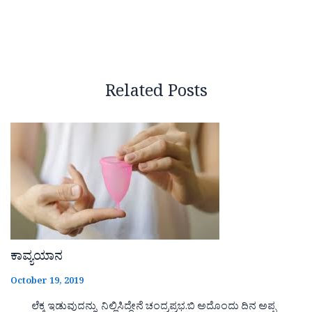
Related Posts
ಕಾವ್ಯಯಾನ
October 19, 2019
ಲೆಕ್ಕ ಇಡುವುದನ್ನು ನಿಲ್ಲಿಸಿದ್ದೇನೆ ಚಂದ್ರಪ್ರಭ.ಬಿ ಅದೊಂದು ದಿನ ಅಪ್ಪ