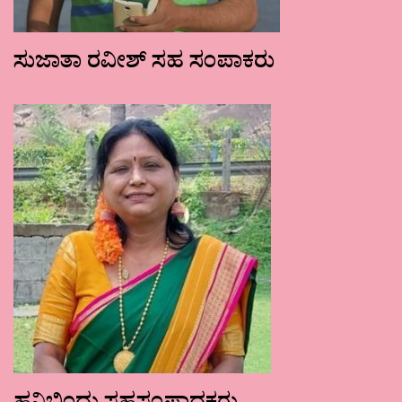
ಸುಜಾತಾ ರವೀಶ್ ಸಹ ಸಂಪಾಕರು