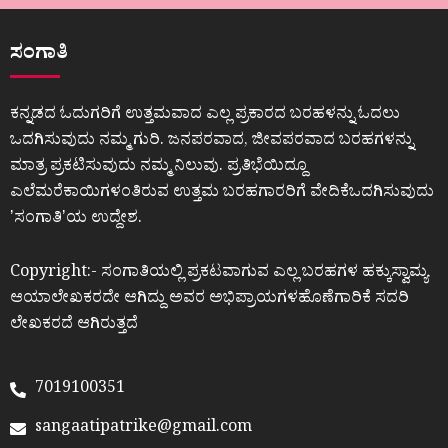
ಸಂಗಾತಿ
ಕನ್ನಡದ ಓದುಗರಿಗೆ ಉತ್ತಮವಾದ ಎಲ್ಲ ಪ್ರಕಾರದ ಬರಹಳನ್ನು ಓದಲು
ಒದಗಿಸುವುದು ನಮ್ಮ ಗುರಿ. ಜನಪರವಾದ, ಜೀವಪರವಾದ ಬರಹಗಳನ್ನು
ಮಾತ್ರ ಪ್ರಕಟಿಸುವುದು ನಮ್ಮ ನಿಲುವು. ಪ್ರತಿಭೆಯಿದ್ದೂ
ಎಲೆಮರೆಕಾಯಿಗಳಂತಿರುವ ಉತ್ತಮ ಬರಹಗಾರರಿಗೆ ವೇದಿಕೆಒದಗಿಸುವುದು
ʼಸಂಗಾತಿʼಯ ಉದ್ದೇಶ.
Copyright:- ಸಂಗಾತಿಯಲ್ಲಿ ಪ್ರಕಟವಾಗುವ ಎಲ್ಲ ಬರಹಗಳ ಹಕ್ಕುಸ್ವಾಮ್ಯ
ಆಯಾಲೇಖಕರದೇ ಆಗಿದ್ದು ಅವರ ಅಭಿಪ್ರಾಯಗಳಹೊಣೆಗಾರಿಕೆ ಸದರಿ
ಲೇಖಕರದೆ ಆಗಿರುತ್ತದೆ
7019100351
sangaatipatrike@gmail.com