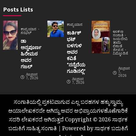
Posts Lists
ಕಾವ್ಯಯಾನ
ಕಾವ್ಯಯಾನ
ಅಂಕಣ
ಕಾರ್ತಿಕ್
ಗಝಲ್
ಸಂಗಾತಿ
ಭಟ್
ಜಯದೇವಿ
ಡಾ
ತಾಯಿ
ಬಳಗುಳಿ
ಲಿಗಾಡೆ
ಅನ್ನಪೂರ್ಣ
ಜೀವನ
ಅವರ
ಹಿರೇಮಠ
ನಿಮ್ಮೊಂದಿಗೆ
ಕವಿತೆ
ಅವರ
“ನನ್ನೆದೆಯ
ಗಜಲ್
August
ಗೂಡಿನಲ್ಲಿ”
7,
August
2026
7, 2026
August
7, 2026
ಸಂಗಾತಿಯಲ್ಲಿ ಪ್ರಕಟವಾಗುವ ಎಲ್ಲ ಬರಹಗಳ ಹಕ್ಕುಸ್ವಾಮ್ಯ
ಆಯಾಲೇಖಕರದೇ ಆಗಿದ್ದು ಅವರ ಅಭಿಪ್ರಾಯಗಳಹೊಣೆಗಾರಿಕೆ
ಸದರಿ ಲೇಖಕರದೆ ಆಗಿರುತ್ತದೆ Copyright © 2026 ಸಾರ್ಥಕ
ಬದುಕಿಗೆ ಸಾಹಿತ್ಯ ಸಂಗಾತಿ | Powered by ಸಾರ್ಥಕ ಬದುಕಿಗೆ