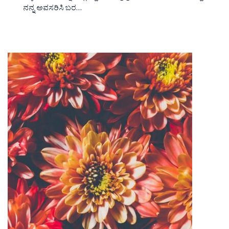
ನನ್ನ ಅವಸರಿಸಿ ಬರ…