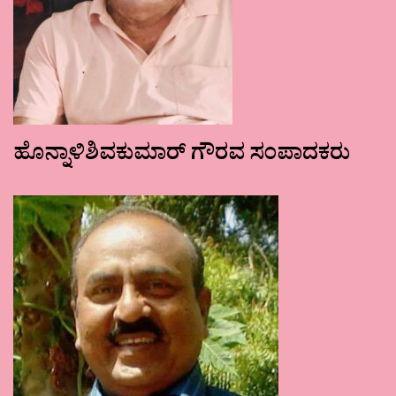
ಹೊನ್ನಾಳಿಶಿವಕುಮಾರ್ ಗೌರವ ಸಂಪಾದಕರು