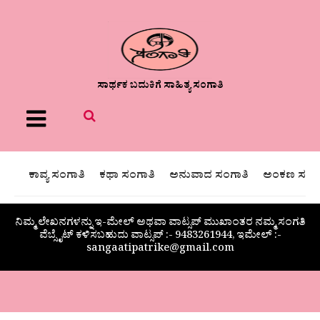
ಸಾರ್ಥಕ ಬದುಕಿಗೆ ಸಾಹಿತ್ಯ ಸಂಗಾತಿ
Menu
ಕಾವ್ಯ ಸಂಗಾತಿ
ಕಥಾ ಸಂಗಾತಿ
ಅನುವಾದ ಸಂಗಾತಿ
ಅಂಕಣ ಸಂಗಾ
ನಿಮ್ಮ ಲೇಖನಗಳನ್ನು ಇ-ಮೇಲ್ ಅಥವಾ ವಾಟ್ಸಪ್ ಮುಖಾಂತರ ನಮ್ಮ ಸಂಗತಿ
ವೆಬ್ಸೈಟ್ ಕಳಿಸಬಹುದು ವಾಟ್ಸಪ್‌ :- 9483261944, ಇಮೇಲ್ :-
sangaatipatrike@gmail.com