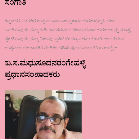
ಸಂಗಾತಿ
ಕನ್ನಡದ ಓದುಗರಿಗೆ ಉತ್ತಮವಾದ ಎಲ್ಲ ಪ್ರಕಾರದ ಬರಹಳನ್ನು ಓದಲು
ಒದಗಿಸುವುದು ನಮ್ಮ ಗುರಿ. ಜನಪರವಾದ, ಜೀವಪರವಾದ ಬರಹಗಳನ್ನು ಮಾತ್ರ
ಪ್ರಕಟಿಸುವುದು ನಮ್ಮ ನಿಲುವು. ಪ್ರತಿಭೆಯಿದ್ದೂ ಎಲೆಮರೆಕಾಯಿಗಳಂತಿರುವ
ಉತ್ತಮ ಬರಹಗಾರರಿಗೆ ವೇದಿಕೆಒದಗಿಸುವುದು ʼಸಂಗಾತಿʼಯ ಉದ್ದೇಶ.
ಕು.ಸ.ಮಧುಸೂದನರಂಗೇಹಳ್ಳಿ
ಪ್ರಧಾನಸಂಪಾದಕರು