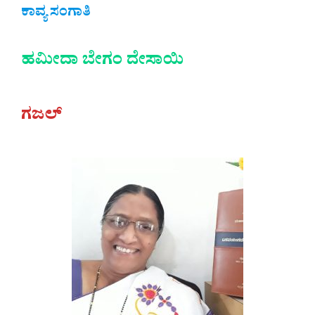
ಕಾವ್ಯ ಸಂಗಾತಿ
ಹಮೀದಾ ಬೇಗಂ ದೇಸಾಯಿ‌
ಗಜಲ್