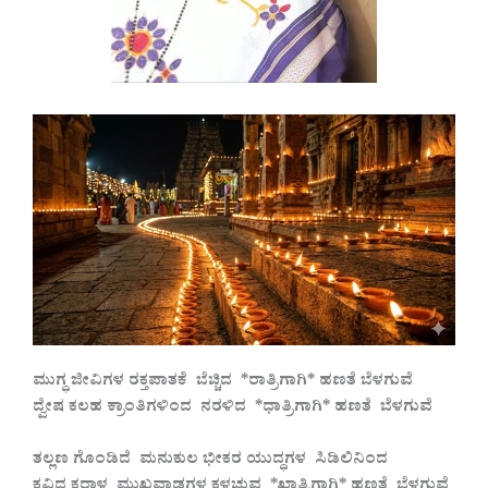
ಮುಗ್ಧ ಜೀವಿಗಳ ರಕ್ತಪಾತಕೆ ಬೆಚ್ಚಿದ *ರಾತ್ರಿಗಾಗಿ* ಹಣತೆ ಬೆಳಗುವೆ
ದ್ವೇಷ ಕಲಹ ಕ್ರಾಂತಿಗಳಿಂದ ನರಳಿದ *ಧಾತ್ರಿಗಾಗಿ* ಹಣತೆ ಬೆಳಗುವೆ
ತಲ್ಲಣ ಗೊಂಡಿದೆ ಮನುಕುಲ ಭೀಕರ ಯುದ್ಧಗಳ ಸಿಡಿಲಿನಿಂದ
ಕವಿದ ಕರಾಳ ಮುಖವಾಡಗಳ ಕಳಚುವ *ಖಾತ್ರಿಗಾಗಿ* ಹಣತೆ ಬೆಳಗುವೆ