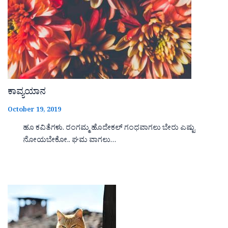
ಕಾವ್ಯಯಾನ
October 19, 2019
ಹೂ ಕವಿತೆಗಳು. ರಂಗಮ್ಮ ಹೊದೇಕಲ್ ಗಂಧವಾಗಲು ಬೇರು ಎಷ್ಟು
ನೋಯಬೇಕೋ.. ಘಮ ವಾಗಲು…