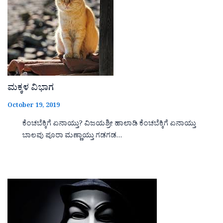
ಮಕ್ಕಳ ವಿಭಾಗ
October 19, 2019
ಕೆಂಚಬೆಕ್ಕಿಗೆ ಏನಾಯ್ತು? ವಿಜಯಶ್ರೀ ಹಾಲಾಡಿ ಕೆಂಚಬೆಕ್ಕಿಗೆ ಏನಾಯ್ತು
ಬಾಲವು ಪೂರಾ ಮಣ್ಣಾಯ್ತು ಗಡಗಡ…