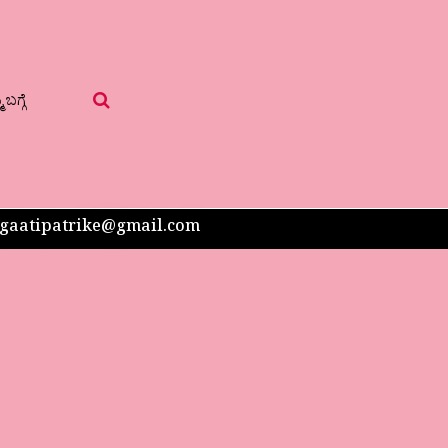
 ಬಗ್ಗೆ
 sangaatipatrike@gmail.com