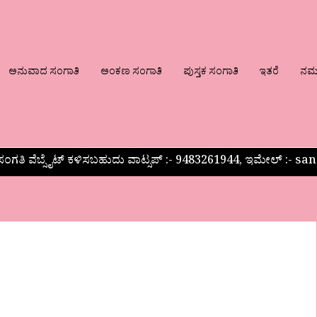
ಅನುವಾದ ಸಂಗಾತಿ
ಅಂಕಣ ಸಂಗಾತಿ
ಪುಸ್ತಕ ಸಂಗಾತಿ
ಇತರೆ
ನಮ್ಮ
ಂಗತಿ ವೆಬ್ಸೈಟ್ ಕಳಿಸಬಹುದು ವಾಟ್ಸಪ್‌ :- 9483261944, ಇಮೇಲ್ :-