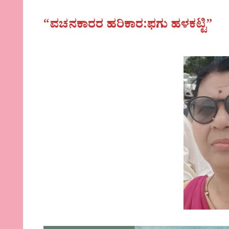
“ವಚನಕಾರರ ಹರಿಕಾರ:ಫಗು ಹಳಕಟ್ಟಿ”