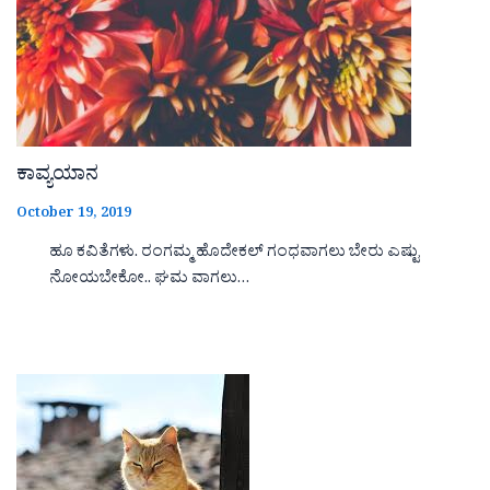
ಕಾವ್ಯಯಾನ
October 19, 2019
ಹೂ ಕವಿತೆಗಳು. ರಂಗಮ್ಮ ಹೊದೇಕಲ್ ಗಂಧವಾಗಲು ಬೇರು ಎಷ್ಟು
ನೋಯಬೇಕೋ.. ಘಮ ವಾಗಲು…