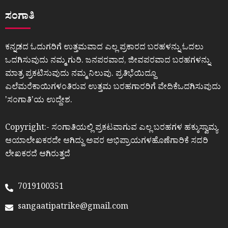
ಸಂಗಾತಿ
ಕನ್ನಡದ ಓದುಗರಿಗೆ ಉತ್ತಮವಾದ ಎಲ್ಲ ಪ್ರಕಾರದ ಬರಹಳನ್ನು ಓದಲು
ಒದಗಿಸುವುದು ನಮ್ಮ ಗುರಿ. ಜನಪರವಾದ, ಜೀವಪರವಾದ ಬರಹಗಳನ್ನು
ಮಾತ್ರ ಪ್ರಕಟಿಸುವುದು ನಮ್ಮ ನಿಲುವು. ಪ್ರತಿಭೆಯಿದ್ದೂ
ಎಲೆಮರೆಕಾಯಿಗಳಂತಿರುವ ಉತ್ತಮ ಬರಹಗಾರರಿಗೆ ವೇದಿಕೆಒದಗಿಸುವುದು
ʼಸಂಗಾತಿʼಯ ಉದ್ದೇಶ.
Copyright:- ಸಂಗಾತಿಯಲ್ಲಿ ಪ್ರಕಟವಾಗುವ ಎಲ್ಲ ಬರಹಗಳ ಹಕ್ಕುಸ್ವಾಮ್ಯ
ಆಯಾಲೇಖಕರದೇ ಆಗಿದ್ದು ಅವರ ಅಭಿಪ್ರಾಯಗಳಹೊಣೆಗಾರಿಕೆ ಸದರಿ
ಲೇಖಕರದೆ ಆಗಿರುತ್ತದೆ
7019100351
sangaatipatrike@gmail.com