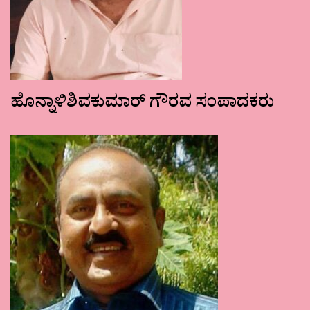
ಹೊನ್ನಾಳಿಶಿವಕುಮಾರ್ ಗೌರವ ಸಂಪಾದಕರು