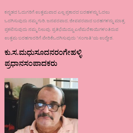
ಕನ್ನಡದ ಓದುಗರಿಗೆ ಉತ್ತಮವಾದ ಎಲ್ಲ ಪ್ರಕಾರದ ಬರಹಳನ್ನು ಓದಲು
ಒದಗಿಸುವುದು ನಮ್ಮ ಗುರಿ. ಜನಪರವಾದ, ಜೀವಪರವಾದ ಬರಹಗಳನ್ನು ಮಾತ್ರ
ಪ್ರಕಟಿಸುವುದು ನಮ್ಮ ನಿಲುವು. ಪ್ರತಿಭೆಯಿದ್ದೂ ಎಲೆಮರೆಕಾಯಿಗಳಂತಿರುವ
ಉತ್ತಮ ಬರಹಗಾರರಿಗೆ ವೇದಿಕೆಒದಗಿಸುವುದು ʼಸಂಗಾತಿʼಯ ಉದ್ದೇಶ.
ಕು.ಸ.ಮಧುಸೂದನರಂಗೇಹಳ್ಳಿ
ಪ್ರಧಾನಸಂಪಾದಕರು