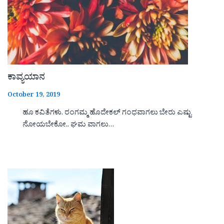
ಕಾವ್ಯಯಾನ
October 19, 2019
ಹೂ ಕವಿತೆಗಳು. ರಂಗಮ್ಮ ಹೊದೇಕಲ್ ಗಂಧವಾಗಲು ಬೇರು ಎಷ್ಟು
ನೋಯಬೇಕೋ.. ಘಮ ವಾಗಲು…