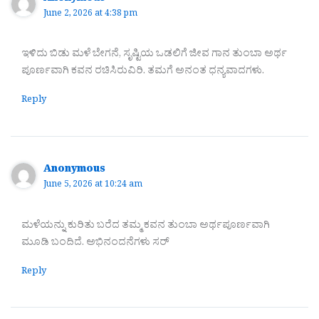
June 2, 2026 at 4:38 pm
ಇಳಿದು ಬಿಡು ಮಳೆ ಬೇಗನೆ, ಸೃಷ್ಟಿಯ ಒಡಲಿಗೆ ಜೀವ ಗಾನ ತುಂಬಾ ಅರ್ಥ
ಪೂರ್ಣವಾಗಿ ಕವನ ರಚಿಸಿರುವಿರಿ. ತಮಗೆ ಅನಂತ ಧನ್ಯವಾದಗಳು.
Reply
Anonymous
June 5, 2026 at 10:24 am
ಮಳೆಯನ್ನು ಕುರಿತು ಬರೆದ ತಮ್ಮ ಕವನ ತುಂಬಾ ಅರ್ಥಪೂರ್ಣವಾಗಿ
ಮೂಡಿ ಬಂದಿದೆ. ಅಭಿನಂದನೆಗಳು ಸರ್
Reply