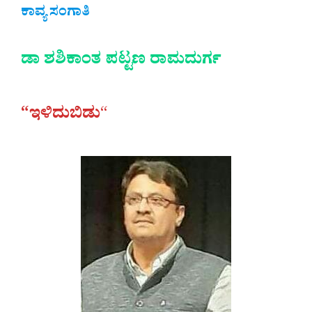
ಕಾವ್ಯ ಸಂಗಾತಿ
ಡಾ ಶಶಿಕಾಂತ ಪಟ್ಟಣ ರಾಮದುರ್ಗ
“ಇಳಿದುಬಿಡು
“