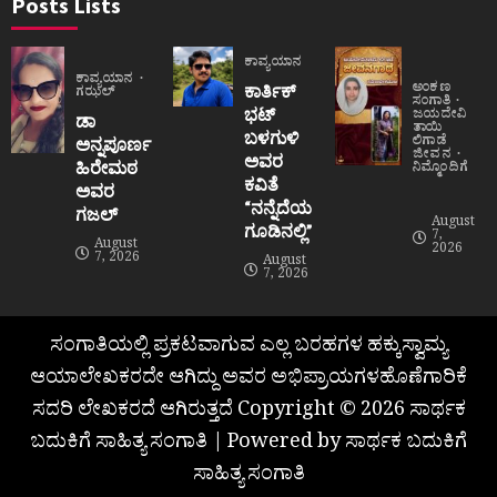
Posts Lists
ಕಾವ್ಯಯಾನ
ಕಾವ್ಯಯಾನ
ಅಂಕಣ
ಕಾರ್ತಿಕ್
ಗಝಲ್
ಸಂಗಾತಿ
ಭಟ್
ಜಯದೇವಿ
ಡಾ
ತಾಯಿ
ಬಳಗುಳಿ
ಲಿಗಾಡೆ
ಅನ್ನಪೂರ್ಣ
ಜೀವನ
ಅವರ
ಹಿರೇಮಠ
ನಿಮ್ಮೊಂದಿಗೆ
ಕವಿತೆ
ಅವರ
“ನನ್ನೆದೆಯ
ಗಜಲ್
August
ಗೂಡಿನಲ್ಲಿ”
7,
August
2026
7, 2026
August
7, 2026
ಸಂಗಾತಿಯಲ್ಲಿ ಪ್ರಕಟವಾಗುವ ಎಲ್ಲ ಬರಹಗಳ ಹಕ್ಕುಸ್ವಾಮ್ಯ
ಆಯಾಲೇಖಕರದೇ ಆಗಿದ್ದು ಅವರ ಅಭಿಪ್ರಾಯಗಳಹೊಣೆಗಾರಿಕೆ
ಸದರಿ ಲೇಖಕರದೆ ಆಗಿರುತ್ತದೆ Copyright © 2026 ಸಾರ್ಥಕ
ಬದುಕಿಗೆ ಸಾಹಿತ್ಯ ಸಂಗಾತಿ | Powered by ಸಾರ್ಥಕ ಬದುಕಿಗೆ
ಸಾಹಿತ್ಯ ಸಂಗಾತಿ