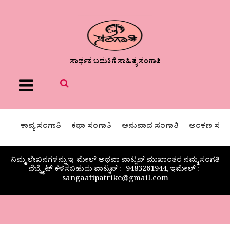
ಸಾರ್ಥಕ ಬದುಕಿಗೆ ಸಾಹಿತ್ಯ ಸಂಗಾತಿ
Menu
ಕಾವ್ಯ ಸಂಗಾತಿ
ಕಥಾ ಸಂಗಾತಿ
ಅನುವಾದ ಸಂಗಾತಿ
ಅಂಕಣ ಸಂಗಾ
ನಿಮ್ಮ ಲೇಖನಗಳನ್ನು ಇ-ಮೇಲ್ ಅಥವಾ ವಾಟ್ಸಪ್ ಮುಖಾಂತರ ನಮ್ಮ ಸಂಗತಿ
ವೆಬ್ಸೈಟ್ ಕಳಿಸಬಹುದು ವಾಟ್ಸಪ್‌ :- 9483261944, ಇಮೇಲ್ :-
sangaatipatrike@gmail.com