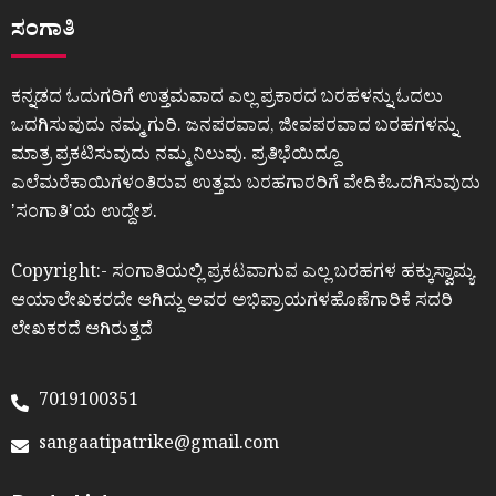
ಸಂಗಾತಿ
ಕನ್ನಡದ ಓದುಗರಿಗೆ ಉತ್ತಮವಾದ ಎಲ್ಲ ಪ್ರಕಾರದ ಬರಹಳನ್ನು ಓದಲು
ಒದಗಿಸುವುದು ನಮ್ಮ ಗುರಿ. ಜನಪರವಾದ, ಜೀವಪರವಾದ ಬರಹಗಳನ್ನು
ಮಾತ್ರ ಪ್ರಕಟಿಸುವುದು ನಮ್ಮ ನಿಲುವು. ಪ್ರತಿಭೆಯಿದ್ದೂ
ಎಲೆಮರೆಕಾಯಿಗಳಂತಿರುವ ಉತ್ತಮ ಬರಹಗಾರರಿಗೆ ವೇದಿಕೆಒದಗಿಸುವುದು
ʼಸಂಗಾತಿʼಯ ಉದ್ದೇಶ.
Copyright:- ಸಂಗಾತಿಯಲ್ಲಿ ಪ್ರಕಟವಾಗುವ ಎಲ್ಲ ಬರಹಗಳ ಹಕ್ಕುಸ್ವಾಮ್ಯ
ಆಯಾಲೇಖಕರದೇ ಆಗಿದ್ದು ಅವರ ಅಭಿಪ್ರಾಯಗಳಹೊಣೆಗಾರಿಕೆ ಸದರಿ
ಲೇಖಕರದೆ ಆಗಿರುತ್ತದೆ
7019100351
sangaatipatrike@gmail.com