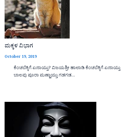
ಮಕ್ಕಳ ವಿಭಾಗ
October 19, 2019
ಕೆಂಚಬೆಕ್ಕಿಗೆ ಏನಾಯ್ತು? ವಿಜಯಶ್ರೀ ಹಾಲಾಡಿ ಕೆಂಚಬೆಕ್ಕಿಗೆ ಏನಾಯ್ತು
ಬಾಲವು ಪೂರಾ ಮಣ್ಣಾಯ್ತು ಗಡಗಡ…