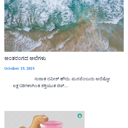
ಅಂತರಂಗದ ಅಲೆಗಳು
October 19, 2019
ಸುಜಾತ ರವೀಶ್ ಹೌದು. ಮನವೆಂಬುದು ಅದೆಷ್ಪೋ
ಲಕ್ಷ GBಗಳಾಗಿಂತ ಶಕ್ತಿಯುತ ಚಿಪ್.…