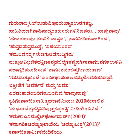
ಗುರುರಾಜ್ಸನಿಲ್ಉಡುಪಿಇವರುಖ್ಯಾತಉರಗತಜ್ಞ,
ಸಾಹಿತಿಯಾಗಿನಾಡಿನಾದ್ಯಂತಹೆಸರುಗಳಿಸಿದವರು. .‘ಹಾವುನಾವು’,
‘ದೇವರಹಾವು: ನಂಬಿಕೆ-ವಾಸ್ತವ’, ‘ನಾಗಬೀದಿಯೊಳಗಿಂದ’,
‘ಹುತ್ತದಸುತ್ತಮುತ್ತ’, ‘ವಿಷಯಾಂತರ’
‘ಕಮರಿದಸತ್ಯಗಳುಚಿಗುರಿದಸುದ್ದಿಗಳು’
ಮತ್ತುಅವಿಭಜಿತದಕ್ಷಿಣಕನ್ನಡಜಿಲ್ಲೆಗಳನೈಸರ್ಗಿಕನಾಗಬನಗಳಉಳಿವಿ
ನಜಾಗ್ರತಿಮೂಡಿಸುವ ‘ನಾಗಬನವೆಂಬಸ್ವರ್ಗೀಯತಾಣ’ ,
‘ಗುಡಿಮತ್ತುಬಂಡೆ’ ಎಂಬಕಥಾಸಂಕಲವನ್ನುಹೊರತಂದಿದ್ದಾರೆ.
ಇತ್ತೀಚೆಗೆ ‘ಆವರ್ತನ’ ಮತ್ತು ‘ವಿವಶ’
ಎರಡುಕಾದಂಬರಿಗಳುಬಂದಿವೆ.‘ಹಾವುನಾವು’
ಕೃತಿಗೆಕರ್ನಾಟಕಸಾಹಿತ್ಯಅಕಾಡೆಮಿಯು 2010ನೇಸಾಲಿನ
‘ಮಧುರಚೆನ್ನದತ್ತಿನಿಧಿಪುಸ್ತಕಪ್ರಶಸ್ತಿ’ ನೀಡಿಗೌರವಿಸಿದೆ. ‘
‘ಕರುಣಾಎನಿಮಲ್ವೆಲ್‍ಫೇರ್ಅವಾರ್ಡ್(2004)’
‘ಕರ್ನಾಟಕಅರಣ್ಯಇಲಾಖೆಯ ‘ಅರಣ್ಯಮಿತ್ರ’(2013)’
ಕರ್ನಾಟಕಕಾರ್ಮಿಕವೇದಿಕೆಯು