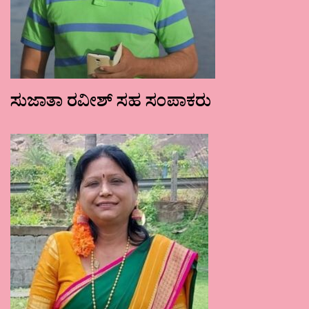
ಸುಜಾತಾ ರವೀಶ್ ಸಹ ಸಂಪಾಕರು