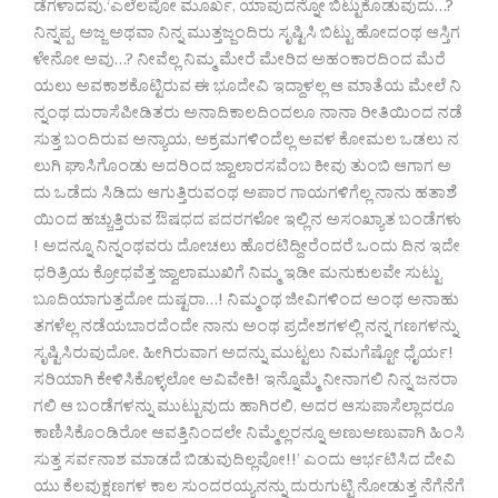
ಡೆಗಳಾದವು.‘ಎಲೆಲವೋ ಮೂರ್ಖ, ಯಾವುದನ್ನೋ ಬಿಟ್ಟುಕೊಡುವುದು…?
ನಿನ್ನಪ್ಪ, ಅಜ್ಜ ಅಥವಾ ನಿನ್ನ ಮುತ್ತಜ್ಜಂದಿರು ಸೃಷ್ಟಿಸಿ ಬಿಟ್ಟು ಹೋದಂಥ ಆಸ್ತಿಗ
ಳೇನೋ ಅವು…? ನೀವೆಲ್ಲ ನಿಮ್ಮ ಮೇರೆ ಮೇರಿದ ಅಹಂಕಾರದಿಂದ ಮೆರೆ
ಯಲು ಅವಕಾಶಕೊಟ್ಟಿರುವ ಈ ಭೂದೇವಿ ಇದ್ದಾಳಲ್ಲ ಆ ಮಾತೆಯ ಮೇಲೆ ನಿ
ನ್ನಂಥ ದುರಾಸೆಪೀಡಿತರು ಅನಾದಿಕಾಲದಿಂದಲೂ ನಾನಾ ರೀತಿಯಿಂದ ನಡೆ
ಸುತ್ತ ಬಂದಿರುವ ಅನ್ಯಾಯ, ಅಕ್ರಮಗಳಿಂದೆಲ್ಲ ಅವಳ ಕೋಮಲ ಒಡಲು ನ
ಲುಗಿ ಘಾಸಿಗೊಂಡು ಅದರಿಂದ ಜ್ವಾಲಾರಸವೆಂಬ ಕೀವು ತುಂಬಿ ಆಗಾಗ ಅ
ದು ಒಡೆದು ಸಿಡಿದು ಆಗುತ್ತಿರುವಂಥ ಅಪಾರ ಗಾಯಗಳಿಗೆಲ್ಲ ನಾನು ಹತಾಶೆ
ಯಿಂದ ಹಚ್ಚುತ್ತಿರುವ ಔಷಧದ ಪದರಗಳೋ ಇಲ್ಲಿನ ಅಸಂಖ್ಯಾತ ಬಂಡೆಗಳು
! ಅದನ್ನೂ ನಿನ್ನಂಥವರು ದೋಚಲು ಹೊರಟಿದ್ದೀರೆಂದರೆ ಒಂದು ದಿನ ಇದೇ
ಧರಿತ್ರಿಯ ಕ್ರೋಧವೆತ್ತ ಜ್ವಾಲಾಮುಖಿಗೆ ನಿಮ್ಮ ಇಡೀ ಮನುಕುಲವೇ ಸುಟ್ಟು
ಬೂದಿಯಾಗುತ್ತದೋ ದುಷ್ಟರಾ…! ನಿಮ್ಮಂಥ ಜೀವಿಗಳಿಂದ ಅಂಥ ಅನಾಹು
ತಗಳೆಲ್ಲ ನಡೆಯಬಾರದೆಂದೇ ನಾನು ಅಂಥ ಪ್ರದೇಶಗಳಲ್ಲಿ ನನ್ನ ಗಣಗಳನ್ನು
ಸೃಷ್ಟಿಸಿರುವುದೋ. ಹೀಗಿರುವಾಗ ಅದನ್ನು ಮುಟ್ಟಲು ನಿಮಗೆಷ್ಟೋ ಧೈರ್ಯ!
ಸರಿಯಾಗಿ ಕೇಳಿಸಿಕೊಳ್ಳಲೋ ಅವಿವೇಕಿ! ಇನ್ನೊಮ್ಮೆ ನೀನಾಗಲಿ ನಿನ್ನ ಜನರಾ
ಗಲಿ ಆ ಬಂಡೆಗಳನ್ನು ಮುಟ್ಟುವುದು ಹಾಗಿರಲಿ, ಅದರ ಆಸುಪಾಸೆಲ್ಲಾದರೂ
ಕಾಣಿಸಿಕೊಂಡಿರೋ ಆವತ್ತಿನಿಂದಲೇ ನಿಮ್ಮೆಲ್ಲರನ್ನೂ ಅಣುಅಣುವಾಗಿ ಹಿಂಸಿ
ಸುತ್ತ ಸರ್ವನಾಶ ಮಾಡದೆ ಬಿಡುವುದಿಲ್ಲವೋ!!’ ಎಂದು ಆರ್ಭಟಿಸಿದ ದೇವಿ
ಯು ಕೆಲವುಕ್ಷಣಗಳ ಕಾಲ ಸುಂದರಯ್ಯನನ್ನು ದುರುಗುಟ್ಟಿ ನೋಡುತ್ತ ನೆಗೆನೆಗೆ