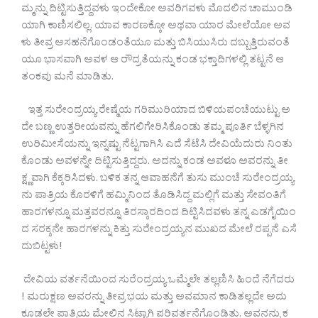
ಮ್ಮನ್ನು ದಿಟ್ಟಿಸುತ್ತಿದ್ದವಳು ಇಂದೇಕೋ ಅವರಿಗವಳು ಮೊದಲಿನ ಚಾಮುಂಡಿ
ಯಾಗಿ ಕಾಣಿಸಲಿಲ್ಲ. ಯಾವ ಕಾರಣಕ್ಕೋ ಅಥವಾ ಯಾರ ಮೇಲೆಯೋ ಅವ
ಳು ತೀವ್ರ ಅಸಹನೆಗೊಂಡಂತೆಯೂ ಮತ್ತು ಬಿಸಿಯುಸಿರು ದಬ್ಬುತ್ತಿರುವಂತೆ
ಯೂ ಭಾಸವಾಗಿ ಅವಳ ಆ ರೌದ್ರತೆಯನ್ನು ಕಂಡ ಭಕ್ತಾದಿಗಳಲ್ಲಿ ತಟ್ಟನೆ ಆ
ತಂಕವು ಮನೆ ಮಾಡಿತು.
ಇತ್ತ ಸುರೇಂದ್ರಯ್ಯ ರೇಷ್ಮೆಯ ಗರಿಮುರಿಯಾದ ಬಿಳಿಯಪಂಚೆಯುಟ್ಟು ಅ
ದೇ ಬಣ್ಣ ಉತ್ತರೀಯವನ್ನು ಹೆಗಲಿಗೇರಿಸಿಕೊಂಡು ತಮ್ಮ ಪೂರ್ತಿ ಬೆಳ್ಳಗಿನ
ಉರಿಮೀಸೆಯನ್ನು ಇನ್ನಷ್ಟು ನೆಟ್ಟಗಾಗಿಸಿ ಎದೆ ಸೆಟೆಸಿ ದೇವಿಯೆದುರು ನಿಂತು
ಕೊಂಡು ಅವಳನ್ನೇ ದಿಟ್ಟಿಸುತ್ತಿದ್ದರು. ಅದನ್ನು ಕಂಡ ಅವಳೂ ಅವರನ್ನು ತೀ
ಕ್ಷ್ಣವಾಗಿ ಕೆಕ್ಕರಿಸಿದಳು. ಬಳಿಕ ತನ್ನ ಆವಾಹನೆಗೆ ತುಸು ಮುಂಚೆ ಸುರೇಂದ್ರಯ್ಯ
ನು ಪಾತ್ರಿಯ ಕೊರಳಿಗೆ ಹಮ್ಮಿನಿಂದ ತೊಡಿಸಿದ್ದ ಮಲ್ಲಿಗೆ ಮತ್ತು ಸೇವಂತಿಗೆ
ಹಾರಗಳನ್ನೂ ಮತ್ತವರನ್ನೂ ತಿರಸ್ಕಾರದಿಂದ ದಿಟ್ಟಿಸಿದವಳು ತನ್ನ ಎಡಗೈಯಿಂ
ದ ಸರಕ್ಕನೇ ಹಾರಗಳನ್ನು ಕಿತ್ತು ಸುರೇಂದ್ರಯ್ಯನ ಮುಖದ ಮೇಲೆ ರಪ್ಪನೆ ಎಸೆ
ದುಬಿಟ್ಟಳು!
ದೇವಿಯ ವರ್ತನೆಯಿಂದ ಸುರೆಂದ್ರಯ್ಯ ಒಮ್ಮೆಲೇ ತಲ್ಲಣಿಸಿ ಹಿಂದೆ ನೆಗೆದರು
! ಮರುಕ್ಷಣ ಅವರನ್ನು ತೀವ್ರ ಭಯ ಮತ್ತು ಅವಮಾನ ಕಾಡಿತಲ್ಲದೇ ಅದು
ಕೂಡಲೇ ಪಾತ್ರಿಯ ಮೇಲಿನ ಸಿಟ್ಟಾಗಿ ಪರಿವರ್ತನೆಗೊಂಡಿತು. ಅವನನ್ನು ಕ