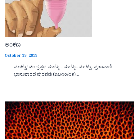
ಅಂಕಣ
October 19, 2019
ಮುಟ್ಟು! ಚಂದ್ರಪ್ರಭ ಮುಟ್ಟು .. ಮುಟ್ಟು.. ಮುಟ್ಟು.. ಪ್ರಜಾವಾಣಿ
ಭಾನುವಾರದ ಪುರವಣಿ (೨೩/೧೦/೧೯)…