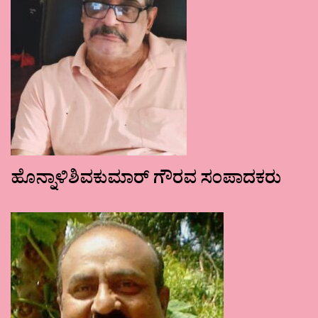
ಹೊನ್ನಾಳಿಶಿವಕುಮಾರ್ ಗೌರವ ಸಂಪಾದಕರು