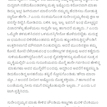
ಯಾವ ದೈವ…!? ನಮ್ಮ ಚೌಂಡಿ ಯಾವತ್ತೂ ನಮ್ಮ ಇಚ್ಛೆ ಮತ್ತು ಆಜ್ಞೆಗಳಿಗೆ ವಿ
ರುದ್ಧವಾಗಿ ನಡೆದುಕೊಂಡವಳಲ್ಲ ಮತ್ತು ಇಷ್ಟೊಂದು ಕಠೋರವಾಗಿ ಮಾತಾ
ಡಿದ್ದೂ ಇಲ್ಲ! ಹೀಗಿರುವಾಗ ಮಾಲಿಂಗನೇ ನಮ್ಮನ್ನು ಹೆದರಿಸಲು ನೋಡುತ್ತಿ
ದ್ದಾನೋ ಹೇಗೇ…? ಎಂದು ಸಂಶಯಗೊಂಡ ಸುರೇಂದ್ರಯ್ಯ ಕೆಲವು ಕ್ಷಣ ಅ
ವನನ್ನೇ ದಿಟ್ಟಿಸಿ ನೋಡಿದರು. ಬಳಿಕ, ಇಲ್ಲ, ಇಲ್ಲ. ಇವನಿಗೆ ಇಂಥ ಮೇಲ್ಮಟ್ಟದ
ವಿಚಾರಗಳೆಲ್ಲ ಹೊಳೆಯಲು ಸಾಧ್ಯವೇ ಇಲ್ಲ. ಹಾಗಾದರೆ ಮತ್ತ್ಯಾರು…? ಎಂದು
ಒಮ್ಮೆಲೇ ತಳಮಳಿಸಿದವರ ಒಳಮನಸ್ಸಿಗೇನೋ ಹೊಳೆದುಬಿಟ್ಟಿತು. ಮರುಕ್ಷ
ಣ ಭಯದಿಂದ ಬಿಳಿಚಿಕೊಂಡವರು ತನ್ನೆದುರು ಹ್ಞೂಂಕರಿಸುತ್ತಿದ್ದ ಚೌಂಡಿಗೆ
ಉತ್ತರಿಸಲಾಗದೆ ಮೌನವಾಗಿ ನಿಂತುಬಿಟ್ಟರು. ಆದರೆ ಮುಂದಿನಕ್ಷಣ ತಮ್ಮ
ಕೋಟಿ, ಕೋಟಿ ಬೆಳೆಬಾಳುವಂಥ ಬಂಡೆಕಲ್ಲುಗಳ ಚಿತ್ರಣವು ಅವರ ಕಣ್ಣೆದುರು
ಸುಳಿಯತೊಡಗಿದ್ದರೊಂದಿಗೆ,‘ಎಂಥ ದೈವಶಕ್ತಿಗಳನ್ನೂ ಮಣಿಸುವ ಸೂತ್ರ ನ
ಮ್ಮ ಕೈಯಲ್ಲಿದೆ! ಎಂದು ಗುರೂಜಿಯವರು ಮೊನ್ನೆ ತಾನೇ ಗರ್ವದಿಂದ ಹೇಳಿದ್ದ
ಮಾತುಗಳೂ ಅವರ ಮುನ್ನೆಲೆಗೆ ಬಂದವು. ಆದ್ದರಿಂದ ಆವರೆಗೆ ಕಷ್ಟಪಟ್ಟು ಹಿ
ಡಿದುಕೊಂಡಿದ್ದ ಅಸಹನೆಯು ತಟ್ಟನೆ ಸ್ಫೋಟಗೊಂಡಿತು.‘ಹೌದಾ ಮಾರಾ
ಯ್ತೀ…! ಅಂದರೆ ನೀನೀಗ ಅಷ್ಟೊಂದು ದೊಡ್ಡ ಶಕ್ತಿಯಾ…? ಹಾಗಾದರೆ ಆ
ಬಂಡೆಯನ್ನು ನೀನು ನಮಗೆ ಬಿಟ್ಟುಕೊಡುವುದೇ ಇಲ್ಲವಾ…?’ ಎಂದು ಒರ
ಟಾಗಿ ಪ್ರಶ್ನಿಸಿದರು.
ಸುರೇಂದ್ರಯ್ಯನ ಮಾತು ಕೇಳಿದ ಚೌಂಡಿಯ ಕಣ್ಣುಗಳು ಮರಳಿ ಬೆಂಕಿಯುಂ