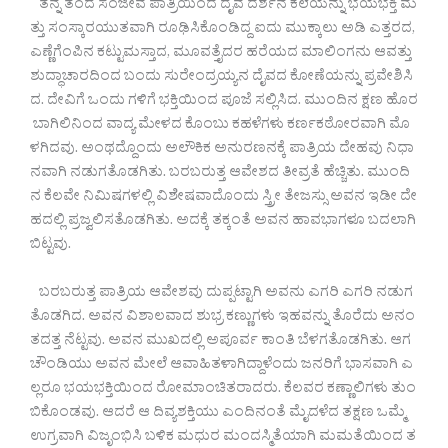
ತನ್ನ ತಂದೆ ಸಂಜೀವ ಪಾತ್ರಿಯಿಂದ ದೈವ ದರ್ಶನ ಕಲೆಯನ್ನು ಭಯಭಕ್ತಿ ಮ
ತ್ತು ಸಂಸ್ಕಾರಯುತವಾಗಿ ರೂಢಿಸಿಕೊಂಡಿದ್ದ ಐದು ಮುಕ್ಕಾಲು ಅಡಿ ಎತ್ತರದ,
ಎಣ್ಣೆಗೆಂಪಿನ ಕಟ್ಟುಮಸ್ತಾದ, ಮೂವತ್ತೈದರ ಹರೆಯದ ಮಾಲಿಂಗನು ಆವತ್ತು
ಶುದ್ಧಾಚಾರದಿಂದ ಬಂದು ಸುರೇಂದ್ರಯ್ಯನ ದೈವದ ಕೋಣೆಯನ್ನು ಪ್ರವೇಶಿಸಿ
ದ. ದೇವಿಗೆ ಒಂದು ಗಳಿಗೆ ಭಕ್ತಿಯಿಂದ ಪೂಜೆ ಸಲ್ಲಿಸಿದ. ಮುಂದಿನ ಕ್ಷಣ ಹೊರ
ಬಾಗಿಲಿನಿಂದ ವಾದ್ಯ ಮೇಳದ ಕೊಂಬು ಕಹಳೆಗಳು ಕರ್ಣಕಠೋರವಾಗಿ ಮೊ
ಳಗಿದವು. ಅಂಥದ್ದೊಂದು ಅಲೌಕಿಕ ಅನುರಣನಕ್ಕೆ ಪಾತ್ರಿಯ ದೇಹವು ನಿಧಾ
ನವಾಗಿ ನಡುಗತೊಡಗಿತು. ಬರಬರುತ್ತ ಆವೇಶದ ತೀವ್ರತೆ ಹೆಚ್ಚಿತು. ಮುಂದಿ
ನ ಕೆಲವೇ ನಿಮಿಷಗಳಲ್ಲಿ ವಿಶೇಷವಾದೊಂದು ಸ್ತ್ರೀ ತೇಜಸ್ಸು ಅವನ ಇಡೀ ದೇ
ಹದಲ್ಲಿ ಪ್ರಜ್ವಲಿಸತೊಡಗಿತು. ಅದಕ್ಕೆ ತಕ್ಕಂತೆ ಅವನ ಹಾವಭಾಗಳೂ ಬದಲಾಗಿ
ಬಿಟ್ಟವು.
ಬರಬರುತ್ತ ಪಾತ್ರಿಯ ಆವೇಶವು ದುಪ್ಪಟ್ಟಾಗಿ ಅವನು ಎಗರಿ ಎಗರಿ ನಡುಗ
ತೊಡಗಿದ. ಅವನ ವಿಶಾಲವಾದ ಶುಭ್ರ ಕಣ್ಣುಗಳು ಇಹವನ್ನು ತೊರೆದು ಅನಂ
ತದತ್ತ ನೆಟ್ಟವು. ಅವನ ಮುಖದಲ್ಲಿ ಅಪೂರ್ವ ಕಾಂತಿ ಬೆಳಗತೊಡಗಿತು. ಆಗ
ಚೌಂಡಿಯು ಅವನ ಮೇಲೆ ಆವಾಹಿತಳಾಗಿದ್ದಾಳೆಂದು ಜನರಿಗೆ ಭಾಸವಾಗಿ ಎ
ಲ್ಲರೂ ಭಯಭಕ್ತಿಯಿಂದ ರೋಮಾಂಚಿತರಾದರು. ಕೆಲವರ ಕಣ್ಣಾಲಿಗಳು ತುಂ
ಬಿಕೊಂಡವು. ಆದರೆ ಆ ದಿವ್ಯಶಕ್ತಿಯು ಎಂದಿನಂತೆ ಮೈದಳೆದ ತಕ್ಷಣ ಒಮ್ಮೆ
ಉಗ್ರವಾಗಿ ವಿಜೃಂಭಿಸಿ ಬಳಿಕ ಮಧುರ ಮಂದಸ್ಮಿತೆಯಾಗಿ ಮಮತೆಯಿಂದ ತ