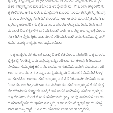
ಷ್ಟಿ ಕಿತ್ತು ತನ್ನ ಭಕ್ತಾದಿಗಳನ್ನೆಲ್ಲ ಸಹಾನುಭೂತಿಯಿಂದ ದಿಟ್ಟಿಸಿದವಳು,‘ಹ್ಞೂಂ
ಹೇಳಿ. ನನ್ನನ್ನು ಬರಮಾಡಿಕೊಂಡ ಉದ್ದೇಶವೇನು…?’ ಎಂದು ಹ್ಞೂಂಕರಿಸು
ತ್ತ ಕೇಳಿದಳು. ಆಗ ಜನರು ಒಬ್ಬೊಬ್ಬರಾಗಿ ಮುಂದೆ ಬಂದು ತಮ್ಮತಮ್ಮ ಸಮಸ್ಯೆ
, ತೊಂದರೆಗಳನ್ನೆಲ್ಲ ನಿವೇದಿಸಿಕೊಂಡರು. ಆಗ ಅವಳು ಮಂದಸ್ಮಿತೆಯಾಗಿ ಎ
ಲ್ಲರನ್ನೂ ಆಶೀವರ್ದಿಸುತ್ತ ಹಿಂಗಾರದ ಚೂರುಗಳನ್ನು ಮುರಿಮುರಿದು ಅವ
ರು ಚಾಚಿ ನಿಂತ ಕೈಗಳಿಗೆ ಎಸೆಯತೊಡಗಿದಳು. ಅವರೆಲ್ಲ ಅದನ್ನು ಭಕ್ತಿಯಿಂದ
ಸ್ವೀಕರಿಸಿ ಕಣ್ಣಿಗೊತ್ತಿಕೊಂಡು ಹಿಂದೆ ಸರಿಯತೊಡಗಿದರು. ಕೊನೆಯಲ್ಲಿ ದರ್
ಶನದ ಮುಖ್ಯ ಘಟ್ಟವೂ ಆರಂಭವಾಯಿತು.
ಇತ್ತ ಅಷ್ಟರವರೆಗೆ ಕೋಪ ಮತ್ತು ವಿಚಲಿತತೆಯಿಂದ ಚಡಪಡಿಸುತ್ತ ದೂರದ
ಲ್ಲಿ ಕೈಕಟ್ಟಿ ನಿಂತಿದ್ದ ಸುರೇಂದ್ರಯ್ಯನನ್ನು ಗುರಿಕಾರನೂ, ಕೆಲವು ಹಿರಿಯರೂ
ದೇವಿಯ ಸಮ್ಮುಖಕ್ಕೆ ಕರೆದರು. ಅವರು ಅಸಹನೆಯಿಂದಲೇ ಬಂದರು. ಗುರಿ
ಕಾರನು ಅವರೊಡನೆ ತಮ್ಮ ಸಮಸ್ಯೆಯನ್ನು ದೇವಿಯೊಡನೆ ನಿವೇದಿಸಿಕೊಳ್ಳ
ಲು ಸೂಚಿಸಿದ. ಆಗಲೂ ಸುರೇಂದ್ರಯ್ಯ ಎದೆ ಸೆಟೆಸಿಕೊಂಡೇ ದೇವಿಯೆದುರು
ನಿಂತರು. ಆದರಿತ್ತ ಗುರಿಕಾರನೂ, ಹಿರಿಯರೂ ಸುರೇಂದ್ರಯ್ಯನ ಹೆಸರೆತ್ತುತ್ತ
ಲೇ ಚೌಂಡಿಯ ಕಣ್ಣುಗಳು ಮತ್ತೆ ಕೆಂಡ ಕಾರತೊಡಗಿದವು. ಸುರೇಂದ್ರಯ್ಯನ
ಲ್ಲೂ ದೇವಿಯ ಮೇಲೆ ರೋಷ ಹೆಡೆಯಾಡುತ್ತಿತ್ತು. ತಾವು ಏನಂತಹ ಅಪರಾ
ಧ ಮಾಡಿದ್ದೇವೆಂದು ಇವಳು ತಮ್ಮನ್ನು ಊರವರೆದುರೆಲ್ಲ ಇಷ್ಟೊಂದು ತುಚ್ಛ
ವಾಗಿ ಕಾಣುತ್ತಿದ್ದಾಳೆ…? ಎಂದು ಯೋಚಿಸಿ ಅಶಾಂತರಾಗಿದ್ದವರು,