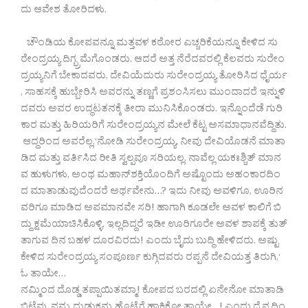
ದು ಆವೇಶ ತೋರಿದಳು.
ಚೌಂಡಿಯ ಕೋಪವನ್ನೂ ಮತ್ತವಳ ಕಠೋರ ಎಚ್ಚರಿಕೆಯನ್ನೂ ಕೇಳಿದ ಸು
ರೇಂದ್ರಯ್ಯ ದಿಗ್ಭ್ರಮೆಗೊಂಡರು. ಆದರೆ ಅತ್ತ ನೆರೆದವರಲ್ಲಿ ಕೆಲವರು ಸುರೇಂ
ದ್ರಯ್ಯನಿಗೆ ಬೇಕಾದವರು, ದೇವಿಯೆದುರು ಸುರೇಂದ್ರಯ್ಯ ತೋರಿಸಿದ ಧೈರ್ಯ
, ಸಾಹಸಕ್ಕೆ ಹುಬ್ಬೇರಿಸಿ ಅವರನ್ನು ತಣ್ಣಗೆ ಪ್ರಶಂಸಿಸಲು ಮುಂದಾದರೆ ಇನ್ನುಳಿ
ದವರು ಅವರ ಉದ್ಧಟತನಕ್ಕೆ ತೀರಾ ಮುನಿಸಿಕೊಂಡರು. ಇನ್ನೊಂದೆಡೆ ಗುರಿ
ಕಾರ ಮತ್ತು ಹಿರಿಯರಿಗೆ ಸುರೇಂದ್ರಯ್ಯನ ಮೇಲೆ ಕೆಟ್ಟ ಅಸಮಾಧಾನವೆದ್ದಿತು.
ಆದ್ದರಿಂದ ಅವರೆಲ್ಲ,‘ನೋಡಿ ಸುರೇಂದ್ರಯ್ಯ, ನೀವು ದೇವಿಯೊಡನೆ ಮಾತಾ
ಡಿದ ಮತ್ತು ವರ್ತಿಸಿದ ರೀತಿ ಸ್ವಲ್ಪವೂ ಸರಿಯಲ್ಲ. ನಾವೆಲ್ಲ ಯಕಃಶ್ಚಿತ್ ಮಾನ
ವ ಹುಳುಗಳು, ಅಂಥ ಮಹಾನ್‍ಶಕ್ತಿಯೊಂದಿಗೆ ಅಷ್ಟೊಂದು ಅಹಂಕಾರದಿಂ
ದ ಮಾತಾಡುವುದೆಂದರೆ ಅರ್ಥವೇನು…? ಇದು ನೀವು ಅವಳಿಗೂ, ಊರಿನ
ವರಿಗೂ ಮಾಡಿದ ಅಪಮಾನವೇ ಸರಿ! ಹಾಗಾಗಿ ಕೂಡಲೇ ಅವಳ ಕಾಲಿಗೆ ಬಿ
ದ್ದು ಕ್ಷಮೆಯಾಚಿಸಿಕೊಳ್ಳಿ. ಇಲ್ಲದಿದ್ದರೆ ಇಡೀ ಊರಿಗೂರೇ ಅವಳ ಶಾಪಕ್ಕೆ ತುತ್
ತಾಗುವ ದಿನ ಬಹಳ ದೂರವಿರದು! ಎಂದು ಬೈದು ಬುದ್ಧಿ ಹೇಳಿದರು. ಅಷ್ಟು
ಕೇಳಿದ ಸುರೇಂದ್ರಯ್ಯ ಸಂಪೂರ್ಣ ಕುಗ್ಗಿದವರು ರಪ್ಪನೆ ದೇವಿಯತ್ತ ತಿರುಗಿ,‘
ಓ ತಾಯೇ…
ನಮ್ಮಿಂದ ದೊಡ್ಡ ತಪ್ಪಾಯಿತಮ್ಮಾ! ಕೋಪದ ಬರದಲ್ಲಿ ಏನೇನೋ ಮಾತಾಡಿ