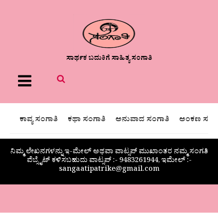
ಸಾರ್ಥಕ ಬದುಕಿಗೆ ಸಾಹಿತ್ಯ ಸಂಗಾತಿ
Menu
ಕಾವ್ಯ ಸಂಗಾತಿ
ಕಥಾ ಸಂಗಾತಿ
ಅನುವಾದ ಸಂಗಾತಿ
ಅಂಕಣ ಸಂಗಾ
ನಿಮ್ಮ ಲೇಖನಗಳನ್ನು ಇ-ಮೇಲ್ ಅಥವಾ ವಾಟ್ಸಪ್ ಮುಖಾಂತರ ನಮ್ಮ ಸಂಗತಿ
ವೆಬ್ಸೈಟ್ ಕಳಿಸಬಹುದು ವಾಟ್ಸಪ್‌ :- 9483261944, ಇಮೇಲ್ :-
sangaatipatrike@gmail.com