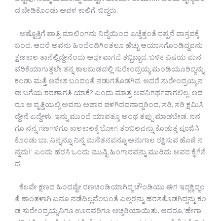
ಬಿಟ್ಟೆವು. ನಮ್ಮ ದುಡುಕನ್ನು ಹೊಟ್ಟೆಗೆ ಹಾಕಿಕೋ ತಾಯೇ…! ಎಂದು ದೈನ್ಯದಿಂ
ದ ಬೇಡಿಕೊಂಡು ಅವಳ ಕಾಲಿಗೆ ಬಿದ್ದರು.
ಅಷ್ಟೊತ್ತಿಗೆ ಪಾತ್ರಿ ಮಾಲಿಂಗನು ನಿದ್ದೆಯಿಂದ ಎಚ್ಚೆತ್ತಂತೆ ರಪ್ಪನೆ ವಾಸ್ತವಕ್ಕೆ
ಬಂದ. ಆದರೆ ಅವನು ಹಿಂದೆಂದಿಗಿಂತಲೂ ಹೆಚ್ಚು ಆಯಾಸಗೊಂಡಿದ್ದವನು
ಕ್ಷಣಕಾಲ ತಾನೆಲ್ಲಿದ್ದೇನೆಂದು ಅರ್ಥವಾಗದೆ ತಬ್ಬಿಬ್ಬಾದ. ಬಳಿಕ ವಿಷಯ ಮನ
ವರಿಕೆಯಾಗುತ್ತಲೇ ತನ್ನ ಕಾಲಬುಡದಲ್ಲಿ ಸುರೇಂದ್ರಯ್ಯ ಮಂಡಿಯೂರಿದ್ದನ್ನು
ಕಂಡು ಮತ್ತೆ ಆವೇಶ ಬಂದಂತೆ ನಡುಗತೊಡಗಿದ. ಆದರೆ ಸುರೇಂದ್ರಯ್ಯನ
ಈ ಬಗೆಯ ಶರಣಾಗತಿ ಯಾಕೆ? ಎಂದು ಮಾತ್ರ ಅವನಿಗರ್ಥವಾಗಲಿಲ್ಲ. ಆದ
ರೂ ಆ ವೃತ್ತಿಯಲ್ಲಿ ಅವನು ಅಪಾರ ಪಳಗಿದವನಾದ್ದರಿಂದ,‘ಸರಿ, ಸರಿ ಕ್ಷಮಿಸಿ
ದ್ದೇನೆ ಎದ್ದೇಳು. ಇನ್ನು ಮುಂದೆ ಯಾವತ್ತೂ ಅಂಥ ತಪ್ಪು ಮಾಡಬೇಡ. ನನ
ಗೂ ನನ್ನ ಗಣಗಳಿಗೂ ಕಾಲಕಾಲಕ್ಕೆ ಭೋಗ ತಂಬಿಲವನ್ನು ಕೊಡುತ್ತ ಪೂಜಿಸಿ
ಕೊಂಡು ಬಾ. ನಿನ್ನನ್ನೂ ನಿನ್ನ ಮನೆತನವನ್ನೂ ಅನುಗಾಲ ರಕ್ಷಿಸುವ ಹೊಣೆ ನ
ನ್ನದು!’ ಎಂದು ಹರಸಿ ಒಂದು ಮುಷ್ಟಿ ಹಿಂಗಾರವನ್ನು ಮುರಿದು ಅವರ ಕೈಗೆಸೆ
ದ.
ಕೆಲವೇ ಕ್ಷಣದ ಹಿಂದಷ್ಟೇ ರಣಚಂಡಿಯಾಗಿದ್ದ ಚೌಂಡಿಯು ಈಗ ಇದ್ದಕ್ಕಿದ್ದಂ
ತೆ ಶಾಂತಳಾಗಿ ಏನೂ ನಡೆದಿಲ್ಲವೆಂಬಂತೆ ಎಲ್ಲರನ್ನು ಹರಸತೊಡಗಿದ್ದನ್ನು ಕಂ
ಡ ಸುರೇಂದ್ರಯ್ಯನಿಗೂ ಊರವರಿಗೂ ಅಚ್ಚರಿಯಾಯಿತು. ಆದರೂ,‘ಹೇಗಾ