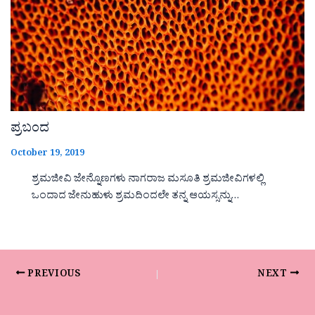
ಪ್ರಬಂದ
October 19, 2019
ಶ್ರಮಜೀವಿ ಜೇನ್ನೊಣಗಳು ನಾಗರಾಜ ಮಸೂತಿ ಶ್ರಮಜೀವಿಗಳಲ್ಲಿ
ಒಂದಾದ ಜೇನುಹುಳು ಶ್ರಮದಿಂದಲೇ ತನ್ನ ಆಯಸ್ಸನ್ನು…
PREVIOUS
NEXT