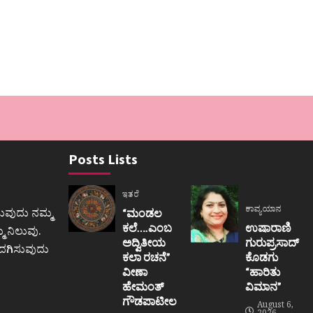
Posts Lists
ಇತರೆ
ಕಾವ್ಯಯಾನ
ುವುದು ನಮ್ಮ
“ಮಂಡಲ
ಕಲೆ….ಎಂಬ
ಉಷಾರಾಣಿ
 ನಿಲುವು.
ಅದ್ವಿತೀಯ
ಗುರುಪ್ರಸಾದ್
ಒದಗಿಸುವುದು
ಕಲಾ ರಚನೆ”‌
ಕೊಡಗು
ವೀಣಾ
“ಹಾರಿತು
ಹೇಮಂತ್‌
ವಿಮಾನ”
ಗೌಡಪಾಟೀಲ
August 6,