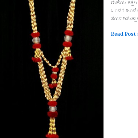
ಗುಹೆಯ ಕತ್ತಲ ನೀ
ಒಂದರ ಹಿಂದೊ
ತಯಾರಿಸುತ್ತಾ
Read Post 