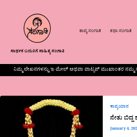
ಕಾವ್ಯ ಸಂಗಾತಿ
ಕಥಾ ಸಂಗಾತಿ
ಸಾರ್ಥಕ ಬದುಕಿಗೆ ಸಾಹಿತ್ಯ ಸಂಗಾತಿ
ನಿಮ್ಮ ಲೇಖನಗಳನ್ನು ಇ-ಮೇಲ್ ಅಥವಾ ವಾಟ್ಸಪ್ ಮುಖಾಂತರ ನಮ್ಮ ಸ
ನೇತು
ಬಿದ್ದ
ಕಾವ್ಯಯಾನ
ಹಾರ
ನೇತು ಬಿದ್ದ
January 4, 20