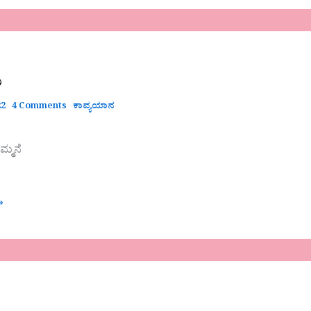
ು
22
4 Comments
ಕಾವ್ಯಯಾನ
್ಮನೆ
»