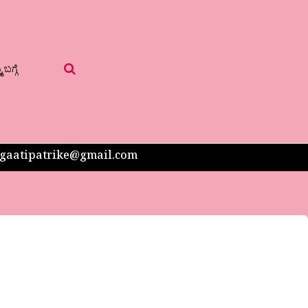
 ಬಗ್ಗೆ
 sangaatipatrike@gmail.com