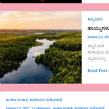
ಹಾಯ್ಕುಗಳು
ಕಾವ್ಯಯಾನ
ಹಾಯ್ಕುಗಳ
January 4, 20
ತಣ್ಣನೆ ಗಾಳಿ
ತೀಡುವುದು ಘಮ
ವ್ಯಾಪಾರವಿಲ್ಲ
Read Post 
,
ಅಂಕಣ ಸಂಗಾತಿ
ಸಾಧಕಿಯರ ಯಶೋಗಾಥೆ
January 4, 2022
2 Comments
ಅಂಕಣ ಸಂಗಾತಿ
,
ಸಾಧಕಿಯರ ಯಶೋಗಾಥೆ