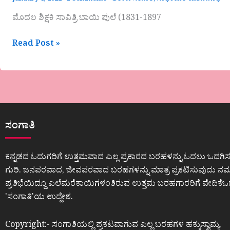
ಮೊದಲ ಶಿಕ್ಷಕಿ ಸಾವಿತ್ರಿ ಬಾಯಿ ಪುಲೆ (1831-1897
Read Post »
ಸಂಗಾತಿ
ಕನ್ನಡದ ಓದುಗರಿಗೆ ಉತ್ತಮವಾದ ಎಲ್ಲ ಪ್ರಕಾರದ ಬರಹಳನ್ನು ಓದಲು ಒದಗಿಸ
ಗುರಿ. ಜನಪರವಾದ, ಜೀವಪರವಾದ ಬರಹಗಳನ್ನು ಮಾತ್ರ ಪ್ರಕಟಿಸುವುದು ನಮ್ಮ
ಪ್ರತಿಭೆಯಿದ್ದೂ ಎಲೆಮರೆಕಾಯಿಗಳಂತಿರುವ ಉತ್ತಮ ಬರಹಗಾರರಿಗೆ ವೇದಿಕೆ
ʼಸಂಗಾತಿʼಯ ಉದ್ದೇಶ.
Copyright:- ಸಂಗಾತಿಯಲ್ಲಿ ಪ್ರಕಟವಾಗುವ ಎಲ್ಲ ಬರಹಗಳ ಹಕ್ಕುಸ್ವಾಮ್ಯ