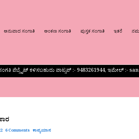
ಅನುವಾದ ಸಂಗಾತಿ
ಅಂಕಣ ಸಂಗಾತಿ
ಪುಸ್ತಕ ಸಂಗಾತಿ
ಇತರೆ
ನಮ್ಮ
ಂಗತಿ ವೆಬ್ಸೈಟ್ ಕಳಿಸಬಹುದು ವಾಟ್ಸಪ್‌ :- 9483261944, ಇಮೇಲ್ :-
 ಹಾರ
22
6 Comments
ಕಾವ್ಯಯಾನ