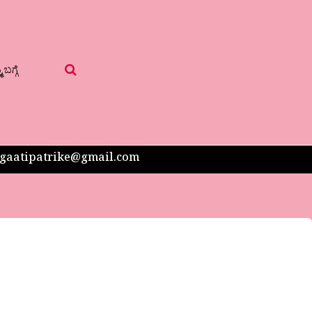
 ಬಗ್ಗೆ
 sangaatipatrike@gmail.com