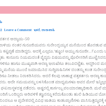
ಹಿ
22
Leave a Comment
ಇತರೆ
,
ದಾರಾವಾಹಿ
 ಕಾರ್ಯಚರಣೆಯ ರೋಚಕ ದೃಶ್ಯಗಳನ್ನು ಸೆರೆಹಿಡಿದು ತಂತಮ್ಮ ಚಾನೆಲ್‍ಗಳಲ್ಲಿ ಬಿತ್ತರಿಸುವ ಕಾತರದಲ್ಲಿದ್ದ ಕೆಲವು ಮಾಧ್ಯಮದವರೂ ಅವರ ಹಿಂದೆ ಹೊರಟರು. ಆದರೆ ಮಾದೇವಪ್ಪನವರು ಅವರಿಗೆ ಅನುಮತಿ ಕೊಡಲಿಲ್ಲ. ಅದರಿಂದ ನಿರಾಶರಾದ ಅವರು ಮತ್ತೆ ಸುರೇಂದ್ರಯ್ಯನನ್ನು ಹಿಡಿದುಕೊಂಡರು. ‘ನಿನ್ನೆ ನಡೆದ ಭೀಕರ ಘಟನೆಗೆ ಕಾರಣವೇನು? ಯಾಕಾಗಿ ಇಲ್ಲಿ ಪೂಜಾ ವಿಧಿಗಳನ್ನು ನಡೆಸಿದಿರಿ? ಈ ಜಾಗ ಖಾಸಗಿಯೋ ಅಥವಾ ಸರಕಾರದ್ದೋ? ಇಂಥ ಅರಣ್ಯ ಪ್ರದೇಶದಲ್ಲಿ ಯಾವ ಕೆಲಸಕಾರ್ಯಗಳನ್ನು ನಡೆಸಬೇಕಿದ್ದರೂ ಅರಣ್ಯ ಇಲಾಖೆ ಮತ್ತು ಭೂಕಂದಾಯ ಇಲಾಖೆಗಳ ಅನುಮತಿ ಪಡೆಯುವುದು ಕಡ್ಡಾಯ. ಹೀಗಿರುವಾಗ ನೀವು ಅದನ್ನು ಪಡೆದುಕೊಂಡಿದ್ದೀರಾ…?’ಎಂದು ಸುರೇಂದ್ರಯ್ಯ ಕಕ್ಕಾಬಿಕ್ಕಿಯಾಗುವಂಥ ಪ್ರಶ್ನೆಗಳನ್ನೆಸೆದರು. ಆದರೂ ಸುರೇಂದ್ರಯ್ಯನ ಅಷ್ಟು ಬೇಗ ಸೋಲೊಪ್ಪಿಕೊಳ್ಳುವ ಕುಳವಲ್ಲ. ಆದ್ದರಿಂದ ಅವರು ಸಂಭಾಳಿಸಿಕೊಂಡು,‘ನೀವು ಒಬ್ಬೊಬ್ಬರಾಗಿ ಒಂದೊಂದು ಪ್ರಶ್ನೆಗಳನ್ನು ಕೇಳಿದರೆ ಉತ್ತರಿಸಬಹುದು. ಅದುಬಿಟ್ಟು ಎಲ್ಲರೂ ಒಟ್ಟಾಗಿ ಮೈಮೇಲೆ ಸೀಮೆಎಣ್ಣೆ ಸುರಿದುಕೊಂಡು ಕಡ್ಡಿ ಗೀರುವಂತೆ ವರ್ತಿಸಿದರೆ ನಾವು ಯಾರಿಗೇನು ಹೇಳಲೀ…!’ಎಂದು ತಾವೂ ಸಿಡುಕಿದರು. ಆಗ ಮಾಧ್ಯಮದವರೂ ತಮ್ಮ ಗಡಿಬಿಡಿಯನ್ನು ಹತ್ತಿಕ್ಕಿಕೊಂಡರು.‘ನೋಡೀ… ಮೊದಲನೆಯದಾಗಿ ನಾವು ಹೇಳುವುದೇನೆಂದರೆ ಈ ಜಮೀನು ನಮ್ಮ ಅಜ್ಜ, ಮುತ್ತಜ್ಜನ ಕಾಲದಿಂದಲೂ ನಮಗೇ ಸೇರಿದ್ದು. ಇದರ ಪಟ್ಟೆಯೂ ಈಗ ನಮ್ಮ ಹೆಸರಿನಲ್ಲೇ ಇದೆ. ಜಮೀನು ನಮ್ಮದೆಂದ ಮೇಲೆ ಬಂಡೆಯೂ ನಮ್ಮದೇ ಅಲ್ಲವಾ? ಅಷ್ಟಲ್ಲದೇ ನಮ್ಮ ಹಿರಿಯರ ಕಾಲದಿಂದಲೂ ಈ ಬಂಡೆಗಳೊಳಗೆ ನಮ್ಮ ದೈವ ಭೂತಗಳು ನೆಲೆಸಿದ್ದವು ಮತ್ತು ಈಗಲೂ ಇವೆ. ಆದ್ದರಿಂದ ಅವುಗಳಿಗೆ ಹಮ್ಮಿಕೊಂಡಿದ್ದ ಪೂಜೆಯೊಂದನ್ನು ಮಾಡಲು ಏಕನಾಥ ಗುರೂಜಿಯವರನ್ನು ಕರೆಯಿಸಿದ್ದೆವು. ಅವರದನ್ನು ನಡೆಸುತ್ತಿದ್ದ ಹೊತ್ತಿಗೇ ಆ ಹಾಳು ಪ್ರಾಣಿಗಳು ನಮ್ಮೆಲ್ಲರ ಮೇಲೆ ದಾಳಿ ಮಾಡಿದವು. ಆದರೂ ದೇವರ ದಯೆಯಿಂದ ಗುರೂಜಿಯವರಿಗೇನೂ ತೊಂದರೆಯಾಗಿಲ್ಲ. ಅದು ನಮ್ಮ ಪುಣ್ಯ!’ ಎಂದು ವಿಷಾದ ತೋರ್ಪಡಿಸುತ್ತ ವಿವರಿಸಿದರು. ‘ಹಾಗಾದರೆ ಈ ಕಲ್ಲು ಒಡೆಯುವ ಜನರೆಲ್ಲ ಯಾಕೆ ಬಂದರು?’ ಪತ್ರಕರ್ತನೊಬ್ಬ ತಟ್ಟನೇ ಪ್ರಶ್ನಿಸಿದ. ಆಗ ಸುರೇಂದ್ರಯ್ಯನೂ ಅವಕ್ಕಾದವರು, ‘ಅದು, ಅದೂ… ಅವರು ಬಂಡೆ ಒಡೆಯಲು ಬಂದವರು!’ ಎಂದು ಧೈರ್ಯದಿಂದ ಹೇಳಿಯೇಬಿಟ್ಟರು. ‘ಹೌದಾ…! ಯಾವ ಬಂಡೆ? ಅದನ್ನು ತೆರವುಗೊಳಿಸಲು ಸಂಬಂಧಪಟ್ಟ ಇಲಾಖೆಗಳ ಅನುಮತಿ ಸಿಕ್ಕಿದೆಯಾ…?’ ಎಂದು ಮತ್ತದೇ ಪ್ರಶ್ನೆಗಳು ಕೇಳಿ ಬಂದವು. ‘ಹೌದು! ಅದರ ಬಗ್ಗೆ ನಾವು ಇಲ್ಲಿನ ಪಂಚಾಯತ್ ಆಫೀಸಿಗೆ ಹದಿನೈದು ದಿನಗಳ ಮುಂಚೆಯೇ ಅರ್ಜಿ ಕೊಟ್ಟಿದ್ದೆವು. ಅವರು ಬಂದು ನೋಡಿಯೂ ಹೋಗಿದ್ದಾರೆ. ಆದರೆ ಅವರ ಲಿಖಿತ ಅನುಮತಿ ಸಿಕ್ಕಿದ ನಂತರವೇ ಕೆಲಸ ಆರಂಭವಾಗುವುದು!’ಎಂದು ಖಡಕ್ಕಾಗಿ ಉತ್ತರಿಸಿದ ಸುರೇಂದ್ರಯ್ಯ,‘ಹ್ಞಾಂ! ಇನ್ನೊಂದು ಮಾತು. ಅದನ್ನೂ ನಿಮಗೀಗಲೇ ಹೇಳಿಬಿಡುತ್ತೇವೆ. ನಮ್ಮ ಈಶ್ವರಪುರದ ಬುಕ್ಕಿಗುಡ್ಡೆ ಎಲ್ಲರಿಗೂ ಗೊತ್ತಿರಬಹುದಲ್ಲವಾ? ಅಲ್ಲೊಂದು ಕಡೆ ಕಾರಣಿಕದ ನಾಗ ಪರಿವಾರ ದೈವಗಳಿಗೆ ನಿರ್ಮಿಸಬೇಕೆಂದಿರುವ ದೇವಸ್ಥಾನಕ್ಕೆ ನಾವು ಈ ಬಂಡೆಯನ್ನು ದಾನವಾಗಿ ಕೊಟ್ಟಿದ್ದೇವೆ!’ಎಂದು ಪತ್ರಕರ್ತರ ಪ್ರಶ್ನೆಗಳಿಗೆ ಸಡ್ಡು ಹೊಡೆವಂತೆ ಉತ್ತರಿಸಿದರು. ಸುರೇಂದ್ರಯ್ಯನ ಬಾಯಿಯಿಂದ,‘ಕಾರಣಿಕ’ ಮತ್ತು ‘ನಾಗ’ ಎಂಬ ಎರಡು ಪದಗಳು ಹೊರಗೆ ಬಿದ್ದ ಕೂಡಲೇ ಪತ್ರಕರ್ತರಲ್ಲಿ ಅನೇಕರು ತಣ್ಣಗಾದರು. ಅಷ್ಟೊತ್ತಿಗೆ ಚಿಟ್ಟೆಹುಲಿ ಹಿಡಿಯಲು ಹೋಗಿದ್ದ ತಂಡವೂ ಹಿಂದಿರುಗಿ ಬಂದಿತು. ಬಂದವರು, ಅರಣ್ಯಾಧಿಕಾರಿಗಳೊಡನೆ ಗೌಪ್ಯವಾಗಿ ಮಾತಾಡಿದರು. ಪತ್ರಕರ್ತರೂ ದೃಶ್ಯ ಮಾಧ್ಯಮದವರೂ ಸುರೇಂದ್ರಯ್ಯನನ್ನು ಬಿಟ್ಟು ಅವರನ್ನು ಮುತ್ತಿಕೊಂಡರು. ಅಷ್ಟರಲ್ಲಿ ಅಮರೇಶನಿಂದ ಕಾರ್ಯಾಚರಣೆಯ ಮಾಹಿತಿ ಪಡೆದುಕೊಂಡ ಮಹಾದೇವಪ್ಪನವರು ಮಾಧ್ಯಮದವರನ್ನು ಉದ್ದೇಶಿಸಿ ಮಾತಾಡತೊಡಗಿದರು,‘ನಮ್ಮ ತಂಡವು ಇಡೀ ಬಂಡೆಗಳ ಎಡೆಎಡೆಗಳನ್ನೂ ಶೋಧಿಸಿ ನೋಡಿತು. ಅಲ್ಲೆಲ್ಲೂ ಯಾವ ಪ್ರಾಣಿಗಳೂ ಸಿಗಲಿಲ್ಲ. ಬಹುಶಃ ಅವುಗಳು ನಮ್ಮನ್ನು ಕಂಡು ಓಡಿ ಹೋಗಿರಬಹುದು. ಆದರೆ ಅವು ಬಹಳಷ್ಟು ಕಾಲದಿಂದ ಇಲ್ಲಿಯೇ ವಾಸವಿದ್ದುವು ಎಂಬುದು ನಮ್ಮ ತಜ್ಞರಿಗೆ ತಿಳಿದು ಬಂದಿದೆ. ಆದರೂ ಯಾರೂ ಗಾಬರಿಪಡುವ ಅಗತ್ಯವಿಲ್ಲ. ಯಾಕೆಂದರೆ ಆ ಪ್ರಾಣಿಗಳು ಹ್ಯೂಮನ್ ಹಂಟರ್‍ಗಳಲ್ಲ. ಅಂದರೆ ನರಭಕ್ಷಕಗಳಲ್ಲ! ಅವುಗಳ ನೆಲೆಯ ಹತ್ತಿರ ಬೆಂಕಿ ಕಾಣಿಸಿಕೊಂಡಿದ್ದರಿಂದ ಅವು ಹೆದರಿ ದಾಳಿ ನಡೆಸಿರುವ ಸಾಧ್ಯತೆಯಿದೆ. ಆ ಬಗ್ಗೆಯೂ ಸೂಕ್ತ ತನಿಖೆ ನಡೆಸಲಾಗುವುದು!’ಎಂದವರ ದೃಷ್ಟಿ ಒಂದುಕ್ಷಣ ಸುರೇಂದ್ರಯ್ಯನತ್ತ ಹೊರಳಿ ಮತ್ತೆ ಟಿವಿ ಕ್ಯಾಮರಾಗಳತ್ತ ನೆಟ್ಟಿತು. ಅದನ್ನು ಗ್ರಹಿಸಿದ ಸುರೇಂದ್ರಯ್ಯ ಒಳಗೊಳಗೇ ಚಡಪಡಿಸಿದರು. ‘ಇಂದಲ್ಲ ನಾಳೆ ಆ ಪ್ರಾಣಿಗಳು ಮರಳಿ ಬರಬಹುದು. ಆಗ ಅವುಗಳನ್ನು ಸುರಕ್ಷಿತವಾಗಿ ಹಿಡಿದು ಅಭಯಾರಣ್ಯಕ್ಕೆ ವರ್ಗಾಯಿಸುವ ವ್ಯವಸ್ಥೆಯನ್ನು ಇಲಾಖೆ ಮಾಡುತ್ತದೆ. ಅದಕ್ಕೆ ಇಲ್ಲಿನ ಸಾರ್ವಜನಿಕರ ಸಹಾಯವೂ ಬೇಕಾಗುತ್ತದೆ. ಇನ್ನು ಮುಂದೆ ಕೆಲವು ಕಾಲ ಈ ಬೋನು ಇಲ್ಲೇ ಇರುತ್ತದೆ. ಆ ಪ್ರಾಣಿಗಳಿಂದ ದಾಳಿಗೊಳಗಾದವರಿಗೆ ಸದ್ಯದಲ್ಲೇ ಪರಿಹಾರ ಮಂಜೂರು ಮಾಡಲಾಗುವುದು!’ಎಂದು ಆಶ್ವಾಸನೆಯಿತ್ತರು. ನಡೆದ ಭಯಾನಕ ಘಟನೆಯೊಂದರ ಸಾರಾಂಶವನ್ನು ರಾಜ್ಯ ಮತ್ತು ದೇಶದಾದ್ಯಂತ ಎಪ್ಪತ್ತೆರಡು ಗಂಟೆಗಳ ಕಾಲ ಎಡೆಬಿಡದೆ ರೋಚಕವಾಗಿ ಬಿತ್ತರಿಸುತ್ತ ತಂತಮ್ಮ ವಾಹಿನಿಗಳ ಟಿ.ಆರ್.ಪಿ. ಹೆಚ್ಚಿಸಿಕೊಳ್ಳುವುದರೊಂದಿಗೆ ವನ್ಯಜೀವಿ ಮತ್ತು ಪರಿಸರ ಸಂರಕ್ಷಣೆಯ ಸಲುವಾಗಿಯೂ ತಮ್ಮ ವೀಕ್ಷಕರಲ್ಲಿ ಅರಿವು ಮೂಡಿಸಬೇಕೆಂಬ ಧಾವಂತದಲ್ಲಿದ್ದ ಕೆಲವು ಮಾಧ್ಯಮಗಳ ಉತ್ಸಾಹಕ್ಕೆ ಸಮಸ್ಯೆಯೊಂದು ಬಿಸಿಯೇರುವ ಮುನ್ನವೇ ಟುಸ್ಸೆಂದದ್ದು ನಿರಾಶೆ ಮೂಡಿಸಿತು. ಆದ್ದರಿಂದ ಅವರೆಲ್ಲ ತಮಗೆ ಸಿಕ್ಕಷ್ಟು ಸುದ್ದಿಯನ್ನೇ ಸೆರೆ ಹಿಡಿದುಕೊಂಡವರು ಅದಕ್ಕೆ ಒಬ್ಬೊಬ್ಬರು ಒಂದೊಂದು ರೀತಿಯ ರೂಪಾರ್ಥಗಳನ್ನು ನೀಡುತ್ತ ತಂತಮ್ಮ ವೀಕ್ಷಕರನ್ನು ಮನರಂಜಿಸುವ ಯೋಚನೆಯಿಂದ ಹಿಂದಿರುಗಿದರು. ಮಾಧ್ಯಮದವರು ಹೊರಡುತ್ತಲೇ ಸುರೇಂದ್ರಯ್ಯ, ಅರಣ್ಯಾಧಿಕಾರಿ ಮತ್ತು ಸಿಬ್ಬಂದಿವರ್ಗವನ್ನು ಅಭಿಮಾನದಿಂದ ಮನೆಗೆ ಕರೆದೊಯ್ದರು. ನೆರೆಮನೆಯ ಕೆಲಸದವನನ್ನು ಕರೆದು ಸೀಯಾಳ ಕೊಯ್ಯಲು ಸೂಚಿಸಿದವರು, ‘ಬನ್ನಿ ಬನ್ನೀ ಸಾರ್ ಒಳಗೆ ಬನ್ನಿ ಕುಳಿತುಕೊಳ್ಳಿ…!’ ಎಂದು ಆದರದಿಂದ ಕರೆದು ಕುಳ್ಳಿರಿಸಿಕೊಂಡರು. ಬಳಿಕ ತಮ್ಮ ಮನೆ ಕೆಲಸದವಳನ್ನು ಕರೆದು ಏನೋ ಪಿಸುಗುಟ್ಟಿದರು. ಅವಳು ತಲೆಯಾಡಿಸಿ ಹೋದವಳು ಹರಿವಾಣದ ತುಂಬಾ ಕದಳಿ ಬಾಳೆಹಣ್ಣುಗಳನ್ನು ತಂದು ಟಿಪಾಯಿ ಮೇಲಿಟ್ಟು ಹೋದಳು. ಅಷ್ಟರಲ್ಲಿ ಸೀಯಾಳವೂ ಬಂತು. ಸುಮಾರು ಎರಡು ಗಂಟೆಯಿಂದ ಸುಡುಬಂಡೆಗಳ ಹತ್ತಿರದ ಮತ್ತಿ ಮರದ ನೆರಳಲ್ಲಿ ನಿಂತುಕೊಂಡು ಬಿಸಿಲಿನ ಝಳಕ್ಕೆ ಬಾಯಾರಿಬಿಟ್ಟಿದ್ದ ಮಾದೇವಪ್ಪನವರಿಗೂ ಸಿಬ್ಬಂದಿಗಳಿಗೂ ಸಿಹಿಯಾದ ಸೀಯಾಳವು ಅಮೃತದಂತೆನ್ನಿಸಿ ಸುರೇಂದ್ರಯ್ಯನ ಒತ್ತಾಯಕ್ಕೆಂಬಂತೆ ಒಬ್ಬೊಬ್ಬರು ಎರಡೆರಡು ಸೀಯಾಳಗಳನ್ನು ಹೊಟ್ಟೆಗಿಳಿಸಿ ಬಾಳೆಹಣ್ಣುಗಳನ್ನೂ ತಿಂದು ನೆಮ್ಮದಿಯ ಉಸಿರುಬಿಟ್ಟರು. ಇಲಾಖೆಯವರು ತಮ್ಮ ಆತಿಥ್ಯ ಸ್ವೀಕರಿಸಿದ ಮೇಲೆ ಸುಂದರಯ್ಯ ಮೆಲ್ಲನೇ,‘ಸಾರ್ ಆ ಬಂಡೆ ಮತ್ತು ಆಸುಪಾಸಿನ ಕಾಡುಗಳನ್ನು ಸದ್ಯದಲ್ಲೇ ತೆಗೆಯಬೇಕೆಂದಿದ್ದೇವೆ. ಅದಕ್ಕೆ ನಿಮ್ಮ ಇಲಾಖೆಯ ಒಪ್ಪಿಗೆ ಮತ್ತು ಸಹಕಾರ ಎರಡೂ ಬೇಕಾಗುತ್ತದೆ. ಅದನ್ನು ನೀವು ಕೊಟ್ಟರೆ ಬಹಳ ಉಪಕಾರವಾಗುತ್ತದೆ. ಆದರೆ ಅದಕ್ಕೆ ಪ್ರತಿಯಾಗಿ ನಾವು ತಮ್ಮನ್ನೂ ಮತ್ತು ಇಲಾಖೆಯನ್ನೂ ಸಂದರ್ಭೋಚಿತವಾಗಿ ಸತ್ಕರಿಸುವುದನ್ನು ಮರೆಯುವುದಿಲ್ಲ!’ ಎಂದು ವಿನಂತಿಸಿದರು. ಸುರೇಂದ್ರಯ್ಯನ ಸಜ್ಜನಿಕೆಗೆ ಮನಸೋತ ಮಹಾದೇವಪ್ಪನವರು,‘ಆಯ್ತು ಆ ಬಗ್ಗೆ ನೀವೇನೂ ಚಿಂತಿಸಬೇಡಿ ಸುಂದರಯ್ಯನವರೇ. ಆದರೆ ಇನ್ನು ಮುಂದೆ ಅಲ್ಲಿ ನೀವು ಯಾವ ಕೆಲಸ ನಡೆಸುವುದಿದ್ದರೂ ಇಲಾಖೆಗೆ ತಿಳಿಸಿ ಅನುಮತಿ ಪಡೆದೇ ಮುಂದುವರೆಯಬೇಕು. ಆಗ ಒಬ್ಬಿಬ್ಬರು ಸಿಬ್ಬಂದಿಗಳು ನಿಮ್ಮ ಜೊತೆಗಿದ್ದು ಸಹಕರಿಸುತ್ತಾರೆ. ಇಲ್ಲದಿದ್ದಲ್ಲಿ ನಿಮಗಾಗದವರು ಯಾರಾದರೂ ಬಂದು ನಿಮ್ಮ ಮೇಲೆ ದೂರು ಕೊಟ್ಟರೆ ನಾವು ಅನಿವಾರ್ಯವಾಗಿ ನಿಮ್ಮ ಮೇಲೆ ಆಕ್ಷನ್ ತೆಗೆದುಕೊಳ್ಳಬೇಕಾಗುತ್ತೆ!’ ಎಂದೂ ಎಚ್ಚರಿಸಿದರು. ಅಷ್ಟು ಕೇಳಿದ ಸುರೇಂದ್ರಯ್ಯ ಒಳಗೊಳಗೇ ಭಯಪಟ್ಟರು. ಅದನ್ನು ಗಮನಿಸಿದ ಮಹಾದೇವಪ್ಪನವರು,‘ಸರಿ ಸುರೇಂದ್ರಯ್ಯ, ನಾವಿನ್ನು ಹೊರಡುತ್ತೇವೆ. ಹಾಗೆಯೇ ನಿನ್ನೆ ನಡೆದ ಘಟನೆಯ ವಿಚಾರಣೆಗೆ ಸಂಬಂಧಿಸಿ ನೀವು ಕಛೇರಿಗೆ ಬಂದು ಹೇಳಿಕೆ ಬರೆದು ಕೊಡಬೇಕಾಗುತ್ತದೆ. ಮುಂದಿನದ್ದನ್ನು ಅಲ್ಲೇ ಕುಳಿತು ಮಾತಾಡೋಣ!’ಎಂದು ನಗುತ್ತ ಆಜ್ಞಾಪಿಸಿದರು. ಅವರ ನಗುವನ್ನು ಕಂಡ ಸುರೇಂದ್ರಯ್ಯ ಒಮ್ಮೆಲೇ ಗೆಲುವಾಗಿ,‘ಆಯ್ತು, ಆಯ್ತು ಸಾರ್ ಈಗಲೇ ಹೊರಟೆ…!’ ಎಂದು ಉಟ್ಟಬಟ್ಟೆಯಲ್ಲೇ ಅವರೊಂದಿಗೆ ಹೊರಟುಬಿಟ್ಟರು. (ಮುಂದುವರೆಯುವುದು) ಗುರುರಾಜ್ ಸನಿಲ್ ಗುರುರಾಜ್ಸನಿಲ್ಉಡುಪಿಇವರುಖ್ಯಾತಉರಗತಜ್ಞ, ಸಾಹಿತಿಯಾಗಿನಾಡಿನಾದ್ಯಂತಹೆಸರುಗಳಿಸಿದವರು. .‘ಹಾವುನಾವು’, ‘ದೇವರಹಾವು: ನಂಬಿಕೆ-ವಾಸ್ತವ’, ‘ನಾಗಬೀದಿಯ