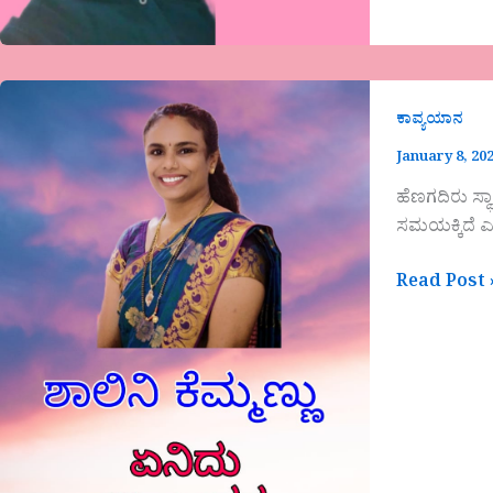
ಕಾವ್ಯಯಾನ
January 8, 20
ಹೆಣಗದಿರು ಸ್ಥಾ
ಸಮಯಕ್ಕಿದೆ 
Read Post 