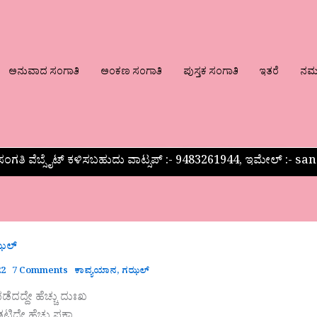
ಅನುವಾದ ಸಂಗಾತಿ
ಅಂಕಣ ಸಂಗಾತಿ
ಪುಸ್ತಕ ಸಂಗಾತಿ
ಇತರೆ
ನಮ್ಮ
ಂಗತಿ ವೆಬ್ಸೈಟ್ ಕಳಿಸಬಹುದು ವಾಟ್ಸಪ್‌ :- 9483261944, ಇಮೇಲ್ :-
ಝಲ್
22
7 Comments
ಕಾವ್ಯಯಾನ
,
ಗಝಲ್
 ಪಡೆದದ್ದೇ ಹೆಚ್ಚು ದುಃಖ