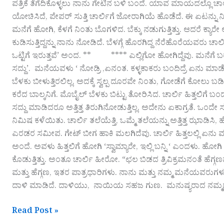
ಪತ್ರಿಕೆ ತೆಗೆದಿಕೊಳ್ಳಲು ನಾನು ಗೇಟಿನ ಬಳಿ ಬಂದೆ. ಯಾವ ಮಾಯದಲ್ಲೊ ಚಾರ್ಲಿ ಒಳ
ಯೋಚಿಸಿದೆ, ಪೇಪರ್ ಸುತ್ತಿ ಚಾರ್ಲಿಗೆ ಜೋರಾಗಿಯೆ ಹೊಡೆದೆ. ಈ ಏಟನ್ನು ನಿರೀ
ಮನೆಗೆ ಹೋಗಿ, ಕೆಳಗೆ‌ ನಿಂತು ಬೊಗಳಿದ. ಬೆಕ್ಕು ನಡುಗುತ್ತಿತ್ತು. ಆದರೆ 
ಕುಡಿಸುತ್ತಿದ್ದನ್ನು ನಾನು ನೋಡಿದೆ. ಬೆಳಗ್ಗೆ ಹೊರಗಿದ್ದ ನೆರೆಹೊರೆಯವರು ಚಾರ್ಲಿ
ಒಟ್ಟಿಗೆ ಇರುತ್ತವೆ’ ಅಂದ. ** **** ಎಲ್ಲಿಗೋ ಹೋಗಿದ್ದೆವು. ಮನೆಗೆ ಬರುವ
ಸದ್ದು’. ಮನೆಯವಳು ‘ ನೋಡ್ರಿ ,ಏನಂತ. ಕಳ್ಳಕಾಕರು ಬಂದಿದ್ರೆ ಏನು ಮಾಡೋದು
ಬೆಳಕು ಬೀಳುತ್ತಿರಲಿಲ್ಲ. ಅದಕ್ಕೆ ಸ್ವಲ್ಪ ದೂರವೇ ನಿಂತು, ಗೋಡೆಗೆ ಕೋಲು ಬಡಿದ
ಕರೆದ ಬಾಲ್ಕನಿಗೆ. ಮೊಬೈಲ್ ಬೆಳಕು ಬಿಟ್ಟು ತೋರಿಸಿದ. ಚಾರ್ಲಿ ಹಿತ್ತಲಿಗೆ 
ಸದ್ದು ಮಾಡಿದರೂ ಅತ್ತಿತ್ತ ತಿರುಗಿ‌ನೋಡುತ್ತಿಲ್ಲ. ಅದೇನು ಏಕಾಗ್ರತೆ. ಒಂ
ನಿಮಿಷ ಕಳೆಯಿತು. ಚಾರ್ಲಿ ತಲೆಯೆತ್ತಿ, ಒಮ್ಮೆ‌ ತಲೆಯನ್ನು ಅತ್ತಿತ್ತ ಝಾಡ
ಎರಡರ ಸಮೀಪ. ಗೇಟ್ ಬೀಗ ಹಾಕಿ ಮಲಗಿದೆವು. ಚಾರ್ಲಿ ಹಿತ್ತಲಲ್ಲಿ ಏನು‌ ಮ
ಅಂದೆ. ಅವಳು ಹಿತ್ತಲಿಗೆ ಹೋಗಿ ‘ಸ್ವಾಮ್ಯಾರೇ, ಇಲ್ಲಿ ಬನ್ನಿ ‘ ಎಂದಳು. ಹ
ಕೊಡುತ್ತಿತ್ತು. ಅಂತೂ ಚಾರ್ಲಿ ಹೀರೋ. “ಛಲ ಬಿಡದ ತ್ರಿವಿಕ್ರಮನಂತೆ ಹೆ
ಮತ್ತು ಹೆಗ್ಗಣ, ಇತರ ಪಾತ್ರಧಾರಿಗಳು. ನಾನು ಮತ್ತು ನಮ್ಮ ‌ಮನೆಯವರು
ದಾಳಿ ಮಾಡಿದೆ. ದಾಳಿಯು, ನಾಯಿಯ ಸಹಜ ಗುಣ. ಮನುಷ್ಯರಾದ ನಮ್ಮದು ಬೇರೆ ಬೇ
Read Post »