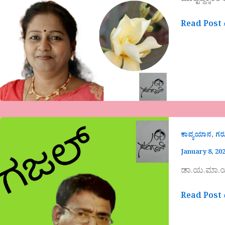
ಮುಟ್ಟಿದ್ದಕ್ಕಿಂತ ತ
Read Post 
,
ಕಾವ್ಯಯಾನ
ಗ
January 8, 20
ಡಾ.ಯ.ಮಾ.ಯಾ
Read Post 