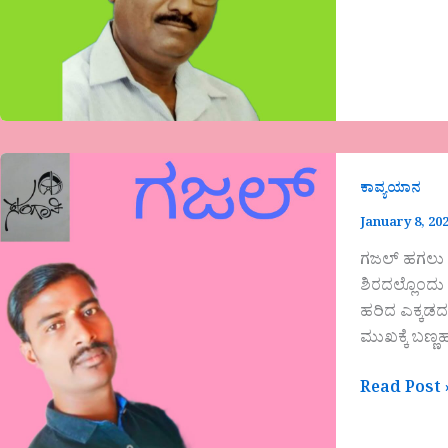
ಕಾವ್ಯಯಾನ
January 8, 20
ಗಜಲ್ ಹಗಲು ವ
ಶಿರದಲ್ಲೊಂದು
ಹರಿದ ಎಕ್ಕಡದಂತ
ಮುಖಕ್ಕೆ ಬಣ್
Read Post 