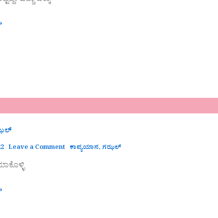
ಟ್ಟಿದ್ದೇ ಹೆಚ್ಚು ಪಕ್ಕಾ
»
ಝಲ್
22
Leave a Comment
ಕಾವ್ಯಯಾನ
,
ಗಝಲ್
ಕೊಳ್ಳಿ
»