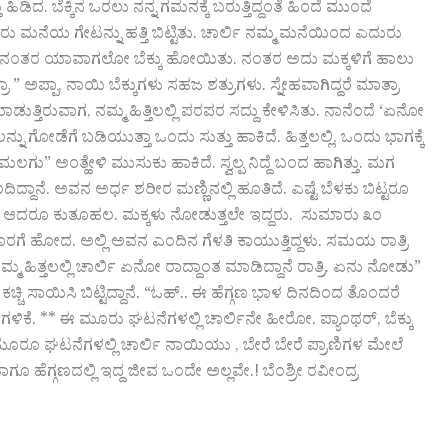
ಹಿಡಿದ. ಬೆಕ್ಕಿನ ಒರಲು ನನ್ನ ಗಮನಕ್ಕೆ ಬರುತ್ತಿದ್ದಂತೆ ಹಿಂದೆ ಮುಂದೆ
ಎದುರು ಮನೆಯ ಗೇಟನ್ನು ಹತ್ತಿ ಬಿಟ್ಟಿತು. ಚಾರ್ಲಿ ನಮ್ಮ ಮನೆಯಿಂದ ಎದುರು
ರಟು ಹೋದ. ನಂತರ ಯಾವಾಗಲೋ ಬೆಕ್ಕು ಹೋಯಿತು. ನಂತರ ಅದು ಮಕ್ಕಳಿಗೆ ಹಾಲು
ತ್ರಾ ” ಅಪ್ಪಾ, ನಾಯಿ ಬೆಕ್ಕುಗಳು ಸಹಜ ಶತ್ರುಗಳು. ಸ್ನೇಹವಾಗಿದ್ದರೆ ಮಾತ್ರಾ
ತ್ತಿರುವಾಗ, ನಮ್ಮ ಹಿತ್ತಿಲಲ್ಲಿ ಪರಪರ‌ ಸದ್ದು ಕೇಳಿಸಿತು. ನಾನೆಂದೆ ‘ಏನೋ
 ಗೋಡೆಗೆ ಬಡಿಯುತ್ತಾ ಒಂದು ಸುತ್ತು ಹಾಕಿದೆ. ಹಿತ್ತಲಲ್ಲಿ, ಒಂದು ಭಾಗಕ್ಕೆ
 ಮಲಗು” ಅಂತ್ಹೇಳಿ ಮುಸುಕು ಹಾಕಿದೆ. ಸ್ವಲ್ಪ ನಿದ್ದೆ ಬಂದ ಹಾಗಿತ್ತು. ಮಗ
ಿದ್ದಾನೆ. ಅವನ ಅರ್ಧ ಶರೀರ ಮಣ್ಣಿನಲ್ಲಿ ಹೂತಿದೆ. ಎಷ್ಟೆ ಬೆಳಕು ಬಿಟ್ಟರೂ
 ಮಲಗಿದೆ. ಆದರೂ ಕುತೂಹಲ. ಮಕ್ಕಳು ನೋಡುತ್ತಲೇ ಇದ್ದರು. ಸುಮಾರು ೩೦
ು ಹೊರಗೆ ಹೋದ. ಅಲ್ಲಿ ಅವನ ಎಂದಿನ ಗೆಳತಿ ಕಾಯುತ್ತಿದ್ದಳು. ಸಮಯ ರಾತ್ರಿ
ಹಿತ್ತಲಲ್ಲಿ ಚಾರ್ಲಿ ಏನೋ ರಾದ್ದಾಂತ ಮಾಡಿದ್ದಾನೆ ರಾತ್ರಿ. ಏನು ನೋಡು”
್ಚಿ ಸಾಯಿಸಿ ಬಿಟ್ಟಿದ್ದಾನೆ. “ಓಹ್.. ಈ ಹೆಗ್ಗಣ ಭಾಳ ದಿನದಿಂದ ತೊಂದರೆ
ಿಕೆ. ** ಈ ಮೂರು ಘಟನೆಗಳಲ್ಲಿ ಚಾರ್ಲಿನೇ ಹೀರೋ. ಪ್ಯಾಂಥರ್, ಬೆಕ್ಕು‌
ೂರೂ ಘಟನೆಗಳಲ್ಲಿ ಚಾರ್ಲಿ ನಾಯಿಯು , ಬೇರೆ ಬೇರೆ ಪ್ರಾಣಿಗಳ ಮೇಲೆ
 ಹೆಗ್ಗಣದಲ್ಲಿ ಇದ್ದ ಜೀವ ಒಂದೇ ಅಲ್ಲವೇ.! ಬೆಂಶ್ರೀ ರವೀಂದ್ರ