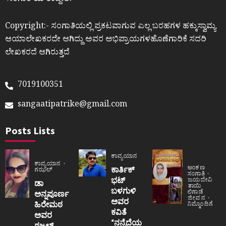
ʼಸಂಗಾತಿʼಯ ಉದ್ದೇಶ.
Copyright:- ಸಂಗಾತಿಯಲ್ಲಿ ಪ್ರಕಟವಾಗುವ ಎಲ್ಲ ಬರಹಗಳ ಹಕ್ಕುಸ್ವಾಮ್ಯ
ಆಯಾಲೇಖಕರದೇ ಆಗಿದ್ದು ಅವರ ಅಭಿಪ್ರಾಯಗಳಹೊಣೆಗಾರಿಕೆ ಸದರಿ
ಲೇಖಕರದೆ ಆಗಿರುತ್ತದೆ
7019100351
sangaatipatrike@gmail.com
Posts Lists
ಕಾವ್ಯಯಾನ
ಕಾವ್ಯಯಾನ
ಅಂಕಣ
ಕಾರ್ತಿಕ್
ಗಝಲ್
ಸಂಗಾತಿ
ಭಟ್
ಜಯದೇವಿ
ಡಾ
ತಾಯಿ
ಬಳಗುಳಿ
ಲಿಗಾಡೆ
ಅನ್ನಪೂರ್ಣ
ಜೀವನ
ಅವರ
ಹಿರೇಮಠ
ನಿಮ್ಮೊಂದಿಗೆ
ಕವಿತೆ
ಅವರ
“ನನ್ನೆದೆಯ
ಗಜಲ್