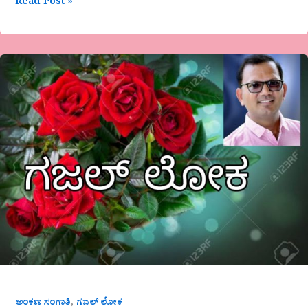
Read Post »
,
ಅಂಕಣ ಸಂಗಾತಿ
ಗಜಲ್ ಲೋಕ