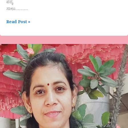
ಪದ್ಯ
ಸಾಲು…………
Read Post »
ನೆನಪಾಗುತ್ತಾರೆ