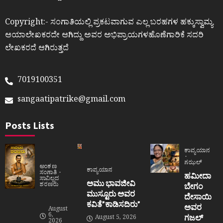
Copyright:- ಸಂಗಾತಿಯಲ್ಲಿ ಪ್ರಕಟವಾಗುವ ಎಲ್ಲ ಬರಹಗಳ ಹಕ್ಕುಸ್ವಾಮ್ಯ
ಆಯಾಲೇಖಕರದೇ ಆಗಿದ್ದು ಅವರ ಅಭಿಪ್ರಾಯಗಳಹೊಣೆಗಾರಿಕೆ ಸದರಿ
ಲೇಖಕರದೆ ಆಗಿರುತ್ತದೆ
7019100351
sangaatipatrike@gmail.com
Posts Lists
ಕಾವ್ಯಯಾನ
ಗಝಲ್
ಅಂಕಣ
ಕಾವ್ಯಯಾನ
ಸಂಗಾತಿ
ಹಮೀದಾ
ಸಾವಿಲ್ಲದ
ಅಮು ಭಾವಜೀವಿ
ಶರಣರು
ಬೇಗಂ
ಮುಸ್ಟೂರು ಅವರ
ದೇಸಾಯಿ
ಕವಿತೆ”ಕಾಡಿಸದಿರು”
ಅವರ
August
6,
ಗಜಲ್
August 5, 2026
2026