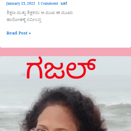
January 23, 2022
1 Comment
ಇತರೆ
ಶಿಕ್ಷಣ ಮತ್ತು ಶಿಕ್ಷಕರು: ಆ ಮುಖ ಈ ಮುಖಾ
ಹಾರೋಹಳ್ಳಿ ರವೀಂದ್ರ
Read Post »
ಗಜಲ್