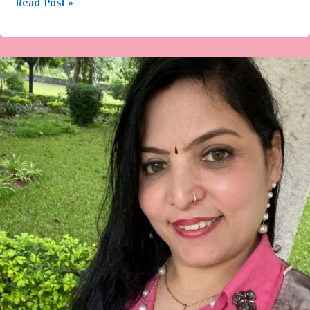
Read Post »
ಈ
ಪದ್ಯದ
ಸಾಲುಗಳು