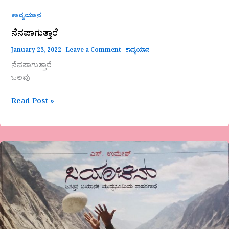
ಕಾವ್ಯಯಾನ
ನೆನಪಾಗುತ್ತಾರೆ
January 23, 2022
Leave a Comment
ಕಾವ್ಯಯಾನ
ನೆನಪಾಗುತ್ತಾರೆ
ಒಲವು
Read Post »
ಸಿಯಾಚಿನ್