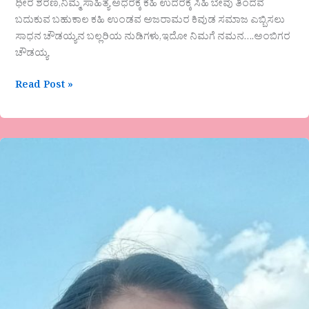
ಧೀರ ಶರಣ,ನಿಮ್ಮ ಸಾಹಿತ್ಯ ಅಧರಕ್ಕೆ ಕಹಿ ಉದರಕ್ಕೆ ಸಿಹಿ ಬೇವು ತಿಂದವ
ಬದುಕುವ ಬಹುಕಾಲ ಕಹಿ ಉಂಡವ ಅಜರಾಮರ ಕಿವುಡ ಸಮಾಜ ಎಬ್ಬಿಸಲು
ಸಾಧನ ಚೌಡಯ್ಯನ ಬಲ್ಲರಿಯ ನುಡಿಗಳು,ಇದೋ ನಿಮಗೆ ನಮನ….ಅಂಬಿಗರ
ಚೌಡಯ್ಯ
Read Post »
ಅಪ್ಪಾ
ನೀನು
ಇರಬೇಕಿತ್ತು