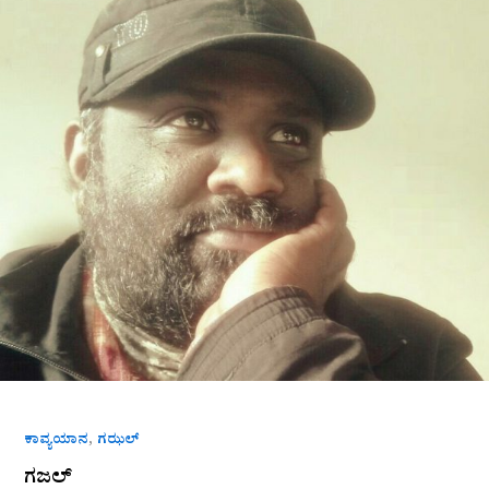
,
ಕಾವ್ಯಯಾನ
ಗಝಲ್
ಗಜಲ್