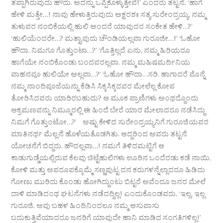
ತಪ್ಪಾಗಿರುವುದು ಹೌದು. ಅದನ್ನು ಒಪ್ಪಿಕೊಳ್ಳುತ್ತೇವೆ!’ ಎಂದರು ತಟ್ಟನೆ. ‘ಹಾಗೆ
ಹೇಳಿ ಮತ್ತೇ…! ನಾವು ಹೇಳುತ್ತಿರುವುದು ಅಕ್ಷರಶಃ ಸತ್ಯ ಸುರೇಂದ್ರಯ್ಯ. ನಮ್ಮ
ತುಳುವರ ನಂಬಿಕೆಯಲ್ಲಿ ಹುಲಿ ಅಂದರೆ ಯಾವುದರ ಸಂಕೇತ ಹೇಳಿ…?’
‘ಹುಲಿಯೆಂದರೇ…? ಮತ್ತ್ಯಾವುದು ಚೌಂಡಿಯಲ್ಲವಾ ಗುರೂಜೀ…!’ ‘ಓಹೋ
ಹೌದಾ. ನಿಮಗೂ ಗೊತ್ತುಂಟಾ…?’ ‘ಗೊತ್ತಿಲ್ಲದೆ ಏನು, ನಮ್ಮ ಹಿರಿಯರೂ
ಹಾಗೆಯೇ ನಂಬಿಕೊಂಡು ಬಂದವರಲ್ಲವಾ. ನಮ್ಮ ಮಹಿಷಮರ್ದಿನಿಯ
ವಾಹನವೂ ಹುಲಿಯೇ ಅಲ್ಲವಾ…?’ ‘ಓಹೋ ಹೌದಾ…ಸರಿ. ಹಾಗಾದರೆ ಮೊನ್ನೆ
ನಮ್ಮ ನಾಂದಿಪೂಜೆಯನ್ನು ಕೆಡಿಸಿ ಸಿಕ್ಕಸಿಕ್ಕದವರ ಮೇಲೆಲ್ಲ ಕೋಪ
ತೋರಿಸಿದವರು ಯಾರಿರಬಹುದು? ಆ ಮೂಕ ಪ್ರಾಣಿಗಳು ಅಂಥದ್ದೊಂದು
ಆಕ್ರಮಣವನ್ನು ನಿಮ್ಮೂರಲ್ಲಿ ಈ ಹಿಂದೆ ಬೇರೆ ಯಾರ ಮೇಲಾದರೂ ನಡೆಸಿದ್ದು
ನಿಮಗೆ ಗೊತ್ತುಂಟೋ…?’ ಅಷ್ಟು ಕೇಳಿದ ಸುರೇಂದ್ರಯ್ಯನಿಗೆ ಗುರೂಜಿಯವರ
ಮಾತಿನರ್ಥ ಮೆಲ್ಲನೆ ಹೊಳೆಯತೊಡಗಿತು. ಆದ್ದರಿಂದ ಅವರು ತಟ್ಟನೆ
ಯೋಚನೆಗೆ ಬಿದ್ದರು. ಹೌದಲ್ಲವಾ…! ನಮಗೆ ತಿಳಿದಮಟ್ಟಿಗೆ ಆ
ಕಾಡುಗುಡ್ಡೆಯಲ್ಲಿರುವ ಕೆಲವು ಚಿಟ್ಟೆಹುಲಿಗಳು ಊರಿನ ಒಂದೆರಡು ಕಡೆ ನಾಯಿ,
ಕೋಳಿ ಮತ್ತು ಅಪರೂಪಕ್ಕೊಮ್ಮೆ ಸಣ್ಣಪುಟ್ಟ ದನ ಕರುಗಳನ್ನೆಲ್ಲಾದರೂ ಹಿಡಿದು
ಗೋಣು ಮುರಿದು ಕೊಂಡು ಹೋಗಿದ್ದುಂಟು ಬಿಟ್ಟರೆ ಅವೆಂದೂ ಜನರ ಮೇಲೆ
ದಾಳಿ ಮಾಡಿದಂಥ ಘಟನೆಗಳು ನಡೆದದ್ದಿಲ್ಲ! ಎಂದುಕೊಂಡವರು, ‘ಇಲ್ಲ, ಇಲ್ಲ
ಗುರೂಜಿ. ಅವು ಬಹಳ ಹಿಂದಿನಿಂದಲೂ ನಮ್ಮ ಆಸುಪಾಸು
ಬದುಕುತ್ತಿವೆಯಾದರೂ ಜನರಿಗೆ ಯಾವುದೇ ಹಾನಿ ಮಾಡಿದ ಸಂಗತಿಗಳಿಲ್ಲ!’