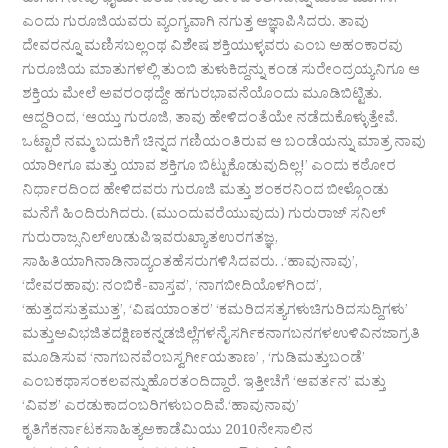
ಹಾಗಾಗಿ ನೀವು ಧೈರ್ಯದಿಂದ ನಾವು ಹೇಳಿದ ಕೆಲಸವನ್ನು ಮಾಡಿ ಮುಗಿಸಿ!’
ಎಂದು ಗುರೂಜಿಯವರು ವ್ಯಂಗ್ಯವಾಗಿ ನಗುತ್ತ ಆಜ್ಞಾಪಿಸಿದರು. ತಾವು
ದೇವರನ್ನೂ ಮಣಿಸಬಲ್ಲಂಥ ವಿಶೇಷ ಶಕ್ತಿಯುಳ್ಳವರು ಎಂಬ ಅಹಂಕಾರವು
ಗುರೂಜಿಯ ಮಾತುಗಳಲ್ಲಿ ತುಂಬಿ ತುಳುಕಿದ್ದನ್ನು ಕಂಡ ಸುರೇಂದ್ರಯ್ಯನಿಗೂ ಆ
ಶಕ್ತಿಯ ಮೇಲೆ ಅವರಂಥದ್ದೇ ಹಗುರಭಾವನೆಯೊಂದು ಮೂಡಿಬಿಟ್ಟಿತು.
ಆದ್ದರಿಂದ, ‘ಆಯ್ತು ಗುರೂಜಿ, ತಾವು ಹೇಳಿದಂತೆಯೇ ನಡೆದುಕೊಳ್ಳುತ್ತೇವೆ.
ಒಟ್ಟಾರೆ ನಮ್ಮ ಬದುಕಿಗೆ ಚಿನ್ನದ ಗಣಿಯಂತಿರುವ ಆ ಬಂಡೆಯನ್ನು ಮಾತ್ರ ನಾವು
ಯಾರೀಗೂ ಮತ್ತು ಯಾವ ಶಕ್ತಿಗೂ ಬಿಟ್ಟುಕೊಡುವುದಿಲ್ಲ!’ ಎಂದು ಕಠೋರ
ನಿರ್ಧಾರದಿಂದ ಹೇಳಿದವರು ಗುರೂಜಿ ಮತ್ತು ಶಂಕರನಿಂದ ಬೀಳ್ಗೊಂಡು
ಮನೆಗೆ ಹಿಂದಿರುಗಿದರು. (ಮುಂದುವರೆಯುವುದು) ಗುರುರಾಜ್ ಸನಿಲ್
ಗುರುರಾಜ್ಸನಿಲ್ಉಡುಪಿಇವರುಖ್ಯಾತಉರಗತಜ್ಞ,
ಸಾಹಿತಿಯಾಗಿನಾಡಿನಾದ್ಯಂತಹೆಸರುಗಳಿಸಿದವರು. .‘ಹಾವುನಾವು’,
‘ದೇವರಹಾವು: ನಂಬಿಕೆ-ವಾಸ್ತವ’, ‘ನಾಗಬೀದಿಯೊಳಗಿಂದ’,
‘ಹುತ್ತದಸುತ್ತಮುತ್ತ’, ‘ವಿಷಯಾಂತರ’ ‘ಕಮರಿದಸತ್ಯಗಳುಚಿಗುರಿದಸುದ್ದಿಗಳು’
ಮತ್ತುಅವಿಭಜಿತದಕ್ಷಿಣಕನ್ನಡಜಿಲ್ಲೆಗಳನೈಸರ್ಗಿಕನಾಗಬನಗಳಉಳಿವಿನಜಾಗ್ರತಿ
ಮೂಡಿಸುವ ‘ನಾಗಬನವೆಂಬಸ್ವರ್ಗೀಯತಾಣ’ , ‘ಗುಡಿಮತ್ತುಬಂಡೆ’
ಎಂಬಕಥಾಸಂಕಲವನ್ನುಹೊರತಂದಿದ್ದಾರೆ. ಇತ್ತೀಚೆಗೆ ‘ಆವರ್ತನ’ ಮತ್ತು
‘ವಿವಶ’ ಎರಡುಕಾದಂಬರಿಗಳುಬಂದಿವೆ.‘ಹಾವುನಾವು’
ಕೃತಿಗೆಕರ್ನಾಟಕಸಾಹಿತ್ಯಅಕಾಡೆಮಿಯು 2010ನೇಸಾಲಿನ