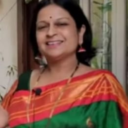
ಉಂಡವ
ಅಜರಾಮರ..