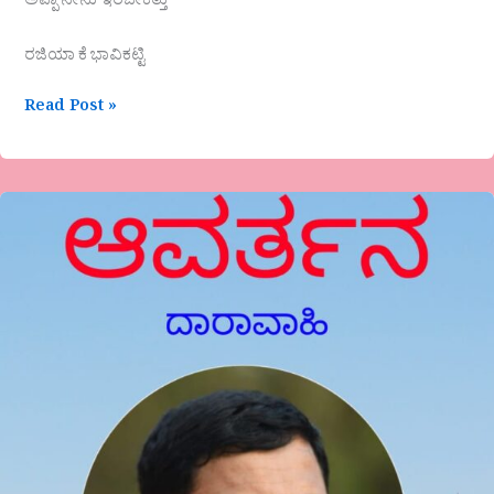
ಅಪ್ಪಾ ನೀನು ಇರಬೇಕಿತ್ತು
ರಜಿಯಾ ಕೆ ಭಾವಿಕಟ್ಟಿ
Read Post »