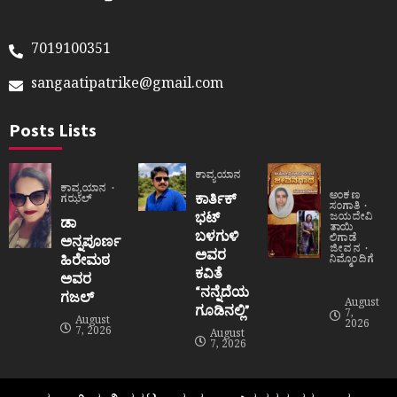
7019100351
sangaatipatrike@gmail.com
Posts Lists
ಕಾವ್ಯಯಾನ
ಕಾವ್ಯಯಾನ
ಅಂಕಣ
ಕಾರ್ತಿಕ್
ಗಝಲ್
ಸಂಗಾತಿ
ಭಟ್
ಜಯದೇವಿ
ಡಾ
ತಾಯಿ
ಬಳಗುಳಿ
ಲಿಗಾಡೆ
ಅನ್ನಪೂರ್ಣ
ಜೀವನ
ಅವರ
ಹಿರೇಮಠ
ನಿಮ್ಮೊಂದಿಗೆ
ಕವಿತೆ
ಅವರ
“ನನ್ನೆದೆಯ
ಗಜಲ್
August
ಗೂಡಿನಲ್ಲಿ”
7,
August
2026
7, 2026
August
7, 2026