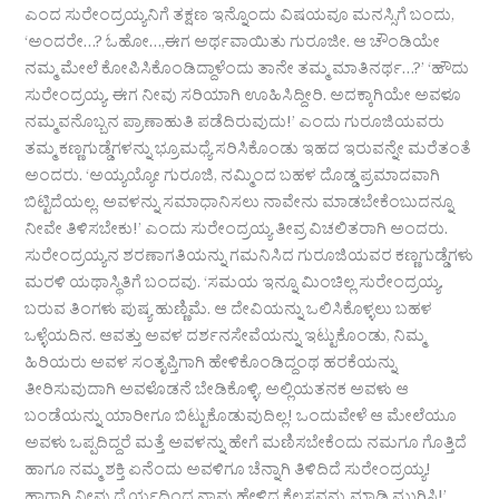
ಎಂದ ಸುರೇಂದ್ರಯ್ಯನಿಗೆ ತಕ್ಷಣ ಇನ್ನೊಂದು ವಿಷಯವೂ ಮನಸ್ಸಿಗೆ ಬಂದು,
‘ಅಂದರೇ…? ಓಹೋ…,ಈಗ ಅರ್ಥವಾಯಿತು ಗುರೂಜೀ. ಆ ಚೌಂಡಿಯೇ
ನಮ್ಮ ಮೇಲೆ ಕೋಪಿಸಿಕೊಂಡಿದ್ದಾಳೆಂದು ತಾನೇ ತಮ್ಮ ಮಾತಿನರ್ಥ…?’ ‘ಹೌದು
ಸುರೇಂದ್ರಯ್ಯ. ಈಗ ನೀವು ಸರಿಯಾಗಿ ಊಹಿಸಿದ್ದೀರಿ. ಅದಕ್ಕಾಗಿಯೇ ಅವಳೂ
ನಮ್ಮವನೊಬ್ಬನ ಪ್ರಾಣಾಹುತಿ ಪಡೆದಿರುವುದು!’ ಎಂದು ಗುರೂಜಿಯವರು
ತಮ್ಮ ಕಣ್ಣಗುಡ್ಡೆಗಳನ್ನು ಭ್ರೂಮಧ್ಯೆ ಸರಿಸಿಕೊಂಡು ಇಹದ ಇರುವನ್ನೇ ಮರೆತಂತೆ
ಅಂದರು. ‘ಅಯ್ಯಯ್ಯೋ ಗುರೂಜಿ, ನಮ್ಮಿಂದ ಬಹಳ ದೊಡ್ಡ ಪ್ರಮಾದವಾಗಿ
ಬಿಟ್ಟಿದೆಯಲ್ಲ. ಅವಳನ್ನು ಸಮಾಧಾನಿಸಲು ನಾವೇನು ಮಾಡಬೇಕೆಂಬುದನ್ನೂ
ನೀವೇ ತಿಳಿಸಬೇಕು!’ ಎಂದು ಸುರೇಂದ್ರಯ್ಯ ತೀವ್ರ ವಿಚಲಿತರಾಗಿ ಅಂದರು.
ಸುರೇಂದ್ರಯ್ಯನ ಶರಣಾಗತಿಯನ್ನು ಗಮನಿಸಿದ ಗುರೂಜಿಯವರ ಕಣ್ಣಗುಡ್ಡೆಗಳು
ಮರಳಿ ಯಥಾಸ್ಥಿತಿಗೆ ಬಂದವು. ‘ಸಮಯ ಇನ್ನೂ ಮಿಂಚಿಲ್ಲ ಸುರೇಂದ್ರಯ್ಯ.
ಬರುವ ತಿಂಗಳು ಪುಷ್ಯ ಹುಣ್ಣಿಮೆ. ಆ ದೇವಿಯನ್ನು ಒಲಿಸಿಕೊಳ್ಳಲು ಬಹಳ
ಒಳ್ಳೆಯದಿನ. ಆವತ್ತು ಅವಳ ದರ್ಶನಸೇವೆಯನ್ನು ಇಟ್ಟುಕೊಂಡು, ನಿಮ್ಮ
ಹಿರಿಯರು ಅವಳ ಸಂತೃಪ್ತಿಗಾಗಿ ಹೇಳಿಕೊಂಡಿದ್ದಂಥ ಹರಕೆಯನ್ನು
ತೀರಿಸುವುದಾಗಿ ಅವಳೊಡನೆ ಬೇಡಿಕೊಳ್ಳಿ. ಅಲ್ಲಿಯತನಕ ಅವಳು ಆ
ಬಂಡೆಯನ್ನು ಯಾರೀಗೂ ಬಿಟ್ಟುಕೊಡುವುದಿಲ್ಲ! ಒಂದುವೇಳೆ ಆ ಮೇಲೆಯೂ
ಅವಳು ಒಪ್ಪದಿದ್ದರೆ ಮತ್ತೆ ಅವಳನ್ನು ಹೇಗೆ ಮಣಿಸಬೇಕೆಂದು ನಮಗೂ ಗೊತ್ತಿದೆ
ಹಾಗೂ ನಮ್ಮ ಶಕ್ತಿ ಏನೆಂದು ಅವಳಿಗೂ ಚೆನ್ನಾಗಿ ತಿಳಿದಿದೆ ಸುರೇಂದ್ರಯ್ಯ!