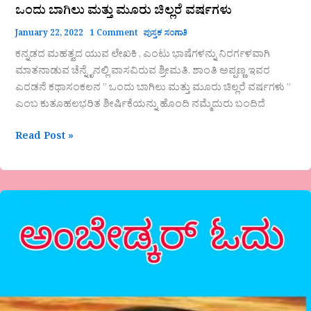
ಒಂದು ಬಾಗಿಲು ಮತ್ತು ಮೂರು ಚಿಲ್ಲರೆ ವರ್ಷಗಳು
January 22, 2022
1 Comment
ಪುಸ್ತಕ ಸಂಗಾತಿ
ಕನ್ನಡದ ಮಹತ್ವದ ಯುವ ಲೇಖಕಿ , ಎಂಟು ಭಾಷೆಗಳನ್ನು ನಿರರ್ಗಳವಾಗಿ
ಮಾತನಾಡುವ ಚೆನ್ನೈನಲ್ಲಿ ವಾಸವಿರುವ ಶ್ರೀಮತಿ. ಶಾಂತಿ ಅಪ್ಪಣ್ಣ ಇವರ
ಎರಡನೆ ಕಥಾಸಂಕಲನ ” ಒಂದು ಬಾಗಿಲು ಮತ್ತು ಮೂರು ಚಿಲ್ಲರೆ ವರ್ಷಗಳು ”
ಎಂಬ ಕುತೂಹಲಭರಿತ ಶೀರ್ಷಿಕೆಯನ್ನು ಹೊಂದಿ ನಮ್ಮೆದುರು ಬಂದಿದೆ
Read Post »