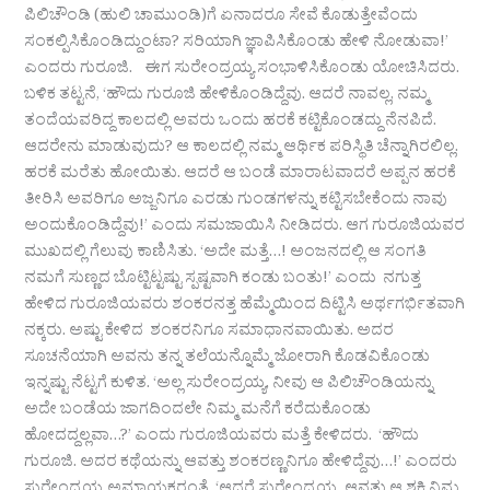
ಪಿಲಿಚೌಂಡಿ (ಹುಲಿ ಚಾಮುಂಡಿ)ಗೆ ಏನಾದರೂ ಸೇವೆ ಕೊಡುತ್ತೇವೆಂದು
ಸಂಕಲ್ಪಿಸಿಕೊಂಡಿದ್ದುಂಟಾ? ಸರಿಯಾಗಿ ಜ್ಞಾಪಿಸಿಕೊಂಡು ಹೇಳಿ ನೋಡುವಾ!’
ಎಂದರು ಗುರೂಜಿ. ಈಗ ಸುರೇಂದ್ರಯ್ಯ ಸಂಭಾಳಿಸಿಕೊಂಡು ಯೋಚಿಸಿದರು.
ಬಳಿಕ ತಟ್ಟನೆ, ‘ಹೌದು ಗುರೂಜಿ ಹೇಳಿಕೊಂಡಿದ್ದೆವು. ಆದರೆ ನಾವಲ್ಲ, ನಮ್ಮ
ತಂದೆಯವರಿದ್ದ ಕಾಲದಲ್ಲಿ ಅವರು ಒಂದು ಹರಕೆ ಕಟ್ಟಿಕೊಂಡದ್ದು ನೆನಪಿದೆ.
ಆದರೇನು ಮಾಡುವುದು? ಆ ಕಾಲದಲ್ಲಿ ನಮ್ಮ ಆರ್ಥಿಕ ಪರಿಸ್ಥಿತಿ ಚೆನ್ನಾಗಿರಲಿಲ್ಲ.
ಹರಕೆ ಮರೆತು ಹೋಯಿತು. ಆದರೆ ಆ ಬಂಡೆ ಮಾರಾಟವಾದರೆ ಅಪ್ಪನ ಹರಕೆ
ತೀರಿಸಿ ಅವರಿಗೂ ಅಜ್ಜನಿಗೂ ಎರಡು ಗುಂಡಗಳನ್ನು ಕಟ್ಟಿಸಬೇಕೆಂದು ನಾವು
ಅಂದುಕೊಂಡಿದ್ದೆವು!’ ಎಂದು ಸಮಜಾಯಿಸಿ ನೀಡಿದರು. ಆಗ ಗುರೂಜಿಯವರ
ಮುಖದಲ್ಲಿ ಗೆಲುವು ಕಾಣಿಸಿತು. ‘ಅದೇ ಮತ್ತೆ…! ಅಂಜನದಲ್ಲಿ ಆ ಸಂಗತಿ
ನಮಗೆ ಸುಣ್ಣದ ಬೊಟ್ಟಿಟ್ಟಷ್ಟು ಸ್ಪಷ್ಟವಾಗಿ ಕಂಡು ಬಂತು!’ ಎಂದು ನಗುತ್ತ
ಹೇಳಿದ ಗುರೂಜಿಯವರು ಶಂಕರನತ್ತ ಹೆಮ್ಮೆಯಿಂದ ದಿಟ್ಟಿಸಿ ಅರ್ಥಗರ್ಭಿತವಾಗಿ
ನಕ್ಕರು. ಅಷ್ಟು ಕೇಳಿದ ಶಂಕರನಿಗೂ ಸಮಾಧಾನವಾಯಿತು. ಅದರ
ಸೂಚನೆಯಾಗಿ ಅವನು ತನ್ನ ತಲೆಯನ್ನೊಮ್ಮೆ ಜೋರಾಗಿ ಕೊಡವಿಕೊಂಡು
ಇನ್ನಷ್ಟು ನೆಟ್ಟಗೆ ಕುಳಿತ. ‘ಅಲ್ಲ ಸುರೇಂದ್ರಯ್ಯ, ನೀವು ಆ ಪಿಲಿಚೌಂಡಿಯನ್ನು
ಅದೇ ಬಂಡೆಯ ಜಾಗದಿಂದಲೇ ನಿಮ್ಮ ಮನೆಗೆ ಕರೆದುಕೊಂಡು
ಹೋದದ್ದಲ್ಲವಾ…?’ ಎಂದು ಗುರೂಜಿಯವರು ಮತ್ತೆ ಕೇಳಿದರು. ‘ಹೌದು
ಗುರೂಜಿ. ಅದರ ಕಥೆಯನ್ನು ಆವತ್ತು ಶಂಕರಣ್ಣನಿಗೂ ಹೇಳಿದ್ದೆವು…!’ ಎಂದರು