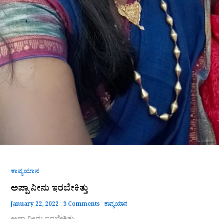
ಕಾವ್ಯಯಾನ
ಅಪ್ಪಾ ನೀನು ಇರಬೇಕಿತ್ತು
January 22, 2022
3 Comments
ಕಾವ್ಯಯಾನ