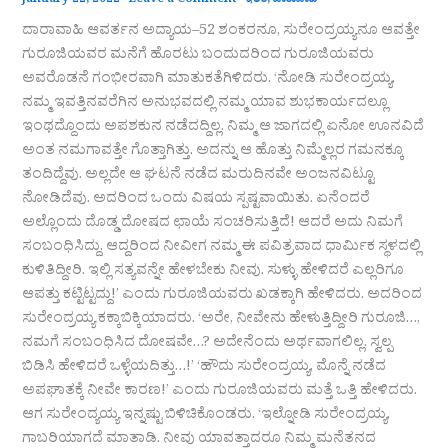
January 22, 2022
Leave a Comment
ಇತರೆ
,
ದಾರಾವಾಹಿ
ದಾರಾವಾಹಿ ಆವರ್ತನ ಅದ್ಯಾಯ–52 ಶಂಕರನೂ, ಸುರೇಂದ್ರಯ್ಯನೂ ಆವತ್ತೇ
ಗುರೂಜಿಯವರ ಮನೆಗೆ ಹೊರಟು ಬಂದುದರಿಂದ ಗುರೂಜಿಯವರು
ಅವರೊಡನೆ ಗಂಭೀರವಾಗಿ ಮಾತುಕತೆಗಿಳಿದರು. ‘ನೋಡಿ ಸುರೇಂದ್ರಯ್ಯ,
ನಮ್ಮ ಇವತ್ತಿನವರೆಗಿನ ಅನುಭವದಲ್ಲಿ ನಮ್ಮ ಯಾವ ಶುಭಕಾರ್ಯದಲ್ಲೂ
ಇಂಥದ್ದೊಂದು ಅಪಶಕುನ ನಡೆದದ್ದಿಲ್ಲ. ನಿಮ್ಮ ಆ ಜಾಗದಲ್ಲಿ ಏನೋ ಊನವಿದೆ
ಅಂತ ನಮಗಾವತ್ತೇ ಗೊತ್ತಾಗಿತ್ತು. ಅದನ್ನು ಆ ಹೊತ್ತು ನಿಮ್ಮೆಲ್ಲರ ಗಮನಕ್ಕೂ
ತಂದಿದ್ದೆವು. ಅಲ್ಲದೇ ಆ ಘಟನೆ ನಡೆದ ಮರುದಿನವೇ ಅಂಜನವಿಟ್ಟೂ
ನೋಡಿದೆವು. ಅದರಿಂದ ಒಂದು ವಿಷಯ ಸ್ಪಷ್ಟವಾಯಿತು. ಏನೆಂದರೆ
ಅಲ್ಲೊಂದು ದೊಡ್ಡ ದೋಷದ ಛಾಯೆ ಸಂಚರಿಸುತ್ತಿದೆ! ಆದರೆ ಅದು ನಿಮಗೆ
ಸಂಬಂಧಿಸಿದ್ದು. ಆದ್ದರಿಂದ ನೀವೀಗ ನಮ್ಮ ಈ ಪವಿತ್ರವಾದ ಧಾರ್ಮಿಕ ಸ್ಥಳದಲ್ಲಿ
ಕುಳಿತಿದ್ದೀರಿ. ಇಲ್ಲಿ ಸತ್ಯವನ್ನೇ ಹೇಳಬೇಕು ನೀವು. ಸುಳ್ಳು ಹೇಳಿದರೆ ಎಲ್ಲರಿಗೂ
ಆಪತ್ತು ಕಟ್ಟಿಟ್ಟದ್ದು!’ ಎಂದು ಗುರೂಜಿಯವರು ಖಡಕ್ಕಾಗಿ ಹೇಳಿದರು. ಅದರಿಂದ
ಸುರೇಂದ್ರಯ್ಯ ಕಕ್ಕಾಬಿಕ್ಕಿಯಾದರು. ‘ಅರೇ, ನೀವೇನು ಹೇಳುತ್ತಿದ್ದೀರಿ ಗುರೂಜಿ…,
ನಮಗೆ ಸಂಬಂಧಿಸಿದ ದೋಷವೇ…? ಅದೇನೆಂದು ಅರ್ಥವಾಗಲಿಲ್ಲ. ಸ್ವಲ್ಪ
ಬಿಡಿಸಿ ಹೇಳಿದರೆ ಒಳ್ಳೆಯದಿತ್ತು…!’ ‘ಹೌದು ಸುರೇಂದ್ರಯ್ಯ, ಮೊನ್ನೆ ನಡೆದ
ಅಪಘಾತಕ್ಕೆ ನೀವೇ ಕಾರಣ!’ ಎಂದು ಗುರೂಜಿಯವರು ಮತ್ತೆ ಒತ್ತಿ ಹೇಳಿದರು.
ಆಗ ಸುರೇಂದ್ಯಯ್ಯ ಇನ್ನಷ್ಟು ಬಿಳಿಚಿಕೊಂಡರು. ‘ಇಲ್ನೋಡಿ ಸುರೇಂದ್ರಯ್ಯ,
ಗಾಬರಿಯಾಗದೆ ಮಾತಾಡಿ. ನೀವು ಯಾವತ್ತಾದರೂ ನಿಮ್ಮ ಮನೆತನದ