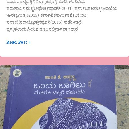
‘ಮಧುರಚೆನ್ನದತ್ತಿನಿಧಿಪುಸ್ತಕಪ್ರಶಸ್ತಿ’ ನೀಡಿಗೌರವಿಸಿದೆ. ‘
‘ಕರುಣಾಎನಿಮಲ್ವೆಲ್‍ಫೇರ್ಅವಾರ್ಡ್(2004)’ ‘ಕರ್ನಾಟಕಅರಣ್ಯಇಲಾಖೆಯ
‘ಅರಣ್ಯಮಿತ್ರ’(2013)’ ಕರ್ನಾಟಕಕಾರ್ಮಿಕವೇದಿಕೆಯು
‘ಕರ್ನಾಟಕರಾಜ್ಯೋತ್ಸವಪ್ರಶಸ್ತಿ(2015)’ ಪಡೆದಿದ್ದಾರೆ.
ಪ್ರಸ್ತುತಉಡುಪಿಯಪುತ್ತೂರಿನಲ್ಲಿವಾಸವಾಗಿದ್ದಾರೆ
Read Post »
ಒಂದು
ಬಾಗಿಲು
ಮತ್ತು
ಮೂರು
ಚಿಲ್ಲರೆ
ವರ್ಷಗಳು