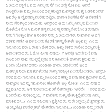
ಸುರೇಂದ್ರಯ್ಯ ಅಮಾಯಕರಂತೆ. ‘ಆದರೆ ಸುರೇಂದ್ರಯ್ಯ, ಆವತ್ತು ಆ ಶಕ್ತಿ ನಿಮ್ಮ
ಹಿರಿಯರ ಭಕ್ತಿಗೆ ಒಲಿದು ನಿಮ್ಮ ಮನೆಗೆ ಬಂದಿದ್ದೇನೋ ನಿಜ. ಆದರೆ
ಕಾಲಕ್ರಮೇಣ ನಿಮ್ಮ ಕುಟುಂಬದಲ್ಲಿ ಹುಟ್ಟಿದ ಮನಸ್ತಾಪ ಮತ್ತು ಒಡಕಿನಿಂದಾಗಿ
ಅವರೆಲ್ಲ ಆ ದೈವವನ್ನು ಮರೆತುಬಿಟ್ಟರು. ಹಾಗಾಗಿ ಕೊನೆಕೊನೆಗೆ ಆ ದೇವತೆಗೆ
ನೀರು ನೆರಳಿಲ್ಲದಂತಾಯಿತು. ಆದ್ದರಿಂದ ಅದು ಒಮ್ಮೆ ನಿಮ್ಮ ಕುಟುಂಬದ
ಮೇಲೆಯೇ ರೋಸಿ ಮರಳಿ ತನ್ನ ಮೂಲಸ್ಥಾನವನ್ನು ಸೇರಿಕೊಂಡಿರುವುದು
ನಿಮಗೆ ಗೊತ್ತುಂಟಾ? ಆನಂತರ ನಿಮ್ಮ ಹಿರಿಯರಾಗಲಿ, ನೀವಾಗಲಿ ಆ ಬಗ್ಗೆ
ದರ್ಶನ ನಡೆಸಿ ಅವಳ ಕುಂದು ಕೊರತೆಗಳನ್ನು ಕೇಳಲೇ ಇಲ್ಲವಲ್ಲ!’ ಎಂದು
ಗುರೂಜಿಯವರು ಒರಟಾಗಿ ಹೇಳಿದರು. ಅಷ್ಟು ಕೇಳಿದ ಸುರೇಂದಯ್ಯ ಮತ್ತೆ
ಅಶಾಂತರಾದರು. ಓಹೋ ಹೀಗಾ ವಿಷಯ…? ಅದಕ್ಕೇ ಇರಬೇಕು ಕೆಲವು
ಕಾಲದಿಂದ ನಾವು ಮುಟ್ಟಿದ್ದೆಲ್ಲವೂ ಶನಿ ಹಿಡಿದಂತೆ ಹಾಳಾಗುತ್ತಿರುವುದು!
ಎಂದು ಯೋಚಿಸಿದವರು, ಖಂಡಿತಾ ಹೌದು. ಯಾಕೆಂದರೆ ಇಂಥ
ಮಹಾಜ್ಞಾನಿಯ ಮಾತುಗಳೆಂದೂ ಸುಳ್ಳಾಗಲಿಕ್ಕಿಲ್ಲ! ಎಂದುಕೊಂಡರು. ‘ಇದ್ದರೂ
ಇರಬಹುದು ಗುರೂಜೀ. ನಮ್ಮ ಕುಟುಂಬದ ಹತ್ತು ಹಲವು ತಾಪತ್ರಯಗಳ ಮಧ್ಯೆ
ನಾವ್ಯಾರೂ ಇದನ್ನು ಗಮನಿಸಲು ಹೋಗಲೇ ಇಲ್ಲ ನೋಡಿ!’ ಎಂದು ವಿಷಾದ
ವ್ಯಕ್ತಪಡಿಸಿದರು. ಆಗ ಗುರೂಜಿಯವರಿಗೆ ರೇಗಿಬಿಟ್ಟಿತು. ‘ಅರೆರೇ…! ಇರಬಹುದು
ಎಂದರೇನು ಸುರೇಂದ್ರಯ್ಯ…? ನಾವೇನು ಸುಳ್ಳು ಹೇಳುತ್ತಿದ್ದೇವೆಂದಾ ನಿಮ್ಮ
ಮಾತಿನರ್ಥ…?’ ಎಂದು ಕಹಿಯಾಗಿ ಪ್ರಶ್ನಿಸಿದರು. ಸುರೇಂದ್ರಯ್ಯ ಬೆಚ್ಚಿಬಿದ್ದವರು,
‘ಅಯ್ಯಯ್ಯೋ ನಾವೆಲ್ಲಿ ಹಾಗೆ ಹೇಳಿದೆವು ಗುರೂಜೀ…? ಖಂಡಿತಾ ನಮ್ಮಿಂದಲೇ