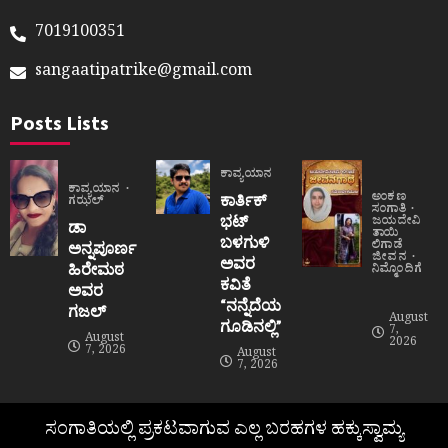
7019100351
sangaatipatrike@gmail.com
Posts Lists
ಕಾವ್ಯಯಾನ
ಕಾವ್ಯಯಾನ
ಅಂಕಣ
ಕಾರ್ತಿಕ್
ಗಝಲ್
ಸಂಗಾತಿ
ಭಟ್
ಜಯದೇವಿ
ಡಾ
ತಾಯಿ
ಬಳಗುಳಿ
ಲಿಗಾಡೆ
ಅನ್ನಪೂರ್ಣ
ಜೀವನ
ಅವರ
ಹಿರೇಮಠ
ನಿಮ್ಮೊಂದಿಗೆ
ಕವಿತೆ
ಅವರ
“ನನ್ನೆದೆಯ
ಗಜಲ್
August
ಗೂಡಿನಲ್ಲಿ”
7,
August
2026
7, 2026
August
7, 2026
ಸಂಗಾತಿಯಲ್ಲಿ ಪ್ರಕಟವಾಗುವ ಎಲ್ಲ ಬರಹಗಳ ಹಕ್ಕುಸ್ವಾಮ್ಯ