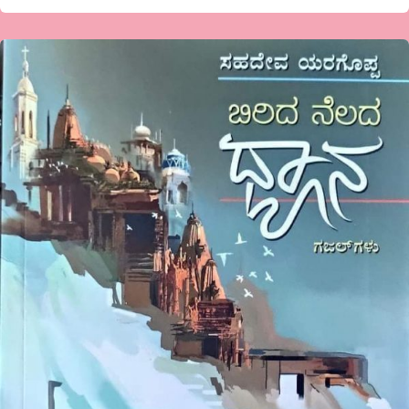
ಶ್ರೀ
ಸಹದೇವ
ಯರಗೊಪ್ಪ
ರ
ಬಿರಿದ
ನೆಲದ
ಧ್ಯಾನ
ಕೃತಿಗೊಂದಿಷ್ಟು
ಹೊನ್ನುಡಿ.