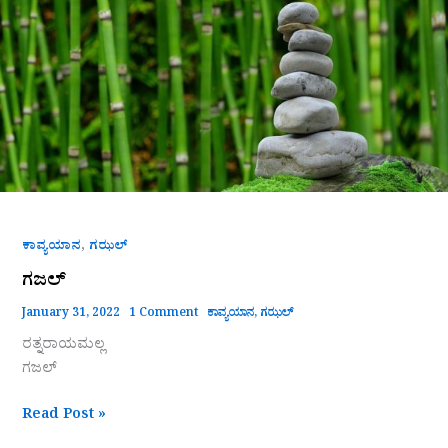
,
ಕಾವ್ಯಯಾನ
ಗಝಲ್
ಗಜಲ್
January 31, 2022
1 Comment
ಕಾವ್ಯಯಾನ
,
ಗಝಲ್
ರತ್ನರಾಯಮಲ್ಲ
ಗಜಲ್
Read Post »