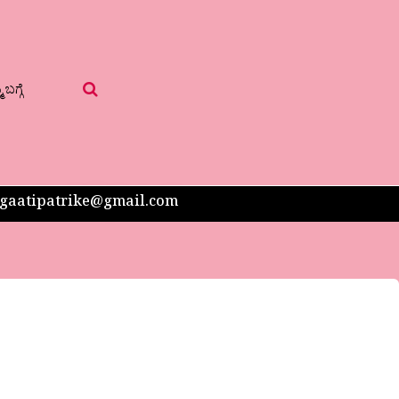
 ಬಗ್ಗೆ
 sangaatipatrike@gmail.com