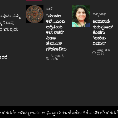
ಇತರೆ
ಕಾವ್ಯಯಾನ
ುವುದು ನಮ್ಮ
“ಮಂಡಲ
ಕಲೆ….ಎಂಬ
ಉಷಾರಾಣಿ
 ನಿಲುವು.
ಅದ್ವಿತೀಯ
ಗುರುಪ್ರಸಾದ್
ಒದಗಿಸುವುದು
ಕಲಾ ರಚನೆ”‌
ಕೊಡಗು
ವೀಣಾ
“ಹಾರಿತು
ಹೇಮಂತ್‌
ವಿಮಾನ”
ಗೌಡಪಾಟೀಲ
August 6,
2026
August 6,
ಕರದೆ
2026
ಲೇಖಕರದೇ ಆಗಿದ್ದು ಅವರ ಅಭಿಪ್ರಾಯಗಳಹೊಣೆಗಾರಿಕೆ ಸದರಿ ಲೇಖಕರದೆ