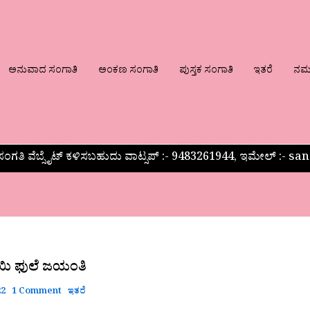
ಅನುವಾದ ಸಂಗಾತಿ
ಅಂಕಣ ಸಂಗಾತಿ
ಪುಸ್ತಕ ಸಂಗಾತಿ
ಇತರೆ
ನಮ್ಮ
ಂಗತಿ ವೆಬ್ಸೈಟ್ ಕಳಿಸಬಹುದು ವಾಟ್ಸಪ್‌ :- 9483261944, ಇಮೇಲ್ :-
ಬಾಯಿ ಫುಲೆ ಜಯಂತಿ
22
1 Comment
ಇತರೆ