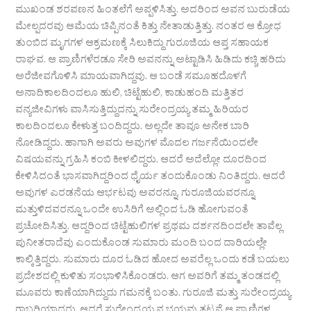
ಮುಖಂಡ ಶರವಣನ ಹಿಂತಲೆಗೆ ಅಪ್ಪಳಿಸಿತ್ತು. ಅದರಿಂದ ಅವನ ಬುರುಡೆಯ
ಮೇಲ್ಪದರವು ಆಮೆಯ ಚಿಪ್ಪಿನಂತೆ ಕಿತ್ತು ನೇತಾಡುತ್ತಿತ್ತು. ನಂತರ ಆ ಕ್ರೋಧ
ತುಂಬಿದ ಮೃಗಗಳ ಆಕ್ರಮಣಕ್ಕೆ ಸಿಲುಕಿದ್ದು ಗುರೂಜಿಯ ಆಪ್ತ ಸಹಾಯಕ
ರಾಘವ. ಆ ಪ್ರಾಣಿಗಳೆರಡೂ ಸೇರಿ ಅವನನ್ನು ಅಟ್ಟಾಡಿಸಿ ಹಿಡಿದು ಕಚ್ಚಿ ಹರಿದು
ಅರೆಜೀವಗೊಳಿಸಿ ಮಾಯವಾಗಿದ್ದವು. ಆ ಬಂಡೆ ಸಮೂಹದೊಳಗೆ
ಅನಾದಿಕಾಲದಿಂದಲೂ ಹುಲಿ, ಚಿಟ್ಟೆಹುಲಿ, ಕಾಡುಹಂದಿ ಮತ್ತಿತರ
ವನ್ಯಜೀವಿಗಳು ವಾಸಿಸುತ್ತಿದ್ದುದನ್ನು ಸುರೇಂದ್ರಯ್ಯ ತಮ್ಮ ಹಿರಿಯರ
ಕಾಲದಿಂದಲೂ ಕೇಳುತ್ತ ಬಂದಿದ್ದರು. ಅಲ್ಲದೇ ತಾವೂ ಅನೇಕ ಬಾರಿ
ನೋಡಿದ್ದರು. ಹಾಗಾಗಿ ಅವರು ಅವುಗಳ ಮೊದಲ ಗರ್ಜನೆಯಿಂದಲೇ
ವಿಷಯವನ್ನು ಗ್ರಹಿಸಿ ಕಂಬಿ ಕೀಳಲಿದ್ದರು. ಆದರೆ ಅದೆಲ್ಲೋ ದೂರದಿಂದ
ಕೇಳಿಸಿದಂತೆ ಭಾಸವಾಗಿದ್ದರಿಂದ ಧೈರ್ಯ ತಂದುಕೊಂಡು ನಿಂತಿದ್ದರು. ಆದರೆ
ಅವುಗಳ ಎರಡನೆಯ ಆರ್ಭಟವು ಅವರನ್ನೂ, ಗುರೂಜಿಯವರನ್ನೂ
ಮತ್ತುಳಿದವರನ್ನೂ ಒಂದೇ ಉಸಿರಿಗೆ ಅಲ್ಲಿಂದ ಓಡಿ ಹೋಗುವಂತೆ
ಪ್ರಚೋದಿಸಿತ್ತು. ಆದ್ದರಿಂದ ಚಿಟ್ಟೆಹುಲಿಗಳ ಪ್ರಥಮ ದರ್ಶನದಿಂದಲೇ ತಾವೆಲ್ಲ
ಪುನೀತರಾದೆವು ಎಂದುಕೊಂಡ ಸುಮಾರು ಮಂದಿ ಬಂದ ದಾರಿಯಲ್ಲೇ
ಕಾಲ್ಕಿತ್ತಿದ್ದರು. ಸುಮಾರು ದೂರ ಓಡಿದ ಹೋದ ಅವರೆಲ್ಲ ಒಂದು ಕಡೆ ಬಯಲು
ಪ್ರದೇಶದಲ್ಲಿ ಕುಳಿತು ಸಂಭಾಳಿಸಿಕೊಂಡರು. ಆಗ ಅವರಿಗೆ ತಮ್ಮ ತಂಡದಲ್ಲಿ
ಮೂವರು ಕಾಣೆಯಾಗಿದ್ದುದು ಗಮನಕ್ಕೆ ಬಂತು. ಗುರೂಜಿ ಮತ್ತು ಸುರೇಂದ್ರಯ್ಯ