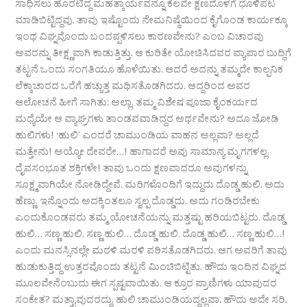
ಸಾಧಿಸಲು ಹೊರಟಿದ್ದ ಮಹತ್ಕಾರ್ಯವನ್ನೂ ಕೆಲವೇ ಕ್ಷಣದೊಳಗೆ ಧೂಳಿಪಟ
ಮಾಡಿಬಿಟ್ಟಿದ್ದವು. ತಾವು ಇಷ್ಟೊಂದು ನೇಮನಿಷ್ಠೆಯಿಂದ ಕೈಗೊಂಡ ಕಾರ್ಯಕ್ಕೂ
ಇಂಥ ವಿಘ್ನವೊಂದು ಬಂದಪ್ಪಳಿಸಲು ಕಾರಣವೇನು? ಎಂಬ ವಿಚಾರವು
ಅವರನ್ನು ತೀಕ್ಷ್ಣವಾಗಿ ಕಾಡುತ್ತಿತ್ತು. ಆ ಕುರಿತೇ ಯೋಚಿಸಿದವರ ವ್ಯಾಪಾರ ಬುದ್ಧಿಗೆ
ತಟ್ಟನೆ ಒಂದು ಸಂಗತಿಯೂ ಹೊಳೆಯಿತು. ಆದರೆ ಅದನ್ನು ತಮ್ಮದೇ ಕಾಲ್ಪನಿಕ
ಲೆಕ್ಕಾಚಾರದ ಒರೆಗೆ ಹಚ್ಚುತ್ತ ಮಥಿಸತೊಡಗಿದರು. ಆದ್ದರಿಂದ ಅವರ
ಆಲೋಚನೆ ಹೀಗೆ ಸಾಗಿತು: ಅಲ್ಲಾ, ತಮ್ಮ ವಿಶೇಷ ಪೂಜಾ ಕೈಂಕರ್ಯದ
ಮಧ್ಯೆಯೇ ಆ ವ್ಯಾಘ್ರಗಳು ತಾಂಡವವಾಡಿದ್ದರ ಅರ್ಥವೇನು? ಅದೂ ಜೋಡಿ
ಹುಲಿಗಳು! ‘ಹುಲಿ’ ಎಂದರೆ ಚಾಮುಂಡಿಯ ವಾಹನ ಅಲ್ಲವಾ? ಅಲ್ಲದೆ
ಮತ್ತೇನು! ಅಯ್ಯೋ ದೇವರೇ…! ಹಾಗಾದರೆ ಅವು ಸಾಮಾನ್ಯ ಮೃಗಗಳಲ್ಲ,
ದೈವಸಂಭೂತ ಶಕ್ತಿಗಳೇ! ತಾವು ಒಂದು ಕ್ಷಣವಾದರೂ ಅವುಗಳನ್ನು
ಸೂಕ್ಷ್ಮವಾಗಿಯೇ ನೋಡಿದ್ದೇವೆ. ಮರಿಗಳೊಂದಿಗೆ ಇದ್ದುದು ದೊಡ್ಡ ಹುಲಿ. ಅದು
ಹೆಣ್ಣು. ಇನ್ನೊಂದು ಅದಕ್ಕಿಂತಲೂ ಸ್ವಲ್ಪ ದೊಡ್ಡದು. ಅದು ಗಂಡಿರಬೇಕು
ಎಂದುಕೊಂಡವರು ತಮ್ಮ ಯೋಚನೆಯನ್ನು ಮತ್ತಷ್ಟು ಹರಿಯಬಿಟ್ಟರು. ದೊಡ್ಡ
ಹುಲಿ… ಸಣ್ಣ ಹುಲಿ. ಸಣ್ಣ ಹುಲಿ… ದೊಡ್ಡ ಹುಲಿ. ದೊಡ್ಡ ಹುಲಿ… ಸಣ್ಣ ಹುಲಿ…!
ಎಂದು ಮನಸ್ಸಿನಲ್ಲೇ ಮರಳಿ ಮರಳಿ ಪಠಿಸತೊಡಗಿದರು. ಆಗ ಅವರಿಗೆ ತಾವು
ಹುಡುಕುತ್ತಿದ್ದ ಉತ್ತರವೊಂದು ತಟ್ಟನೆ ಮಿಂಚಿಬಿಟ್ಟಿತು. ಹೌದು ಇಂದಿನ ವಿಘ್ನದ
ಮೂಲವೇನೆಂಬುದು ಈಗ ಸ್ಪಷ್ಟವಾಯಿತು. ಆ ಕ್ರೂರ ಪ್ರಾಣಿಗಳು ಯಾವುದರ
ಸಂಕೇತ? ಮತ್ತ್ಯಾವುದರದ್ದು, ಹುಲಿ ಚಾಮುಂಡಿಯದ್ದಲ್ಲವಾ. ಹೌದು ಅದೇ ಸರಿ.