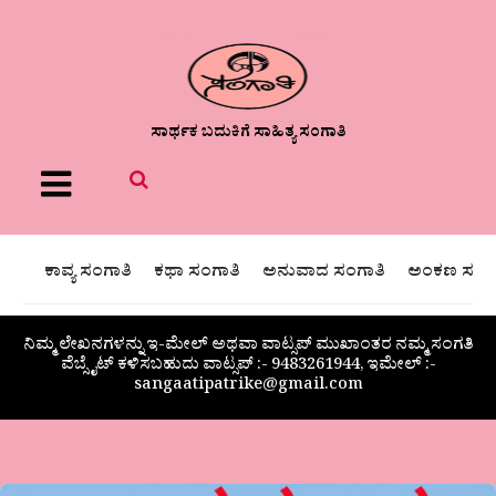
ಸಾರ್ಥಕ ಬದುಕಿಗೆ ಸಾಹಿತ್ಯ ಸಂಗಾತಿ
Menu
ಕಾವ್ಯ ಸಂಗಾತಿ
ಕಥಾ ಸಂಗಾತಿ
ಅನುವಾದ ಸಂಗಾತಿ
ಅಂಕಣ ಸಂಗಾ
ನಿಮ್ಮ ಲೇಖನಗಳನ್ನು ಇ-ಮೇಲ್ ಅಥವಾ ವಾಟ್ಸಪ್ ಮುಖಾಂತರ ನಮ್ಮ ಸಂಗತಿ
ವೆಬ್ಸೈಟ್ ಕಳಿಸಬಹುದು ವಾಟ್ಸಪ್‌ :- 9483261944, ಇಮೇಲ್ :-
sangaatipatrike@gmail.com