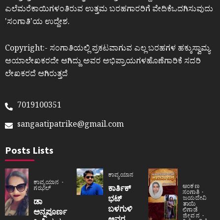
ಎಲೆಮರೆಕಾಯಿಗಳಂತಿರುವ ಉತ್ತಮ ಬರಹಗಾರರಿಗೆ ವೇದಿಕೆಒದಗಿಸುವುದು
ʼಸಂಗಾತಿʼಯ ಉದ್ದೇಶ.
Copyright:- ಸಂಗಾತಿಯಲ್ಲಿ ಪ್ರಕಟವಾಗುವ ಎಲ್ಲ ಬರಹಗಳ ಹಕ್ಕುಸ್ವಾಮ್ಯ
ಆಯಾಲೇಖಕರದೇ ಆಗಿದ್ದು ಅವರ ಅಭಿಪ್ರಾಯಗಳಹೊಣೆಗಾರಿಕೆ ಸದರಿ
ಲೇಖಕರದೆ ಆಗಿರುತ್ತದೆ
7019100351
sangaatipatrike@gmail.com
Posts Lists
ಕಾವ್ಯಯಾನ
ಕಾವ್ಯಯಾನ
ಅಂಕಣ
ಕಾರ್ತಿಕ್
ಗಝಲ್
ಸಂಗಾತಿ
ಭಟ್
ಜಯದೇವಿ
ಡಾ
ತಾಯಿ
ಬಳಗುಳಿ
ಲಿಗಾಡೆ
ಅನ್ನಪೂರ್ಣ
ಜೀವನ
ಅವರ