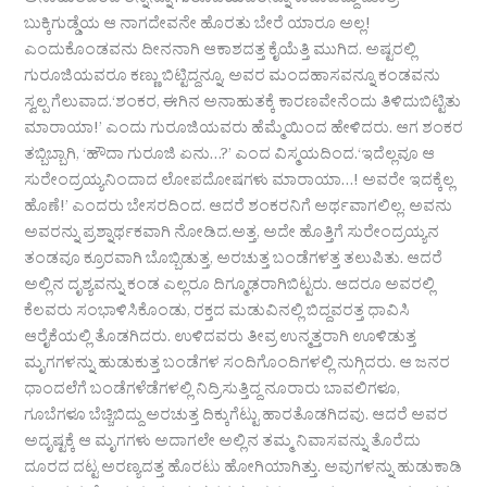
ಅನಾಹುತದಿಂದ ತನ್ನನ್ನೂ ಗುರೂಜಿಯವರನ್ನೂ ಕಾಪಾಡಿದ್ದು ಮಾತ್ರ
ಬುಕ್ಕಿಗುಡ್ಡೆಯ ಆ ನಾಗದೇವನೇ ಹೊರತು ಬೇರೆ ಯಾರೂ ಅಲ್ಲ!
ಎಂದುಕೊಂಡವನು ದೀನನಾಗಿ ಆಕಾಶದತ್ತ ಕೈಯೆತ್ತಿ ಮುಗಿದ. ಅಷ್ಟರಲ್ಲಿ
ಗುರೂಜಿಯವರೂ ಕಣ್ಣು ಬಿಟ್ಟಿದ್ದನ್ನೂ, ಅವರ ಮಂದಹಾಸವನ್ನೂ ಕಂಡವನು
ಸ್ವಲ್ಪ ಗೆಲುವಾದ.‘ಶಂಕರ, ಈಗಿನ ಅನಾಹುತಕ್ಕೆ ಕಾರಣವೇನೆಂದು ತಿಳಿದುಬಿಟ್ಟಿತು
ಮಾರಾಯಾ!’ ಎಂದು ಗುರೂಜಿಯವರು ಹೆಮ್ಮೆಯಿಂದ ಹೇಳಿದರು. ಆಗ ಶಂಕರ
ತಬ್ಬಿಬ್ಬಾಗಿ, ‘ಹೌದಾ ಗುರೂಜಿ ಏನು…?’ ಎಂದ ವಿಸ್ಮಯದಿಂದ.‘ಇದೆಲ್ಲವೂ ಆ
ಸುರೇಂದ್ರಯ್ಯನಿಂದಾದ ಲೋಪದೋಷಗಳು ಮಾರಾಯಾ…! ಅವರೇ ಇದಕ್ಕೆಲ್ಲ
ಹೊಣೆ!’ ಎಂದರು ಬೇಸರದಿಂದ. ಆದರೆ ಶಂಕರನಿಗೆ ಅರ್ಥವಾಗಲಿಲ್ಲ. ಅವನು
ಅವರನ್ನು ಪ್ರಶ್ನಾರ್ಥಕವಾಗಿ ನೋಡಿದ.ಅತ್ತ, ಅದೇ ಹೊತ್ತಿಗೆ ಸುರೇಂದ್ರಯ್ಯನ
ತಂಡವೂ ಕ್ರೂರವಾಗಿ ಬೊಬ್ಬಿಡುತ್ತ, ಅರಚುತ್ತ ಬಂಡೆಗಳತ್ತ ತಲುಪಿತು. ಆದರೆ
ಅಲ್ಲಿನ ದೃಶ್ಯವನ್ನು ಕಂಡ ಎಲ್ಲರೂ ದಿಗ್ಮೂಢರಾಗಿಬಿಟ್ಟರು. ಆದರೂ ಅವರಲ್ಲಿ
ಕೆಲವರು ಸಂಭಾಳಿಸಿಕೊಂಡು, ರಕ್ತದ ಮಡುವಿನಲ್ಲಿ ಬಿದ್ದವರತ್ತ ಧಾವಿಸಿ
ಆರೈಕೆಯಲ್ಲಿ ತೊಡಗಿದರು. ಉಳಿದವರು ತೀವ್ರ ಉನ್ಮತ್ತರಾಗಿ ಊಳಿಡುತ್ತ
ಮೃಗಗಳನ್ನು ಹುಡುಕುತ್ತ ಬಂಡೆಗಳ ಸಂದಿಗೊಂದಿಗಳಲ್ಲಿ ನುಗ್ಗಿದರು. ಆ ಜನರ
ಧಾಂದಲೆಗೆ ಬಂಡೆಗಳೆಡೆಗಳಲ್ಲಿ ನಿದ್ರಿಸುತ್ತಿದ್ದ ನೂರಾರು ಬಾವಲಿಗಳೂ,
ಗೂಬೆಗಳೂ ಬೆಚ್ಚಿಬಿದ್ದು ಅರಚುತ್ತ ದಿಕ್ಕುಗೆಟ್ಟು ಹಾರತೊಡಗಿದವು. ಆದರೆ ಅವರ
ಅದೃಷ್ಟಕ್ಕೆ ಆ ಮೃಗಗಳು ಅದಾಗಲೇ ಅಲ್ಲಿನ ತಮ್ಮ ನಿವಾಸವನ್ನು ತೊರೆದು
ದೂರದ ದಟ್ಟ ಅರಣ್ಯದತ್ತ ಹೊರಟು ಹೋಗಿಯಾಗಿತ್ತು. ಅವುಗಳನ್ನು ಹುಡುಕಾಡಿ