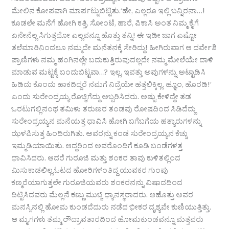
ಗಾಬರಿಯಾದರು. ಆದರೆ ಸುರೇಂದ್ರಯ್ಯನ ಭಯವು ತಟ್ಟನೆ ಆ ಪ್ರಾಣಿಗಳ
ಮೇಲಿನ ಕೋಪವಾಗಿ ಮಾರ್ಪಟ್ಟುಬಿಟ್ಟಿತು.‘ಹೇ, ಎಲ್ಲರೂ ಇಲ್ಲಿ ಬನ್ನಿರನಾ…!
ಕೂಡಲೇ ಮನೆಗೆ ಹೋಗಿ ಕತ್ತಿ, ಸೋಂಟೆ, ಹಾರೆ, ಪಿಕಾಸಿ ಅಂತ ನಿಮ್ಮ ಕೈಗೆ
ಏನೇನೆಲ್ಲ ಸಿಗುತ್ತದೋ ಎಲ್ಲವನ್ನೂ ಹೊತ್ತು ತನ್ನಿ! ಈ ಇಡೀ ಜಾಗ ಎಷ್ಟೋ
ತಲೆಮಾರಿನಿಂದಲೂ ನಮ್ಮದೇ ಮನೆತನಕ್ಕೆ ಸೇರಿದ್ದು! ಹೀಗಿರುವಾಗ ಆ ದರ್ವೇಶಿ
ಪ್ರಾಣಿಗಳು ನಮ್ಮ ಹಂಗಿನಲ್ಲೇ ಬದುಕುತ್ತಿರುವುದಲ್ಲದೇ ನಮ್ಮ ಮೇಲೆಯೇ ದಾಳಿ
ಮಾಡುವ ಮಟ್ಟಕ್ಕೆ ಬಂದುಬಿಟ್ಟವಾ…? ಇಲ್ಲ, ಇವತ್ತು ಅವುಗಳನ್ನು ಅಟ್ಟಾಡಿಸಿ
ಹಿಡಿದು ಕೊಂದು ಹಾಕದಿದ್ದರೆ ನಮಗೆ ನಿದ್ರೆಯೇ ಹತ್ತಲಿಕ್ಕಿಲ್ಲ. ಹ್ಞೂಂ, ಹೊರಡಿ!’
ಎಂದು ಸುರೇಂದ್ರಯ್ಯ ರೊಚ್ಚಿಗೆದ್ದು ಅಬ್ಬರಿಸಿದರು. ಅಷ್ಟು ಕೇಳಿದ್ದೇ ತಡ
ಒರಟುಗಲ್ಲಿನಂಥ ತಮಿಳು ತರುಣರ ತಂಡವು ರೋಷದಿಂದ ಸಿಡಿದೆದ್ದು
ಸುರೇಂದ್ರಯ್ಯನ ಮನೆಯತ್ತ ಧಾವಿಸಿ ಹೋಗಿ ಬಗೆಬಗೆಯ ಹತ್ಯಾರುಗಳನ್ನು
ಝಳಪಿಸುತ್ತ ಹಿಂದಿರುಗಿತು. ಅವರನ್ನು ಕಂಡ ಸುರೇಂದ್ರಯ್ಯನ ಕೆಚ್ಚು
ಇಮ್ಮಡಿಯಾಯಿತು. ಆದ್ದರಿಂದ ಅವರೊಂದಿಗೆ ಕೂಡಿ ಬಂಡೆಗಳತ್ತ
ಧಾವಿಸಿದರು. ಆದರೆ ಗುರೂಜಿ ಮತ್ತು ಶಂಕರ ತಾವು ಕುಳಿತಲ್ಲಿಂದ
ಮಿಸುಕಾಡಲಿಲ್ಲ.ಓಟದ ಹೋರಿಗಳಂತಿದ್ದ ಯುವಕರ ಗುಂಪು
ಕಣ್ಮರೆಯಾಗುತ್ತಲೇ ಗುರೂಜಿಯವರು ಶಂಕರನನ್ನು ವಿಷಾದದಿಂದ
ದಿಟ್ಟಿಸಿದವರು ಮೆಲ್ಲನೆ ಕಣ್ಣು ಮುಚ್ಚಿ ಧ್ಯಾನಸ್ಥರಾದರು. ಆಹೊತ್ತು ಅವರ
ಮನಸ್ಸಿನಲ್ಲಿ ಹೋಮ ಕುಂಡದೆದುರು ನಡೆದ ಭೀಕರ ದೃಶ್ಯವೇ ಕುಣಿಯುತ್ತಿತ್ತು.
ಆ ಮೃಗಗಳು ತಮ್ಮ ರೌದ್ರಾವತಾರದಿಂದ ಹೋಮಕುಂಡವನ್ನೂ ಮತ್ತವರು