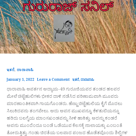
,
ಇತರೆ
ದಾರಾವಾಹಿ
January 1, 2022
Leave a Comment
ಇತರೆ
,
ದಾರಾವಾಹಿ
ಧಾರಾವಾಹಿ ಆವರ್ತನ ಅದ್ಯಾಯ-49 ಗುರೂಜಿಯವರ ತಂಡದ ಹಲವರ
ಮೇಲೆ ಚಿಟ್ಟೆಹುಲಿಗಳು ಭೀಕರ ದಾಳಿ ನಡೆಸಿದ ಪರಿಣಾಮವಾಗಿ ಮೂವರು
ಮಾರಣಾಂತಿಕವಾಗಿ ಗಾಯಗೊಂಡರು. ಹೆಣ್ಣು ಚಿಟ್ಟೆಹುಲಿಯ ಕೈಗೆ ಮೊದಲು
ಸಿಲುಕಿದವನು ತಂಗವೇಲು. ಅದು ಅವನ ಮುಖವನ್ನೂ, ಕೆಳತುಟಿಯನ್ನೂ
ಹರಿದು ಬಲಗೈಯ ಮಾಂಸಖಂಡವನ್ನು ಸೀಳಿ ಹಾಕಿತ್ತು. ಅದನ್ನು ಕಂಡರೆ
ಅವನು ಮುಂದೆಂದೂ ಬಂಡೆ ಒಡೆಯುವ ಕೆಲಸಕ್ಕೆ ನಾಲಾಯಕ್ಕು ಎಂಬಂತೆ
ತೋರುತ್ತಿತ್ತು. ಗಂಡು ಚಿರತೆಯ ಬಲವಾದ ಪಂಜದ ಹೊಡೆತವೊಂದು ಶಿಲ್ಪಿಗಳ