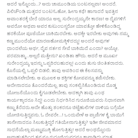
ಆದರೆ ಇನ್ನೊಂದು…? ಅದು ಚಾಮುಂಡಿಯ ಬಂಟನಲ್ಲವಾ! ಅಂದರೆ,
ಪಿಲಿಚೌಂಡಿ ಮತ್ತದರ ಬಂಟ!ಓಹೋ, ಹೀಗಾ ಕಥೆ! ಹಾಗಾದರೆ ಇವತ್ತಿನ
ಅವಾಂತರಕ್ಕೆ ಬೇರೆ ಯಾರೂ ಅಲ್ಲ. ಸುರೇಂದ್ರಯ್ಯನೇ ಕಾರಣ! ಆ ದೈವಗಳಿಗೆ
ಅವರೋ ಅಥವಾ ಅವರ ಕುಟುಂಬಸ್ಥರೋ ಯಾವತ್ತೋ ಹೇಳಿಕೊಂಡಿದ್ದ
ಹರಕೆಯೋ ಪೂಜೆಯೋ ಬಾಕಿಯಿರಬೇಕು. ಅದಕ್ಕೇ ಇರಬೇಕು ಅವುಗಳು ನಮ್ಮ
ಕಣ್ಣ ಮುಂದೆಯೇ ಮಾರಣಹೋಮಕ್ಕಿಳಿದದ್ದು! ಅಂದರೆ ಅವುಗಳ
ಧಾಂದಲೆಯ ಅರ್ಥ, ದೈವ ನರ್ತನ ಸೇವೆ ಬಾಕಿಯಿದೆ ಎಂದಾ? ಅಯ್ಯೋ,
ಪರಮಾತ್ಮಾ…ಅಲ್ಲದೆ ಮತ್ತೇನು? ಖಂಡಿತಾ ಹೌದು. ಆದರೆ ಆ ಮೂರ್ಖ
ಸುರೇಂದ್ರಯ್ಯ ಇದನ್ನು ಒಪ್ಪದಿರಬಹುದಲ್ಲ! ಎಂದು ತುಸು ಚಿಂತಿತರಾದರು.
ಕೊನೆಯಲ್ಲಿ, ಒಪ್ಪಲಿ ಬಿಡಲಿ, ತಾವು ಅವರಿಂದ ಈ ಕೆಲಸವನ್ನು
ಮಾಡಿಸಲೇಬೇಕು. ಆ ಮೂಲಕ ಆ ಶಕ್ತಿಗಳ ಕೋಪವನ್ನೂ ತಣಿಸಬೇಕು.
ಅದೇನಾದರೂ ತೊಂದರೆಯಿಲ್ಲ. ತಾವು ಸಂಕಲ್ಪಿಸಿಕೊಂಡಿರುವ ದೊಡ್ಡ
ಯೋಜನೆಯೊಂದು ಕೈಗೂಡಲೇಬೇಕು. ಅದಕ್ಕಾಗಿ ತಾವು ಎಂಥ
ಕಾರ್ಯಕ್ಕಾದರೂ ಸಿದ್ಧ! ಎಂದು ನಿರ್ಧರಿಸಿದ ಗುರೂಜಿಯವರು ನಿಧಾನವಾಗಿ
ಕಣ್ಣು ತೆರೆದರು.ಅದೇ ಹೊತ್ತು ಶಂಕರನೂ ಚಿಟ್ಟೆಹುಲಿಗಳ ದಾಳಿಯ ಬಗ್ಗೆಯೇ
ಯೋಚಿಸುತ್ತಿದ್ದವನು, ಓ ದೇವರೇ…! ಒಂದುವೇಳೆ ಆ ಪ್ರಾಣಿಗಳ ಕೈ, ಬಾಯಿಗೆ
ತಾನೇನಾದರೂ ಸಿಲುಕುತ್ತಿದ್ದರೆ ಗತಿಯೇನಾಗುತ್ತಿತ್ತು? ಇಡೀ ಜೀವಮಾನದ
ಸಾಧನೆಯೆಲ್ಲಾ ಮಣ್ಣುಮುಕ್ಕಿ ಹೋಗುತ್ತಿತ್ತು! ಆದರೆ ಅಂಥದ್ದೊಂದು