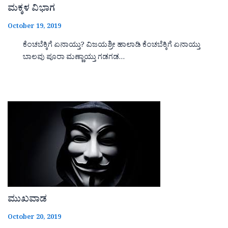
ಮಕ್ಕಳ ವಿಭಾಗ
October 19, 2019
ಕೆಂಚಬೆಕ್ಕಿಗೆ ಏನಾಯ್ತು? ವಿಜಯಶ್ರೀ ಹಾಲಾಡಿ ಕೆಂಚಬೆಕ್ಕಿಗೆ ಏನಾಯ್ತು
ಬಾಲವು ಪೂರಾ ಮಣ್ಣಾಯ್ತು ಗಡಗಡ…
ಮುಖವಾಡ
October 20, 2019