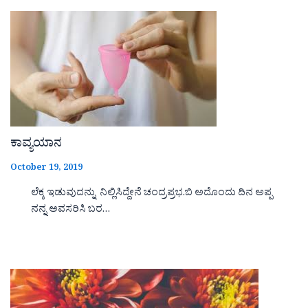
ಕಾವ್ಯಯಾನ
October 19, 2019
ಲೆಕ್ಕ ಇಡುವುದನ್ನು ನಿಲ್ಲಿಸಿದ್ದೇನೆ ಚಂದ್ರಪ್ರಭ.ಬಿ ಅದೊಂದು ದಿನ ಅಪ್ಪ
ನನ್ನ ಅವಸರಿಸಿ ಬರ…