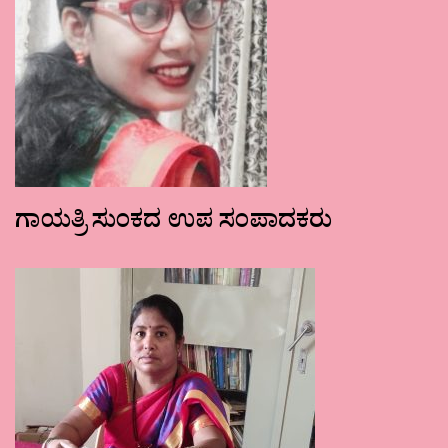
ಗಾಯತ್ರಿ ಸುಂಕದ ಉಪ ಸಂಪಾದಕರು