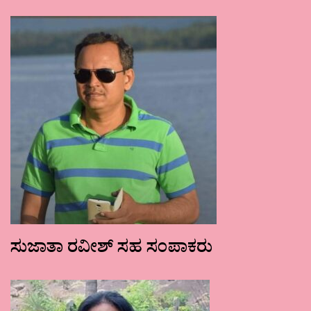
ಸುಜಾತಾ ರವೀಶ್ ಸಹ ಸಂಪಾಕರು