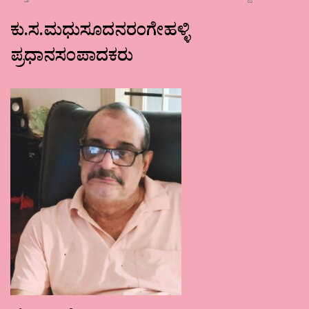
ಕು.ಸ.ಮಧುಸೂದನರಂಗೇಹಳ್ಳಿ
ಪ್ರಧಾನಸಂಪಾದಕರು