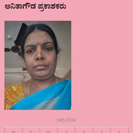
ಅನಿತಾಗೌಡ ಪ್ರಕಾಶಕರು
July 2024