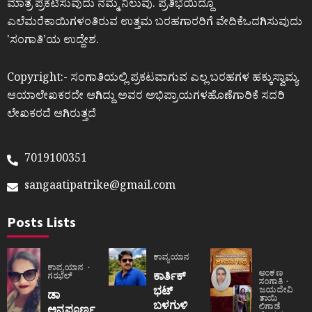
ಮಾತ್ರ ಪ್ರಕಟಿಸುವುದು ನಮ್ಮ ನಿಲುವು. ಪ್ರತಿಭೆಯಿದ್ದೂ
ಎಲೆಮರೆಕಾಯಿಗಳಂತಿರುವ ಉತ್ತಮ ಬರಹಗಾರರಿಗೆ ವೇದಿಕೆಒದಗಿಸುವುದು
ʼಸಂಗಾತಿʼಯ ಉದ್ದೇಶ.
Copyright:- ಸಂಗಾತಿಯಲ್ಲಿ ಪ್ರಕಟವಾಗುವ ಎಲ್ಲ ಬರಹಗಳ ಹಕ್ಕುಸ್ವಾಮ್ಯ
ಆಯಾಲೇಖಕರದೇ ಆಗಿದ್ದು ಅವರ ಅಭಿಪ್ರಾಯಗಳಹೊಣೆಗಾರಿಕೆ ಸದರಿ
ಲೇಖಕರದೆ ಆಗಿರುತ್ತದೆ
7019100351
sangaatipatrike@gmail.com
Posts Lists
ಕಾವ್ಯಯಾನ
ಕಾವ್ಯಯಾನ
ಅಂಕಣ
ಕಾರ್ತಿಕ್
ಗಝಲ್
ಸಂಗಾತಿ
ಭಟ್
ಜಯದೇವಿ
ಡಾ
ತಾಯಿ
ಬಳಗುಳಿ
ಲಿಗಾಡೆ
ಅನ್ನಪೂರ್ಣ