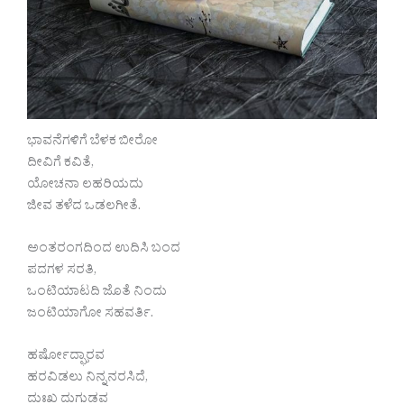
ಭಾವನೆಗಳಿಗೆ ಬೆಳಕ ಬೀರೋ
ದೀವಿಗೆ ಕವಿತೆ,
ಯೋಚನಾ ಲಹರಿಯದು
ಜೀವ ತಳೆದ ಒಡಲಗೀತೆ.
ಅಂತರಂಗದಿಂದ ಉದಿಸಿ ಬಂದ
ಪದಗಳ ಸರತಿ,
ಒಂಟಿಯಾಟದಿ ಜೊತೆ ನಿಂದು
ಜಂಟಿಯಾಗೋ ಸಹವರ್ತಿ.
ಹರ್ಷೋದ್ಘಾರವ
ಹರವಿಡಲು ನಿನ್ನನರಸಿದೆ,
ದುಃಖ ದುಗುಡವ