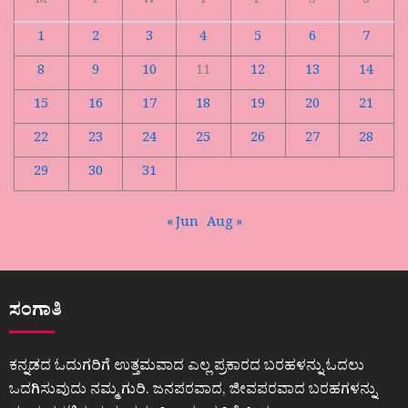
M
T
W
T
F
S
S
1
2
3
4
5
6
7
8
9
10
11
12
13
14
15
16
17
18
19
20
21
22
23
24
25
26
27
28
29
30
31
« Jun
Aug »
ಸಂಗಾತಿ
ಕನ್ನಡದ ಓದುಗರಿಗೆ ಉತ್ತಮವಾದ ಎಲ್ಲ ಪ್ರಕಾರದ ಬರಹಳನ್ನು ಓದಲು
ಒದಗಿಸುವುದು ನಮ್ಮ ಗುರಿ. ಜನಪರವಾದ, ಜೀವಪರವಾದ ಬರಹಗಳನ್ನು