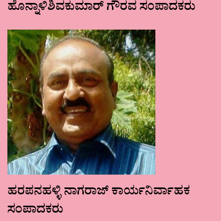
ಹೊನ್ನಾಳಿಶಿವಕುಮಾರ್ ಗೌರವ ಸಂಪಾದಕರು
ಹರಪನಹಳ್ಳಿ ನಾಗರಾಜ್ ಕಾರ್ಯನಿರ್ವಾಹಕ
ಸಂಪಾದಕರು