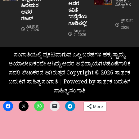
ಜೀವನ
ಅವರ
ಹಿರೇಮಠ
ನಿಮ್ಮೊಂದಿಗೆ
ಕವಿತೆ
ಅವರ
“ನನ್ನೆದೆಯ
ಗಜಲ್
August
ಗೂಡಿನಲ್ಲಿ”
7,
August
2026
7, 2026
August
7, 2026
ಸಂಗಾತಿಯಲ್ಲಿ ಪ್ರಕಟವಾಗುವ ಎಲ್ಲ ಬರಹಗಳ ಹಕ್ಕುಸ್ವಾಮ್ಯ
ಆಯಾಲೇಖಕರದೇ ಆಗಿದ್ದು ಅವರ ಅಭಿಪ್ರಾಯಗಳಹೊಣೆಗಾರಿಕೆ
ಸದರಿ ಲೇಖಕರದೆ ಆಗಿರುತ್ತದೆ Copyright © 2026 ಸಾರ್ಥಕ
ಬದುಕಿಗೆ ಸಾಹಿತ್ಯ ಸಂಗಾತಿ | Powered by ಸಾರ್ಥಕ ಬದುಕಿಗೆ
ಸಾಹಿತ್ಯ ಸಂಗಾತಿ
More