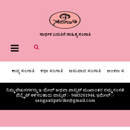
ಸಾರ್ಥಕ ಬದುಕಿಗೆ ಸಾಹಿತ್ಯ ಸಂಗಾತಿ
Menu
ಕಾವ್ಯ ಸಂಗಾತಿ
ಕಥಾ ಸಂಗಾತಿ
ಅನುವಾದ ಸಂಗಾತಿ
ಅಂಕಣ ಸಂಗಾ
ನಿಮ್ಮ ಲೇಖನಗಳನ್ನು ಇ-ಮೇಲ್ ಅಥವಾ ವಾಟ್ಸಪ್ ಮುಖಾಂತರ ನಮ್ಮ ಸಂಗತಿ
ವೆಬ್ಸೈಟ್ ಕಳಿಸಬಹುದು ವಾಟ್ಸಪ್‌ :- 9483261944, ಇಮೇಲ್ :-
sangaatipatrike@gmail.com