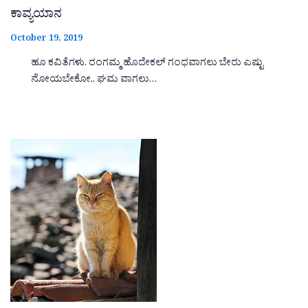
ಕಾವ್ಯಯಾನ
October 19, 2019
ಹೂ ಕವಿತೆಗಳು. ರಂಗಮ್ಮ ಹೊದೇಕಲ್ ಗಂಧವಾಗಲು ಬೇರು ಎಷ್ಟು
ನೋಯಬೇಕೋ.. ಘಮ ವಾಗಲು…