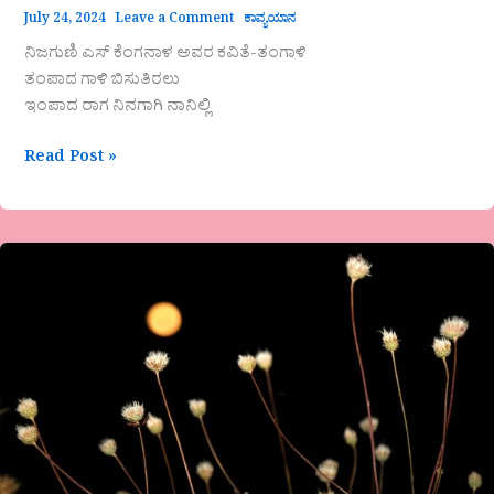
July 24, 2024
Leave a Comment
ಕಾವ್ಯಯಾನ
ನಿಜಗುಣಿ ಎಸ್ ಕೆಂಗನಾಳ ಅವರ ಕವಿತೆ-ತಂಗಾಳಿ
ತಂಪಾದ ಗಾಳಿ ಬಿಸುತಿರಲು
ಇಂಪಾದ ರಾಗ ನಿನಗಾಗಿ ನಾನಿಲ್ಲಿ
Read Post »
ಸತೀಶ್
ಬಿಳಿಯೂರು
ಅವರ
ಕವಿತೆ-
ಬೆಳದಿಂಗಳ
ಬೆಳಕು