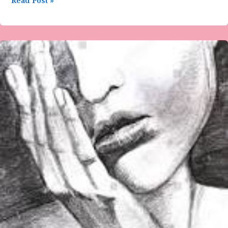
Read Post »
ಹಮೀದಾಬೇಗಂ
ದೇಸಾಯಿ
ಅವರ
ಕವಿತೆ-‘ನನಗೆ
ಹೇಳಲು
ಬಿಡಿ…’