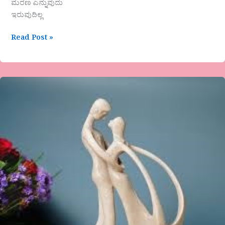
ಮರಣ ಎನ್ನುವುದು
ಇರುವುದಿಲ್ಲ
Read Post »
ಶೋಭಾ
ಮಲ್ಲಿಕಾರ್ಜುನ್
ಅವರ
ಗಜಲ್