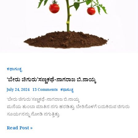
ಕಥಾಗುಚ್ಛ
‘ಬೇರು ಚಿಗುರು’ಸಣ್ಣಕಥೆ-ನಾಗರಾಜ ಬಿ.ನಾಯ್ಕ
July 24, 2024
13 Comments
ಕಥಾಗುಚ್ಛ
‘ಬೇರು ಚಿಗುರು’ಸಣ್ಣಕಥೆ-ನಾಗರಾಜ ಬಿ.ನಾಯ್ಕ
ಮನೆಯ ತುಂಬಾ ಮಾತಿನ ನಗು ಹರಡಿತ್ತು. ಬೇರಿನೊಳಗೆ ಬದುಕಿರುವ ಚಿಗುರು
ಸೂರ್ಯನನ್ನು ನೋಡಿ ನಗುತ್ತಿತ್ತು.
Read Post »