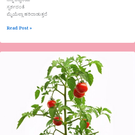
ನಿನ್ನ ಬೆಚ್ಚನೆಯ
ಸ್ಪರ್ಶದಂತೆ
ಮೈಯೆಲ್ಲಾ ಹರಿದಾಡುತ್ತದೆ
Read Post »
‘ಬೇರು
ಚಿಗುರು’ಸಣ್ಣಕಥೆ-
ನಾಗರಾಜ
ಬಿ.ನಾಯ್ಕ