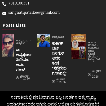
7019100351
sangaatipatrike@gmail.com
Posts Lists
ಕಾವ್ಯಯಾನ
ಕಾವ್ಯಯಾನ
ಅಂಕಣ
ಕಾರ್ತಿಕ್
ಗಝಲ್
ಸಂಗಾತಿ
ಭಟ್
ಜಯದೇವಿ
ಡಾ
ತಾಯಿ
ಬಳಗುಳಿ
ಲಿಗಾಡೆ
ಅನ್ನಪೂರ್ಣ
ಜೀವನ
ಅವರ
ಹಿರೇಮಠ
ನಿಮ್ಮೊಂದಿಗೆ
ಕವಿತೆ
ಅವರ
“ನನ್ನೆದೆಯ
ಗಜಲ್
August
ಗೂಡಿನಲ್ಲಿ”
7,
August
2026
7, 2026
August
7, 2026
ಸಂಗಾತಿಯಲ್ಲಿ ಪ್ರಕಟವಾಗುವ ಎಲ್ಲ ಬರಹಗಳ ಹಕ್ಕುಸ್ವಾಮ್ಯ
ಆಯಾಲೇಖಕರದೇ ಆಗಿದ್ದು ಅವರ ಅಭಿಪ್ರಾಯಗಳಹೊಣೆಗಾರಿಕೆ