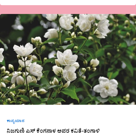
ನಿಜಗುಣಿ
ಎಸ್
ಕೆಂಗನಾಳ
ಅವರ
ಕವಿತೆ-
ತಂಗಾಳಿ
ಕಾವ್ಯಯಾನ
ನಿಜಗುಣಿ ಎಸ್ ಕೆಂಗನಾಳ ಅವರ ಕವಿತೆ-ತಂಗಾಳಿ