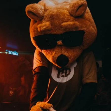
ಹೆಗಡೆ
ಅವರಕವಿತೆ-‘ಕಾಲದ
ಕೈಗೊಂಬೆ
ನಾವು’