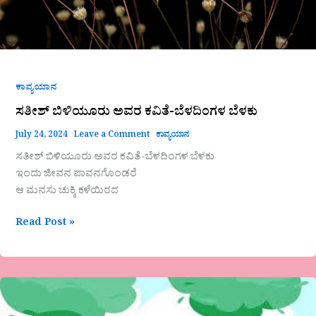
ಕಾವ್ಯಯಾನ
ಸತೀಶ್ ಬಿಳಿಯೂರು ಅವರ ಕವಿತೆ-ಬೆಳದಿಂಗಳ ಬೆಳಕು
July 24, 2024
Leave a Comment
ಕಾವ್ಯಯಾನ
ಸತೀಶ್ ಬಿಳಿಯೂರು ಅವರ ಕವಿತೆ-ಬೆಳದಿಂಗಳ ಬೆಳಕು
ಇಂದು ಜೀವನ ಪಾವನಗೊಂಡರೆ
ಆ ಮನಸು ಚುಕ್ಕಿ ಕಳೆಯಿರದ
Read Post »
ಅನಸೂಯ
ಜಹಗೀರದಾರ