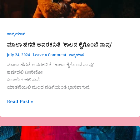
ಕಾವ್ಯಯಾನ
ಮಾಲಾ ಹೆಗಡೆ ಅವರಕವಿತೆ-‘ಕಾಲದ ಕೈಗೊಂಬೆ ನಾವು’
July 24, 2024
Leave a Comment
ಕಾವ್ಯಯಾನ
ಮಾಲಾ ಹೆಗಡೆ ಅವರಕವಿತೆ-‘ಕಾಲದ ಕೈಗೊಂಬೆ ನಾವು’
ಹರ್ಷದಲಿ ನೀನೇಕೋ
ಬಲುಬೇಗ ಚಲಿಸುವೆ,
ಯಾತನೆಯಲಿ ಮಂದ ನಡಿಗೆಯಂತೆ ಭಾಸವಾಗುವೆ.
Read Post »
ಎಂ.
ಬಿ.