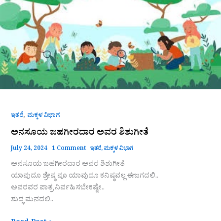
ಅವರ
ಶಿಶುಗೀತೆ
,
ಇತರೆ
ಮಕ್ಕಳ ವಿಭಾಗ
ಅನಸೂಯ ಜಹಗೀರದಾರ ಅವರ ಶಿಶುಗೀತೆ
July 24, 2024
1 Comment
ಇತರೆ
,
ಮಕ್ಕಳ ವಿಭಾಗ
ಅನಸೂಯ ಜಹಗೀರದಾರ ಅವರ ಶಿಶುಗೀತೆ
ಯಾವುದೂ ಶ್ರೇಷ್ಠ ವೂ ಯಾವುದೂ ಕನಿಷ್ಠವಲ್ಲ ಈಜಗದಲಿ..
ಅವರವರ ಪಾತ್ರ ನಿರ್ವಹಿಸಬೇಕಷ್ಟೇ..
ಶುದ್ಧ ಮನದಲಿ..