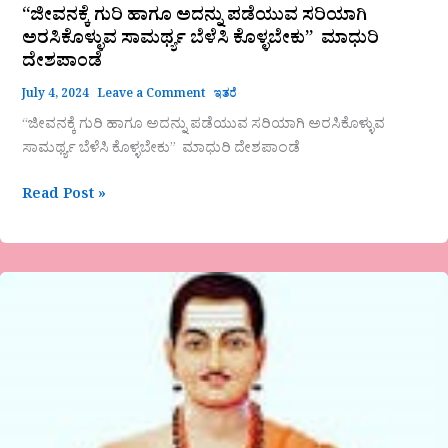
“ಜೀವನಕ್ಕೆ ಗುರಿ ಹಾಗೂ ಅದನ್ನು ಪಡೆಯುವ ಸರಿಯಾಗಿ
ಅರಸಿಕೊಳ್ಳುವ ಸಾಮರ್ಥ್ಯ ಬೆಳೆಸಿ ಕೊಳ್ಳಬೇಕು” ಮಾಧುರಿ
ದೇಶಪಾಂಡೆ
July 4, 2024
Leave a Comment
ಇತರೆ
“ಜೀವನಕ್ಕೆ ಗುರಿ ಹಾಗೂ ಅದನ್ನು ಪಡೆಯುವ ಸರಿಯಾಗಿ ಅರಸಿಕೊಳ್ಳುವ
ಸಾಮರ್ಥ್ಯ ಬೆಳೆಸಿ ಕೊಳ್ಳಬೇಕು” ಮಾಧುರಿ ದೇಶಪಾಂಡೆ
Read Post »
‘ಹೊಯಿದವರೆನ್ನ
ಹೊರೆದವರೆಂಬೆ’ಲೇಖನ
ಡಾ.ಶಶಿಕಾಂತ್
ಪಟ್ಟಣ
ರಾಮದುರ್ಗ