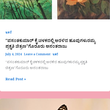
ಇತರೆ
“ವಸಂತಕುಮಾರ್ ಕೈ ಚಳಕದಲ್ಲಿ ಅರಳಿದ ಹೂವುಗಳುರಮ್ಯ
ಪ್ರಕೃತಿ ಚಿತ್ರಣ”ಗೊರೂರು ಅನಂತರಾಜು
July 4, 2024
Leave a Comment
ಇತರೆ
“ವಸಂತಕುಮಾರ್ ಕೈ ಚಳಕದಲ್ಲಿ ಅರಳಿದ ಹೂವುಗಳುರಮ್ಯ ಪ್ರಕೃತಿ
ಚಿತ್ರಣ”ಗೊರೂರು ಅನಂತರಾಜು
Read Post »
ಡಾ
ಅನ್ನಪೂರ್ಣ