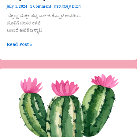
July 4, 2024
1 Comment
ಇತರೆ
,
ಮಕ್ಕಳ ವಿಭಾಗ
‘ಬೆಕ್ಕಣ್ಣ’ ಮಕ್ಕಳಪದ್ಯ ಎಸ್ ಜಿ ಕೊಪ್ಪಳ ಅವರಿಂದ
ಜೊತೆಗೆ ಬೇಸರ ಕಳೆವೆ
ನೀನಿರೆ ಆಟಕೆ ಚಿನ್ನಾಟ
Read Post »
ಮುತ್ತು
ಬಳ್ಳಾ
ಕಮತಪುರ
ಅವರ
ದ್ವಿಪದಿಗಳು