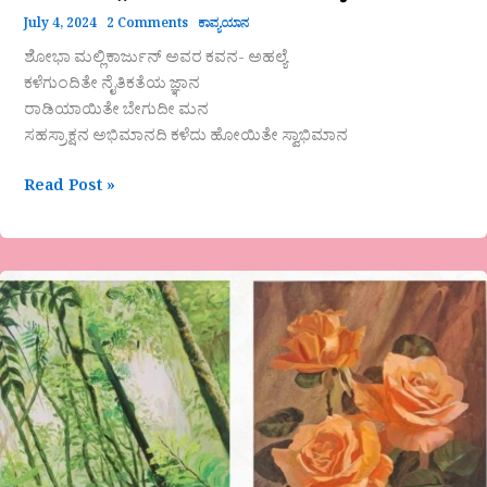
July 4, 2024
2 Comments
ಕಾವ್ಯಯಾನ
ಶೋಭಾ ಮಲ್ಲಿಕಾರ್ಜುನ್ ಅವರ ಕವನ- ಅಹಲ್ಯೆ
ಕಳೆಗುಂದಿತೇ ನೈತಿಕತೆಯ ಜ್ಞಾನ
ರಾಡಿಯಾಯಿತೇ ಬೇಗುದೀ ಮನ
ಸಹಸ್ರಾಕ್ಷನ ಅಭಿಮಾನದಿ ಕಳೆದು ಹೋಯಿತೇ ಸ್ವಾಭಿಮಾನ
Read Post »
“ವಸಂತಕುಮಾರ್
ಕೈ
ಚಳಕದಲ್ಲಿ
ಅರಳಿದ
ಹೂವುಗಳುರಮ್ಯ
ಪ್ರಕೃತಿ
ಚಿತ್ರಣ”ಗೊರೂರು
ಅನಂತರಾಜು