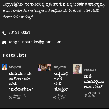
Copyright:- ಸಂಗಾತಿಯಲ್ಲಿ ಪ್ರಕಟವಾಗುವ ಎಲ್ಲ ಬರಹಗಳ ಹಕ್ಕುಸ್ವಾಮ್ಯ
ಆಯಾಲೇಖಕರದೇ ಆಗಿದ್ದು ಅವರ ಅಭಿಪ್ರಾಯಗಳಹೊಣೆಗಾರಿಕೆ ಸದರಿ
ಲೇಖಕರದೆ ಆಗಿರುತ್ತದೆ
7019100351
sangaatipatrike@gmail.com
Posts Lists
ನಿಮ್ಮೊಂದಿಗೆ
ಕಾವ್ಯಯಾನ
ಕಾವ್ಯಯಾನ
ದಯಾನಂದ ಮ.
ಕಾವ್ಯ ಸುಧೆ
ವಾಣಿ
ಪಾಟೀಲ ಅವರ
ಅವರ
ಯಡಹಳ್ಳಿಮಠ
ಕವಿತೆ
ಕವಿತೆ
ಅವರ ಗಜಲ್
“ಮರೆಯಬೇಕು?”
“ತೊಟ್ಟಿಲು”
August 9,
August 9,
August
2026
2026
9, 2026