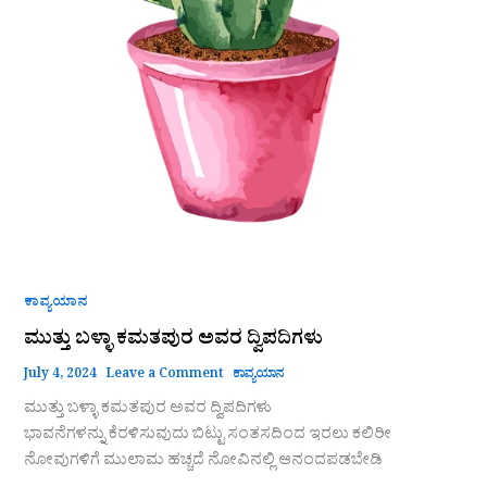
ಕಾವ್ಯಯಾನ
ಮುತ್ತು ಬಳ್ಳಾ ಕಮತಪುರ ಅವರ ದ್ವಿಪದಿಗಳು
July 4, 2024
Leave a Comment
ಕಾವ್ಯಯಾನ
ಮುತ್ತು ಬಳ್ಳಾ ಕಮತಪುರ ಅವರ ದ್ವಿಪದಿಗಳು
ಭಾವನೆಗಳನ್ನು ಕೆರಳಿಸುವುದು ಬಿಟ್ಟು ಸಂತಸದಿಂದ ಇರಲು ಕಲಿರೀ
ನೋವುಗಳಿಗೆ ಮುಲಾಮ ಹಚ್ಚದೆ ನೋವಿನಲ್ಲಿ ಆನಂದಪಡಬೇಡಿ