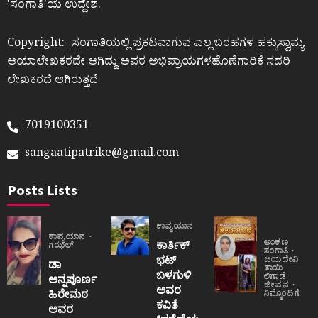
ʼಸಂಗಾತಿʼಯ ಉದ್ದೇಶ.
Copyright:- ಸಂಗಾತಿಯಲ್ಲಿ ಪ್ರಕಟವಾಗುವ ಎಲ್ಲ ಬರಹಗಳ ಹಕ್ಕುಸ್ವಾಮ್ಯ
ಆಯಾಲೇಖಕರದೇ ಆಗಿದ್ದು ಅವರ ಅಭಿಪ್ರಾಯಗಳಹೊಣೆಗಾರಿಕೆ ಸದರಿ
ಲೇಖಕರದೆ ಆಗಿರುತ್ತದೆ
7019100351
sangaatipatrike@gmail.com
Posts Lists
ಕಾವ್ಯಯಾನ
ಕಾವ್ಯಯಾನ
ಅಂಕಣ
ಕಾರ್ತಿಕ್
ಗಝಲ್
ಸಂಗಾತಿ
ಭಟ್
ಜಯದೇವಿ
ಡಾ
ತಾಯಿ
ಬಳಗುಳಿ
ಲಿಗಾಡೆ
ಅನ್ನಪೂರ್ಣ
ಜೀವನ
ಅವರ
ಹಿರೇಮಠ
ನಿಮ್ಮೊಂದಿಗೆ
ಕವಿತೆ
ಅವರ