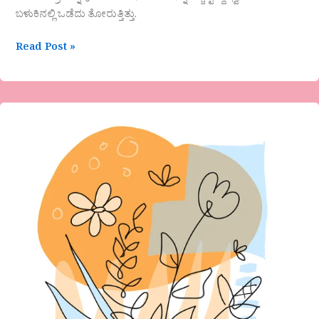
ಬಳುಕಿನಲ್ಲಿ ಒಡೆದು ತೋರುತ್ತಿತ್ತು.
Read Post »
ಗಾಯತ್ರಿ
ಎಸ್
ಕೆ
ಹೊಸ
ಕವಿತೆ-
ಅಮೃತ
ಸಿಂಚನ