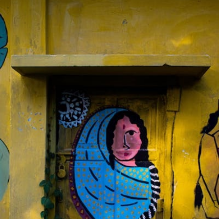
‘ಗತ್ಯಂತರ’
ಎಸ್
ನಾಗಶ್ರೀ
ಅಜಯ್
ಅವರ
ಸಣ್ಣಕಥೆ