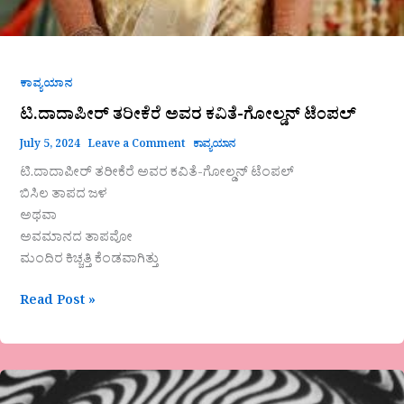
ಕಾವ್ಯಯಾನ
ಟಿ.ದಾದಾಪೀರ್ ತರೀಕೆರೆ ಅವರ ಕವಿತೆ-ಗೋಲ್ಡನ್ ಟೆಂಪಲ್
July 5, 2024
Leave a Comment
ಕಾವ್ಯಯಾನ
ಟಿ.ದಾದಾಪೀರ್ ತರೀಕೆರೆ ಅವರ ಕವಿತೆ-ಗೋಲ್ಡನ್ ಟೆಂಪಲ್
ಬಿಸಿಲ ತಾಪದ ಜಳ
ಅಥವಾ
ಅವಮಾನದ ತಾಪವೋ
ಮಂದಿರ ಕಿಚ್ಚತ್ತಿ ಕೆಂಡವಾಗಿತ್ತು
Read Post »
ಲಿಂಗ
ಸೂಕ್ಷ್ಮತೆ: