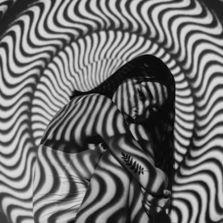
ಬದಲಾಗದ
ಮನಸ್ಥಿತಿ
!
ಸುಧಾ
ಹಡಿನಬಾಳ
ಅವರ
ಲೇಖನ