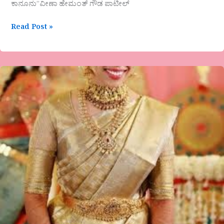
ಕಾನೂನು”ವೀಣಾ ಹೇಮಂತ್ ಗೌಡ ಪಾಟೀಲ್
Read Post »
ಟಿ.ದಾದಾಪೀರ್
ತರೀಕೆರೆ
ಅವರ
ಕವಿತೆ-
ಗೋಲ್ಡನ್
ಟೆಂಪಲ್