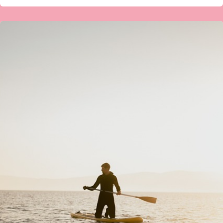
ಗಂಗಾಧರ
ಬಿ
ಎಲ್
ನಿಟ್ಟೂರ್
ಅವರ
ಕವಿತೆ-‘ಬಾ
ಬಯಲ
ಆಲಯಕೆ’