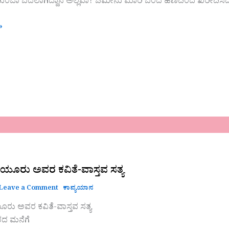
ಣ ತುಂಬಾ ಬದಲಾಗಿದ್ದಾನೆ ಅಲ್ಲವಾ? ಜಮೀನು ಮಾರಿ ಬಂದ ಹಣದಿಂದ ಖರೀದಿಸಿದ ಸ
»
ಿಯೂರು ಅವರ ಕವಿತೆ-ವಾಸ್ತವ ಸತ್ಯ
Leave a Comment
ಕಾವ್ಯಯಾನ
ೂರು ಅವರ ಕವಿತೆ-ವಾಸ್ತವ ಸತ್ಯ
ರದ ಮನೆಗೆ