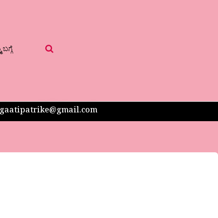
 ಬಗ್ಗೆ
 sangaatipatrike@gmail.com