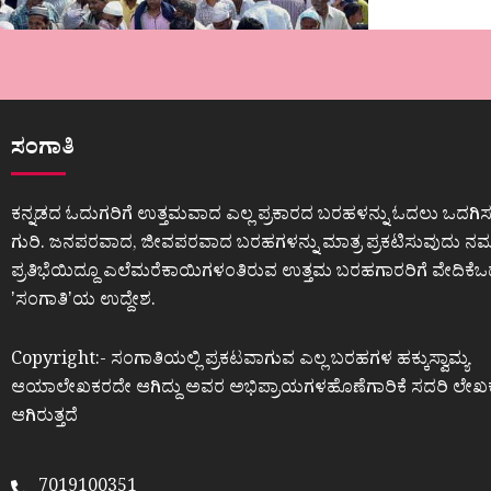
ಲೇಖನ-
ಸಿದ್ಧಾರ್ಥ
ಟಿ
ಮಿತ್ರಾ
ಅವರಿಂದ
ಸಂಗಾತಿ
ಕನ್ನಡದ ಓದುಗರಿಗೆ ಉತ್ತಮವಾದ ಎಲ್ಲ ಪ್ರಕಾರದ ಬರಹಳನ್ನು ಓದಲು ಒದಗಿಸ
ಗುರಿ. ಜನಪರವಾದ, ಜೀವಪರವಾದ ಬರಹಗಳನ್ನು ಮಾತ್ರ ಪ್ರಕಟಿಸುವುದು ನಮ್ಮ
ಪ್ರತಿಭೆಯಿದ್ದೂ ಎಲೆಮರೆಕಾಯಿಗಳಂತಿರುವ ಉತ್ತಮ ಬರಹಗಾರರಿಗೆ ವೇದಿಕೆ
ʼಸಂಗಾತಿʼಯ ಉದ್ದೇಶ.
Copyright:- ಸಂಗಾತಿಯಲ್ಲಿ ಪ್ರಕಟವಾಗುವ ಎಲ್ಲ ಬರಹಗಳ ಹಕ್ಕುಸ್ವಾಮ್ಯ
ಆಯಾಲೇಖಕರದೇ ಆಗಿದ್ದು ಅವರ ಅಭಿಪ್ರಾಯಗಳಹೊಣೆಗಾರಿಕೆ ಸದರಿ ಲೇಖ
ಆಗಿರುತ್ತದೆ
7019100351