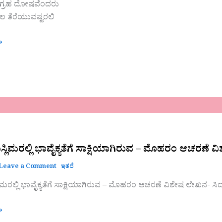
 ಗ್ರಹ ದೋಷವೆಂದರು
 ತೆರೆಯುವಷ್ಟರಲಿ
»
ಲಿಮರಲ್ಲಿ ಭಾವೈಕ್ಯತೆಗೆ ಸಾಕ್ಷಿಯಾಗಿರುವ – ಮೊಹರಂ ಆಚರಣೆ ವಿ
ವ
Leave a Comment
ಇತರೆ
ಮರಲ್ಲಿ ಭಾವೈಕ್ಯತೆಗೆ ಸಾಕ್ಷಿಯಾಗಿರುವ – ಮೊಹರಂ ಆಚರಣೆ ವಿಶೇಷ ಲೇಖನ- ಸಿದ್
»