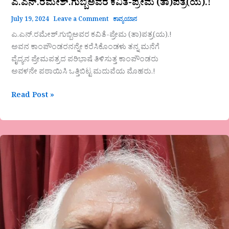
ಎ.ಎನ್.ರಮೇಶ್.ಗುಬ್ಬಿಅವರ ಕವಿತೆ-ಪ್ರೇಮ (ತಾ)ಪತ್ರ(ಯ).!
July 19, 2024
Leave a Comment
ಕಾವ್ಯಯಾನ
ಎ.ಎನ್.ರಮೇಶ್.ಗುಬ್ಬಿಅವರ ಕವಿತೆ-ಪ್ರೇಮ (ತಾ)ಪತ್ರ(ಯ).!
ಅವನ ಕಾಂಪೌಂಡರನನ್ನೇ ಕರೆಸಿಕೊಂಡಳು ತನ್ನ ಮನೆಗೆ
ವೈದ್ಯನ ಪ್ರೇಮಪತ್ರದ ಪರಿಭಾಷೆ ತಿಳಿಸುತ್ತ ಕಾಂಪೌಂಡರು
ಅವಳನೇ ಪಠಾಯಿಸಿ ಒತ್ತಿಬಿಟ್ಟ ಮದುವೆಯ ಮೊಹರು.!
Read Post »
ಬಾಗೇಪಲ್ಲಿ
ಅವರ
ಹೊಸ
ಗಜಲ್