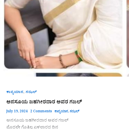
,
ಕಾವ್ಯಯಾನ
ಗಝಲ್
ಅನಸೂಯ ಜಹಗೀರದಾರ ಅವರ ಗಜಲ್
July 19, 2024
2 Comments
ಕಾವ್ಯಯಾನ
,
ಗಝಲ್
ಅನಸೂಯ ಜಹಗೀರದಾರ ಅವರ ಗಜಲ್
ಮೊದಲೇ ಗೊತ್ತಿಲ್ಲ ಏಳಲಾರದ ದಿನ