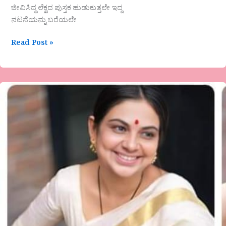
ಜೀವಿಸಿದ್ದ ಲೆಕ್ಖದ ಪುಸ್ತಕ ಹುಡುಕುತ್ತಲೇ ಇದ್ದ
ನಟನೆಯನ್ನು ಬರೆಯಲೇ
Read Post »
ಅನಸೂಯ
ಜಹಗೀರದಾರ
ಅವರ
ಗಜಲ್