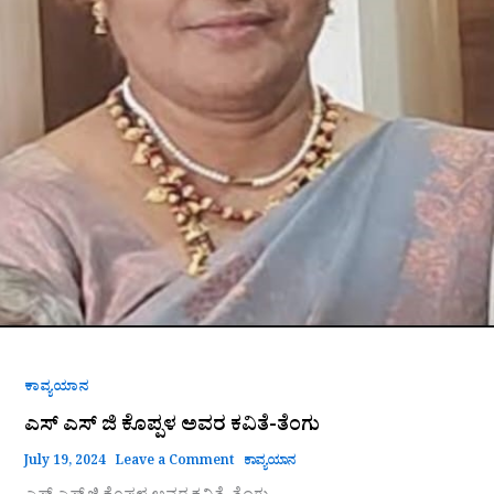
ಕಾವ್ಯಯಾನ
ಎಸ್ ಎಸ್ ಜಿ ಕೊಪ್ಪಳ ಅವರ ಕವಿತೆ-ತೆಂಗು
July 19, 2024
Leave a Comment
ಕಾವ್ಯಯಾನ