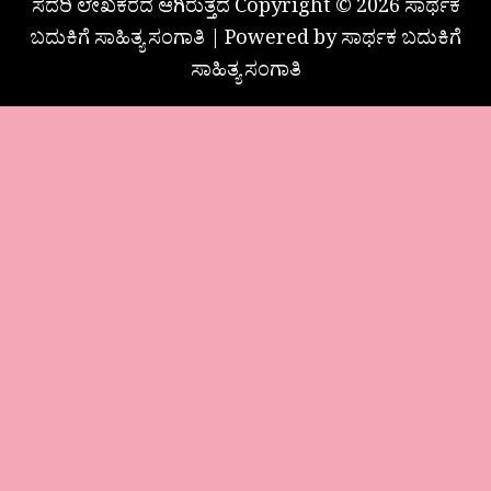
ಸದರಿ ಲೇಖಕರದೆ ಆಗಿರುತ್ತದೆ Copyright © 2026 ಸಾರ್ಥಕ
ಬದುಕಿಗೆ ಸಾಹಿತ್ಯ ಸಂಗಾತಿ | Powered by ಸಾರ್ಥಕ ಬದುಕಿಗೆ
ಸಾಹಿತ್ಯ ಸಂಗಾತಿ