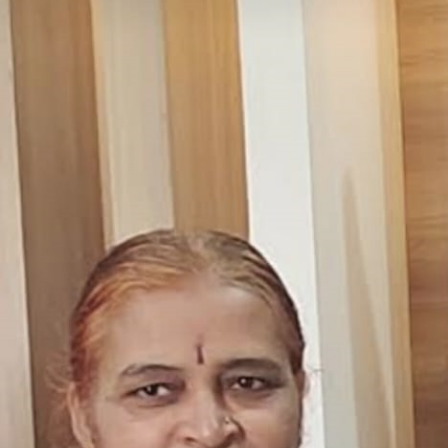
ಎಸ್
ಎಸ್
ಜಿ
ಕೊಪ್ಪಳ
ಅವರ
ಕವಿತೆ-
ತೆಂಗು