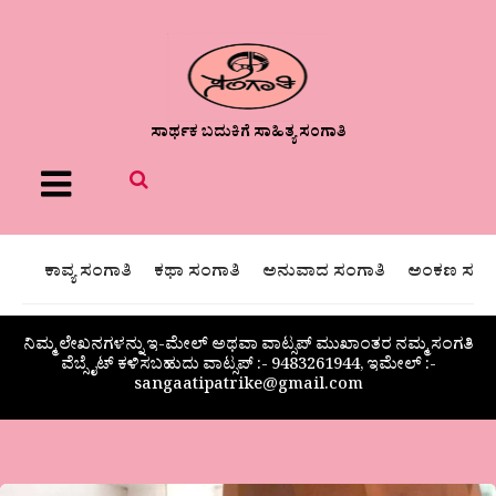
ಸಾರ್ಥಕ ಬದುಕಿಗೆ ಸಾಹಿತ್ಯ ಸಂಗಾತಿ
Menu
ಕಾವ್ಯ ಸಂಗಾತಿ
ಕಥಾ ಸಂಗಾತಿ
ಅನುವಾದ ಸಂಗಾತಿ
ಅಂಕಣ ಸಂಗಾ
ನಿಮ್ಮ ಲೇಖನಗಳನ್ನು ಇ-ಮೇಲ್ ಅಥವಾ ವಾಟ್ಸಪ್ ಮುಖಾಂತರ ನಮ್ಮ ಸಂಗತಿ
ವೆಬ್ಸೈಟ್ ಕಳಿಸಬಹುದು ವಾಟ್ಸಪ್‌ :- 9483261944, ಇಮೇಲ್ :-
sangaatipatrike@gmail.com
ಸವಿತಾ