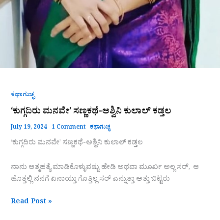
ಕಥಾಗುಚ್ಛ
‘ಕುಗ್ಗದಿರು ಮನವೇ’ ಸಣ್ಣಕಥೆ-ಅಶ್ವಿನಿ ಕುಲಾಲ್ ಕಡ್ತಲ
July 19, 2024
1 Comment
ಕಥಾಗುಚ್ಛ
‘ಕುಗ್ಗದಿರು ಮನವೇ’ ಸಣ್ಣಕಥೆ-ಅಶ್ವಿನಿ ಕುಲಾಲ್ ಕಡ್ತಲ
ನಾನು ಆತ್ಮಹತ್ಯೆ ಮಾಡಿಕೊಳ್ಳುವಷ್ಟು ಹೇಡಿ ಅಥವಾ ಮೂರ್ಖ ಅಲ್ಲ ಸರ್, ಆ
ಹೊತ್ತಲ್ಲಿ ನನಗೆ ಏನಾಯ್ತು ಗೊತ್ತಿಲ್ಲ ಸರ್ ಎನ್ನುತ್ತಾ ಅತ್ತು ಬಿಟ್ಟರು
Read Post »