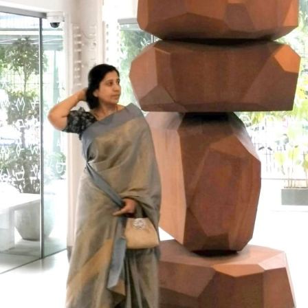
ದೇಶಮುಖ
ಅವರ
ಕವಿತೆ-
ಕಾಯುತ್ತಿರುವಳು.