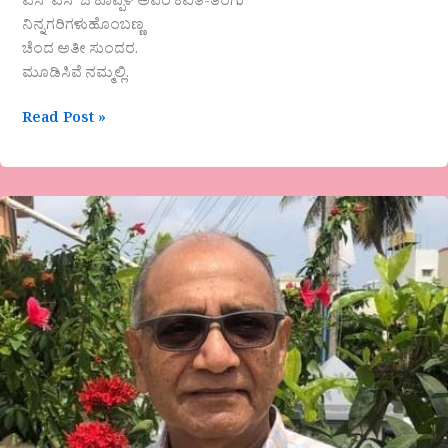
ಎಸ್ ಎಸ್ ಜಿ ಕೊಪ್ಪಳ ಅವರ ಕವಿತೆ-ತೆಂಗು
ನಿನ್ನಗರಿಗಳುಹೊಂಬಣ್ಣ
ಚೆಂದ ಅತೀ ಸುಂದರ.
ಮೂಡಿಸಿವೆ ನಮ್ಮಲ್ಲಿ.
Read Post »
ಡಾ.ಡೋ.ನಾ.ವೆಂಕಟೇಶ
ಅವರ
ಕವಿತೆ-
ನನಸು
ಕಂಡ
ಕನಸು