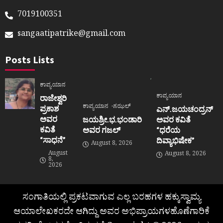
7019100351
sangaatipatrike@gmail.com
Posts Lists
ಕಾವ್ಯಯಾನ
ಕಾವ್ಯಯಾನ
ರಾಜೇಶ್ವರಿ
ಕಾವ್ಯಯಾನ
ಗಝಲ್
ಪ್ರಕಾಶ
ಎನ್.ಜಯಚಂದ್ರನ್
ಅವರ
ಜಯಶ್ರೀ.ಭ.ಭಂಡಾರಿ
ಅವರ ಕವಿತೆ
ಕವಿತೆ
ಅವರ ಗಜಲ್
“ಧರೆಯ
“ಸಾಧನೆ”
ದಿವ್ಯಾಭಿಷೇಕ”
August 8, 2026
August
August 8, 2026
8,
2026
ಸಂಗಾತಿಯಲ್ಲಿ ಪ್ರಕಟವಾಗುವ ಎಲ್ಲ ಬರಹಗಳ ಹಕ್ಕುಸ್ವಾಮ್ಯ
ಆಯಾಲೇಖಕರದೇ ಆಗಿದ್ದು ಅವರ ಅಭಿಪ್ರಾಯಗಳಹೊಣೆಗಾರಿಕೆ