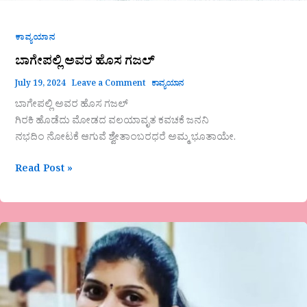
ಕಾವ್ಯಯಾನ
ಬಾಗೇಪಲ್ಲಿ ಅವರ ಹೊಸ ಗಜಲ್
July 19, 2024
Leave a Comment
ಕಾವ್ಯಯಾನ
ಬಾಗೇಪಲ್ಲಿ ಅವರ ಹೊಸ ಗಜಲ್
ಗಿರಕಿ ಹೊಡೆದು ಮೋಡದ ವಲಯಾವೃತ ಕವಚಕೆ ಜನನಿ
ನಭದಿಂ ನೋಟಕೆ ಆಗುವೆ ಶ್ವೇತಾಂಬರಧರೆ ಅಮ್ಮ ಭೂತಾಯೇ.
Read Post »
‘ಕುಗ್ಗದಿರು
ಮನವೇ’
ಸಣ್ಣಕಥೆ-
ಅಶ್ವಿನಿ
ಕುಲಾಲ್