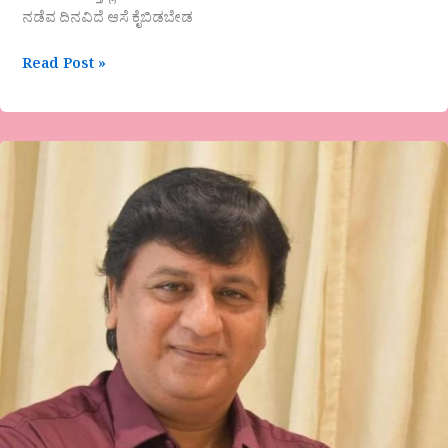
ನಡೆವ ದಿನವಿದೆ ಆಸೆ ಕೈಬಿಡಬೇಡ
Read Post »
ಎ.ಎನ್.ರಮೇಶ್.ಗುಬ್ಬಿಅವರ
ಕವಿತೆ-
ಪ್ರೇಮ
(ತಾ)ಪತ್ರ(ಯ).!