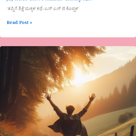
‘ತಪ್ಪಿಗೆ ಶಿಕ್ಷೆ’ಮಕ್ಕಳ ಕಥೆ-ಎಸ್ ಎಸ್ ಜಿ ಕೊಪ್ಪಳ’
Read Post »
ಶಂಕರಾನಂದ
ಹೆಬ್ಬಾಳ
ಅವರ
ಗಜಲ್