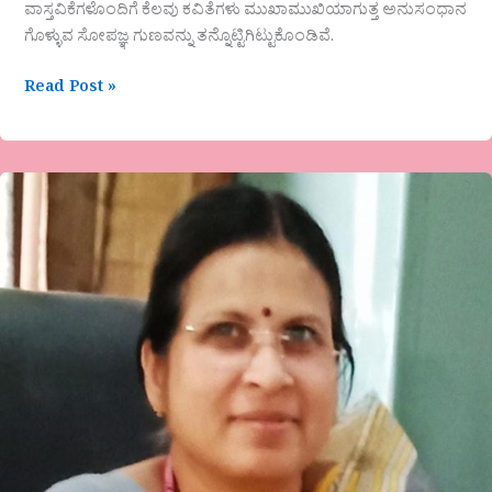
ವಾಸ್ತವಿಕೆಗಳೊಂದಿಗೆ ಕೆಲವು ಕವಿತೆಗಳು ಮುಖಾಮುಖಿಯಾಗುತ್ತ ಅನುಸಂಧಾನ
ಗೊಳ್ಳುವ ಸೋಪಜ್ಞ ಗುಣವನ್ನು ತನ್ನೊಟ್ಟಿಗಿಟ್ಟುಕೊಂಡಿವೆ.
Read Post »
‘ಅಕ್ಕಮಹಾದೇವಿ
ಮತ್ತು
ಮೀರಾಬಾಯಿ,
ಸಾಮ್ಯತೆಗಳು’-
ಒಂದು
ಚರ್ಚೆ-
ಡಾ
ಗೀತಾ
ಡಿಗ್ಗೆ