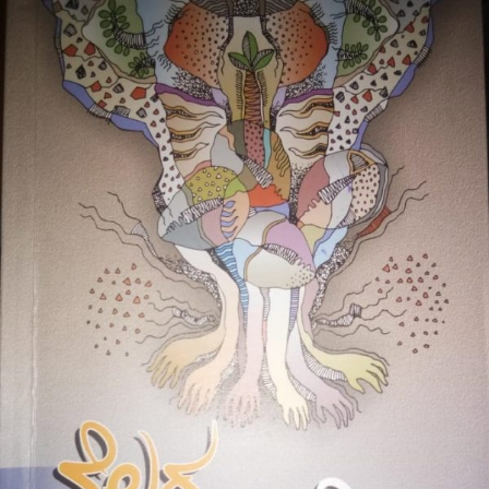
ಬಂಟಹಳ್ಳಿ
ಸರ್ವೇಶ್
ಅವರಕೃತಿ-‘ನೆಲದ
ನಂಬಿಕೆ’ಒಂದು
ಅವಲೋಕನ-
ನಾಗೊಂಡಹಳ್ಳಿ
ಸುನಿಲ್