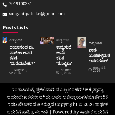
7019100351
sangaatipatrike@gmail.com
Posts Lists
ನಿಮ್ಮೊಂದಿಗೆ
ಕಾವ್ಯಯಾನ
ಕಾವ್ಯಯಾನ
ದಯಾನಂದ ಮ.
ಕಾವ್ಯ ಸುಧೆ
ವಾಣಿ
ಪಾಟೀಲ ಅವರ
ಅವರ
ಯಡಹಳ್ಳಿಮಠ
ಕವಿತೆ
ಕವಿತೆ
ಅವರ ಗಜಲ್
“ಮರೆಯಬೇಕು?”
“ತೊಟ್ಟಿಲು”
August 9,
August 9,
August
2026
2026
9, 2026
ಸಂಗಾತಿಯಲ್ಲಿ ಪ್ರಕಟವಾಗುವ ಎಲ್ಲ ಬರಹಗಳ ಹಕ್ಕುಸ್ವಾಮ್ಯ
ಆಯಾಲೇಖಕರದೇ ಆಗಿದ್ದು ಅವರ ಅಭಿಪ್ರಾಯಗಳಹೊಣೆಗಾರಿಕೆ
ಸದರಿ ಲೇಖಕರದೆ ಆಗಿರುತ್ತದೆ Copyright © 2026 ಸಾರ್ಥಕ
ಬದುಕಿಗೆ ಸಾಹಿತ್ಯ ಸಂಗಾತಿ | Powered by ಸಾರ್ಥಕ ಬದುಕಿಗೆ