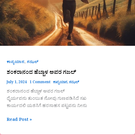
,
ಕಾವ್ಯಯಾನ
ಗಝಲ್
ಶಂಕರಾನಂದ ಹೆಬ್ಬಾಳ ಅವರ ಗಜಲ್
July 1, 2024
1 Comment
ಕಾವ್ಯಯಾನ
,
ಗಝಲ್
ಶಂಕರಾನಂದ ಹೆಬ್ಬಾಳ ಅವರ ಗಜಲ್
ಧೈರ್ಯವನು ತುಂಬುತ ನೋವು ಗುಣಪಡಿಸಿದೆ ಸಖ
ಕಾರ್ಯದಲಿ ಯಶಸಿಗೆ ಹರಸಾಹಸ ಪಟ್ಟವನು ನೀನು
Read Post »