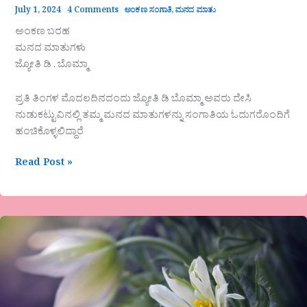
July 1, 2024
4 Comments
ಅಂಕಣ ಸಂಗಾತಿ
,
ಮನದ ಮಾತು
ಅಂಕಣ ಬರಹ
ಮನದ ಮಾತುಗಳು
ಜ್ಯೋತಿ ಡಿ . ಬೊಮ್ಮಾ
ಪ್ರತಿ ತಿಂಗಳ ಮೊದಲದಿನದಂದು ಜ್ಯೋತಿ ಡಿ ಬೊಮ್ಮಾ ಅವರು ದೇಸಿ
ನುಡುಕಟ್ಟುವಿನಲ್ಲಿ ತಮ್ಮ ಮನದ ಮಾತುಗಳನ್ನು ಸಂಗಾತಿಯ ಓದುಗರೊಂದಿಗೆ
ಹಂಚಿಕೊಳ್ಳಲಿದ್ದಾರೆ
Read Post »
ನಾಗರಾಜ
ಜಿ.
ಎನ್.
ಬಾಡ
ಅವರ
ಕವಿತೆ-