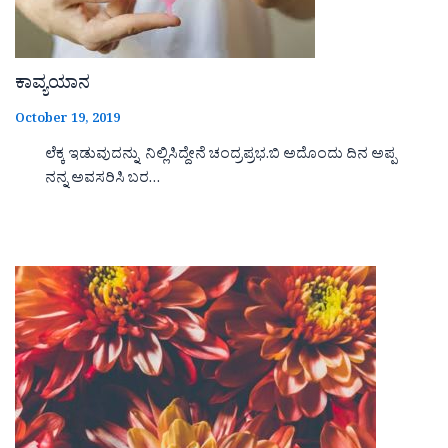
ಕಾವ್ಯಯಾನ
October 19, 2019
ಲೆಕ್ಕ ಇಡುವುದನ್ನು ನಿಲ್ಲಿಸಿದ್ದೇನೆ ಚಂದ್ರಪ್ರಭ.ಬಿ ಅದೊಂದು ದಿನ ಅಪ್ಪ
ನನ್ನ ಅವಸರಿಸಿ ಬರ…