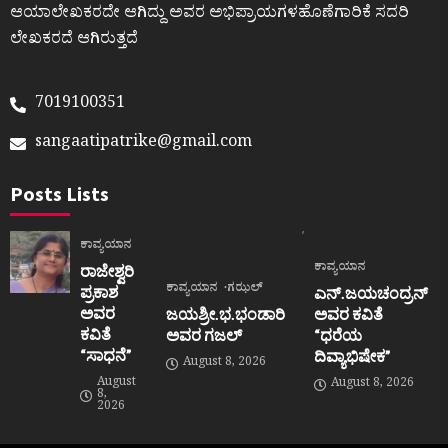
ಆಯಾಲೇಖಕರದೇ ಆಗಿದ್ದು ಅವರ ಅಭಿಪ್ರಾಯಗಳಹೊಣೆಗಾರಿಕೆ ಸದರಿ
ಲೇಖಕರದೆ ಆಗಿರುತ್ತದೆ
7019100351
sangaatipatrike@gmail.com
Posts Lists
ಕಾವ್ಯಯಾನ
ಕಾವ್ಯಯಾನ
ರಾಜೇಶ್ವರಿ
ಕಾವ್ಯಯಾನ
ಗಝಲ್
ಪ್ರಕಾಶ
ಎನ್.ಜಯಚಂದ್ರನ್
ಅವರ
ಜಯಶ್ರೀ.ಭ.ಭಂಡಾರಿ
ಅವರ ಕವಿತೆ
ಕವಿತೆ
ಅವರ ಗಜಲ್
“ಧರೆಯ
“ಸಾಧನೆ”
ದಿವ್ಯಾಭಿಷೇಕ”
August 8, 2026
August
August 8, 2026
8,
2026