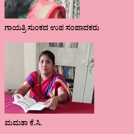
ಗಾಯತ್ರಿ ಸುಂಕದ ಉಪ ಸಂಪಾದಕರು
ಮಮತಾ ಕೆ.ಸಿ.