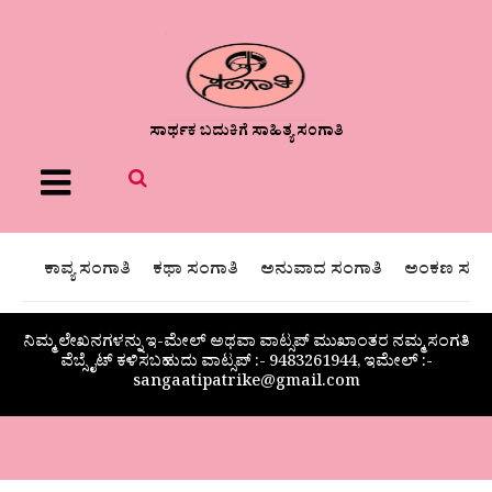
ಸಾರ್ಥಕ ಬದುಕಿಗೆ ಸಾಹಿತ್ಯ ಸಂಗಾತಿ
Menu
ಕಾವ್ಯ ಸಂಗಾತಿ
ಕಥಾ ಸಂಗಾತಿ
ಅನುವಾದ ಸಂಗಾತಿ
ಅಂಕಣ ಸಂಗಾ
ನಿಮ್ಮ ಲೇಖನಗಳನ್ನು ಇ-ಮೇಲ್ ಅಥವಾ ವಾಟ್ಸಪ್ ಮುಖಾಂತರ ನಮ್ಮ ಸಂಗತಿ
ವೆಬ್ಸೈಟ್ ಕಳಿಸಬಹುದು ವಾಟ್ಸಪ್‌ :- 9483261944, ಇಮೇಲ್ :-
sangaatipatrike@gmail.com