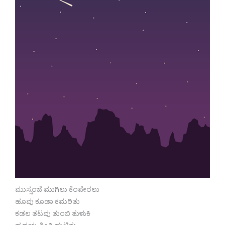
ಮುಸ್ಸಂಜೆ ಮುಗಿಲು ಕೆಂಪೇರಲು
ಹೂವು ಕೂಡಾ ಕಮರಿತು
ಕಡಲ ತಟವು ತುಂಬಿ ತುಳುಕಿ