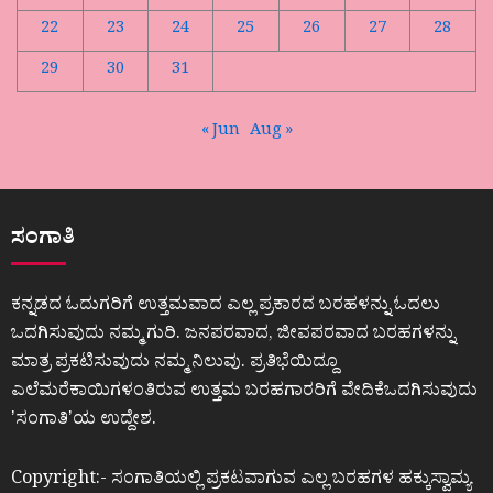
22
23
24
25
26
27
28
29
30
31
« Jun
Aug »
ಸಂಗಾತಿ
ಕನ್ನಡದ ಓದುಗರಿಗೆ ಉತ್ತಮವಾದ ಎಲ್ಲ ಪ್ರಕಾರದ ಬರಹಳನ್ನು ಓದಲು
ಒದಗಿಸುವುದು ನಮ್ಮ ಗುರಿ. ಜನಪರವಾದ, ಜೀವಪರವಾದ ಬರಹಗಳನ್ನು
ಮಾತ್ರ ಪ್ರಕಟಿಸುವುದು ನಮ್ಮ ನಿಲುವು. ಪ್ರತಿಭೆಯಿದ್ದೂ
ಎಲೆಮರೆಕಾಯಿಗಳಂತಿರುವ ಉತ್ತಮ ಬರಹಗಾರರಿಗೆ ವೇದಿಕೆಒದಗಿಸುವುದು
ʼಸಂಗಾತಿʼಯ ಉದ್ದೇಶ.
Copyright:- ಸಂಗಾತಿಯಲ್ಲಿ ಪ್ರಕಟವಾಗುವ ಎಲ್ಲ ಬರಹಗಳ ಹಕ್ಕುಸ್ವಾಮ್ಯ