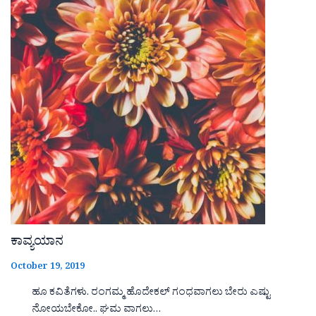
ಕಾವ್ಯಯಾನ
October 19, 2019
ಹೂ ಕವಿತೆಗಳು. ರಂಗಮ್ಮ ಹೊದೇಕಲ್ ಗಂಧವಾಗಲು ಬೇರು ಎಷ್ಟು
ನೋಯಬೇಕೋ.. ಘಮ ವಾಗಲು…