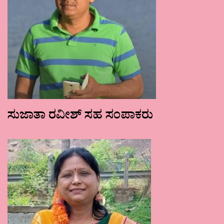
ಸುಜಾತಾ ರವೀಶ್ ಸಹ ಸಂಪಾಕರು