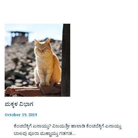
ಮಕ್ಕಳ ವಿಭಾಗ
October 19, 2019
ಕೆಂಚಬೆಕ್ಕಿಗೆ ಏನಾಯ್ತು? ವಿಜಯಶ್ರೀ ಹಾಲಾಡಿ ಕೆಂಚಬೆಕ್ಕಿಗೆ ಏನಾಯ್ತು
ಬಾಲವು ಪೂರಾ ಮಣ್ಣಾಯ್ತು ಗಡಗಡ…