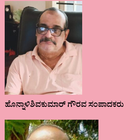
ಹೊನ್ನಾಳಿಶಿವಕುಮಾರ್ ಗೌರವ ಸಂಪಾದಕರು