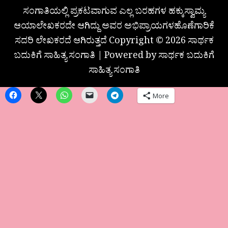
ಸಂಗಾತಿಯಲ್ಲಿ ಪ್ರಕಟವಾಗುವ ಎಲ್ಲ ಬರಹಗಳ ಹಕ್ಕುಸ್ವಾಮ್ಯ
ಆಯಾಲೇಖಕರದೇ ಆಗಿದ್ದು ಅವರ ಅಭಿಪ್ರಾಯಗಳಹೊಣೆಗಾರಿಕೆ
ಸದರಿ ಲೇಖಕರದೆ ಆಗಿರುತ್ತದೆ Copyright © 2026 ಸಾರ್ಥಕ
ಬದುಕಿಗೆ ಸಾಹಿತ್ಯ ಸಂಗಾತಿ | Powered by ಸಾರ್ಥಕ ಬದುಕಿಗೆ
ಸಾಹಿತ್ಯ ಸಂಗಾತಿ
More