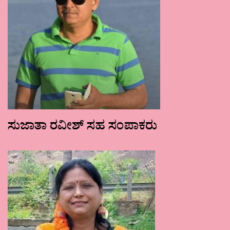
ಸುಜಾತಾ ರವೀಶ್ ಸಹ ಸಂಪಾಕರು