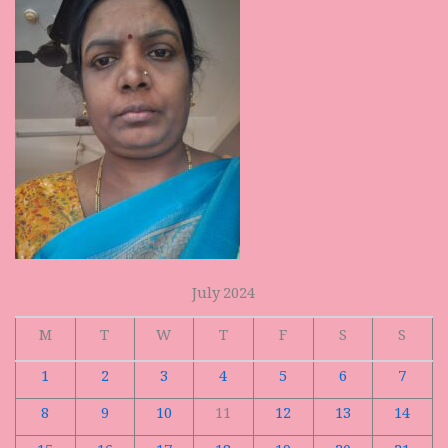
July 2024
M
T
W
T
F
S
S
1
2
3
4
5
6
7
8
9
10
11
12
13
14