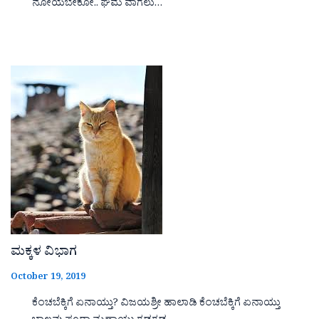
ನೋಯಬೇಕೋ.. ಘಮ ವಾಗಲು…
ಮಕ್ಕಳ ವಿಭಾಗ
October 19, 2019
ಕೆಂಚಬೆಕ್ಕಿಗೆ ಏನಾಯ್ತು? ವಿಜಯಶ್ರೀ ಹಾಲಾಡಿ ಕೆಂಚಬೆಕ್ಕಿಗೆ ಏನಾಯ್ತು