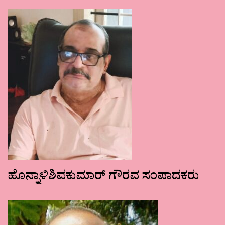
ಹೊನ್ನಾಳಿಶಿವಕುಮಾರ್ ಗೌರವ ಸಂಪಾದಕರು