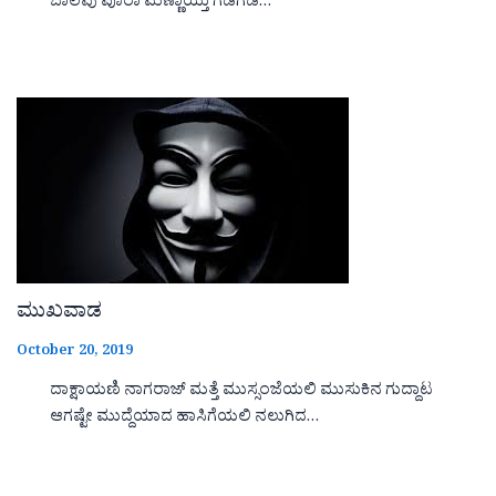
ಬಾಲವು ಪೂರಾ ಮಣ್ಣಾಯ್ತು ಗಡಗಡ…
ಮುಖವಾಡ
October 20, 2019
ದಾಕ್ಷಾಯಣಿ ನಾಗರಾಜ್ ಮತ್ತೆ ಮುಸ್ಸಂಜೆಯಲಿ ಮುಸುಕಿನ ಗುದ್ದಾಟ
ಆಗಷ್ಟೇ ಮುದ್ದೆಯಾದ ಹಾಸಿಗೆಯಲಿ ನಲುಗಿದ…