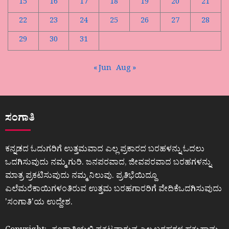
15
16
17
18
19
20
21
22
23
24
25
26
27
28
29
30
31
« Jun
Aug »
ಸಂಗಾತಿ
ಕನ್ನಡದ ಓದುಗರಿಗೆ ಉತ್ತಮವಾದ ಎಲ್ಲ ಪ್ರಕಾರದ ಬರಹಳನ್ನು ಓದಲು
ಒದಗಿಸುವುದು ನಮ್ಮ ಗುರಿ. ಜನಪರವಾದ, ಜೀವಪರವಾದ ಬರಹಗಳನ್ನು
ಮಾತ್ರ ಪ್ರಕಟಿಸುವುದು ನಮ್ಮ ನಿಲುವು. ಪ್ರತಿಭೆಯಿದ್ದೂ
ಎಲೆಮರೆಕಾಯಿಗಳಂತಿರುವ ಉತ್ತಮ ಬರಹಗಾರರಿಗೆ ವೇದಿಕೆಒದಗಿಸುವುದು
ʼಸಂಗಾತಿʼಯ ಉದ್ದೇಶ.