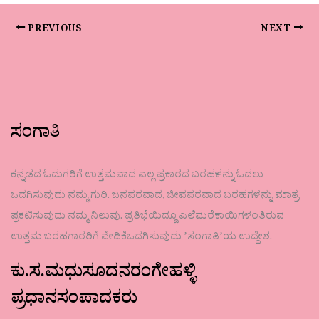
PREVIOUS
NEXT
ಸಂಗಾತಿ
ಕನ್ನಡದ ಓದುಗರಿಗೆ ಉತ್ತಮವಾದ ಎಲ್ಲ ಪ್ರಕಾರದ ಬರಹಳನ್ನು ಓದಲು
ಒದಗಿಸುವುದು ನಮ್ಮ ಗುರಿ. ಜನಪರವಾದ, ಜೀವಪರವಾದ ಬರಹಗಳನ್ನು ಮಾತ್ರ
ಪ್ರಕಟಿಸುವುದು ನಮ್ಮ ನಿಲುವು. ಪ್ರತಿಭೆಯಿದ್ದೂ ಎಲೆಮರೆಕಾಯಿಗಳಂತಿರುವ
ಉತ್ತಮ ಬರಹಗಾರರಿಗೆ ವೇದಿಕೆಒದಗಿಸುವುದು ʼಸಂಗಾತಿʼಯ ಉದ್ದೇಶ.
ಕು.ಸ.ಮಧುಸೂದನರಂಗೇಹಳ್ಳಿ
ಪ್ರಧಾನಸಂಪಾದಕರು