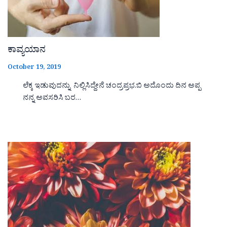
ಕಾವ್ಯಯಾನ
October 19, 2019
ಲೆಕ್ಕ ಇಡುವುದನ್ನು ನಿಲ್ಲಿಸಿದ್ದೇನೆ ಚಂದ್ರಪ್ರಭ.ಬಿ ಅದೊಂದು ದಿನ ಅಪ್ಪ
ನನ್ನ ಅವಸರಿಸಿ ಬರ…