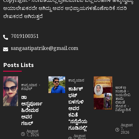
Copyright:- ಸಂಗಾತಿಯಲ್ಲಿ ಪ್ರಕಟವಾಗುವ ಎಲ್ಲ ಬರಹಗಳ ಹಕ್ಕುಸ್ವಾಮ್ಯ
ಆಯಾಲೇಖಕರದೇ ಆಗಿದ್ದು ಅವರ ಅಭಿಪ್ರಾಯಗಳಹೊಣೆಗಾರಿಕೆ ಸದರಿ
ಲೇಖಕರದೆ ಆಗಿರುತ್ತದೆ
7019100351
sangaatipatrike@gmail.com
Posts Lists
ಕಾವ್ಯಯಾನ
ಕಾವ್ಯಯಾನ
ಅಂಕಣ
ಕಾರ್ತಿಕ್
ಗಝಲ್
ಸಂಗಾತಿ
ಭಟ್
ಜಯದೇವಿ
ಡಾ
ತಾಯಿ
ಬಳಗುಳಿ
ಲಿಗಾಡೆ
ಅನ್ನಪೂರ್ಣ
ಜೀವನ
ಅವರ
ಹಿರೇಮಠ
ನಿಮ್ಮೊಂದಿಗೆ
ಕವಿತೆ
ಅವರ
“ನನ್ನೆದೆಯ
ಗಜಲ್
August
ಗೂಡಿನಲ್ಲಿ”
7,
August
2026
7, 2026
August