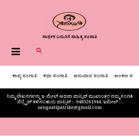
ಸಾರ್ಥಕ ಬದುಕಿಗೆ ಸಾಹಿತ್ಯ ಸಂಗಾತಿ
Menu
ಕಾವ್ಯ ಸಂಗಾತಿ
ಕಥಾ ಸಂಗಾತಿ
ಅನುವಾದ ಸಂಗಾತಿ
ಅಂಕಣ ಸಂಗಾ
ನಿಮ್ಮ ಲೇಖನಗಳನ್ನು ಇ-ಮೇಲ್ ಅಥವಾ ವಾಟ್ಸಪ್ ಮುಖಾಂತರ ನಮ್ಮ ಸಂಗತಿ
ವೆಬ್ಸೈಟ್ ಕಳಿಸಬಹುದು ವಾಟ್ಸಪ್‌ :- 9483261944, ಇಮೇಲ್ :-
sangaatipatrike@gmail.com