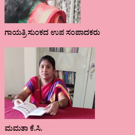
ಗಾಯತ್ರಿ ಸುಂಕದ ಉಪ ಸಂಪಾದಕರು
ಮಮತಾ ಕೆ.ಸಿ.