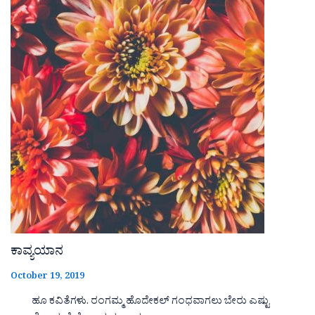
ಕಾವ್ಯಯಾನ
October 19, 2019
ಹೂ ಕವಿತೆಗಳು. ರಂಗಮ್ಮ ಹೊದೇಕಲ್ ಗಂಧವಾಗಲು ಬೇರು ಎಷ್ಟು