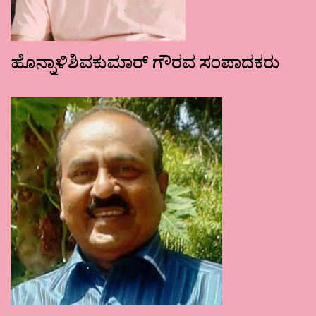
ಹೊನ್ನಾಳಿಶಿವಕುಮಾರ್ ಗೌರವ ಸಂಪಾದಕರು