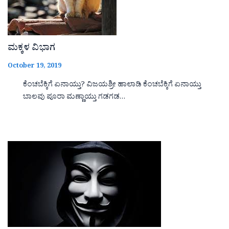
ಮಕ್ಕಳ ವಿಭಾಗ
October 19, 2019
ಕೆಂಚಬೆಕ್ಕಿಗೆ ಏನಾಯ್ತು? ವಿಜಯಶ್ರೀ ಹಾಲಾಡಿ ಕೆಂಚಬೆಕ್ಕಿಗೆ ಏನಾಯ್ತು
ಬಾಲವು ಪೂರಾ ಮಣ್ಣಾಯ್ತು ಗಡಗಡ…