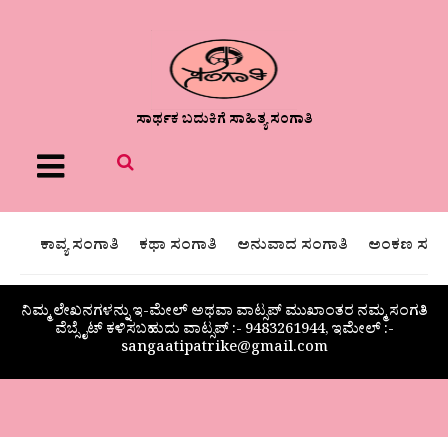
ಸಾರ್ಥಕ ಬದುಕಿಗೆ ಸಾಹಿತ್ಯ ಸಂಗಾತಿ
Menu
ಕಾವ್ಯ ಸಂಗಾತಿ
ಕಥಾ ಸಂಗಾತಿ
ಅನುವಾದ ಸಂಗಾತಿ
ಅಂಕಣ ಸಂಗಾ
ನಿಮ್ಮ ಲೇಖನಗಳನ್ನು ಇ-ಮೇಲ್ ಅಥವಾ ವಾಟ್ಸಪ್ ಮುಖಾಂತರ ನಮ್ಮ ಸಂಗತಿ
ವೆಬ್ಸೈಟ್ ಕಳಿಸಬಹುದು ವಾಟ್ಸಪ್‌ :- 9483261944, ಇಮೇಲ್ :-
sangaatipatrike@gmail.com