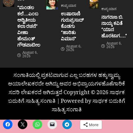
ಇತರೆ
ಕಾವ್ಯಯಾನ
“ಮಂಡಲ
ಕಾವ್ಯಯಾನ
ಕಲೆ….ಎಂಬ
ಉಷಾರಾಣಿ
ನಾಗರಾಜ ಬಿ.
ಅದ್ವಿತೀಯ
ಗುರುಪ್ರಸಾದ್
ನಾಯ್ಕ ಕವಿತೆ
ಕಲಾ ರಚನೆ”‌
ಕೊಡಗು
“ಯಾನ
ವೀಣಾ
“ಹಾರಿತು
ಹೊರಟಾಗ…..”
ಹೇಮಂತ್‌
ವಿಮಾನ”
August 6,
ಗೌಡಪಾಟೀಲ
August 6,
2026
2026
August 6,
2026
ಸಂಗಾತಿಯಲ್ಲಿ ಪ್ರಕಟವಾಗುವ ಎಲ್ಲ ಬರಹಗಳ ಹಕ್ಕುಸ್ವಾಮ್ಯ
ಆಯಾಲೇಖಕರದೇ ಆಗಿದ್ದು ಅವರ ಅಭಿಪ್ರಾಯಗಳಹೊಣೆಗಾರಿಕೆ
ಸದರಿ ಲೇಖಕರದೆ ಆಗಿರುತ್ತದೆ Copyright © 2026 ಸಾರ್ಥಕ
ಬದುಕಿಗೆ ಸಾಹಿತ್ಯ ಸಂಗಾತಿ | Powered by ಸಾರ್ಥಕ ಬದುಕಿಗೆ
ಸಾಹಿತ್ಯ ಸಂಗಾತಿ
More