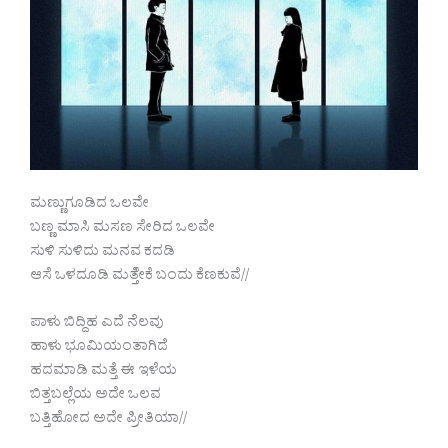
ಮಣ್ಣುಗೂಡಿದ ಒಲವೇ
ಬಣ್ಣ ಮಾಸಿ ಮಸಣ ಸೇರಿದ ಒಲವೇ
ಸುಳಿ ಸುಳಿದು ಮನವ ಕದಡಿ
ಆಸೆ ಒಳದೂಡಿ ಮತ್ತೆೇಕೆ ಬಂದು ಕೆಣಕುವೆ//
ಪಾಳು ಬಿದ್ದಿಹ ಎದೆ ನೆಲವು
ಹಾಳು ಭೂಮಿಯಂತಾಗಿದೆ
ಹದಮಾಡಿ ಮತ್ತೆ ಈ ಇಳೆಯ
ಬಿತ್ತಬಲ್ಲೆಯ ಅದೇ ಒಲವ
ಬತ್ತಿಹೋದ ಅದೇ ಪ್ರೀತಿಯಾ//