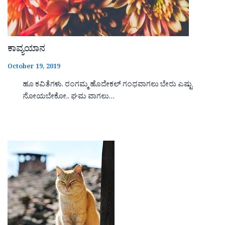
ಕಾವ್ಯಯಾನ
October 19, 2019
ಹೂ ಕವಿತೆಗಳು. ರಂಗಮ್ಮ ಹೊದೇಕಲ್ ಗಂಧವಾಗಲು ಬೇರು ಎಷ್ಟು
ನೋಯಬೇಕೋ.. ಘಮ ವಾಗಲು…