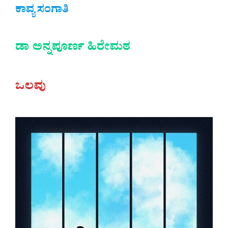
ಕಾವ್ಯ ಸಂಗಾತಿ
ಡಾ ಅನ್ನಪೂರ್ಣ ಹಿರೇಮಠ
ಒಲವು