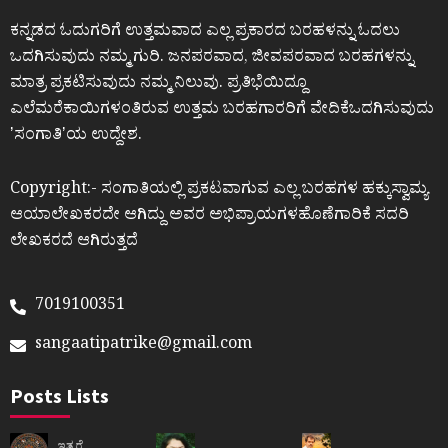
ಕನ್ನಡದ ಓದುಗರಿಗೆ ಉತ್ತಮವಾದ ಎಲ್ಲ ಪ್ರಕಾರದ ಬರಹಳನ್ನು ಓದಲು
ಒದಗಿಸುವುದು ನಮ್ಮ ಗುರಿ. ಜನಪರವಾದ, ಜೀವಪರವಾದ ಬರಹಗಳನ್ನು
ಮಾತ್ರ ಪ್ರಕಟಿಸುವುದು ನಮ್ಮ ನಿಲುವು. ಪ್ರತಿಭೆಯಿದ್ದೂ
ಎಲೆಮರೆಕಾಯಿಗಳಂತಿರುವ ಉತ್ತಮ ಬರಹಗಾರರಿಗೆ ವೇದಿಕೆಒದಗಿಸುವುದು
ʼಸಂಗಾತಿʼಯ ಉದ್ದೇಶ.
Copyright:- ಸಂಗಾತಿಯಲ್ಲಿ ಪ್ರಕಟವಾಗುವ ಎಲ್ಲ ಬರಹಗಳ ಹಕ್ಕುಸ್ವಾಮ್ಯ
ಆಯಾಲೇಖಕರದೇ ಆಗಿದ್ದು ಅವರ ಅಭಿಪ್ರಾಯಗಳಹೊಣೆಗಾರಿಕೆ ಸದರಿ
ಲೇಖಕರದೆ ಆಗಿರುತ್ತದೆ
7019100351
sangaatipatrike@gmail.com
Posts Lists