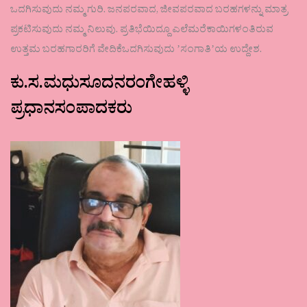
ಒದಗಿಸುವುದು ನಮ್ಮ ಗುರಿ. ಜನಪರವಾದ, ಜೀವಪರವಾದ ಬರಹಗಳನ್ನು ಮಾತ್ರ
ಪ್ರಕಟಿಸುವುದು ನಮ್ಮ ನಿಲುವು. ಪ್ರತಿಭೆಯಿದ್ದೂ ಎಲೆಮರೆಕಾಯಿಗಳಂತಿರುವ
ಉತ್ತಮ ಬರಹಗಾರರಿಗೆ ವೇದಿಕೆಒದಗಿಸುವುದು ʼಸಂಗಾತಿʼಯ ಉದ್ದೇಶ.
ಕು.ಸ.ಮಧುಸೂದನರಂಗೇಹಳ್ಳಿ
ಪ್ರಧಾನಸಂಪಾದಕರು