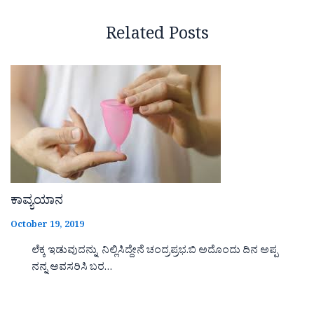
Related Posts
ಕಾವ್ಯಯಾನ
October 19, 2019
ಲೆಕ್ಕ ಇಡುವುದನ್ನು ನಿಲ್ಲಿಸಿದ್ದೇನೆ ಚಂದ್ರಪ್ರಭ.ಬಿ ಅದೊಂದು ದಿನ ಅಪ್ಪ
ನನ್ನ ಅವಸರಿಸಿ ಬರ…