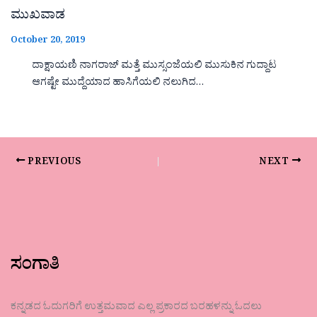
ಮುಖವಾಡ
October 20, 2019
ದಾಕ್ಷಾಯಣಿ ನಾಗರಾಜ್ ಮತ್ತೆ ಮುಸ್ಸಂಜೆಯಲಿ ಮುಸುಕಿನ ಗುದ್ದಾಟ
ಆಗಷ್ಟೇ ಮುದ್ದೆಯಾದ ಹಾಸಿಗೆಯಲಿ ನಲುಗಿದ…
PREVIOUS
NEXT
ಸಂಗಾತಿ
ಕನ್ನಡದ ಓದುಗರಿಗೆ ಉತ್ತಮವಾದ ಎಲ್ಲ ಪ್ರಕಾರದ ಬರಹಳನ್ನು ಓದಲು