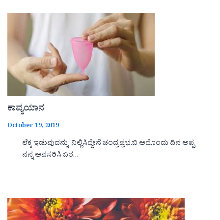
ಕಾವ್ಯಯಾನ
October 19, 2019
ಲೆಕ್ಕ ಇಡುವುದನ್ನು ನಿಲ್ಲಿಸಿದ್ದೇನೆ ಚಂದ್ರಪ್ರಭ.ಬಿ ಅದೊಂದು ದಿನ ಅಪ್ಪ
ನನ್ನ ಅವಸರಿಸಿ ಬರ…