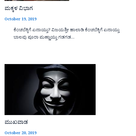
ಮಕ್ಕಳ ವಿಭಾಗ
October 19, 2019
ಕೆಂಚಬೆಕ್ಕಿಗೆ ಏನಾಯ್ತು? ವಿಜಯಶ್ರೀ ಹಾಲಾಡಿ ಕೆಂಚಬೆಕ್ಕಿಗೆ ಏನಾಯ್ತು
ಬಾಲವು ಪೂರಾ ಮಣ್ಣಾಯ್ತು ಗಡಗಡ…
ಮುಖವಾಡ
October 20, 2019