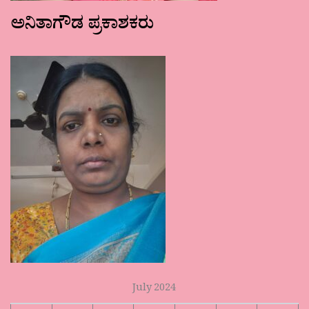
ಅನಿತಾಗೌಡ ಪ್ರಕಾಶಕರು
July 2024