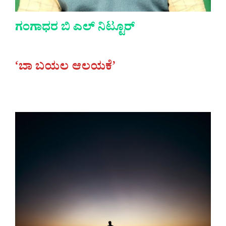
ಗಂಗಾಧರ ಬಿ ಎಲ್ ನಿಟ್ಟೂರ್
‘ಬಾ ಬಯಲ ಆಲಯಕೆ’