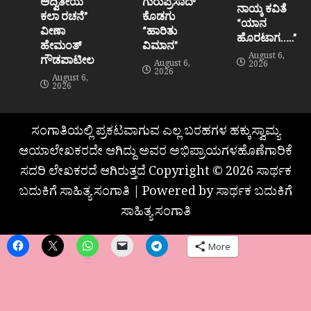
ಅದ್ವಿತೀಯ
ಗುರುಪ್ರಸಾದ್
ನಾಯ್ಕ ಕವಿತೆ
ಕಲಾ ರಚನೆ”‌
ಕೊಡಗು
“ಯಾನ
ವೀಣಾ
“ಹಾರಿತು
ಹೊರಟಾಗ…..”
ಹೇಮಂತ್‌
ವಿಮಾನ”
August 6,
ಗೌಡಪಾಟೀಲ
August 6,
2026
2026
August 6,
2026
ಸಂಗಾತಿಯಲ್ಲಿ ಪ್ರಕಟವಾಗುವ ಎಲ್ಲ ಬರಹಗಳ ಹಕ್ಕುಸ್ವಾಮ್ಯ
ಆಯಾಲೇಖಕರದೇ ಆಗಿದ್ದು ಅವರ ಅಭಿಪ್ರಾಯಗಳಹೊಣೆಗಾರಿಕೆ
ಸದರಿ ಲೇಖಕರದೆ ಆಗಿರುತ್ತದೆ Copyright © 2026 ಸಾರ್ಥಕ
ಬದುಕಿಗೆ ಸಾಹಿತ್ಯ ಸಂಗಾತಿ | Powered by ಸಾರ್ಥಕ ಬದುಕಿಗೆ
ಸಾಹಿತ್ಯ ಸಂಗಾತಿ
More