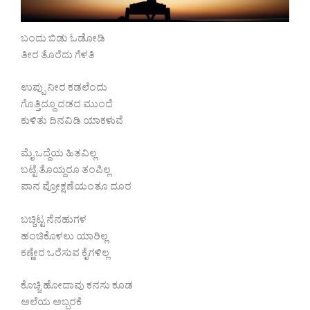
ಬಂದು ಬಿಡು ಓಡೋಡಿ
ತೀರ ತೊರೆದು ಗೆಳತಿ
ಉಪ್ಪು ನೀರ ಕಡಲೆಂದು
ಗೊತ್ತಿದ್ದೂ ದಡದ ಮುಂದೆ
ಕುಳಿತು ದಿನವಿಡಿ ಯಾಕಳುವೆ
ಮೈ ಒದ್ದೆಯ ಹಿತವಿಲ್ಲ
ಬಟ್ಟೆ ತೊಯ್ದರೂ ತಂಪಿಲ್ಲ
ಪಾನ ಪ್ರೋಕ್ಷಣೆಯಂತೂ ದೂರ
ಬಚ್ಚಿಟ್ಟ ನೆನಹುಗಳ
ಹಂಚಿಕೊಳಲು ಯಾರಿಲ್ಲ
ಕಣ್ಣೇರ ಒರೆಸುವ ಕೈಗಳಿಲ್ಲ
ಕೊಚ್ಚಿ ಹೋದಾವು ಕನಸು ಕೂಡ
ಅಲೆಯ ಅಬ್ಬರಕೆ