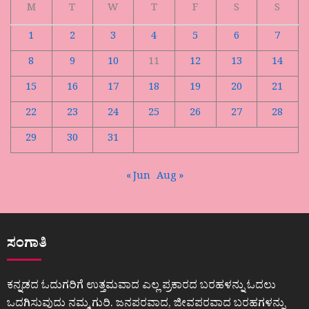
M
T
W
T
F
S
S
1
2
3
4
5
6
7
8
9
10
11
12
13
14
15
16
17
18
19
20
21
22
23
24
25
26
27
28
29
30
31
« Jun
Aug »
ಸಂಗಾತಿ
ಕನ್ನಡದ ಓದುಗರಿಗೆ ಉತ್ತಮವಾದ ಎಲ್ಲ ಪ್ರಕಾರದ ಬರಹಳನ್ನು ಓದಲು
ಒದಗಿಸುವುದು ನಮ್ಮ ಗುರಿ. ಜನಪರವಾದ, ಜೀವಪರವಾದ ಬರಹಗಳನ್ನು