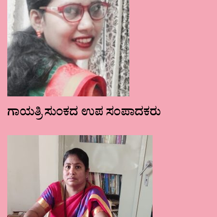
ಗಾಯತ್ರಿ ಸುಂಕದ ಉಪ ಸಂಪಾದಕರು