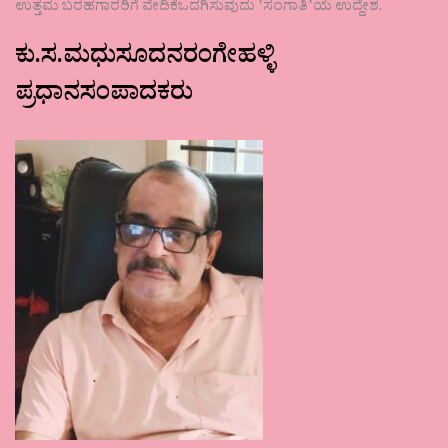
ಉತ್ತಮ ಬರಹಗಾರರಿಗೆ ವೇದಿಕೆಒದಗಿಸುವುದು ʼಸಂಗಾತಿʼಯ ಉದ್ದೇಶ.
ಕು.ಸ.ಮಧುಸೂದನರಂಗೇಹಳ್ಳಿ
ಪ್ರಧಾನಸಂಪಾದಕರು