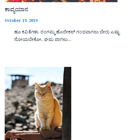
ಕಾವ್ಯಯಾನ
October 19, 2019
ಹೂ ಕವಿತೆಗಳು. ರಂಗಮ್ಮ ಹೊದೇಕಲ್ ಗಂಧವಾಗಲು ಬೇರು ಎಷ್ಟು
ನೋಯಬೇಕೋ.. ಘಮ ವಾಗಲು…