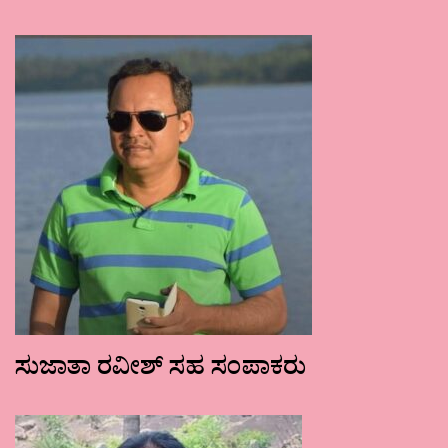
ಸುಜಾತಾ ರವೀಶ್ ಸಹ ಸಂಪಾಕರು