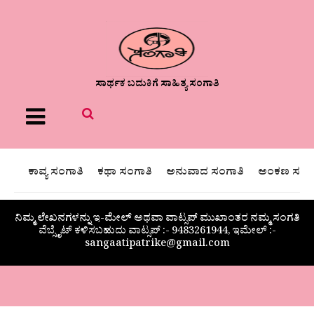
ಸಾರ್ಥಕ ಬದುಕಿಗೆ ಸಾಹಿತ್ಯ ಸಂಗಾತಿ
Menu
ಕಾವ್ಯ ಸಂಗಾತಿ
ಕಥಾ ಸಂಗಾತಿ
ಅನುವಾದ ಸಂಗಾತಿ
ಅಂಕಣ ಸಂಗಾ
ನಿಮ್ಮ ಲೇಖನಗಳನ್ನು ಇ-ಮೇಲ್ ಅಥವಾ ವಾಟ್ಸಪ್ ಮುಖಾಂತರ ನಮ್ಮ ಸಂಗತಿ
ವೆಬ್ಸೈಟ್ ಕಳಿಸಬಹುದು ವಾಟ್ಸಪ್‌ :- 9483261944, ಇಮೇಲ್ :-
sangaatipatrike@gmail.com