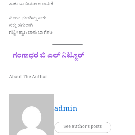
ಸಾಕು ಬಾ ಬಯಲ ಆಲಯಕೆ
ನೋವ ನುಂಗಿದ್ದು ಸಾಕು
ನಕ್ಕು ಹಗುರಾಗಿ
ಗಟ್ಟಿಗಿತ್ತ್ಯಾಗಿ ಬಾಳು ಬಾ ಗೆಳತಿ
ಗಂಗಾಧರ ಬಿ ಎಲ್ ನಿಟ್ಟೂರ್
About The Author
admin
See author's posts