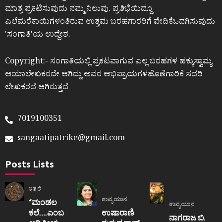
ಮಾತ್ರ ಪ್ರಕಟಿಸುವುದು ನಮ್ಮ ನಿಲುವು. ಪ್ರತಿಭೆಯಿದ್ದೂ
ಎಲೆಮರೆಕಾಯಿಗಳಂತಿರುವ ಉತ್ತಮ ಬರಹಗಾರರಿಗೆ ವೇದಿಕೆಒದಗಿಸುವುದು
ʼಸಂಗಾತಿʼಯ ಉದ್ದೇಶ.
Copyright:- ಸಂಗಾತಿಯಲ್ಲಿ ಪ್ರಕಟವಾಗುವ ಎಲ್ಲ ಬರಹಗಳ ಹಕ್ಕುಸ್ವಾಮ್ಯ
ಆಯಾಲೇಖಕರದೇ ಆಗಿದ್ದು ಅವರ ಅಭಿಪ್ರಾಯಗಳಹೊಣೆಗಾರಿಕೆ ಸದರಿ
ಲೇಖಕರದೆ ಆಗಿರುತ್ತದೆ
7019100351
sangaatipatrike@gmail.com
Posts Lists
ಇತರೆ
ಕಾವ್ಯಯಾನ
“ಮಂಡಲ
ಕಾವ್ಯಯಾನ
ಕಲೆ….ಎಂಬ
ಉಷಾರಾಣಿ
ನಾಗರಾಜ ಬಿ.