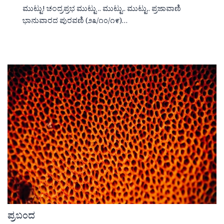
ಮುಟ್ಟು! ಚಂದ್ರಪ್ರಭ ಮುಟ್ಟು .. ಮುಟ್ಟು.. ಮುಟ್ಟು.. ಪ್ರಜಾವಾಣಿ
ಭಾನುವಾರದ ಪುರವಣಿ (೨೩/೧೦/೧೯)…
ಪ್ರಬಂದ