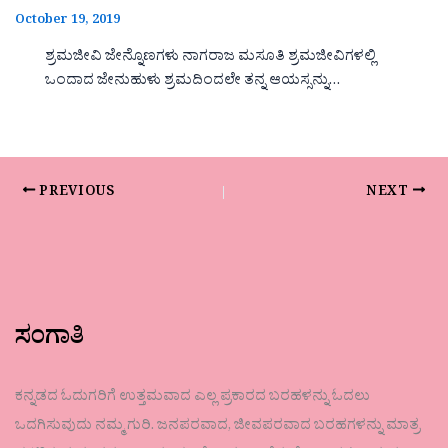
October 19, 2019
ಶ್ರಮಜೀವಿ ಜೇನ್ನೊಣಗಳು ನಾಗರಾಜ ಮಸೂತಿ ಶ್ರಮಜೀವಿಗಳಲ್ಲಿ
ಒಂದಾದ ಜೇನುಹುಳು ಶ್ರಮದಿಂದಲೇ ತನ್ನ ಆಯಸ್ಸನ್ನು…
PREVIOUS
NEXT
ಸಂಗಾತಿ
ಕನ್ನಡದ ಓದುಗರಿಗೆ ಉತ್ತಮವಾದ ಎಲ್ಲ ಪ್ರಕಾರದ ಬರಹಳನ್ನು ಓದಲು
ಒದಗಿಸುವುದು ನಮ್ಮ ಗುರಿ. ಜನಪರವಾದ, ಜೀವಪರವಾದ ಬರಹಗಳನ್ನು ಮಾತ್ರ