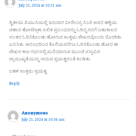
July 21, 2024 at 10:51 am
ದ್ವಿತೀಯ ಪಿಯುಸಿಯಲ್ಲಿ ಇರುವಾಗ ವೀರೇಂದ್ರ ಸಿಂಪಿ ಅವರ ಹಳ್ಳಿಯ
ಚಹಾದ ಹೋಟೆಲ್ಗಳು ಲಲಿತ ಪ್ರಬಂಧವನ್ನು ಓದಿದ್ದ ನನಗೆ ಬಹುಕಾಲದ
ನಂತರ ಓದಿಸಿಕೊಂಡು ಹೋಗುವ ಉತ್ತಮ ಲೇಖನವೊಂದು ದೊರಕಿತು
ಎನಿಸಿತು. ಆರಂಭದಿಂದ ಕೊನೆಯವರೆಗೂ ಓದಿಸಿಕೊಂಡು ಹೋದ ಈ
ಲೇಖನ ಕಾಲ ಗರ್ಭದಲ್ಲಿ ಮರೆಯಾಗುವ ಮುಂಚೆ ವಸ್ತುವಿನ
ಪ್ರಾಮುಖ್ಯತೆಯನ್ನು ಸಾರುವ ಪ್ರಯತ್ನದಂತೆ ಕಂಡಿತು.
ಬಹಳ ಉತ್ತಮ ಪ್ರಯತ್ನ.
Reply
Anonymous
July 21, 2024 at 10:56 am