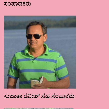
ಸಂಪಾದಕರು
ಸುಜಾತಾ ರವೀಶ್ ಸಹ ಸಂಪಾಕರು