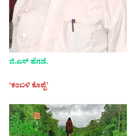
ಜಿ.ಎಸ್ ಹೆಗಡೆ.
‘ಕಂಬಳಿ ಕೊಪ್ಪೆ’