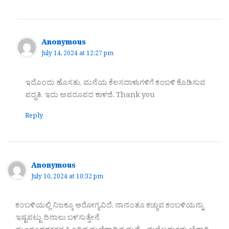
Anonymous
July 14, 2024 at 12:27 pm
ಇದೊಂದು ಹೊಸತು. ಮನೆಯ ಕೆಲಸದಾಳುಗಳಿಗೆ ಕಂಬಳಿ ಕೊಡಿಸುವ
ಪದ್ಧತಿ. ಇದು ಅಪರೂಪದ ಕಾಳಜಿ. Thank you
Reply
Anonymous
July 10, 2024 at 10:32 pm
ಕಂಬಳಿಯಲ್ಲಿ ನಿಜಕ್ಕೂ ಆರೋಗ್ಯವಿದೆ, ನಾನಂತೂ ಕಚ್ಚುವ ಕಂಬಳಿಯನ್ನು
ಇಷ್ಟಪಟ್ಟು ದಿನಾಲು ಬಳಸುತ್ತೇನೆ