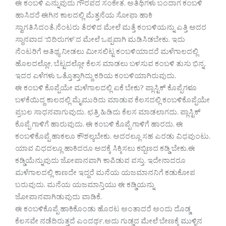
ಈ ಕಂಬಳಿ ಎನ್ನುವುದು ಗೌರವದ ಸಂಕೇತ. ಅತಿಥಿಗಳು ಬಂದಾಗ ಕಂಬಳಿ
ಹಾಸಿದರೆ ಈಗಿನ ಕಾಲದಲ್ಲಿ ಮೆತ್ತನೆಯ ಸೋಫಾ ಹಾಕಿ
ಸ್ವಾಗತಿಸಿದಂತೆ.ನೆಂಟರು ತೆರಳಿದ ಮೇಲೆ ಮತ್ತೆ ಕಂಬಳಿಯನ್ನು ಎತ್ತಿ ಅದರ
ಸ್ಥಾನವಾದ ‘ಬಿದಿರುಗಳ’ದ ಮೇಲೆ ಒಪ್ಪವಾಗಿ‌ ಮಡಿಸಿಡಬೇಕು. ಇದು
ನೆಂಟರಿಗೆ ಆತಿಥ್ಯ ನೀಡಲು ಮೀಸಲಿಟ್ಟ ಕಂಬಳಿಯಾದರೆ ಮಳೆಗಾಲದಲ್ಲಿ
ಹೊಲದಲ್ಲೋ, ಬೆಟ್ಟದಲ್ಲೋ ಕೆಲಸ ಮಾಡಲು ಬಳಸುವ ಕಂಬಳಿ ತುಸು ಭಿನ್ನ.
ಇದರ ಎಳೆಗಳು ಒತ್ತೊತ್ತಾಗಿದ್ದು ಕರಿಯ ಕಂಬಳಿಯಾಗಿರುವುದು.
ಈ ಕಂಬಳಿ ಕೊಪ್ಪೆಯೇ ಮಳೆಗಾಲದಲ್ಲಿ ಏಕೆ ಬೇಕು? ಪ್ಲಾಸ್ಟಿಕ್ ಕೊಪ್ಪೆಗಳೂ
ಬಳಕೆಯಿದ್ದ ಕಾಲದಲ್ಲಿ ಮೈಮುರಿದು ಮಾಡುವ ಕೆಲಸದಲ್ಲಿ ಕಂಬಳಿಕೊಪ್ಪೆಯೇ
ಪ್ರಬಲ ಸಾಧನವಾಗುವುದು. ಛತ್ರಿ ಹಿಡಿದು ಕೆಲಸ ಮಾಡಲಾಗದು. ಪ್ಲಾಸ್ಟಿಕ್
ಕೊಪ್ಪೆ ಗಾಳಿಗೆ ಹಾರುವುದು. ಈ ಕಂಬಳಿ ಕೊಪ್ಪೆ ಗಾಳಿಗೆ ಹಾರದು. ಈ
ಕಂಬಳಿಕೊಪ್ಪೆ ಹಾಕಲೂ ಕೌಶಲ್ಯಬೇಕು. ಅದರಲ್ಲೂ ಸಹ ಎರಡು ವಿಧವುಂಟು.
ಯಾವ ವಿಧದಲ್ಲೂ ಹಾಕಿದರೂ ಅದಕ್ಕೆ ಸಿಕ್ಕಿಸಲು ಕಬ್ಬಿಣದ ಕಡ್ಡಿ ಬೇಕು.ಈ
ಕಡ್ಡಿಯೆನ್ನುವುದು ಜೋಪಾನವಾಗಿ ಕಾಪಿಡುವ ವಸ್ತು. ಇದೇನಾದರೂ
ಮಳೆಗಾಲದಲ್ಲಿ ಕಾಣದೇ ಇದ್ದರೆ ಮನೆಯ ಯಜಮಾನನಿಗೆ ಕಡುಕೋಪ
ಬರುವುದು. ಮನೆಯ ಯಜಮಾನ್ತಿಯು ಈ ಕಡ್ಡಿಯನ್ನು
ಜೋಪಾನವಾಗಿಡುವುದು ವಾಡಿಕೆ.
ಈ ಕಂಬಳಿಕೊಪ್ಪೆ ಹಾಕಿಕೊಂಡು ಹೊರಟ ಅಂತಾದರೆ ಅಂದು ದೊಡ್ಡ
ಕೆಲಸವೇ ನಡೆದಿರುತ್ತದೆ ಎಂದರ್ಥ.ಅದು ಗುಡ್ಡದ ಮೇಲೆ ಬೇಣಕ್ಕೆ ಮುಳ್ಳಿನ