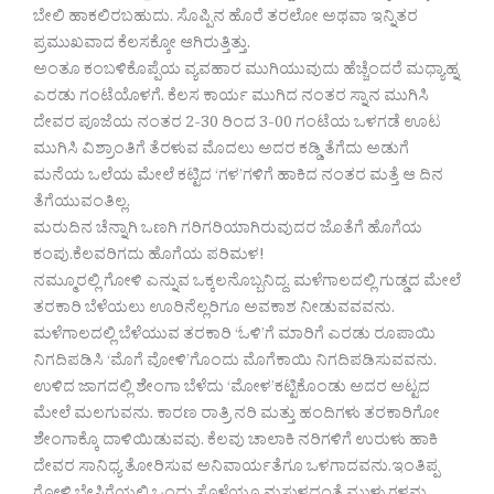
ಬೇಲಿ ಹಾಕಲಿರಬಹುದು. ಸೊಪ್ಪಿನ ಹೊರೆ ತರಲೋ ಅಥವಾ ಇನ್ನಿತರ
ಪ್ರಮುಖವಾದ ಕೆಲಸಕ್ಕೋ ಆಗಿರುತ್ತಿತ್ತು.
ಅಂತೂ ಕಂಬಳಿಕೊಪ್ಪೆಯ ವ್ಯವಹಾರ ಮುಗಿಯುವುದು ಹೆಚ್ಚೆಂದರೆ ಮಧ್ಯಾಹ್ನ
ಎರಡು ಗಂಟೆಯೊಳಗೆ. ಕೆಲಸ ಕಾರ್ಯ ಮುಗಿದ ನಂತರ ಸ್ನಾನ‌ ಮುಗಿಸಿ
ದೇವರ ಪೂಜೆಯ ನಂತರ 2-30 ರಿಂದ 3-00 ಗಂಟೆಯ ಒಳಗಡೆ ಊಟ
ಮುಗಿಸಿ ವಿಶ್ರಾಂತಿಗೆ ತೆರಳುವ ಮೊದಲು ಅದರ ಕಡ್ಡಿ ತೆಗೆದು ಅಡುಗೆ
ಮನೆಯ ಒಲೆಯ ಮೇಲೆ ಕಟ್ಟಿದ ‘ಗಳ’ಗಳಿಗೆ ಹಾಕಿದ ನಂತರ ಮತ್ತೆ ಆ ದಿನ
ತೆಗೆಯುವಂತಿಲ್ಲ.
ಮರುದಿನ ಚೆನ್ನಾಗಿ ಒಣಗಿ ಗರಿಗರಿಯಾಗಿರುವುದರ ಜೊತೆಗೆ ಹೊಗೆಯ
ಕಂಪು.ಕೆಲವರಿಗದು ಹೊಗೆಯ ಪರಿಮಳ!
ನಮ್ಮೂರಲ್ಲಿ ಗೋಳಿ ಎನ್ನುವ ಒಕ್ಕಲನೊಬ್ಬನಿದ್ದ. ಮಳೆಗಾಲದಲ್ಲಿ ಗುಡ್ಡದ ಮೇಲೆ
ತರಕಾರಿ ಬೆಳೆಯಲು ಊರಿನೆಲ್ಲರಿಗೂ ಅವಕಾಶ ನೀಡುವವವನು.
ಮಳೆಗಾಲದಲ್ಲಿ ಬೆಳೆಯುವ ತರಕಾರಿ ‘ಓಳಿ’ಗೆ ಮಾರಿಗೆ ಎರಡು ರೂಪಾಯಿ
ನಿಗದಿಪಡಿಸಿ ‘ಮೊಗೆ ವೋಳಿ’ಗೊಂದು‌ ಮೊಗೆಕಾಯಿ ನಿಗದಿಪಡಿಸುವವನು.
ಉಳಿದ ಜಾಗದಲ್ಲಿ ಶೇಂಗಾ ಬೆಳೆದು ‘ಮೋಳ’ಕಟ್ಟಿಕೊಂಡು ಅದರ ಅಟ್ಟದ
ಮೇಲೆ ಮಲಗುವನು. ಕಾರಣ ರಾತ್ರಿ ನರಿ ಮತ್ತು ಹಂದಿಗಳು ತರಕಾರಿಗೋ
ಶೇಂಗಾಕ್ಕೊ ದಾಳಿಯಿಡುವವು. ಕೆಲವು ಚಾಲಾಕಿ ನರಿಗಳಿಗೆ ಉರುಳು ಹಾಕಿ
ದೇವರ ಸಾನಿಧ್ಯ ತೋರಿಸುವ ಅನಿವಾರ್ಯತೆಗೂ ಒಳಗಾದವನು.ಇಂತಿಪ್ಪ