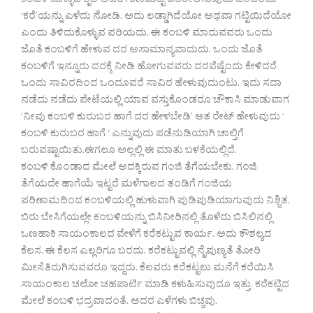
ಕಂಬಳಿ ಕೊಳ್ಳುವ ರೈತ ಅದರ ಗುಣಮಟ್ಟ ಪರಿಶೀಲಿಸುವುದು ಒಂದೆರಡು
‘ಕರೆ’ಯನ್ನು ಎಳೆದು ನೋಡಿ. ಅದು ಲಡ್ಡಾಗಿದೆಯೋ ಅಥವಾ ಗಟ್ಟಿಯಿದೆಯೋ
ಎಂದು ತಿಳಿದುಕೊಳ್ಳುವ ಪರಿಯದು. ಈ ಕಂಬಳಿ ಮಾರುವವರು ಒಂದು
ಜೊತೆ ಕಂಬಳಿಗೆ ಹೇಳುವ ದರ ಅಸಾಮಾನ್ಯವಾದುದು. ಒಂದು ಜೊತೆ
ಕಂಬಳಿಗೆ ಇನ್ನೂರು ದರಕ್ಕೆ ನೀಡಿ ಹೋಗುವವರು ದರವೆಷ್ಟೆಂದು ಕೇಳಿದರೆ
ಒಂದು ಸಾವಿರದಿಂದ ಒಂದೂವರೆ ಸಾವಿರ ಹೇಳುವುದುಂಟು. ಇದು ಸದಾ
ನಡೆದು ನಡೆದು ಪೇಟೆಯಲ್ಲಿ ಯಾವ ವಸ್ತುಕೊಂಡರೂ ಚೌಕಾಸಿ‌ ಮಾಡುವಾಗ
‘ನೀವು ಕಂಬಳಿ ಕುರುಬರ ಹಾಗೆ ದರ ಹೇಳಬೇಡಿ’ ಆತ ರೇಟ್ ಹೇಳುವುದು ‘
ಕಂಬಳಿ ಕುರುಬರ ಹಾಗೆ ‘ ಎನ್ನುವುದು ಪಡೆನುಡಿಯಾಗಿ ಚಾಲ್ತಿಗೆ
ಬರುವಷ್ಟಾಯಿತು.ಈಗಲೂ ಅಲ್ಲಲ್ಲಿ ಈ ಮಾತು ಬಳಕೆಯಲ್ಲಿದೆ.
ಕಂಬಳಿ ಕೊಂಡಾದ ಮೇಲೆ ಅದಕ್ಕಿರುವ ಗಂಜಿ ತೆಗೆಯಬೇಕು. ಗಂಜಿ
ತೆಗೆಯದೇ ಹಾಗೆಯೆ ಇಟ್ಟರೆ ಮಳೆಗಾಲದ ತಂಡಿಗೆ ಗಂಜಿಯ
ಪರಿಣಾಮದಿಂದ ಕಂಬಳಿಯಲ್ಲಿ ಹುಳುವಾಗಿ ಪುಡಿಪುಡಿಯಾಗುವುದು ನಿಶ್ಚಿತ.
ಬಿರು ಬೇಸಿಗೆಯಲ್ಲೇ ಕಂಬಳಿಯನ್ನು ಬಿಸಿನೀರಿನಲ್ಲಿ ತೊಳೆದು ಬಿಸಿಲಿನಲ್ಲಿ
ಒಣಹಾಕಿ ಸಾಯಂಕಾಲದ ವೇಳೆಗೆ ಕರೆಕಟ್ಟುವ ಕಾರ್ಯ. ಅದು ಕೌಶಲ್ಯದ
ಕೆಲಸ. ಈ ಕೆಲಸ ಎಲ್ಲರಿಗೂ ಬರದು. ಕರೆಕಟ್ಟುವಲ್ಲಿ ನೈಪುಣ್ಯತೆ ತೋರಿ
ಮೀಸೆತಿರುಗಿಸುವವರೂ ಇದ್ದರು. ಕೆಲವರು ಕರೆಕಟ್ಟಲು ಮನೆಗೆ ಕರೆಯಿಸಿ
ಸಾಯಂಕಾಲ ಚಲೋ ಚಹಪಾರ್ಟಿ ಮಾಡಿ ಕಳುಹಿಸುವುದೂ ಇತ್ತು. ಕರೆಕಟ್ಟಿದ
ಮೇಲೆ ಕಂಬಳಿ ಭದ್ರವಾದಂತೆ. ಅದರ ಎಳೆಗಳು ಬಿಚ್ಚವು.