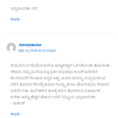
ಧನ್ಯವಾದಗಳು ಸರ್
Reply
Anonymous
July 14, 2024 at 12:20 pm
ಶುರುವಿನಿಂದ ಕೊನೆಯವರೆಗೂ ಅಚ್ಚುಕಟ್ಟಾಗಿ ಓದಿಸಿಕೊಂಡು ಹೋಯಿತು
ಲೇಖನ. ನಮ್ಮ ಮನೆಯಲ್ಲೂ ಪ್ರತೀ ವರುಷವೂ ಕಂಬಳಿ ಖರೀದಿಸಿ
ಕೆಲಸಗಾರರಿಗೆ ಕೊಡುವ ಪದ್ಧತಿ ಇತ್ತು. ಅವರು ಅದನ್ನು ಸಂಭ್ರಮದಿಂದ
ಧರಿಸಿ ತೋಟದ ಕೆಲಸಕ್ಕೆ ಅಥವಾ ಸೊಪ್ಪು ತರಲು ಹೋಗುವುದು ನೆನಪಾಗಿ
ಹಿತವೆನಿಸಿತು. ಹೀಗೆ ಈಗಿನ ಕಾಲಕ್ಕೆ ಮಾಸಿ ಹೋಗಿರುವ ವಿಷಯಗಳ
ಕುರಿತು ಇನ್ನೂ ಹೆಚ್ಚಿನ ಲೇಖನ ಬರಲಿ ನಿಮ್ಮಿಂದ. ಧನ್ಯವಾದಗಳು
– ಕಾರ್ತಿಕ್
Reply