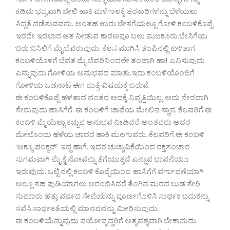
ಗೋಳಿ ಬೇಸಿಗೆಯಲ್ಲಿ ಒಂದು ಸೊಳ್ಳೆಯೂ ನುಸುಳದಂತೆ ಮುಳ್ಳುಗಳನ್ನು
ಕಡಿದು ಭದ್ರವಾಗಿ ಬೇಲಿ ಹಾಕಿ ಮಳೆಗಾಲಕ್ಕೆ ತರಕಾರಿಗಳನ್ನು ಬೆಳೆಯಲು
ಸಿದ್ಧತೆ ನಡೆಸುವವನು. ಅಂತಹ ಉರು ಬೇಸಗೆಯಲ್ಲೂ ಗೋಳಿ ಕಂಬಳಿಕೊಪ್ಪೆ
ಇರದೇ ಇರಲಾರ.ಆತ ನೀಡುವ ಕಾರಣವೂ ಬಲು ಮಜಕೂರು.ಬೇಸಿಗೆಯ
ಬಿರು ಬಿಸಿಲಿಗೆ ಮೈ ಬೆವರುವುದು. ಕೆಲಸ ಮುಗಿಸಿ ತಂಪಿನಲ್ಲಿ ಕುಳಿತಾಗ
ಕಂಬಳಿಯೊಳಗೆ ಬೆವತ ಮೈ ಬೆವರಿನಿಂದಲೇ ತಂಪಾಗಿ ಹಾ! ಎನಿಸುವುದು
ಎನ್ನುವುದು ಗೋಳಿಯ ಅನುಭವದ ಮಾತು.ಇದು ಕಂಬಳಿಯೊಂದಿಗೆ
ಗೋಳಿಯ ಒಡನಾಟ ಈಗ ಮತ್ತೆ ವಿಷಯಕ್ಕೆ ಬರುವೆ.
ಈ ಕಂಬಳಿಕೊಪ್ಪೆ ಹಳತಾದ ನಂತರ ಅದಕ್ಕೆ ನಿವೃತ್ತಿಯಿಲ್ಲ. ಅದು ನೇರವಾಗಿ
ಸೇರುವುದು ಹಾಸಿಗೆಗೆ. ಈ ಕಂಬಳಿಗೆ ಚಾಪೆಯ ಮೇಲಿನ ಸ್ಥಾನ. ಕೆಲವರಿಗೆ ಈ
ಕಂಬಳಿ ಮೈಯೆಲ್ಲಾ ಕಚ್ಚುವ ಅನುಭವ ನೀಡಿದರೆ ಅಂತವರು ಅದರ
ಮೇಲೊಂದು ಹಳೆಯ ಚಾದರ ಹಾಕಿ ಮಲಗುವರು. ಕೆಲವರಿಗೆ ಈ ಕಂಬಳಿ
‘ಅಕ್ಯೂ ಪಂಕ್ಚರ್’ ಇದ್ದ ಹಾಗೆ. ಇದರ ಚುಚ್ಚುವಿಕೆಯಿಂದ ರಕ್ತಸಂಚಾರ
ಸುಗಮವಾಗಿ‌ ಮೈ ಕೈ ನೋವನ್ನು ತೆಗೆಯುತ್ತದೆ ಎನ್ನುವ ಭಾವನೆಯೂ
ಇರುವುದು. ಒಟ್ಟಿನಲ್ಲಿ ಕಂಬಳಿ ಕೊಪ್ಪೆಯಿಂದ ಹಾಸಿಗೆಗೆ ವರ್ಗಾವಣೆಯಾಗಿ
ಅಲ್ಲೂ ಸಹ ಪುಡಿಯಾಗಲು ಆರಂಭಿಸಿದರೆ ತೆಂಗಿನ ಮರದ ಬುಡ ಸೇರಿ
ಸುಮಾರು ಹತ್ತು ವರ್ಷದ ಸೇವೆಯನ್ನು ಪೂರ್ಣಗೊಳಿಸಿ ಸಾರ್ಥಕ ಬದುಕನ್ನು
ಸವೆಸಿ ಸಾರ್ಥಕತೆಯಲ್ಲಿ ಮಾನವನನ್ನು ಮೀರಿಸುವುದು.
ಈ ಕಂಬಳಿಯೆನ್ನುವುದು ವಯೋವೃದ್ದರಿಗೆ ಅತ್ಯವಶ್ಯವಾಗಿ ಬೇಕಾದುದು.