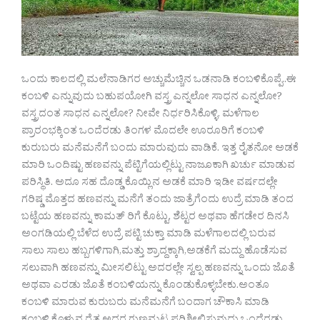
ಒಂದು ಕಾಲದಲ್ಲಿ ಮಲೆನಾಡಿಗರ ಅಚ್ಚುಮೆಚ್ಚಿನ ಒಡನಾಡಿ ಕಂಬಳಿಕೊಪ್ಪೆ..ಈ
ಕಂಬಳಿ ಎನ್ನುವುದು ಬಹುಪಯೋಗಿ ವಸ್ತ್ರ ಎನ್ನಲೋ ಸಾಧನ ಎನ್ನಲೋ?
ವಸ್ತ್ರದಂತ ಸಾಧನ ಎನ್ನಲೋ? ನೀವೇ ನಿರ್ಧರಿಸಿಕೊಳ್ಳಿ. ಮಳೆಗಾಲ
ಪ್ರಾರಂಭಕ್ಕಿಂತ ಒಂದೆರಡು ತಿಂಗಳ‌ ಮೊದಲೇ ಊರೂರಿಗೆ ಕಂಬಳಿ
ಕುರುಬರು ಮನೆಮನೆಗೆ ಬಂದು‌ ಮಾರುವುದು ವಾಡಿಕೆ. ಇತ್ತ ರೈತನೋ ಅಡಕೆ
ಮಾರಿ ಒಂದಿಷ್ಟು ಹಣವನ್ನು ಪೆಟ್ಟಿಗೆಯಲ್ಲಿಟ್ಟು ನಾಜೂಕಾಗಿ ಖರ್ಚು‌ ಮಾಡುವ
ಪರಿಸ್ಥಿತಿ. ಅದೂ ಸಹ ದೊಡ್ಡ ಕೊಯ್ಲಿನ ಅಡಕೆ ಮಾರಿ ಇಡೀ ವರ್ಷದಲ್ಲೇ
ಗರಿಷ್ಡ ಮೊತ್ತದ ಹಣವನ್ನು ಮನೆಗೆ ತಂದು ಜಾತ್ರೆಗೆಂದು ಉದ್ರೆ ಮಾಡಿ ತಂದ
ಬಟ್ಟೆಯ ಹಣವನ್ನು ಕಾಮತ್ ರಿಗೆ ಕೊಟ್ಟು, ಶೆಟ್ಟರ ಅಥವಾ ಹೆಗಡೇರ ದಿನಸಿ
ಅಂಗಡಿಯಲ್ಲಿ ಬೆಳೆದ ಉದ್ರೆ ಪಟ್ಟಿ ಚುಕ್ತಾ ಮಾಡಿ ಮಳೆಗಾಲದಲ್ಲಿ ಬರುವ
ಸಾಲು ಸಾಲು ಹಬ್ಬಗಳಿಗಾಗಿ,ಮತ್ತು ಶ್ರಾದ್ದಕ್ಕಾಗಿ,ಅಡಕೆಗೆ ಮದ್ದು ಹೊಡೆಸುವ
ಸಲುವಾಗಿ ಹಣವನ್ನು ಮೀಸಲಿಟ್ಟು ಅದರಲ್ಲೇ ಸ್ವಲ್ಪ ಹಣವನ್ನು ಒಂದು ಜೊತೆ
ಅಥವಾ ಎರಡು ಜೊತೆ ಕಂಬಳಿಯನ್ನು‌ ಕೊಂಡುಕೊಳ್ಳಬೇಕು.ಅಂತೂ
ಕಂಬಳಿ‌ ಮಾರುವ ಕುರುಬರು ಮನೆಮನೆಗೆ ಬಂದಾಗ ಚೌಕಾಸಿ ಮಾಡಿ