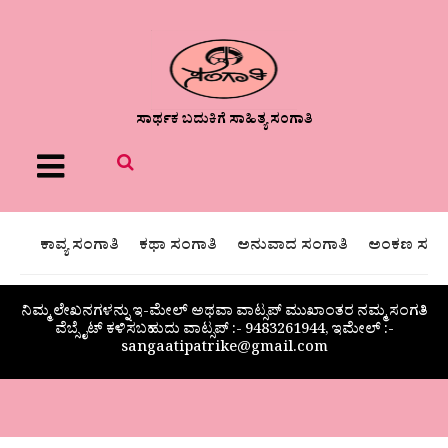
ಸಾರ್ಥಕ ಬದುಕಿಗೆ ಸಾಹಿತ್ಯ ಸಂಗಾತಿ
Menu
ಕಾವ್ಯ ಸಂಗಾತಿ
ಕಥಾ ಸಂಗಾತಿ
ಅನುವಾದ ಸಂಗಾತಿ
ಅಂಕಣ ಸಂಗಾ
ನಿಮ್ಮ ಲೇಖನಗಳನ್ನು ಇ-ಮೇಲ್ ಅಥವಾ ವಾಟ್ಸಪ್ ಮುಖಾಂತರ ನಮ್ಮ ಸಂಗತಿ
ವೆಬ್ಸೈಟ್ ಕಳಿಸಬಹುದು ವಾಟ್ಸಪ್‌ :- 9483261944, ಇಮೇಲ್ :-
sangaatipatrike@gmail.com