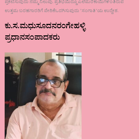
ಪ್ರಕಟಿಸುವುದು ನಮ್ಮ ನಿಲುವು. ಪ್ರತಿಭೆಯಿದ್ದೂ ಎಲೆಮರೆಕಾಯಿಗಳಂತಿರುವ
ಉತ್ತಮ ಬರಹಗಾರರಿಗೆ ವೇದಿಕೆಒದಗಿಸುವುದು ʼಸಂಗಾತಿʼಯ ಉದ್ದೇಶ.
ಕು.ಸ.ಮಧುಸೂದನರಂಗೇಹಳ್ಳಿ
ಪ್ರಧಾನಸಂಪಾದಕರು