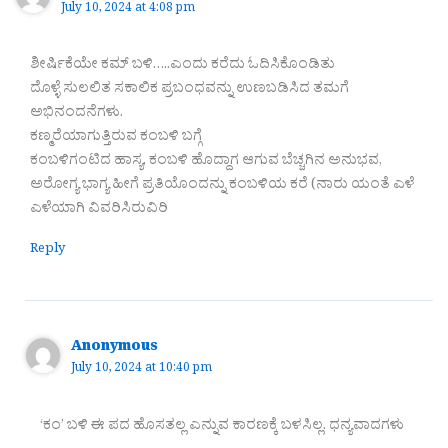
July 10, 2024 at 4:08 pm
ಶೀರ್ಷಿಕೆಯೇ ಕಮ್ ಬಳಿ…..ಎಂದು ಕರೆದು ಓದಿಸಿಕೊಂಡಿತು
ದೊಳ್ಳೆ ಸುಲಲಿತ ಸಕಾಲಿಕ ಪ್ರಬಂಧವನ್ನು ಉಣಬಡಿಸಿದ ತಮಗೆ
ಅಭಿನಂದನೆಗಳು.
ಕಣ್ಮರೆಯಾಗುತ್ತಿರುವ ಕಂಬಳಿ ಬಗ್ಗೆ
ಕಂಬಳಿಗಂಟಿದ ಹಾಸ್ಯ, ಕಂಬಳಿ ಹೊದ್ದಾಗ ಆಗುವ ಬೆಚ್ಚಗಿನ ಅನುಭವ,
ಅರೋಗ್ಯ ಭಾಗ್ಯ ಹೀಗೆ ಪ್ರತಿಯೊಂದನ್ನು ಕಂಬಳಿಯ ಕರೆ (ನಾರು ಯಂತೆ ಎಳೆ
ಎಳೆಯಾಗಿ ವಿವರಿಸಿರುವಿರಿ
Reply
Anonymous
July 10, 2024 at 10:40 pm
‘ಕಂ’ ಬಳಿ ಈ ಪದ ಹೊಸತಲ್ಲ ಎನ್ನುವ ಕಾರಣಕ್ಕೆ ಬಳಸಿಲ್ಲ. ಧನ್ಯವಾದಗಳು