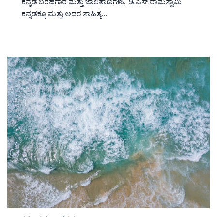
ಕನ್ನಡ ಬರಹಗಾರ ಮತ್ತು ಜಾಲತಾಣಗಳು. ಡಿ.ಎಸ್.ರಾಮಸ್ವಾಮಿ
ಕನ್ನಡಕ್ಕೂ ಮತ್ತು ಅದರ ಸಾಹಿತ್ಯ…