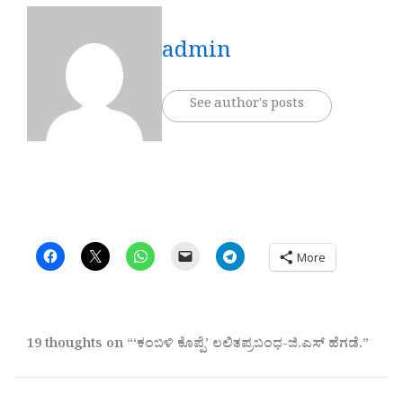
admin
See author's posts
More
19 thoughts on “‘ಕಂಬಳಿ ಕೊಪ್ಪೆ’ ಲಲಿತಪ್ರಬಂಧ-ಜಿ.ಎಸ್ ಹೆಗಡೆ.”