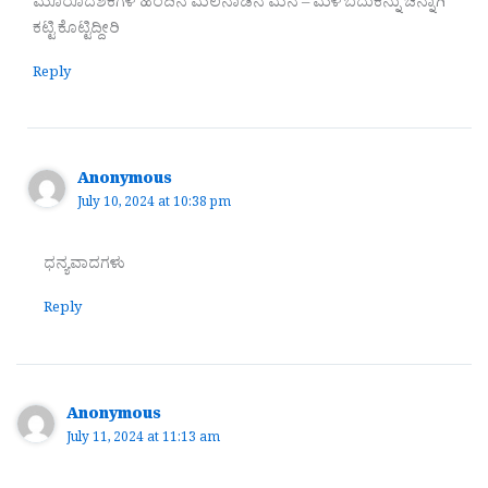
ಮೂರೂದಶಕಗಳ ಹಿಂದಿನ ಮಲೆನಾಡಿನ ಮನೆ – ಮಳೆ ಬದುಕನ್ನು ಚೆನ್ನಾಗಿ
ಕಟ್ಟಿ ಕೊಟ್ಟಿದ್ದೀರಿ
Reply
Anonymous
July 10, 2024 at 10:38 pm
ಧನ್ಯವಾದಗಳು
Reply
Anonymous
July 11, 2024 at 11:13 am