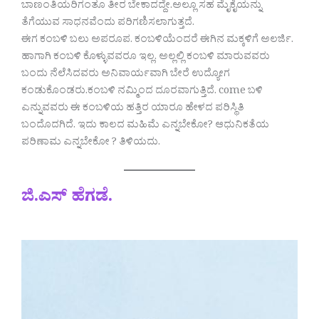
ಬಾಣಂತಿಯರಿಗಂತೂ ತೀರ ಬೇಕಾದದ್ದೇ.ಅಲ್ಲೂ ಸಹ ಮೈಕೈಯನ್ನು
ತೆಗೆಯುವ ಸಾಧನವೆಂದು ಪರಿಗಣಿಸಲಾಗುತ್ತದೆ.
ಈಗ ಕಂಬಳಿ ಬಲು ಅಪರೂಪ. ಕಂಬಳಿಯೆಂದರೆ ಈಗಿನ ಮಕ್ಕಳಿಗೆ ಅಲರ್ಜಿ.
ಹಾಗಾಗಿ ಕಂಬಳಿ ಕೊಳ್ಳುವವರೂ ಇಲ್ಲ. ಅಲ್ಲಲ್ಲಿ ಕಂಬಳಿ ಮಾರುವವರು
ಬಂದು ನೆಲೆಸಿದವರು ಅನಿವಾರ್ಯವಾಗಿ ಬೇರೆ ಉದ್ಯೋಗ
ಕಂಡುಕೊಂಡರು.ಕಂಬಳಿ ನಮ್ಮಿಂದ ದೂರವಾಗುತ್ತಿದೆ. come ಬಳಿ
ಎನ್ನುವವರು ಈ ಕಂಬಳಿಯ ಹತ್ತಿರ ಯಾರೂ ಹೇಳದ ಪರಿಸ್ಥಿತಿ
ಬಂದೊದಗಿದೆ. ಇದು ಕಾಲದ ಮಹಿಮೆ ಎನ್ನಬೇಕೋ? ಆಧುನಿಕತೆಯ
ಪರಿಣಾಮ ಎನ್ನಬೇಕೋ ? ತಿಳಿಯದು.
ಜಿ.ಎಸ್ ಹೆಗಡೆ.