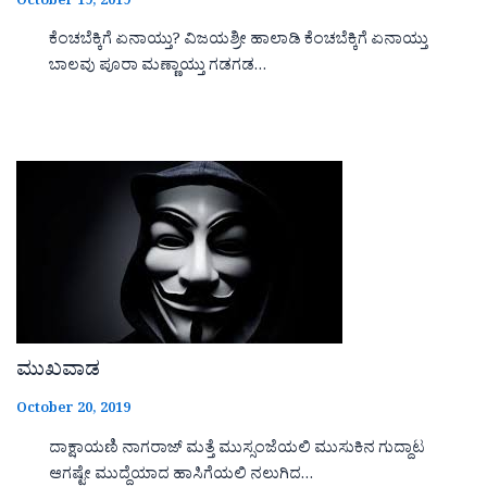
October 19, 2019
ಕೆಂಚಬೆಕ್ಕಿಗೆ ಏನಾಯ್ತು? ವಿಜಯಶ್ರೀ ಹಾಲಾಡಿ ಕೆಂಚಬೆಕ್ಕಿಗೆ ಏನಾಯ್ತು
ಬಾಲವು ಪೂರಾ ಮಣ್ಣಾಯ್ತು ಗಡಗಡ…
ಮುಖವಾಡ
October 20, 2019
ದಾಕ್ಷಾಯಣಿ ನಾಗರಾಜ್ ಮತ್ತೆ ಮುಸ್ಸಂಜೆಯಲಿ ಮುಸುಕಿನ ಗುದ್ದಾಟ
ಆಗಷ್ಟೇ ಮುದ್ದೆಯಾದ ಹಾಸಿಗೆಯಲಿ ನಲುಗಿದ…