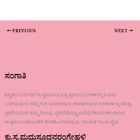
PREVIOUS
NEXT
ಸಂಗಾತಿ
ಕನ್ನಡದ ಓದುಗರಿಗೆ ಉತ್ತಮವಾದ ಎಲ್ಲ ಪ್ರಕಾರದ ಬರಹಳನ್ನು ಓದಲು
ಒದಗಿಸುವುದು ನಮ್ಮ ಗುರಿ. ಜನಪರವಾದ, ಜೀವಪರವಾದ ಬರಹಗಳನ್ನು ಮಾತ್ರ
ಪ್ರಕಟಿಸುವುದು ನಮ್ಮ ನಿಲುವು. ಪ್ರತಿಭೆಯಿದ್ದೂ ಎಲೆಮರೆಕಾಯಿಗಳಂತಿರುವ
ಉತ್ತಮ ಬರಹಗಾರರಿಗೆ ವೇದಿಕೆಒದಗಿಸುವುದು ʼಸಂಗಾತಿʼಯ ಉದ್ದೇಶ.
ಕು.ಸ.ಮಧುಸೂದನರಂಗೇಹಳ್ಳಿ