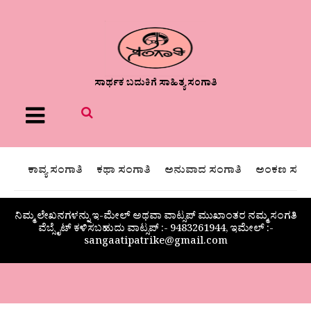
ಸಾರ್ಥಕ ಬದುಕಿಗೆ ಸಾಹಿತ್ಯ ಸಂಗಾತಿ
Menu
ಕಾವ್ಯ ಸಂಗಾತಿ
ಕಥಾ ಸಂಗಾತಿ
ಅನುವಾದ ಸಂಗಾತಿ
ಅಂಕಣ ಸಂಗಾ
ನಿಮ್ಮ ಲೇಖನಗಳನ್ನು ಇ-ಮೇಲ್ ಅಥವಾ ವಾಟ್ಸಪ್ ಮುಖಾಂತರ ನಮ್ಮ ಸಂಗತಿ
ವೆಬ್ಸೈಟ್ ಕಳಿಸಬಹುದು ವಾಟ್ಸಪ್‌ :- 9483261944, ಇಮೇಲ್ :-
sangaatipatrike@gmail.com