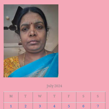
July 2024
M
T
W
T
F
S
S
1
2
3
4
5
6
7