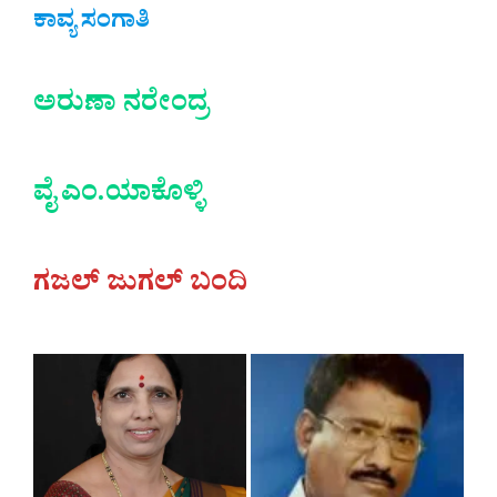
ಕಾವ್ಯ ಸಂಗಾತಿ
ಅರುಣಾ ನರೇಂದ್ರ
ವೈ ಎಂ.ಯಾಕೊಳ್ಳಿ
ಗಜಲ್ ಜುಗಲ್ ಬಂದಿ