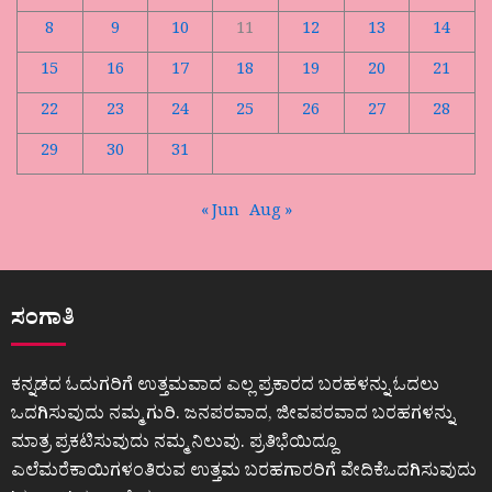
8
9
10
11
12
13
14
15
16
17
18
19
20
21
22
23
24
25
26
27
28
29
30
31
« Jun
Aug »
ಸಂಗಾತಿ
ಕನ್ನಡದ ಓದುಗರಿಗೆ ಉತ್ತಮವಾದ ಎಲ್ಲ ಪ್ರಕಾರದ ಬರಹಳನ್ನು ಓದಲು
ಒದಗಿಸುವುದು ನಮ್ಮ ಗುರಿ. ಜನಪರವಾದ, ಜೀವಪರವಾದ ಬರಹಗಳನ್ನು
ಮಾತ್ರ ಪ್ರಕಟಿಸುವುದು ನಮ್ಮ ನಿಲುವು. ಪ್ರತಿಭೆಯಿದ್ದೂ
ಎಲೆಮರೆಕಾಯಿಗಳಂತಿರುವ ಉತ್ತಮ ಬರಹಗಾರರಿಗೆ ವೇದಿಕೆಒದಗಿಸುವುದು