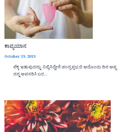
ಕಾವ್ಯಯಾನ
October 19, 2019
ಲೆಕ್ಕ ಇಡುವುದನ್ನು ನಿಲ್ಲಿಸಿದ್ದೇನೆ ಚಂದ್ರಪ್ರಭ.ಬಿ ಅದೊಂದು ದಿನ ಅಪ್ಪ
ನನ್ನ ಅವಸರಿಸಿ ಬರ…