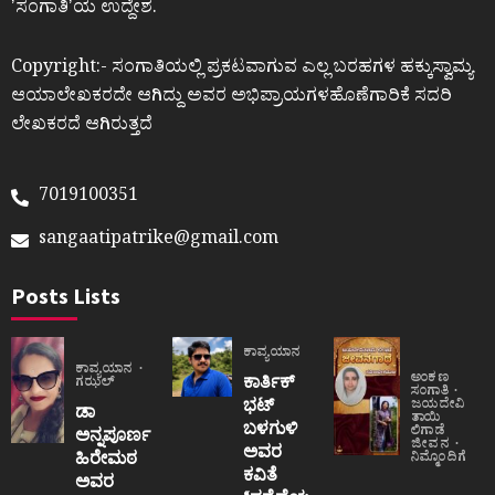
ʼಸಂಗಾತಿʼಯ ಉದ್ದೇಶ.
Copyright:- ಸಂಗಾತಿಯಲ್ಲಿ ಪ್ರಕಟವಾಗುವ ಎಲ್ಲ ಬರಹಗಳ ಹಕ್ಕುಸ್ವಾಮ್ಯ
ಆಯಾಲೇಖಕರದೇ ಆಗಿದ್ದು ಅವರ ಅಭಿಪ್ರಾಯಗಳಹೊಣೆಗಾರಿಕೆ ಸದರಿ
ಲೇಖಕರದೆ ಆಗಿರುತ್ತದೆ
7019100351
sangaatipatrike@gmail.com
Posts Lists
ಕಾವ್ಯಯಾನ
ಕಾವ್ಯಯಾನ
ಅಂಕಣ
ಕಾರ್ತಿಕ್
ಗಝಲ್
ಸಂಗಾತಿ
ಭಟ್
ಜಯದೇವಿ
ಡಾ
ತಾಯಿ
ಬಳಗುಳಿ
ಲಿಗಾಡೆ
ಅನ್ನಪೂರ್ಣ
ಜೀವನ
ಅವರ
ಹಿರೇಮಠ
ನಿಮ್ಮೊಂದಿಗೆ
ಕವಿತೆ
ಅವರ