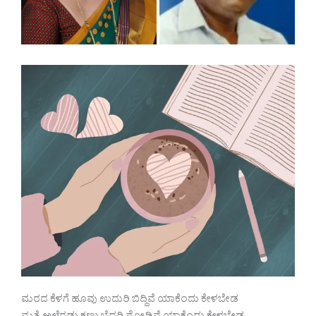
ಮರದ ಕೆಳಗೆ ಹೂವು ಉದುರಿ ಬಿದ್ದಿವೆ ಯಾಕೆಂದು ಕೇಳಬೇಡ