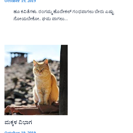
October 19, 2019
ಹೂ ಕವಿತೆಗಳು. ರಂಗಮ್ಮ ಹೊದೇಕಲ್ ಗಂಧವಾಗಲು ಬೇರು ಎಷ್ಟು
ನೋಯಬೇಕೋ.. ಘಮ ವಾಗಲು…
ಮಕ್ಕಳ ವಿಭಾಗ