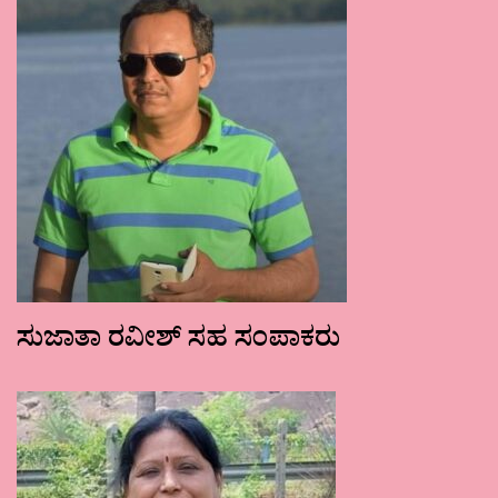
ಸುಜಾತಾ ರವೀಶ್ ಸಹ ಸಂಪಾಕರು