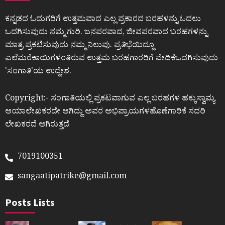
ಕನ್ನಡದ ಓದುಗರಿಗೆ ಉತ್ತಮವಾದ ಎಲ್ಲ ಪ್ರಕಾರದ ಬರಹಳನ್ನು ಓದಲು
ಒದಗಿಸುವುದು ನಮ್ಮ ಗುರಿ. ಜನಪರವಾದ, ಜೀವಪರವಾದ ಬರಹಗಳನ್ನು
ಮಾತ್ರ ಪ್ರಕಟಿಸುವುದು ನಮ್ಮ ನಿಲುವು. ಪ್ರತಿಭೆಯಿದ್ದೂ
ಎಲೆಮರೆಕಾಯಿಗಳಂತಿರುವ ಉತ್ತಮ ಬರಹಗಾರರಿಗೆ ವೇದಿಕೆಒದಗಿಸುವುದು
ʼಸಂಗಾತಿʼಯ ಉದ್ದೇಶ.
Copyright:- ಸಂಗಾತಿಯಲ್ಲಿ ಪ್ರಕಟವಾಗುವ ಎಲ್ಲ ಬರಹಗಳ ಹಕ್ಕುಸ್ವಾಮ್ಯ
ಆಯಾಲೇಖಕರದೇ ಆಗಿದ್ದು ಅವರ ಅಭಿಪ್ರಾಯಗಳಹೊಣೆಗಾರಿಕೆ ಸದರಿ
ಲೇಖಕರದೆ ಆಗಿರುತ್ತದೆ
7019100351
sangaatipatrike@gmail.com
Posts Lists