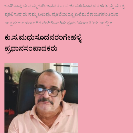
ಒದಗಿಸುವುದು ನಮ್ಮ ಗುರಿ. ಜನಪರವಾದ, ಜೀವಪರವಾದ ಬರಹಗಳನ್ನು ಮಾತ್ರ
ಪ್ರಕಟಿಸುವುದು ನಮ್ಮ ನಿಲುವು. ಪ್ರತಿಭೆಯಿದ್ದೂ ಎಲೆಮರೆಕಾಯಿಗಳಂತಿರುವ
ಉತ್ತಮ ಬರಹಗಾರರಿಗೆ ವೇದಿಕೆಒದಗಿಸುವುದು ʼಸಂಗಾತಿʼಯ ಉದ್ದೇಶ.
ಕು.ಸ.ಮಧುಸೂದನರಂಗೇಹಳ್ಳಿ
ಪ್ರಧಾನಸಂಪಾದಕರು