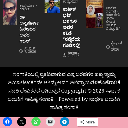
ಕಾವ್ಯಯಾನ
ಕಾವ್ಯಯಾನ
ಅಂಕಣ
ಕಾರ್ತಿಕ್
ಗಝಲ್
ಸಂಗಾತಿ
ಭಟ್
ಜಯದೇವಿ
ಡಾ
ತಾಯಿ
ಬಳಗುಳಿ
ಲಿಗಾಡೆ
ಅನ್ನಪೂರ್ಣ
ಜೀವನ
ಅವರ
ಹಿರೇಮಠ
ನಿಮ್ಮೊಂದಿಗೆ
ಕವಿತೆ
ಅವರ
“ನನ್ನೆದೆಯ
ಗಜಲ್
August
ಗೂಡಿನಲ್ಲಿ”
7,
August
2026
7, 2026
August
7, 2026
ಸಂಗಾತಿಯಲ್ಲಿ ಪ್ರಕಟವಾಗುವ ಎಲ್ಲ ಬರಹಗಳ ಹಕ್ಕುಸ್ವಾಮ್ಯ
ಆಯಾಲೇಖಕರದೇ ಆಗಿದ್ದು ಅವರ ಅಭಿಪ್ರಾಯಗಳಹೊಣೆಗಾರಿಕೆ
ಸದರಿ ಲೇಖಕರದೆ ಆಗಿರುತ್ತದೆ Copyright © 2026 ಸಾರ್ಥಕ
ಬದುಕಿಗೆ ಸಾಹಿತ್ಯ ಸಂಗಾತಿ | Powered by ಸಾರ್ಥಕ ಬದುಕಿಗೆ
ಸಾಹಿತ್ಯ ಸಂಗಾತಿ
More