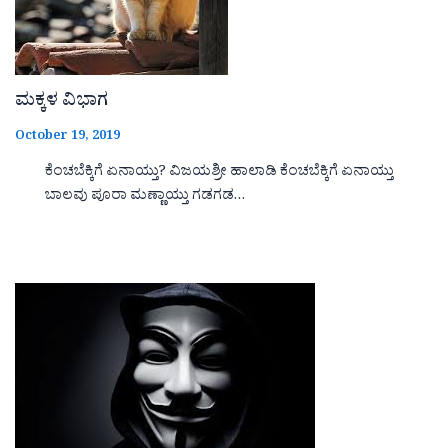
ಮಕ್ಕಳ ವಿಭಾಗ
October 19, 2019
ಕೆಂಚಬೆಕ್ಕಿಗೆ ಏನಾಯ್ತು? ವಿಜಯಶ್ರೀ ಹಾಲಾಡಿ ಕೆಂಚಬೆಕ್ಕಿಗೆ ಏನಾಯ್ತು
ಬಾಲವು ಪೂರಾ ಮಣ್ಣಾಯ್ತು ಗಡಗಡ…