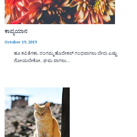
ಕಾವ್ಯಯಾನ
October 19, 2019
ಹೂ ಕವಿತೆಗಳು. ರಂಗಮ್ಮ ಹೊದೇಕಲ್ ಗಂಧವಾಗಲು ಬೇರು ಎಷ್ಟು
ನೋಯಬೇಕೋ.. ಘಮ ವಾಗಲು…