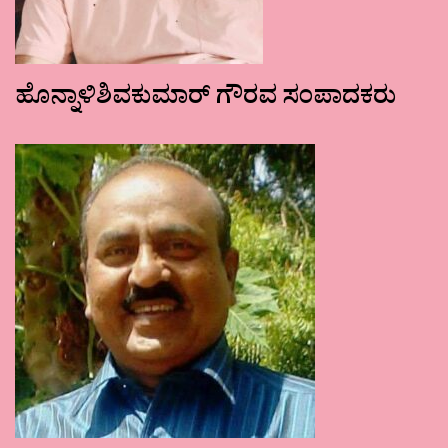
ಹೊನ್ನಾಳಿಶಿವಕುಮಾರ್ ಗೌರವ ಸಂಪಾದಕರು