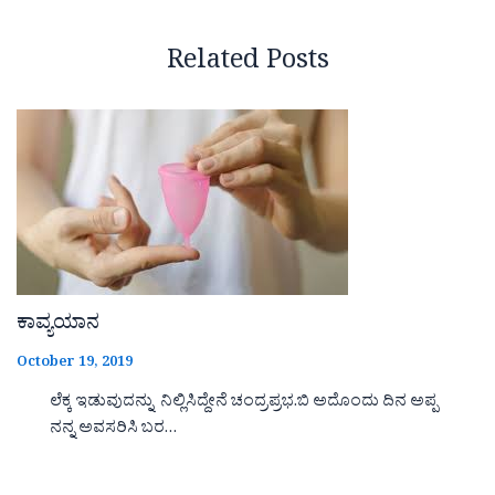
Related Posts
ಕಾವ್ಯಯಾನ
October 19, 2019
ಲೆಕ್ಕ ಇಡುವುದನ್ನು ನಿಲ್ಲಿಸಿದ್ದೇನೆ ಚಂದ್ರಪ್ರಭ.ಬಿ ಅದೊಂದು ದಿನ ಅಪ್ಪ
ನನ್ನ ಅವಸರಿಸಿ ಬರ…