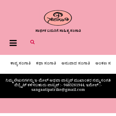
ಸಾರ್ಥಕ ಬದುಕಿಗೆ ಸಾಹಿತ್ಯ ಸಂಗಾತಿ
Menu
ಕಾವ್ಯ ಸಂಗಾತಿ
ಕಥಾ ಸಂಗಾತಿ
ಅನುವಾದ ಸಂಗಾತಿ
ಅಂಕಣ ಸಂಗಾ
ನಿಮ್ಮ ಲೇಖನಗಳನ್ನು ಇ-ಮೇಲ್ ಅಥವಾ ವಾಟ್ಸಪ್ ಮುಖಾಂತರ ನಮ್ಮ ಸಂಗತಿ
ವೆಬ್ಸೈಟ್ ಕಳಿಸಬಹುದು ವಾಟ್ಸಪ್‌ :- 9483261944, ಇಮೇಲ್ :-
sangaatipatrike@gmail.com