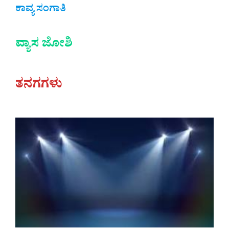
ಕಾವ್ಯ ಸಂಗಾತಿ
ವ್ಯಾಸ ಜೋಶಿ
ತನಗಗಳು