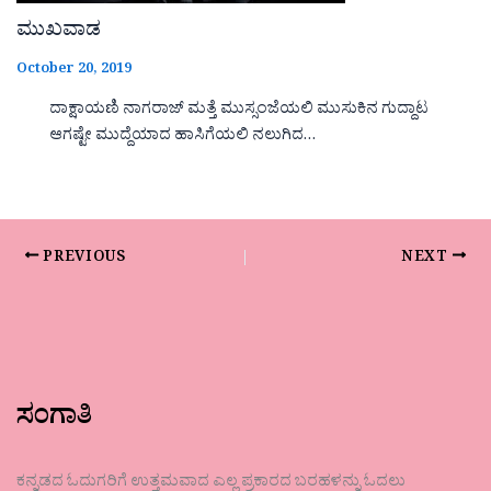
ಮುಖವಾಡ
October 20, 2019
ದಾಕ್ಷಾಯಣಿ ನಾಗರಾಜ್ ಮತ್ತೆ ಮುಸ್ಸಂಜೆಯಲಿ ಮುಸುಕಿನ ಗುದ್ದಾಟ
ಆಗಷ್ಟೇ ಮುದ್ದೆಯಾದ ಹಾಸಿಗೆಯಲಿ ನಲುಗಿದ…
PREVIOUS
NEXT
ಸಂಗಾತಿ
ಕನ್ನಡದ ಓದುಗರಿಗೆ ಉತ್ತಮವಾದ ಎಲ್ಲ ಪ್ರಕಾರದ ಬರಹಳನ್ನು ಓದಲು