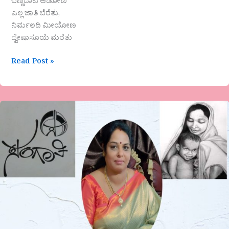
ಬಣ್ಣದಾಟ ಆಡೋಣ
ಎಲ್ಲ ಜಾತಿ ಬೆರೆತು,
ನಿರ್ಮಲದಿ ಮೀಯೋಣ
ದ್ವೇಷಾಸೂಯೆ ಮರೆತು
Read Post »