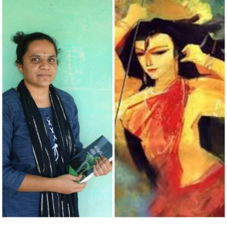
ರಾಮದಾಸ್
ಜಿ
ಕವಿತೆ-
ನೀನೇಕೆ
ಸಿಡುಕಿಯಾದೆ?