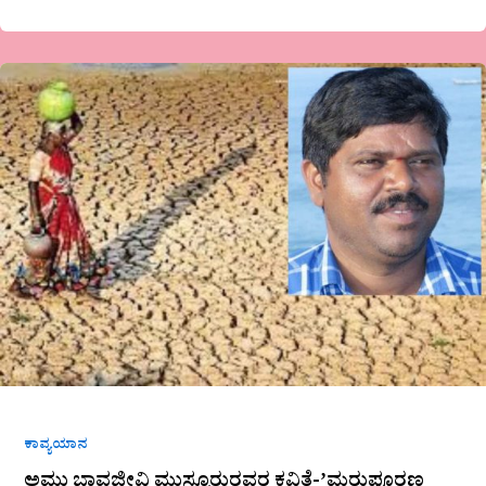
ಅಮು
ಭಾವಜೀವಿ
ಮುಸ್ಟೂರುರವರ
ಕವಿತೆ-
ʼಮರುಪೂರಣ
ಮಾಡುʼ
ಕಾವ್ಯಯಾನ
ಅಮು ಭಾವಜೀವಿ ಮುಸ್ಟೂರುರವರ ಕವಿತೆ-ʼಮರುಪೂರಣ