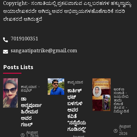
Copyright:- ಸಂಗಾತಿಯಲ್ಲಿ ಪ್ರಕಟವಾಗುವ ಎಲ್ಲ ಬರಹಗಳ ಹಕ್ಕುಸ್ವಾಮ್ಯ
ಆಯಾಲೇಖಕರದೇ ಆಗಿದ್ದು ಅವರ ಅಭಿಪ್ರಾಯಗಳಹೊಣೆಗಾರಿಕೆ ಸದರಿ
ಲೇಖಕರದೆ ಆಗಿರುತ್ತದೆ
7019100351
sangaatipatrike@gmail.com
Posts Lists
ಕಾವ್ಯಯಾನ
ಕಾವ್ಯಯಾನ
ಅಂಕಣ
ಕಾರ್ತಿಕ್
ಗಝಲ್
ಸಂಗಾತಿ
ಭಟ್
ಜಯದೇವಿ
ಡಾ
ತಾಯಿ
ಬಳಗುಳಿ
ಲಿಗಾಡೆ
ಅನ್ನಪೂರ್ಣ
ಜೀವನ
ಅವರ
ಹಿರೇಮಠ
ನಿಮ್ಮೊಂದಿಗೆ
ಕವಿತೆ
ಅವರ
“ನನ್ನೆದೆಯ
ಗಜಲ್
August
ಗೂಡಿನಲ್ಲಿ”
7,
August
2026