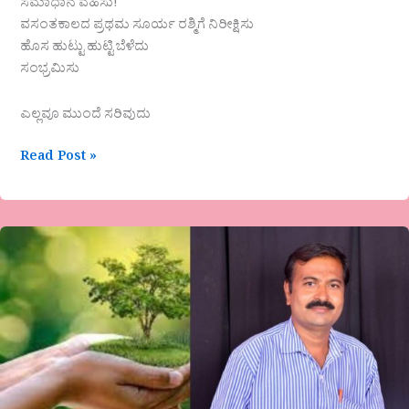
ಸಮಾಧಾನ ವಹಿಸು!
ವಸಂತಕಾಲದ ಪ್ರಥಮ ಸೂರ್ಯ ರಶ್ಮಿಗೆ ನಿರೀಕ್ಷಿಸು
ಹೊಸ ಹುಟ್ಟು ಹುಟ್ಟಿ ಬೆಳೆದು
ಸಂಭ್ರಮಿಸು
ಎಲ್ಲವೂ ಮುಂದೆ ಸರಿವುದು
Read Post »
ಮರಗಳ
ದೈವಾರಾಧನೆಯ
ಮಜಲುಗಳು…
ವಿಶೇಷ
ಲೇಖನ-
ರಮೇಶ
ಸಿ
ಬನ್ನಿಕೊಪ್ಪ