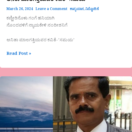
ಅನಿತಾ ಮಾಲಗತ್ತಿಯವರ ಕವಿತೆ-ʼಸಮಯʼ
March 26, 2024
Leave a Comment
ಕಾವ್ಯಯಾನ
,
ನಿಮ್ಮೊಂದಿಗೆ
ಕಣ್ಣೀರಿನೊಳು ಗಂಗೆ ಹನಿಯಾಗಿ
ನೊಂದವಳಿಗೆ ನ್ಯಾಯಕೇಳಿ ನಂದೀಶನಿಗೆ
ಅನಿತಾ ಮಾಲಗತ್ತಿಯವರ ಕವಿತೆ-ʼಸಮಯʼ
Read Post »
ಪ್ರಮೋದ
ಜೋಶಿಯವರ
ಕವಿತೆ”ಸಾವಿನ
ಕ್ಷಣಹೊತ್ತು
ಮುನ್ನ”