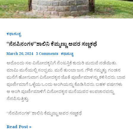
ಕಥಾಗುಚ್ಛ
“ನೆನಪಿನಂಗಳ”ಶಾಲಿನಿ ಕೆಮ್ಮಣ್ಣು ಅವರ ಸಣ್ಣಕಥೆ
March 26, 2024
3 Comments
ಕಥಾಗುಚ್ಛ
ಅದೊಂದು ಸಲ ವಿನೋದಕ್ಕನಿಗೆ ನೆಂಟಸ್ತಿಕೆ ಕುದುರಿ ಮದುವೆ ನಡೆಯಿತು.
ಮಾಮಿ ಮನೆಯಲ್ಲಿ ಸಂಭ್ರಮ. ಮನೆ ತುಂಬಾ ಜನ, ಗೌಜಿ ಗಮ್ಮತ್ತು. ಗಂಡನ
ಮನೆಗೆ ಹೋಗುವಾಗ ವಿನೋದಕ್ಕನ ಜೊತೆ ಪೂರ್ಣಿಮಾಳನ್ನು ಕಳಿಸಿದರು. ಬಾವ
ಪೂರ್ಣಿಮಾಗೆ ಒಳ್ಳೆಯ ಒಂದು ಅಂಗಿಯನ್ನು ಕೊಡಿಸಿದರು. ಬಹಳ ವರ್ಷಗಳು
ಆ ಆಂಗಿ ಪೂರ್ಣಿಮಾಳಿಗೆ ವಿನೋದಕ್ಕನ ಮನೆಯವರ ಉಪಚಾರವನ್ನು
ನೆನಪಿಸುತ್ತಿತ್ತು.
“ನೆನಪಿನಂಗಳ”ಶಾಲಿನಿ ಕೆಮ್ಮಣ್ಣು ಅವರ ಸಣ್ಣಕಥೆ
Read Post »