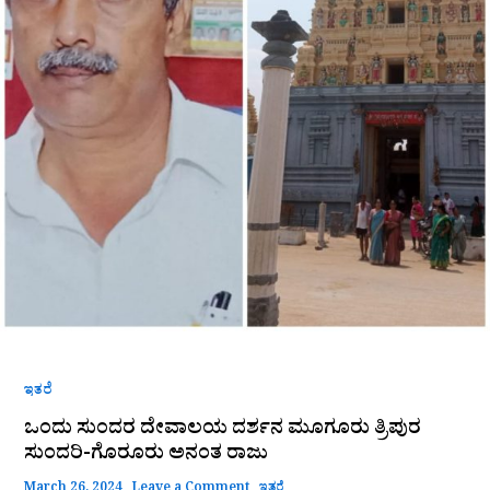
ಸುಂದರಿ-
ಗೊರೂರು
ಅನಂತ
ರಾಜು
ಇತರೆ
ಒಂದು ಸುಂದರ ದೇವಾಲಯ ದರ್ಶನ ಮೂಗೂರು ತ್ರಿಪುರ
ಸುಂದರಿ-ಗೊರೂರು ಅನಂತ ರಾಜು
March 26, 2024
Leave a Comment
ಇತರೆ