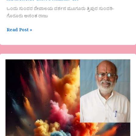
ಒಂದು ಸುಂದರ ದೇವಾಲಯ ದರ್ಶನ ಮೂಗೂರು ತ್ರಿಪುರ ಸುಂದರಿ-
ಗೊರೂರು ಅನಂತ ರಾಜು
Read Post »
ವ್ಯಾಸ
ಜೋಶಿ
ಅವರ
ತನಗಗಳು