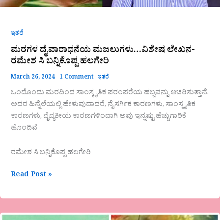
ಹಲಗೇರಿ
ಇತರೆ
ಮರಗಳ ದೈವಾರಾಧನೆಯ ಮಜಲುಗಳು…ವಿಶೇಷ ಲೇಖನ-
ರಮೇಶ ಸಿ ಬನ್ನಿಕೊಪ್ಪ ಹಲಗೇರಿ
March 26, 2024
1 Comment
ಇತರೆ
ಒಂದೊಂದು ಮರದಿಂದ ಸಾಂಸ್ಕೃತಿಕ ಪರಂಪರೆಯ ಹಬ್ಬವನ್ನು ಆಚರಿಸುತ್ತಾನೆ.
ಅದರ ಹಿನ್ನೆಲೆಯಲ್ಲಿ ಹೇಳುವುದಾದರೆ, ನೈಸರ್ಗಿಕ ಕಾರಣಗಳು, ಸಾಂಸ್ಕೃತಿಕ
ಕಾರಣಗಳು, ವೈದ್ಯಕೀಯ ಕಾರಣಗಳಿಂದಾಗಿ ಅವು ಇನ್ನಷ್ಟು ಹೆಚ್ಚುಗಾರಿಕೆ
ಹೊಂದಿವೆ
ರಮೇಶ ಸಿ ಬನ್ನಿಕೊಪ್ಪ ಹಲಗೇರಿ
Read Post »
ಮೇಘ