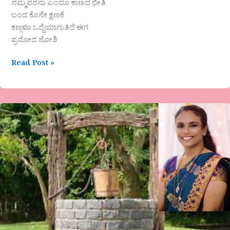
ನಮ್ಮವರನು ಎಂದೂ ಕಾಣದ ಭೀತಿ
ಬಂದ ಕೊನೇ ಕ್ಷಣಕೆ
ಕಣ್ಗಳೂ ಒದ್ದೆಯಾಗುತಿದೆ ಈಗ
ಪ್ರಮೋದ ಜೋಶಿ
Read Post »
“ನೆನಪಿನಂಗಳ”ಶಾಲಿನಿ
ಕೆಮ್ಮಣ್ಣು
ಅವರ
ಸಣ್ಣಕಥೆ