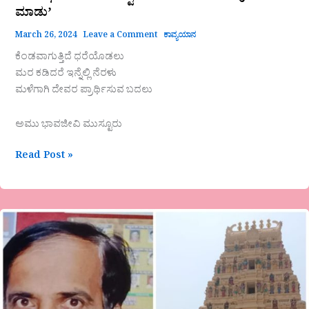
ಮಾಡುʼ
March 26, 2024
Leave a Comment
ಕಾವ್ಯಯಾನ
ಕೆಂಡವಾಗುತ್ತಿದೆ ಧರೆಯೊಡಲು
ಮರ ಕಡಿದರೆ ಇನ್ನೆಲ್ಲಿ ನೆರಳು
ಮಳೆಗಾಗಿ ದೇವರ ಪ್ರಾರ್ಥಿಸುವ ಬದಲು
ಅಮು ಭಾವಜೀವಿ ಮುಸ್ಟೂರು
Read Post »
ಒಂದು
ಸುಂದರ
ದೇವಾಲಯ
ದರ್ಶನ
ಮೂಗೂರು
ತ್ರಿಪುರ