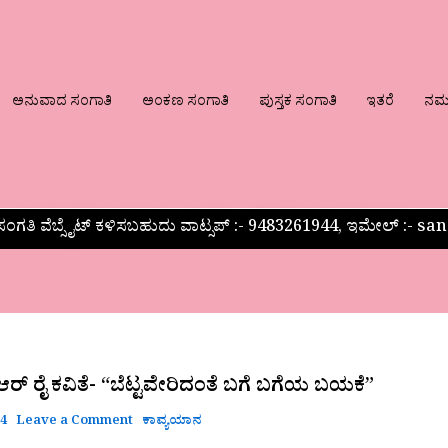
ಅನುವಾದ ಸಂಗಾತಿ
ಅಂಕಣ ಸಂಗಾತಿ
ಪುಸ್ತಕ ಸಂಗಾತಿ
ಇತರೆ
ನಮ್ಮ
ಂಗತಿ ವೆಬ್ಸೈಟ್ ಕಳಿಸಬಹುದು ವಾಟ್ಸಪ್‌ :- 9483261944, ಇಮೇಲ್ :-
 ಆರ್ ರೈ ಕವಿತೆ- “ಬೆಟ್ಟವೇರಿದಂತೆ ಬಗೆ ಬಗೆಯ ಬಯಕೆ”
24
Leave a Comment
ಕಾವ್ಯಯಾನ