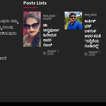
Posts Lists
ಕಾವ್ಯಯಾನ
ಕಾವ್ಯಯಾನ
ಗಝಲ್
ುವುದು ನಮ್ಮ
ಕಾರ್ತಿಕ್
ಡಾ
ಭಟ್
 ನಿಲುವು.
ಅನ್ನಪೂರ್ಣ
ಬಳಗುಳಿ
ಒದಗಿಸುವುದು
ಹಿರೇಮಠ
ಅವರ ಕವಿತೆ
ಅವರ
“ನನ್ನೆದೆಯ
ಗಜಲ್
ಗೂಡಿನಲ್ಲಿ”
August 7,
August 7,
2026
2026
ಕರದೆ