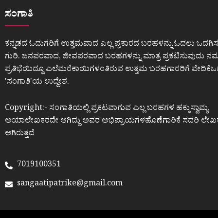
ಸಂಗಾತಿ
ಕನ್ನಡದ ಓದುಗರಿಗೆ ಉತ್ತಮವಾದ ಎಲ್ಲ ಪ್ರಕಾರದ ಬರಹಳನ್ನು ಓದಲು ಒದಗಿಸ
ಗುರಿ. ಜನಪರವಾದ, ಜೀವಪರವಾದ ಬರಹಗಳನ್ನು ಮಾತ್ರ ಪ್ರಕಟಿಸುವುದು ನಮ್ಮ
ಪ್ರತಿಭೆಯಿದ್ದೂ ಎಲೆಮರೆಕಾಯಿಗಳಂತಿರುವ ಉತ್ತಮ ಬರಹಗಾರರಿಗೆ ವೇದಿಕೆ
ʼಸಂಗಾತಿʼಯ ಉದ್ದೇಶ.
Copyright:- ಸಂಗಾತಿಯಲ್ಲಿ ಪ್ರಕಟವಾಗುವ ಎಲ್ಲ ಬರಹಗಳ ಹಕ್ಕುಸ್ವಾಮ್ಯ
ಆಯಾಲೇಖಕರದೇ ಆಗಿದ್ದು ಅವರ ಅಭಿಪ್ರಾಯಗಳಹೊಣೆಗಾರಿಕೆ ಸದರಿ ಲೇಖ
ಆಗಿರುತ್ತದೆ
7019100351
sangaatipatrike@gmail.com