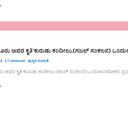
»
ಡೂರು ಅವರ ಕೃತಿ’ಕುರುಡು ಕಂದೀಲು,(ಗಜಲ್ ಸಂಕಲನ) ಒಂದ
24
1 Comment
ಪುಸ್ತಕ ಸಂಗಾತಿ
ರು ಅವರ ಕೃತಿ’ಕುರುಡು ಕಂದೀಲು,(ಗಜಲ್ ಸಂಕಲನ) ಒಂದುಅವಲೋಕನ ಪ್ರಭ
ೋಕನ
»