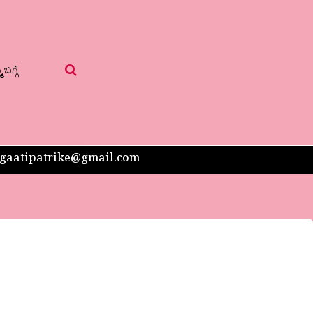
 ಬಗ್ಗೆ
 sangaatipatrike@gmail.com