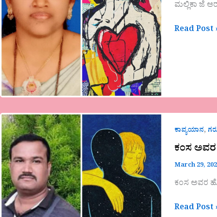
“ಬೆಟ್ಟವೇರಿದಂ
ಮಲ್ಲಿಕಾ ಜೆ ಆ
ಬಗೆ
ಬಗೆಯ
Read Post 
ಬಯಕೆ”
ಕಂಸ
,
ಅವರ
ಕಾವ್ಯಯಾನ
ಗ
ಹೊಸ
ಕಂಸ ಅವರ
ಗಜಲ್
March 29, 20
ಕಂಸ ಅವರ ಹ
Read Post 