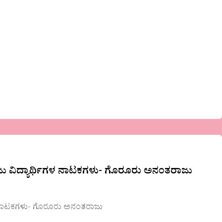
ಲೇಜು ವಿದ್ಯಾರ್ಥಿಗಳ ನಾಟಕಗಳು- ಗೊರೂರು ಅನಂತರಾಜು
ಿಗಳ ನಾಟಕಗಳು- ಗೊರೂರು ಅನಂತರಾಜು