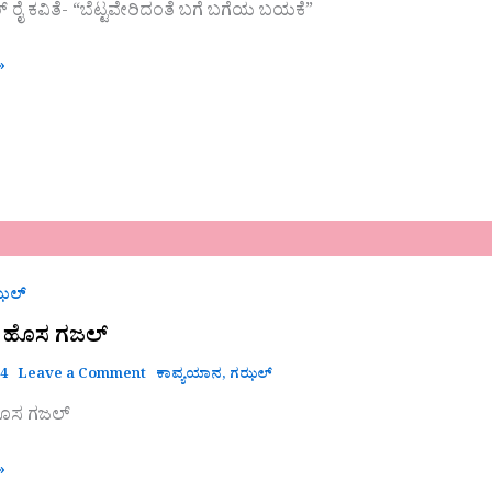
ತೆ
ರ್ ರೈ ಕವಿತೆ- “ಬೆಟ್ಟವೇರಿದಂತೆ ಬಗೆ ಬಗೆಯ ಬಯಕೆ”
»
ಝಲ್
 ಹೊಸ ಗಜಲ್
24
Leave a Comment
ಕಾವ್ಯಯಾನ
,
ಗಝಲ್
ೊಸ ಗಜಲ್
»