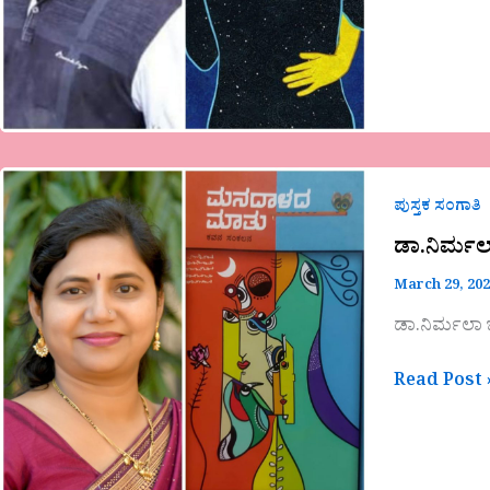
ಡಾ.ನಿರ್ಮಲಾ
ಬಟ್ಟಲ
ಪುಸ್ತಕ ಸಂಗಾತಿ
ಅವರ
ಡಾ.ನಿರ್ಮ
ಕೃತಿ
March 29, 20
“ಮನದಾಳದ
ಮಾತು”
ಡಾ.ನಿರ್ಮಲಾ
ಒಂದು
ಅವಲೋಕನ-
Read Post 
ವಿನಾಯಕ
ನಂದಿ.