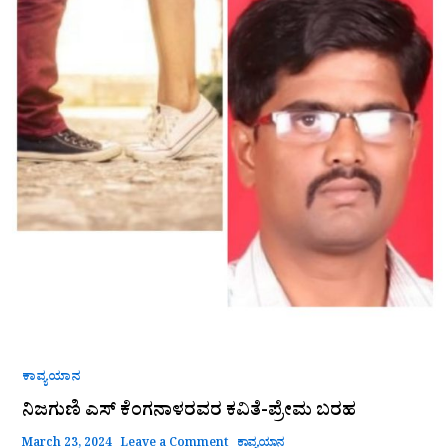
ಬರಹ
ಕಾವ್ಯಯಾನ
ನಿಜಗುಣಿ ಎಸ್ ಕೆಂಗನಾಳರವರ ಕವಿತೆ-ಪ್ರೇಮ ಬರಹ
March 23, 2024
Leave a Comment
ಕಾವ್ಯಯಾನ