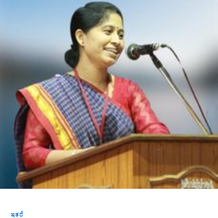
ಅನುಪಮಾ
ಅವರ
ಕವಿತೆಯ
ಒಂದು
ಓದು-
ಡಾ‌.ವೈಎಂ.ಯಾಕೊಳ್ಳಿ‌
ಇತರೆ