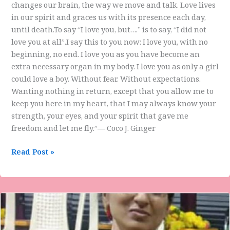
changes our brain, the way we move and talk. Love lives
in our spirit and graces us with its presence each day,
until death.To say “I love you, but….” is to say, “I did not
love you at all”.I say this to you now: I love you, with no
beginning, no end. I love you as you have become an
extra necessary organ in my body. I love you as only a girl
could love a boy. Without fear. Without expectations.
Wanting nothing in return, except that you allow me to
keep you here in my heart, that I may always know your
strength, your eyes, and your spirit that gave me
freedom and let me fly.”― Coco J. Ginger
Read Post »
ವಾಣಿ
ಯಡಹಳ್ಳಿಮಠ
ಅವರ