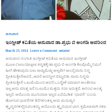
ಅನುವಾದ
ಇಂಗ್ಲೀಷ್ ಕವಿತೆಯ ಅನುವಾದ ಡಾ.ಪ್ರಭು ಬಿ ಅಂಗಡಿ ಅವರಿಂದ
March 23, 2024
Leave a Comment
ಅನುವಾದ
ಅನುವಾದ ಸಂಗಾತಿ ಇಂಗ್ಲೀಷ್ ಕವಿತೆಯ ಅನುವಾದ ಇಂಗ್ಲೀಷ್
ಮೂಲ.Coco,Ginger. ಕನ್ನಡಕ್ಕೆ:ಡಾ.ಪ್ರಭು ಬಿ ಅಂಗಡಿ ಕೆಲವೊಮ್ಮೆ ನಿಮಗೆ
ಹೀಗೆ ಹೇಳುವುದು ಬಲು ಅಚ್ಚುಮೆಚ್ಚು ಅಲ್ಲವೇ? ಅಂದ್ರೆನಾನು ನಿನ್ನ
ಪ್ರೀತಿಸುತ್ತೇನೆಆದರೆ,,,ಆದರೆ ಅದನ್ನೀಗ ಬಿಟ್ಟುಬಿಡಿ, ನಾನು ನಿನ್ನನು
ಪ್ರೀತಿಸುತ್ತೇನೆ ಒಲುಮೆಯಿಂದ.ಆದರೆ,ಒಂದ್ವೇಳೆ ಯಾವಾಗ ಅಂತೇನೂ
ಇಲ್ಲ.ಅದು ಮಾತ್ರ ಇದೆ (ಒಲುಮೆ) ಮತ್ತದು ಸದಾ ಇರುತ್ತದೆ, ಆರಂಭ ಅಂತ್ಯ
ಇಲ್ಲದೆ. ಅದೊಂದು ಮುಗುದಾಣ ಇಲ್ಲದ ಎದೆಮಿಡಿತ “ಭಾವನೆ” ಬಂದು
ಹೋಗುವ ಭಾವನೆಗಳ ತೆರೆಗಳಂತಲ್ಲ ಅದು ಮನುಷ್ಯರ
ಹ್ರೃದ್ಮನಗಳಲ್ಲಿರುವಂತದ್ದು, ಅದೊಂದು ಹ್ರೃದಯದ ಭಾಗ, ಕ್ರಮೇಣವಾಗಿ ಸಕಲ