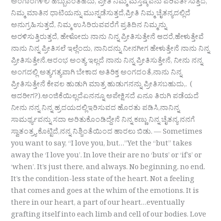
ಅಂಗಾಂಗಳಲಿ ಹಬ್ಬುವಂತಹದು, ಪ್ರೀತಿ ನಿಮ್ಮ ಮಸ್ತಿಷ್ಕವನು ಪರಿವರ್ತಿಸುತ್ತದೆ,
ನಿಮ್ಮ ಮಾತಿನ ಧಾಟಿಯನ್ನು ಮುನ್ನಡೆಸುತ್ತದೆ,ಪ್ರೀತಿ ನಿಮ್ಮ ಚೈತನ್ಯದಲ್ಲಿದೆ
ಅನುಗ್ರಹಿಸುತ್ತದೆ, ನಿಮ್ಮ ಉಸಿರಿರುವವರೆಗೆ ಪ್ರತಿದಿನ ನಿಮ್ಮನ್ನು
ಅರಳಿಸುತ್ತಿರುತ್ತದೆ, ಹೇಳೋದು ನಾನು ನಿನ್ನ ಪ್ರೀತಿಸುತ್ತೇನೆ ಆದರೆ,ಹೇಳುತ್ತೇವೆ
ನಾನು ನಿನ್ನ ಪ್ರೀತಿಸಲೆ ಇಲ್ಲೆಂದು, ನಾನಿದನ್ನು ನೀನಗೀಗ ಹೇಳುತ್ತೇನೆ ನಾನು ನಿನ್ನ
ಪ್ರೀತಿಸುತ್ತೇನೆ.ಆರಂಭ ಅಂತ್ಯ ಇಲ್ಲದೆ ನಾನು ನಿನ್ನ ಪ್ರೀತಿಸುತ್ತೇನೆ, ನೀನು ನನ್ನ
ಅಂಗದಲ್ಲಿ ಅತ್ಯಗತ್ಯವಾಗಿ ಬೇಕಾದ ಅತಿರಿಕ್ತ ಅಂಗದಂತೆ,ನಾನು ನಿನ್ನ
ಪ್ರೀತಿಸುತ್ತೇನೆ ಕೇವಲ ಹುಡುಗಿ ಮಾತ್ರ ಹುಡುಗನನ್ನು ಪ್ರೀತಿಸಬಹುದು,. (
ಆದರೀಗ?).ಅಂಜಿಕೆಯಿಲ್ಲದೆಏನನ್ನೂ ಅಪೇಕ್ಷಿಸದೆ ಏನೂ ತಿರುಗಿ ಪಡೆಯದೆ
ನೀನು ನನ್ನ ನಿನ್ನ ಹ್ರದಯದಲ್ಲಿಇರಿಸುವದ ಹೊರತು ಪಡಿಸಿ,ನಾನಿನ್ನ
ಸಾಮರ್ಥ್ಯವನ್ನು ಸದಾ ಅರಿತುಕೊಂಡಿದ್ದೇನೆ ನಿನ್ನ ಕಣ್ಣು ನಿನ್ನ ಚೈತನ್ಯ ನನಗೆ
ಸ್ವಾತಂತ್ರ್ಯ ಕೊಟ್ಟಿದೆ,ನನ್ನ ನಿಶ್ಚಿಂತೆಯಿಂದ ಹಾರಲು ಬಿಡು. — Sometimes
you want to say, “I love you, but…”Yet the “but” takes
away the ‘I love you’. In love their are no ‘buts’ or ‘if’s’ or
‘when’. It’s just there, and always. No beginning, no end.
It’s the condition-less state of the heart. Not a feeling
that comes and goes at the whim of the emotions. It is
there in our heart, a part of our heart…eventually
grafting itself into each limb and cell of our bodies. Love