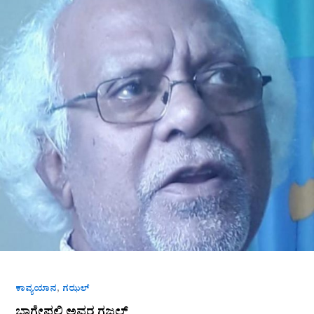
,
ಕಾವ್ಯಯಾನ
ಗಝಲ್