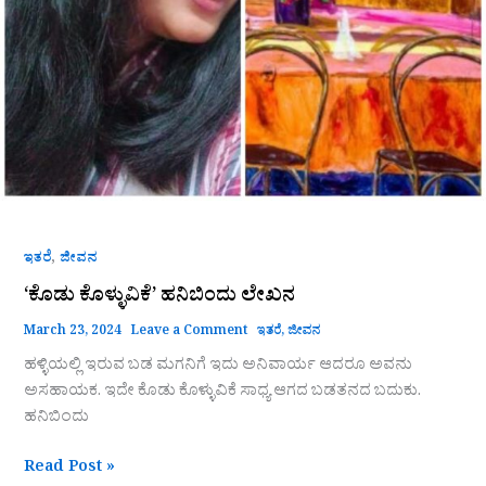
,
ಇತರೆ
ಜೀವನ
‘ಕೊಡು ಕೊಳ್ಳುವಿಕೆ’ ಹನಿಬಿಂದು ಲೇಖನ
March 23, 2024
Leave a Comment
ಇತರೆ
,
ಜೀವನ
ಹಳ್ಳಿಯಲ್ಲಿ ಇರುವ ಬಡ ಮಗನಿಗೆ ಇದು ಅನಿವಾರ್ಯ ಆದರೂ ಅವನು
ಅಸಹಾಯಕ. ಇದೇ ಕೊಡು ಕೊಳ್ಳುವಿಕೆ ಸಾಧ್ಯ ಆಗದ ಬಡತನದ ಬದುಕು.
ಹನಿಬಿಂದು
Read Post »