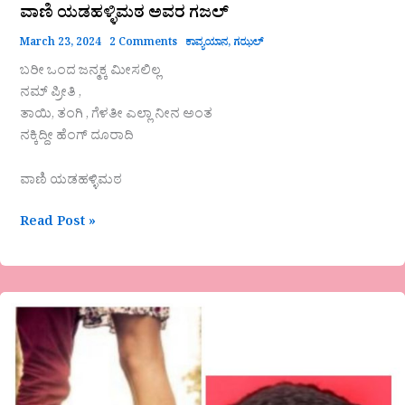
ವಾಣಿ ಯಡಹಳ್ಳಿಮಠ ಅವರ ಗಜಲ್
March 23, 2024
2 Comments
ಕಾವ್ಯಯಾನ
,
ಗಝಲ್
ಬರೀ ಒಂದ ಜನ್ಮಕ್ಕ ಮೀಸಲಿಲ್ಲ
ನಮ್ ಪ್ರೀತಿ ,
ತಾಯಿ, ತಂಗಿ , ಗೆಳತೀ ಎಲ್ಲಾ ನೀನ ಅಂತ
ನಕ್ಕಿದ್ದೀ ಹೆಂಗ್ ದೂರಾದಿ
ವಾಣಿ ಯಡಹಳ್ಳಿಮಠ
Read Post »
ನಿಜಗುಣಿ
ಎಸ್
ಕೆಂಗನಾಳರವರ
ಕವಿತೆ-
ಪ್ರೇಮ