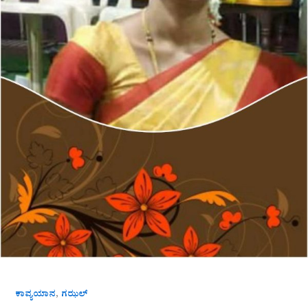
ಗಜಲ್
,
ಕಾವ್ಯಯಾನ
ಗಝಲ್