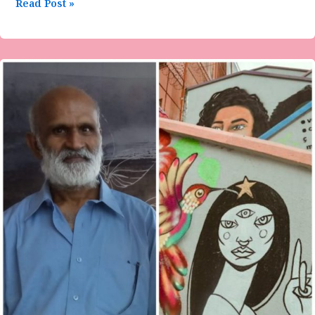
Read Post »
ಇಂಗ್ಲೀಷ್
ಕವಿತೆಯ
ಅನುವಾದ
ಡಾ.ಪ್ರಭು
ಬಿ
ಅಂಗಡಿ
ಅವರಿಂದ