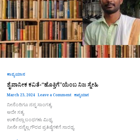
ಸ್ನೇಹಿ
ಕಾವ್ಯಯಾನ
ಶೈವಾನೀಕ ಕವಿತೆ-“ಹೊತ್ತಿಗೆ”ಯೆಂಬ ನಿಜ ಸ್ನೇಹಿ
March 23, 2024
Leave a Comment
ಕಾವ್ಯಯಾನ
ನೀನೆಂದಿಗೂ ನನ್ನ ಸಾಂಗತ್ಯ
ಅದೇ ಸತ್ಯ
ಉಳಿದೆಲ್ಲಾ ಬಂಧಗಳು ಮಿಥ್ಯ
ನೀನೇ ನನ್ನೆಲ್ಲ ಗೌರವ ಪ್ರತಿಷ್ಠೆಗಳಿಗೆ ಸಾರಥ್ಯ