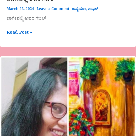
ಬಾಗೇಪಲ್ಲಿ ಅವರ ಗಜಲ್
March 23, 2024
Leave a Comment
ಕಾವ್ಯಯಾನ
,
ಗಝಲ್
ಬಾಗೇಪಲ್ಲಿ ಅವರ ಗಜಲ್
Read Post »
‘ಕೊಡು
ಕೊಳ್ಳುವಿಕೆ’
ಹನಿಬಿಂದು
ಲೇಖನ