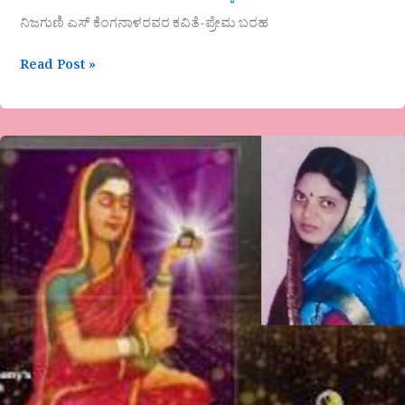
ನಿಜಗುಣಿ ಎಸ್ ಕೆಂಗನಾಳರವರ ಕವಿತೆ-ಪ್ರೇಮ ಬರಹ
Read Post »
ವಚನ
ಮೌಲ್ಯ
ಶರಣೆ
ಅಕ್ಕಮ್ಮ
ಸುಜಾತಾ
ಪಾಟೀಲ
ಸಂಖ
ಅವರಿಂದ