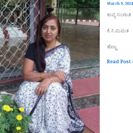
March 9, 202
ಕಾವ್ಯ ಸಂಗಾತಿ
ಕೆ.ಸಿ.ಮಮತ
ಹೆಣ್ಣು
Read Post 