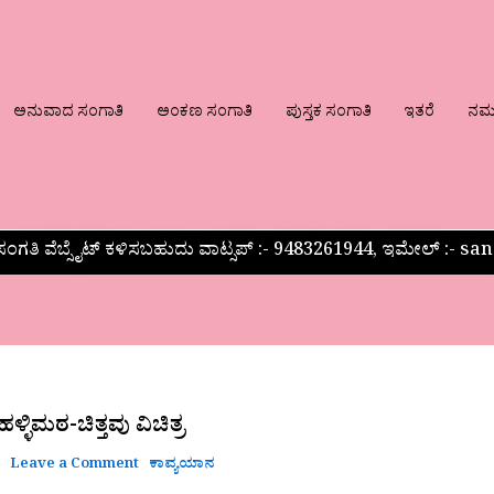
ಅನುವಾದ ಸಂಗಾತಿ
ಅಂಕಣ ಸಂಗಾತಿ
ಪುಸ್ತಕ ಸಂಗಾತಿ
ಇತರೆ
ನಮ್ಮ
ಂಗತಿ ವೆಬ್ಸೈಟ್ ಕಳಿಸಬಹುದು ವಾಟ್ಸಪ್‌ :- 9483261944, ಇಮೇಲ್ :-
-
ಳಿಮಠ-ಚಿತ್ತವು ವಿಚಿತ್ರ
4
Leave a Comment
ಕಾವ್ಯಯಾನ