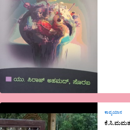
ಪ್ರಭಾವತಿ
ಎಸ್
ದೇಸಾಯಿ
ಕೆ.ಸಿ.ಮಮತ
ಅವರ
ಕಾವ್ಯಯಾನ
ಕವಿತೆ-
ಕೆ.ಸಿ.ಮಮತ
ಹೆಣ್ಣು