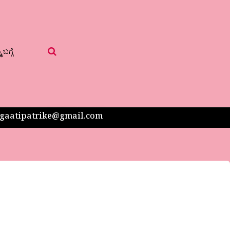
 ಬಗ್ಗೆ
 sangaatipatrike@gmail.com