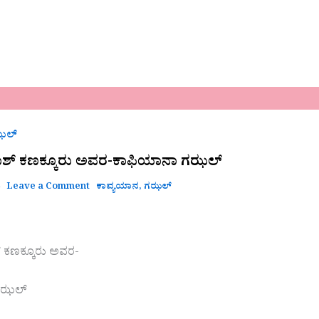
್
ಝಲ್
ಾಶ್ ಕಣಕ್ಕೂರು ಅವರ-ಕಾಫಿಯಾನಾ ಗಝಲ್
4
Leave a Comment
ಕಾವ್ಯಯಾನ
,
ಗಝಲ್
 ಕಣಕ್ಕೂರು ಅವರ-
ಗಝಲ್