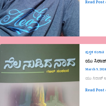
Read Post 
ಯು
ಸಿರಾಜ್
ಪುಸ್ತಕ ಸಂಗಾತಿ
ಅಹಮದ್
ಯು ಸಿರಾಜ
ಸೊರಬ
March 9, 202
ಅವರ
ಕೃತಿ”ನೆಲ
ಯು ಸಿರಾಜ್ 
ನುಡಿದ
ನಾದ”
Read Post 
ಒಂದು
ಅವಲೋಕನ,