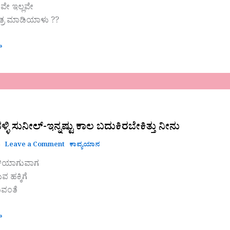
ೇ ಇಲ್ಲವೇ
ತ್ರ ಮಾಡಿಯಾಳು ??
»
ಿ ಸುನೀಲ್-ಇನ್ನಷ್ಟು ಕಾಲ ಬದುಕಿರಬೇಕಿತ್ತು ನೀನು
4
Leave a Comment
ಕಾವ್ಯಯಾನ
ು
ಳಿಯಾಗುವಾಗ
 ಹಕ್ಕಿಗೆ
ುವಂತೆ
»