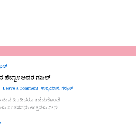
ಝಲ್
 ಹೆಬ್ಬಾಳಅವರ ಗಜಲ್
4
Leave a Comment
ಕಾವ್ಯಯಾನ
,
ಗಝಲ್
ರು ಜೀವ ಹಿಂಡಿದರೂ ತಡೆದುಕೊಂಡೆ
ೊಳು ಸಂತಸವನು ಉತ್ತವಳು ನೀನು
»