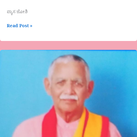
ವ್ಯಾಸ ಜೋಶಿ
Read Post »
ಜನಪದ
ತತ್ವಪದಕಾರರು
ಜೆ.ಪಿ.ಶಿವನಂಜೇಗೌಡರು
ವ್ಯಕ್ತಿ
ಪರಿಚಯ-
ಗೊರೂರು
ಅನಂತ್
ರಾಜು