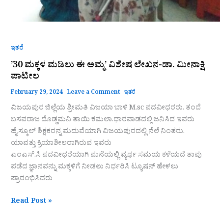
ಇತರೆ
’30 ಮಕ್ಕಳ ಮಡಿಲು ಈ ಅಮ್ಮ’ ವಿಶೇಷ ಲೇಖನ-ಡಾ. ಮೀನಾಕ್ಷಿ
ಪಾಟೀಲ
February 29, 2024
Leave a Comment
ಇತರೆ
ವಿಜಯಪುರ ಜಿಲ್ಲೆಯ ಶ್ರೀಮತಿ ವಿಜಯಾ ಬಾಳಿ M.sc ಪದವೀಧರರು. ತಂದೆ
ಬಸವರಾಜ ದೊಡ್ಡಮನಿ ತಾಯಿ ಕಮಲಾ.ಧಾರವಾಡದಲ್ಲಿ ಜನಿಸಿದ ಇವರು
ಹೈಸ್ಕೂಲ್ ಶಿಕ್ಷಕರನ್ನ ಮದುವೆಯಾಗಿ ವಿಜಯಪುರದಲ್ಲಿ ನೆಲೆ ನಿಂತರು.
ಯಾವತ್ತು ಕ್ರಿಯಾಶೀಲರಾಗಿರುವ ಇವರು
ಎಂಎಸ್.ಸಿ ಪದವೀಧರೆಯಾಗಿ ಮನೆಯಲ್ಲಿ ವ್ಯರ್ಥ ಸಮಯ ಕಳೆಯದೆ ತಾವು
ಪಡೆದ ಜ್ಞಾನವನ್ನು ಮಕ್ಕಳಿಗೆ ನೀಡಲು ನಿರ್ಧರಿಸಿ ಟ್ಯೂಷನ್ ಹೇಳಲು
ಪ್ರಾರಂಭಿಸಿದರು
Read Post »