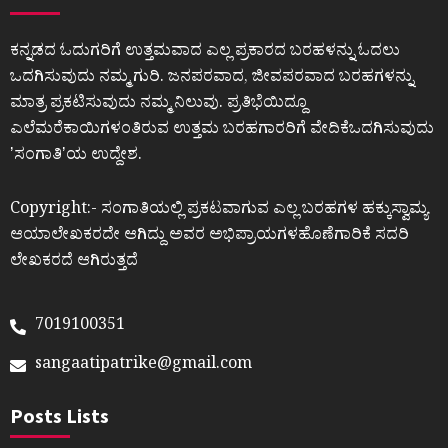
ಕನ್ನಡದ ಓದುಗರಿಗೆ ಉತ್ತಮವಾದ ಎಲ್ಲ ಪ್ರಕಾರದ ಬರಹಳನ್ನು ಓದಲು
ಒದಗಿಸುವುದು ನಮ್ಮ ಗುರಿ. ಜನಪರವಾದ, ಜೀವಪರವಾದ ಬರಹಗಳನ್ನು
ಮಾತ್ರ ಪ್ರಕಟಿಸುವುದು ನಮ್ಮ ನಿಲುವು. ಪ್ರತಿಭೆಯಿದ್ದೂ
ಎಲೆಮರೆಕಾಯಿಗಳಂತಿರುವ ಉತ್ತಮ ಬರಹಗಾರರಿಗೆ ವೇದಿಕೆಒದಗಿಸುವುದು
ʼಸಂಗಾತಿʼಯ ಉದ್ದೇಶ.
Copyright:- ಸಂಗಾತಿಯಲ್ಲಿ ಪ್ರಕಟವಾಗುವ ಎಲ್ಲ ಬರಹಗಳ ಹಕ್ಕುಸ್ವಾಮ್ಯ
ಆಯಾಲೇಖಕರದೇ ಆಗಿದ್ದು ಅವರ ಅಭಿಪ್ರಾಯಗಳಹೊಣೆಗಾರಿಕೆ ಸದರಿ
ಲೇಖಕರದೆ ಆಗಿರುತ್ತದೆ
7019100351
sangaatipatrike@gmail.com
Posts Lists