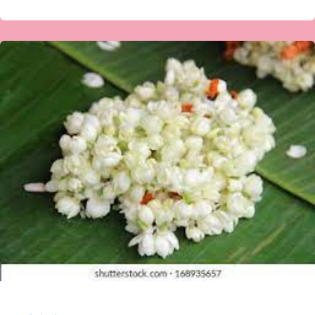
ಇಂದಿರಾ
ಮೋಟೆಬೆನ್ನೂರ
ಕವಿತೆ-
ಮುಗುಳು
ಮಲ್ಲಿಗೆ