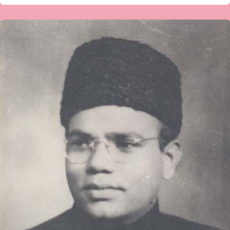
‘ಬಿ.ಶ್ಯಾಮಸುಂದರ
ಎಂಬ
ಕ್ರಾಂತಿಕಾರಿ
ನಾಯಕ’
ವಿಶೇಷ
ಲೇಖನ-
ಸಿದ್ದಾರ್ಥ
ಟಿ
ಮಿತ್ರಾ