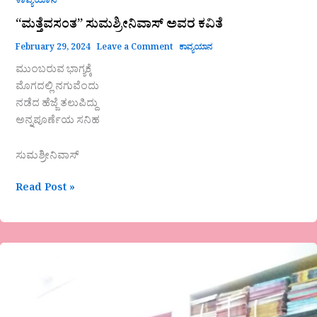
ಕಾವ್ಯಯಾನ
“ಮತ್ತೆವಸಂತ” ಸುಮಶ್ರೀನಿವಾಸ್ ಅವರ ಕವಿತೆ
February 29, 2024
Leave a Comment
ಕಾವ್ಯಯಾನ
ಮುಂಬರುವ ಭಾಗ್ಯಕ್ಕೆ
ಮೊಗದಲ್ಲಿ ನಗುವೆಂದು
ನಡೆದ ಹೆಜ್ಜೆ ತಲುಪಿದ್ದು
ಅನ್ನಪೂರ್ಣೆಯ ಸನಿಹ
ಸುಮಶ್ರೀನಿವಾಸ್
Read Post »
’30
ಮಕ್ಕಳ
ಮಡಿಲು
ಈ