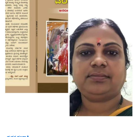
ಅವರ
ಕಥಾಸಂಕಲನ
‘ಪರಿವರ್ತನೆ’ಗೆ
ಕೇಶವರೆಡ್ಡಿ
ಹಂದ್ರಾಳ
ಬರೆದ
ಮುನ್ನುಡಿ