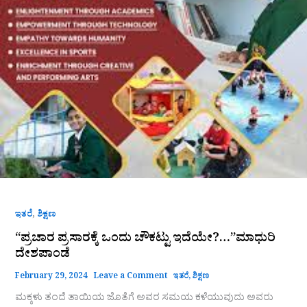
,
ಇತರೆ
ಶಿಕ್ಷಣ
“ಪ್ರಚಾರ ಪ್ರಸಾರಕ್ಕೆ ಒಂದು ಚೌಕಟ್ಟು ಇದೆಯೇ?…”ಮಾಧುರಿ
ದೇಶಪಾಂಡೆ
February 29, 2024
Leave a Comment
ಇತರೆ
,
ಶಿಕ್ಷಣ
ಮಕ್ಕಳು ತಂದೆ ತಾಯಿಯ ಜೊತೆಗೆ ಅವರ ಸಮಯ ಕಳೆಯುವುದು ಅವರು