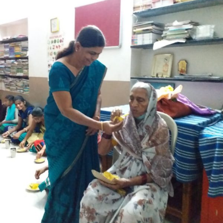
ಅಮ್ಮ’
ವಿಶೇಷ
ಲೇಖನ-
ಡಾ.
ಮೀನಾಕ್ಷಿ
ಪಾಟೀಲ