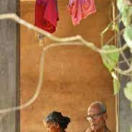
ಜೋಶಿ
ಅವರ
ತನಗಗಳು