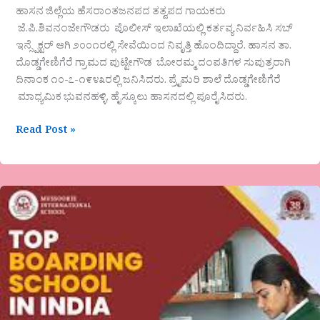
ಹಾಸನ ಜಿಲ್ಲೆಯ ಹೆಸರಾಂತಜನಪದ ತತ್ವಪದ ಗಾಯಕರು
ಜೆ.ಪಿ.ಶಿವನಂಜೇಗೌಡರು ಪೊಲೀಸ್ ಇಲಾಖೆಯಲ್ಲಿ ಕರ್ತವ್ಯ ನಿರ್ವಹಿಸಿ ಸಬ್
ಇನ್ಸ್ಪೆಕ್ಟರ್ ಆಗಿ ೨೦೦೧ರಲ್ಲಿ ಸೇವೆಯಿಂದ ನಿವೃತ್ತಿ ಹೊಂದಿದ್ದಾರೆ. ಹಾಸನ ತಾ.
ದೊಡ್ಡಗೇಣಿಗೆರೆ ಗ್ರಾಮದ ಪುಟ್ಟೇಗೌಡ ಬೋರಮ್ಮ ದಂಪತಿಗಳ ಸುಪುತ್ರರಾಗಿ
ದಿನಾಂಕ ೧೦-೭-೧೯೪೩ರಲ್ಲಿ ಜನಿಸಿದರು. ಪ್ರೈಮರಿ ಶಾಲೆ ದೊಡ್ಡಗೇಣಿಗೆರೆ
ಮಾಧ್ಯಮಿಕ ಭುವನಹಳ್ಳಿ, ಹೈಸ್ಕೂಲು ಹಾಸನದಲ್ಲಿ ಪೂರೈಸಿದರು.
Read Post »
“ಪ್ರಚಾರ
ಪ್ರಸಾರಕ್ಕೆ
ಒಂದು
ಚೌಕಟ್ಟು
ಇದೆಯೇ?…”ಮಾಧುರಿ
ದೇಶಪಾಂಡೆ