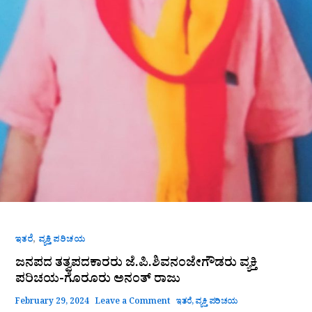
,
ಇತರೆ
ವ್ಯಕ್ತಿ ಪರಿಚಯ
ಜನಪದ ತತ್ವಪದಕಾರರು ಜೆ.ಪಿ.ಶಿವನಂಜೇಗೌಡರು ವ್ಯಕ್ತಿ
ಪರಿಚಯ-ಗೊರೂರು ಅನಂತ್ ರಾಜು
February 29, 2024
Leave a Comment
ಇತರೆ
,
ವ್ಯಕ್ತಿ ಪರಿಚಯ