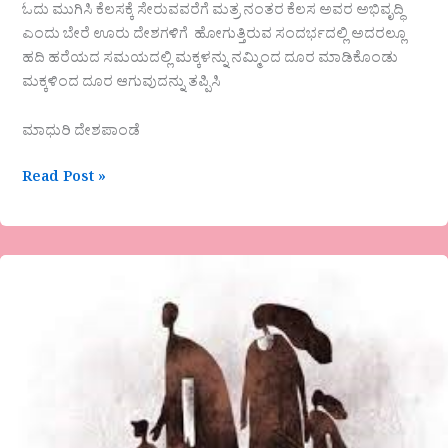
ಓದು ಮುಗಿಸಿ ಕೆಲಸಕ್ಕೆ ಸೇರುವವರೆಗೆ ಮತ್ರ ನಂತರ ಕೆಲಸ ಅವರ ಅಭಿವೃದ್ಧಿ
ಎಂದು ಬೇರೆ ಊರು ದೇಶಗಳಿಗೆ ಹೋಗುತ್ತಿರುವ ಸಂದರ್ಭದಲ್ಲಿ ಅದರಲ್ಲೂ
ಹದಿ ಹರೆಯದ ಸಮಯದಲ್ಲಿ ಮಕ್ಕಳನ್ನು ನಮ್ಮಿಂದ ದೂರ ಮಾಡಿಕೊಂಡು
ಮಕ್ಕಳಿಂದ ದೂರ ಆಗುವುದನ್ನು ತಪ್ಪಿಸಿ
ಮಾಧುರಿ ದೇಶಪಾಂಡೆ
Read Post »
ವೈ.ಎಂ.ಯಾಕೊಳ್ಳಿಯವರ
ಕವಿತೆ-
ಬಿಸಿಲಿಗೂ
ನಿಮಗೂ
ನಮಸ್ಕಾರ