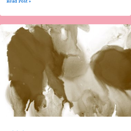
Read Post »
ನಾಗೊಂಡಹಳ್ಳಿ
ಸುನಿಲ್
ಅವರ
ಕವಿತೆ-
ನಾನೂ
ಮರೆತೆ
,
ನೀನೂ
ಮರೆತೆ