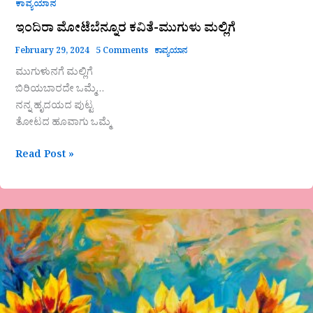
ಕಾವ್ಯಯಾನ
ಇಂದಿರಾ ಮೋಟೆಬೆನ್ನೂರ ಕವಿತೆ-ಮುಗುಳು ಮಲ್ಲಿಗೆ
February 29, 2024
5 Comments
ಕಾವ್ಯಯಾನ
ಮುಗುಳುನಗೆ ಮಲ್ಲಿಗೆ
ಬಿರಿಯಬಾರದೇ ಒಮ್ಮೆ…
ನನ್ನ ಹೃದಯದ ಪುಟ್ಟ
ತೋಟದ ಹೂವಾಗು ಒಮ್ಮೆ
Read Post »
“ಮತ್ತೆವಸಂತ”
ಸುಮಶ್ರೀನಿವಾಸ್
ಅವರ
ಕವಿತೆ