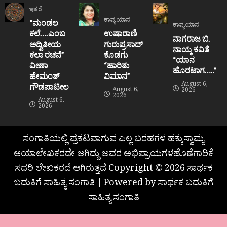
ಇತರೆ
ಕಾವ್ಯಯಾನ
“ಮಂಡಲ
ಕಾವ್ಯಯಾನ
ಕಲೆ….ಎಂಬ
ಉಷಾರಾಣಿ
ನಾಗರಾಜ ಬಿ.
ಅದ್ವಿತೀಯ
ಗುರುಪ್ರಸಾದ್
ನಾಯ್ಕ ಕವಿತೆ
ಕಲಾ ರಚನೆ”‌
ಕೊಡಗು
“ಯಾನ
ವೀಣಾ
“ಹಾರಿತು
ಹೊರಟಾಗ…..”
ಹೇಮಂತ್‌
ವಿಮಾನ”
August 6,
ಗೌಡಪಾಟೀಲ
August 6,
2026
2026
August 6,
2026
ಸಂಗಾತಿಯಲ್ಲಿ ಪ್ರಕಟವಾಗುವ ಎಲ್ಲ ಬರಹಗಳ ಹಕ್ಕುಸ್ವಾಮ್ಯ
ಆಯಾಲೇಖಕರದೇ ಆಗಿದ್ದು ಅವರ ಅಭಿಪ್ರಾಯಗಳಹೊಣೆಗಾರಿಕೆ
ಸದರಿ ಲೇಖಕರದೆ ಆಗಿರುತ್ತದೆ Copyright © 2026 ಸಾರ್ಥಕ
ಬದುಕಿಗೆ ಸಾಹಿತ್ಯ ಸಂಗಾತಿ | Powered by ಸಾರ್ಥಕ ಬದುಕಿಗೆ
ಸಾಹಿತ್ಯ ಸಂಗಾತಿ