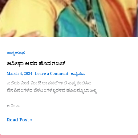
ಕಾವ್ಯಯಾನ
ಆಸೀಫಾ ಅವರ ಹೊಸ ಗಜಲ್
March 4, 2024
Leave a Comment
ಕಾವ್ಯಯಾನ
ಎದೆಯ ವೀಣೆ ಮೀಟಿ ಭಾವದಲೆಗಳಲಿ ಎನ್ನ ತೇಲಿಸಿದ
ನೆನಪಿನಂಗಳದ ಬೆಳದಿಂಗಳಲ್ಲರಳಿದ ಹೂವಿನ್ನೂ ಬಾಡಿಲ್ಲ
ಆಸೀಫಾ
Read Post »