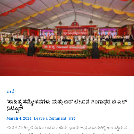
ಸಮ್ಮೇಳನಗಳು
ಮತ್ತು
ಬರ’
ಲೇಖನ-
ಗಂಗಾಧರ
ಬಿ
ಎಲ್
ನಿಟ್ಟೂರ್
ಇತರೆ
‘ಸಾಹಿತ್ಯ ಸಮ್ಮೇಳನಗಳು ಮತ್ತು ಬರ’ ಲೇಖನ-ಗಂಗಾಧರ ಬಿ ಎಲ್
ನಿಟ್ಟೂರ್
March 4, 2024
Leave a Comment
ಇತರೆ
ಬೇಸಿಗೆ ನೀರಿಲ್ಲದೆ ಬರಗಾಲದ ಬವಣೆಯ ಛಾಯೆ ಜನ ಮನಗಳಲ್ಲಿ ಕಾಣುತ್ತಿರುವ