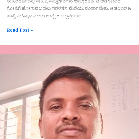
ಈ ಸಂದರ್ಭದಲ್ಲಿ ಸಾಹಿತ್ಯ ಸಮ್ಮೇಳನಗಳು ಅದ್ಧೂರಿತನ & ಆಡಂಬರದ
ಗೋಜಿಗೆ ಹೋಗುವ ಬದಲು ಸರಳತನ ಮೆರೆಯುವಂತಾಗಬೇಕು. ಆಡಂಬರ &
ಜಾತ್ರೆ ಸಾಹಿತ್ಯದ ಮೂಲ ಉದ್ದೇಶ ಅಲ್ಲವೇ ಅಲ್ಲ.
Read Post »
ವಸಂತ್.
ಕೆ.
ಹೆಚ್.
ಅವರಕವಿತೆ-
ಬದುಕೆ
ಹೀಗೆ