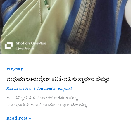
ಕಾವ್ಯಯಾನ
ಮಧುಮಾಲತಿರುದ್ರೇಶ್ ಕವಿತೆ-ದಹಿಸು ಸ್ವಾರ್ಥದ ಹೆಮ್ಮರ
March 4, 2024
3 Comments
ಕಾವ್ಯಯಾನ
ಕಾನನವಿಲ್ಲದೆ ಮಳೆ ಮೋಡಗಳ ಆಕರ್ಷಣೆಯಿಲ್ಲ
ವರ್ಷಧಾರೆಯ ಕಾಣದೆ ಅಂತರ್ಜಲ ಇಂಗುತಿಹುದಲ್ಲ
Read Post »