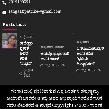
7019100351
sangaatipatrike@gmail.com
Posts Lists
ಕಾವ್ಯಯಾನ
ಕಾವ್ಯಯಾನ
ರಾಜೇಶ್ವರಿ
ಕಾವ್ಯಯಾನ
ಗಝಲ್
ಪ್ರಕಾಶ
ಎನ್.ಜಯಚಂದ್ರನ್
ಅವರ
ಜಯಶ್ರೀ.ಭ.ಭಂಡಾರಿ
ಅವರ ಕವಿತೆ
ಕವಿತೆ
ಅವರ ಗಜಲ್
“ಧರೆಯ
“ಸಾಧನೆ”
ದಿವ್ಯಾಭಿಷೇಕ”
August 8, 2026
August
August 8, 2026
8,
2026
ಸಂಗಾತಿಯಲ್ಲಿ ಪ್ರಕಟವಾಗುವ ಎಲ್ಲ ಬರಹಗಳ ಹಕ್ಕುಸ್ವಾಮ್ಯ
ಆಯಾಲೇಖಕರದೇ ಆಗಿದ್ದು ಅವರ ಅಭಿಪ್ರಾಯಗಳಹೊಣೆಗಾರಿಕೆ
ಸದರಿ ಲೇಖಕರದೆ ಆಗಿರುತ್ತದೆ Copyright © 2026 ಸಾರ್ಥಕ