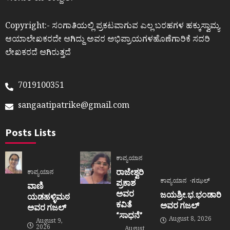
Copyright:- ಸಂಗಾತಿಯಲ್ಲಿ ಪ್ರಕಟವಾಗುವ ಎಲ್ಲ ಬರಹಗಳ ಹಕ್ಕುಸ್ವಾಮ್ಯ
ಆಯಾಲೇಖಕರದೇ ಆಗಿದ್ದು ಅವರ ಅಭಿಪ್ರಾಯಗಳಹೊಣೆಗಾರಿಕೆ ಸದರಿ
ಲೇಖಕರದೆ ಆಗಿರುತ್ತದೆ
7019100351
sangaatipatrike@gmail.com
Posts Lists
ಕಾವ್ಯಯಾನ
ರಾಜೇಶ್ವರಿ
ಕಾವ್ಯಯಾನ
ಕಾವ್ಯಯಾನ
ಗಝಲ್
ಪ್ರಕಾಶ
ವಾಣಿ
ಅವರ
ಜಯಶ್ರೀ.ಭ.ಭಂಡಾರಿ
ಯಡಹಳ್ಳಿಮಠ
ಕವಿತೆ
ಅವರ ಗಜಲ್
ಅವರ ಗಜಲ್
“ಸಾಧನೆ”
August 8, 2026
August 9,
2026