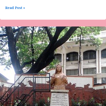
Read Post »
“ಸಾಧನೆಗೆ
ಸ್ಫೂರ್ತಿ
ಹೆಣ್ಣು”
ಲೇಖನ-
ಭಾರತಿ
ಸಂ
ಕೋರೆ
(ಆಂಕಲಿ)