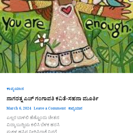
ಎಚ್
ಗಂಗಾವತಿ
ಕವಿತೆ-
ಸಹನಾ
ಮೂರ್ತಿ
ಕಾವ್ಯಯಾನ
ನಾಗರತ್ನ ಎಚ್ ಗಂಗಾವತಿ ಕವಿತೆ-ಸಹನಾ ಮೂರ್ತಿ
March 6, 2024
Leave a Comment
ಕಾವ್ಯಯಾನ
ಎಲ್ಲರ ಬಾಳಲಿ ಹೆಣ್ಣೊಂದು ಚೇತನ
ವಿದ್ಯಾ ಬುದ್ಧಿಯ ಕಲಿಸಿ ಬೆಳಕ ಹರಸಿ
ಮಕ್ಕಳ ಹಸಿವ ನೀಗಿಸಿದಾಕೆ ನಿನಗೆ