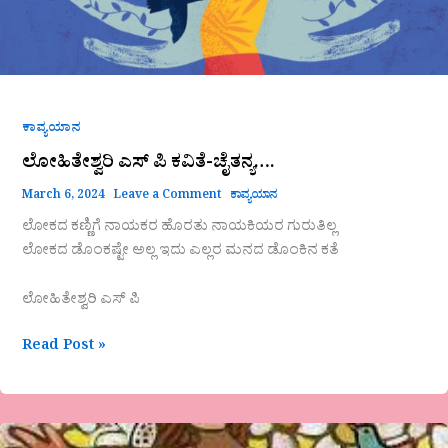
ಕಾವ್ಯಯಾನ
ಲೋಹಿತೇಶ್ವರಿ ಎಸ್ ಪಿ ಕವಿತೆ-ಚೈತನ್ಯ….
March 6, 2024
Leave a Comment
ಕಾವ್ಯಯಾನ
ಲೋಕದ ಕಣ್ಣಿಗೆ ನಾಯಕರ ಹೊರತು ನಾಯಕಿಯರ ಗುರುತಿಲ್ಲ
ಲೋಕದ ಡೊಂಕಷ್ಟೇ ಅಲ್ಲ ಇದು ಎಲ್ಲರ ಮನದ ಡೊಂಕಿನ ಕತೆ
ಲೋಹಿತೇಶ್ವರಿ ಎಸ್ ಪಿ
Read Post »
ನಾಗರತ್ನ