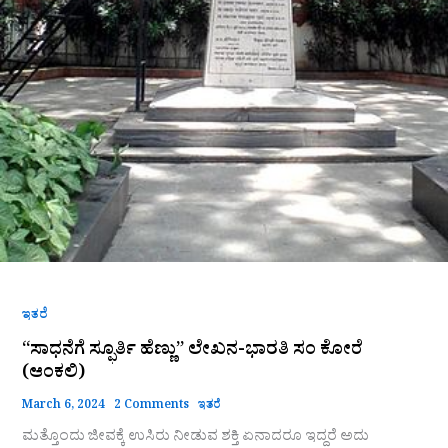
ಇತರೆ
“ಸಾಧನೆಗೆ ಸ್ಫೂರ್ತಿ ಹೆಣ್ಣು” ಲೇಖನ-ಭಾರತಿ ಸಂ ಕೋರೆ
(ಆಂಕಲಿ)
March 6, 2024
2 Comments
ಇತರೆ
ಮತ್ತೊಂದು ಜೀವಕ್ಕೆ ಉಸಿರು ನೀಡುವ ಶಕ್ತಿ ಏನಾದರೂ ಇದ್ದರೆ ಅದು