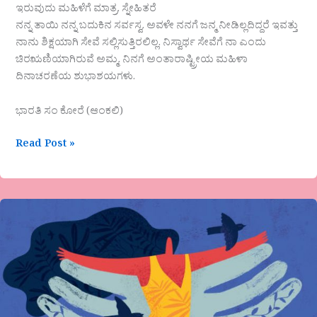
ಇರುವುದು ಮಹಿಳೆಗೆ ಮಾತ್ರ. ಸ್ನೇಹಿತರೆ
ನನ್ನ ತಾಯಿ ನನ್ನ ಬದುಕಿನ ಸರ್ವಸ್ವ. ಅವಳೇ ನನಗೆ ಜನ್ಮ ನೀಡಿಲ್ಲದಿದ್ದರೆ ಇವತ್ತು
ನಾನು ಶಿಕ್ಷಯಾಗಿ ಸೇವೆ ಸಲ್ಲಿಸುತ್ತಿರಲಿಲ್ಲ. ನಿಸ್ವಾರ್ಥ ಸೇವೆಗೆ ನಾ ಎಂದು
ಚಿರಋಣಿಯಾಗಿರುವೆ ಅಮ್ಮ. ನಿನಗೆ ಅಂತಾರಾಷ್ಟ್ರೀಯ ಮಹಿಳಾ
ದಿನಾಚರಣೆಯ ಶುಭಾಶಯಗಳು.
ಭಾರತಿ ಸಂ ಕೋರೆ (ಆಂಕಲಿ)
Read Post »
ಲೋಹಿತೇಶ್ವರಿ
ಎಸ್
ಪಿ
ಕವಿತೆ-
ಚೈತನ್ಯ….