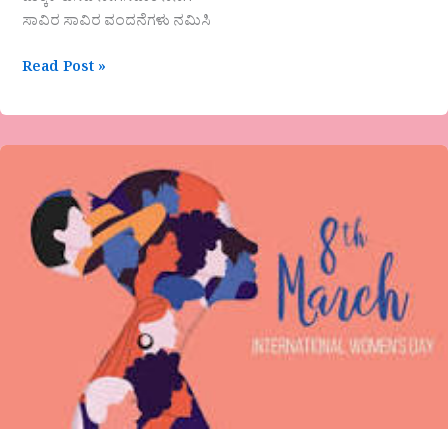
ಸಾವಿರ ಸಾವಿರ ವಂದನೆಗಳು ನಮಿಸಿ
Read Post »
“ಮಹಿಳಾ
ದಿನಾಚರಣೆ
ಮತ್ತು
ಮಹಿಳಾ
ಶಿಕ್ಷಕಿಯರ
ಜವಾಬ್ದಾರಿಗಳು.”ವಿಶೇಷ
ಲೇಖನ-
ಪ್ರಮೀಳಾ.
ಎಸ್.ಪಿ